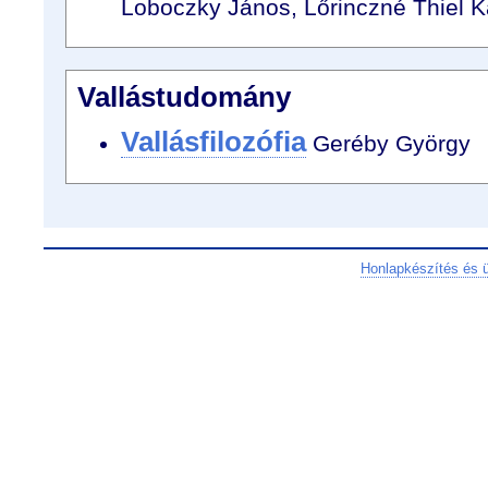
Loboczky János, Lőrinczné Thiel Ka
Vallástudomány
Vallásfilozófia
Geréby György
Honlapkészítés és 