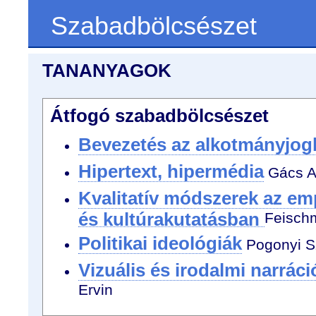
Szabadbölcsészet
TANANYAGOK
Átfogó szabadbölcsészet
Bevezetés az alkotmányjog
Hipertext, hipermédia
Gács A
Kvalitatív módszerek az em
és kultúrakutatásban
Feischm
Politikai ideológiák
Pogonyi Sz
Vizuális és irodalmi narráci
Ervin