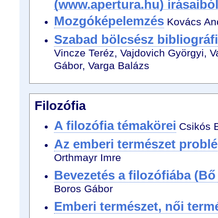
(www.apertura.hu) írásaibó
Mozgóképelemzés
Kovács And
Szabad bölcsész bibliográfi
Vincze Teréz, Vajdovich Györgyi, V
Gábor, Varga Balázs
Filozófia
A filozófia témakörei
Csikós E
Az emberi természet problé
Orthmayr Imre
Bevezetés a filozófiába (Bő
Boros Gábor
Emberi természet, női term