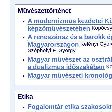
Művészettörténet
A modernizmus kezdetei K
képzőművészetében
Kopócsy 
A reneszánsz és a barokk é
Magyarországon
Kelényi Györg
Széphelyi F. György
Magyar művészet az osztrá
a dualizmus időszakában
Ke
Magyar művészeti kronológ
Etika
Fogalomtár etika szakosok