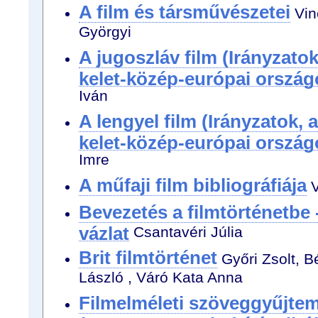
A film és társművészetei
Vin
Györgyi
A jugoszláv film (Irányzato
kelet-közép-európai ország
Iván
A lengyel film (Irányzatok, 
kelet-közép-európai ország
Imre
A műfaji film bibliográfiája
V
Bevezetés a filmtörténetbe
vázlat
Csantavéri Júlia
Brit filmtörténet
Győri Zsolt, B
László , Váró Kata Anna
Filmelméleti szöveggyűjte