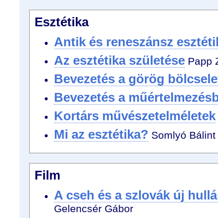
Esztétika
Antik és reneszánsz esztéti
Az esztétika születése
Papp Z
Bevezetés a görög bölcsele
Bevezetés a műértelmezés
Kortárs művészetelméletek
Mi az esztétika?
Somlyó Bálint
Film
A cseh és a szlovák új hull
Gelencsér Gábor