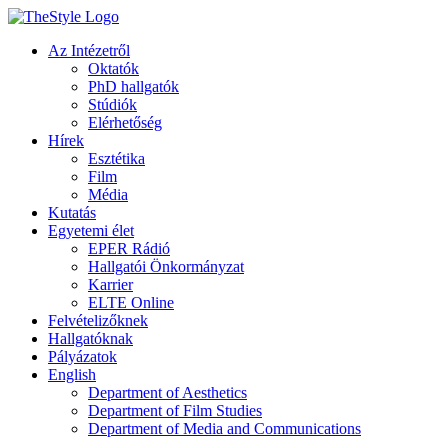
Az Intézetről
Oktatók
PhD hallgatók
Stúdiók
Elérhetőség
Hírek
Esztétika
Film
Média
Kutatás
Egyetemi élet
EPER Rádió
Hallgatói Önkormányzat
Karrier
ELTE Online
Felvételizőknek
Hallgatóknak
Pályázatok
English
Department of Aesthetics
Department of Film Studies
Department of Media and Communications