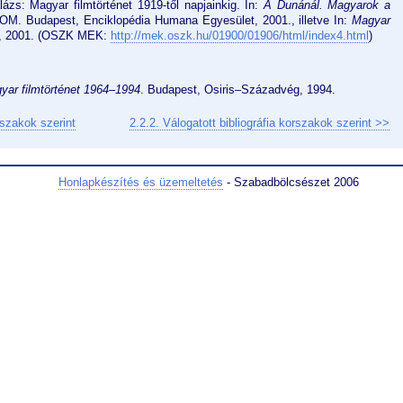
ázs: Magyar filmtörténet 1919-től napjainkig. In:
A Dunánál. Magyarok a
OM. Budapest, Enciklopédia Humana Egyesület, 2001., illetve In:
Magyar
ó, 2001. (OSZK MEK:
http://mek.oszk.hu/01900/01906/html/index4.html
)
yar filmtörténet 1964–1994
. Budapest, Osiris–Századvég, 1994.
rszakok szerint
2.2.2. Válogatott bibliográfia korszakok szerint >>
Honlapkészítés és üzemeltetés
- Szabadbölcsészet 2006