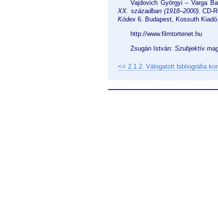
Vajdovich Györgyi – Varga Bal
XX. században (1918–2000)
. CD-R
Kódex
6. Budapest, Kossuth Kiad
http://www.filmtortenet.hu
Zsugán István:
Szubjektív mag
<< 2.1.2. Válogatott bibliográfia ko