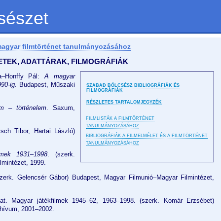
sészet
a magyar filmtörténet tanulmányozásához
TETEK, ADATTÁRAK, FILMOGRÁFIÁK
a–Honffy Pál:
A magyar
90-ig.
Budapest, Műszaki
SZABAD BÖLCSÉSZ BIBLIOGRÁFIÁK ÉS
FILMOGRÁFIÁK
RÉSZLETES TARTALOMJEGYZÉK
lm – történelem
. Saxum,
FILMLISTÁK A FILMTÖRTÉNET
TANULMÁNYOZÁSÁHOZ
sch Tibor, Hartai László)
BIBLIOGRÁFIÁK A FILMELMÉLET ÉS A FILMTÖRTÉNET
TANULMÁNYOZÁSÁHOZ
ilmek 1931–1998
. (szerk.
lmintézet, 1999.
szerk. Gelencsér Gábor) Budapest, Magyar Filmunió–Magyar Filmintézet,
t. Magyar játékfilmek 1945–62, 1963–1998. (szerk. Komár Erzsébet)
chívum, 2001–2002.