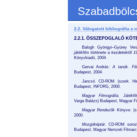
Szabadbölc
2.2. Válogatott bibliográfia 
2.2.1. ÖSSZEFOGLALÓ KÖ
Balogh Gyöngyi–Gyürey Ver
játékfilm története a kezdetektől 19
Könyvkiadó, 2004.
Gervai András:
A tanúk
.
Fi
Budapest, 2004.
Jancsó
. CD-ROM. (szerk. Hir
Budapest, INFORG, 2000.
Magyar Filmográfia. Játékf
Varga Balázs) Budapest, Magyar Fi
Magyar Rendezők Könyve
. (
2000.
Mozgóképtár
. CD-ROM soroza
Budapest, Magyar Nemzeti Filmar