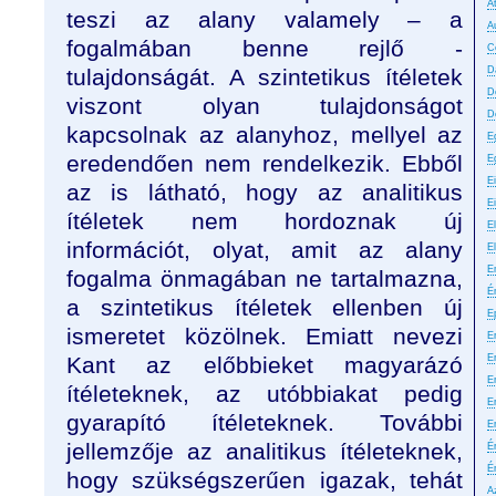
A
teszi az alany valamely – a
A
fogalmában benne rejlő -
C
tulajdonságát. A szintetikus ítéletek
D
D
viszont olyan tulajdonságot
D
kapcsolnak az alanyhoz, mellyel az
E
eredendően nem rendelkezik. Ebből
E
E
az is látható, hogy az analitikus
E
ítéletek nem hordoznak új
El
információt, olyat, amit az alany
E
E
fogalma önmagában ne tartalmazna,
É
a szintetikus ítéletek ellenben új
E
ismeretet közölnek. Emiatt nevezi
Er
Kant az előbbieket magyarázó
E
Er
ítéleteknek, az utóbbiakat pedig
E
gyarapító ítéleteknek. További
E
jellemzője az analitikus ítéleteknek,
É
É
hogy szükségszerűen igazak, tehát
A