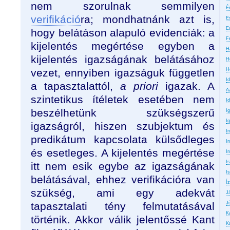
nem szorulnak semmilyen
É
verifikáció
ra; mondhatnánk azt is,
E
E
hogy belátáson alapuló evidenciák: a
F
kijelentés megértése egyben a
H
kijelentés igazságának belátásához
H
vezet, ennyiben igazságuk független
H
I
a tapasztalattól,
a priori
igazak. A
A
szintetikus ítéletek esetében nem
Id
beszélhetünk szükségszerű
I
I
igazságról, hiszen szubjektum és
I
predikátum kapcsolata külsődleges
In
és esetleges. A kijelentés megértése
Ir
I
itt nem esik egybe az igazságának
Is
belátásával, ehhez verifikációra van
Íz
szükség, ami egy adekvát
J
tapasztalati tény felmutatásával
J
K
történik. Akkor válik jelentőssé Kant
K