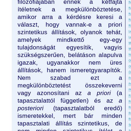
filozófiájában ennek a kétfajta
Ke
ítéletnek a megkülönböztetése,
K
K
amikor arra a kérdésre keresi a
K
választ, hogy vannak-e a priori
K
szintetikus állítások, olyanok tehát,
L
L
amelyek mindkettő egy-egy
M
tulajdonságát egyesítik, vagyis
M
szükségszerűen, belátáson alapulva
N
igazak, ugyanakkor nem üres
On
O
állítások, hanem ismeretgyarapítók.
Ö
Nem szabad ezt a
P
megkülönböztetést összekeverni
P
P
vagy azonosítani az
a priori
(a
R
tapasztalattól független) és az
a
R
posteriori
(tapasztalatból eredő)
R
R
ismeretekkel, mert bár minden
R
tapasztalati állítás szintetikus, de
S
nem minden szintetikus ítélet a
S