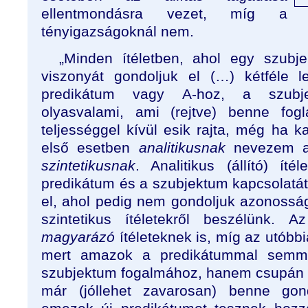
ellentmondásra vezet, míg a
tényigazságoknál nem.
„Minden ítéletben, ahol egy szubj
viszonyát gondoljuk el (…) kétféle 
predikátum vagy A-hoz, a szubje
olyasvalami, ami (rejtve) benne fogl
teljességgel kívül esik rajta, még ha ka
első esetben
analitikusnak
nevezem az
szintetikusnak
. Analitikus (állító) ít
predikátum és a szubjektum kapcsolatá
el, ahol pedig nem gondoljuk azonosság
szintetikus ítéletekről beszélünk. A
magyarázó
ítéleteknek is, míg az utóbb
mert amazok a predikátummal semm
szubjektum fogalmához, hanem csupán e
már (jóllehet zavarosan) benne gond