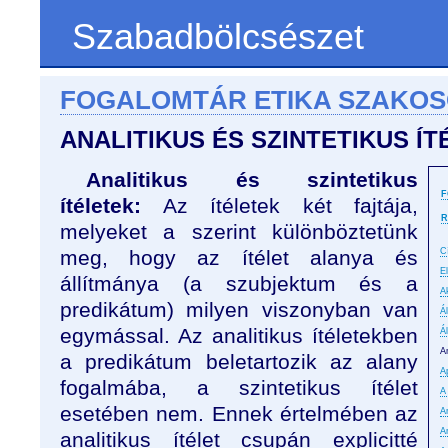
Szabadbölcsészet
FOGALOMTÁR ETIKA SZAKO
ANALITIKUS ÉS SZINTETIKUS Í
Analitikus és szintetikus
F
ítéletek:
Az ítéletek két fajtája,
R
melyeket a szerint különböztetünk
meg, hogy az ítélet alanya és
C
E
állítmánya (a szubjektum és a
A
predikátum) milyen viszonyban van
Á
egymással. Az analitikus ítéletekben
Á
An
a predikátum beletartozik az alany
A
fogalmába, a szintetikus ítélet
A
esetében nem. Ennek értelmében az
A
A
analitikus ítélet csupán explicitté