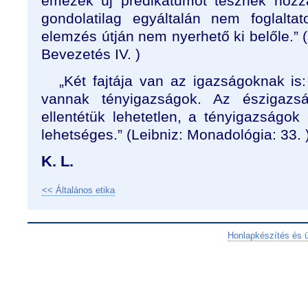
emezek új predikátumot tesznek hozz
gondolatilag egyáltalán nem foglalta
elemzés útján nem nyerhető ki belőle.” (K
Bevezetés IV. )
„Két fajtája van az igazságoknak i
vannak tényigazságok. Az észigazs
ellentétük lehetetlen, a tényigazságok
lehetséges.” (Leibniz: Monadológia: 33. 
K. L.
<< Általános etika
Honlapkészítés és 