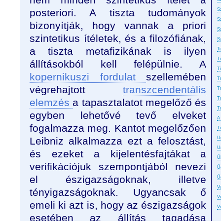
posteriori. A tiszta tudományok
S
S
bizonyítják, hogy vannak a priori
S
szintetikus ítéletek, és a filozófiának,
S
a tiszta metafizikának is ilyen
T
T
állításokból kell felépülnie. A
T
kopernikuszi fordulat
szellemében
T
végrehajtott
transzcendentális
T
T
elemzés
a tapasztalatot megelőző és
T
egyben lehetővé tevő elveket
A
fogalmazza meg. Kantot megelőzően
T
Leibniz alkalmazza ezt a felosztást,
U
U
és ezeket a kijelentésfajtákat a
Ü
verifikációjuk szempontjából nevezi
Ü
el észigazságoknak, illetve
Ü
Va
tényigazságoknak. Ugyancsak ő
Ve
emeli ki azt is, hogy az észigazságok
V
esetében az állítás tagadása