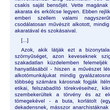
csakis saját bensőjét. Vette magának
akarata és erkölcse legyen. Ebben rejl
emberi szellem valami nagyszerűt
csodálatosan művészit alkotott, mind
akaratával és szokásaival.
[...]
Azok, akik látják ezt a bizonytala
szörnyűséget, azon keveseknek szi
szakadatlan küzdelemben felemeljék
hanyatlásából - hiszen a művészet lé
alkotómunkájukat mindig gyalázatosn
többség számára károsnak fogják ítéln
etikai, felszabadító törekvéseihez, ki
szembekerültek a törvény és az elő
tömegekével - a buta, korlátolt (e
dekadensnek, másszor anarchistáknak 