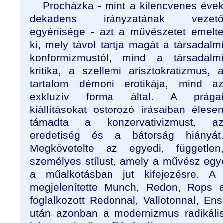
Procházka - mint a kilencvenes éve
dekadens irányzatának vezet
egyénisége - azt a művészetet emelt
ki, mely távol tartja magát a társadalm
konformizmustól, mind a társadalm
kritika, a szellemi arisztokratizmus, 
tartalom démoni erotikája, mind a
exkluzív forma által. A prága
kiállításokat ostorozó írásaiban élese
támadta a konzervativizmust, a
eredetiség és a bátorság hiányát
Megkövetelte az egyedi, független
személyes stílust, amely a művész egy
a műalkotásban jut kifejezésre. 
megjelenítette Munch, Redon, Rops al
foglalkozott Redonnal, Vallotonnal, Ens
után azonban a modernizmus radikális