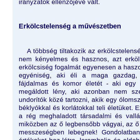
irányzatok ellenzőjévé vált.
Erkölcstelenség a művészetben
A többség tiltakozik az erkölcstelens
nem kényelmes és hasznos, azt erkölc
erkölcsiség fogalmát egyenesen a haszo
egyéniség, aki éli a maga gazdag, 
fájdalmas és komor életét - aki egy 
megáldott lény, aki azonban nem sze
undorítók közé tartozni, akik egy ólomsz
béklyókkal és korlátokkal teli életüket.
a rég meghaladott társadalmi és vallás
miközben az ő legbensőbb vágyai, az ő „í
messzeségben lebegnek! Gondolatban e