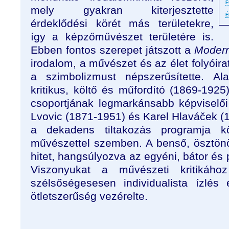
F
mely gyakran kiterjesztette
É
érdeklődési körét más területekre,
így a képzőművészet területére is.
Ebben fontos szerepet játszott a
Modern
irodalom, a művészet és az élet folyóira
a szimbolizmust népszerűsítette. Al
kritikus, költő és műfordító (1869-1925
csoportjának legmarkánsabb képviselői 
Lvovic (1871-1951) és Karel Hlaváček (
a dekadens tiltakozás programja k
művészettel szemben. A benső, ösztönö
hitet, hangsúlyozva az egyéni, bátor és 
Viszonyukat a művészeti kritikáho
szélsőségesesen individualista ízlés
ötletszerűség vezérelte.