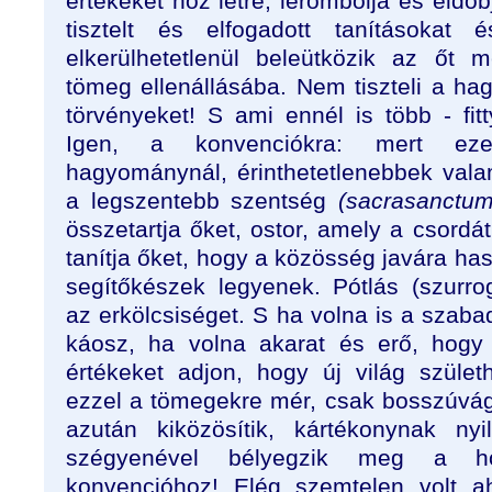
értékeket hoz létre, lerombolja és eldob
tisztelt és elfogadott tanításokat 
elkerülhetetlenül beleütközik az őt m
tömeg ellenállásába. Nem tiszteli a ha
törvényeket! S ami ennél is több - fit
Igen, a konvenciókra: mert ez
hagyománynál, érinthetetlenebbek val
a legszentebb szentség
(sacrasanctum
összetartja őket, ostor, amely a csordát
tanítja őket, hogy a közösség javára h
segítőkészek legyenek. Pótlás (szurrog
az erkölcsiséget. S ha volna is a szaba
káosz, ha volna akarat és erő, hogy
értékeket adjon, hogy új világ szüle
ezzel a tömegekre mér, csak bosszúvág
azután kiközösítik, kártékonynak ny
szégyenével bélyegzik meg a ho
konvencióhoz! Elég szemtelen volt ah