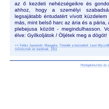
az ő kezdeti nehézségeikre és gond
ahhoz, hogy a személyi szabadsá
legsajátabb éntudatért vívott küzdele
más, mint belső harc az ária és a pária, 
plebejusa között - megindulhasson. Vol
élve: Gyilkoljátok / Öljétek meg a dögöt!
<< Feliks Jasieński: Manggha. Töredék a kéziratból. Leon Wyczół
művésznek és barátnak. 1911
Honlapkészítés és 