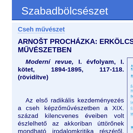
Szabadbölcsészet
Cseh művészet
ARNOŠT PROCHÁZKA: ERKÖLC
MŰVÉSZETBEN
Moderní revue,
I. évfolyam, I.
A
kötet, 1894-1895, 117-118.
K
(rövidítve)
R
(
s
B
Az első radikális kezdeményezés
L
a cseh képzőművészetben a XIX.
C
század kilencvenes éveiben volt
M
észlelhető az akkoriban úttörőnek
M
mondható irodalomkritika részéről,