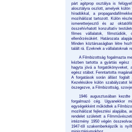
párt agitprop osztálya is felügye
alosztályra oszlott, amelyek külön
híradókkal, a propagandafilmekk
mozihálózat tartozott. Külön részl
ismeretterjesztő és az oktatóf
összehívhatott konzultatív testüle
filmes vállalatok, filmstúdiók, 
ellenőrzésükért. Határozata alap
Minden köztársaságban létre hozh
talált rá. Ezeknek a vállalatoknak r
A Filmbizottság fogalmazta meg
kézben tartotta a gyártás egész 
hagyta jóvá a forgatókönyveket, 
egész stábot. Fenntartotta magának 
A forgatások során állást foglalt
Kezelésükre külön szabályzatot lép
öszegezve, a Filmbizottság, szovjet
1946 augusztusában kezdte 
forgalmazó cég. Ugyanekkor min
egységekként működtek a Filmbizott
mozihálózat fejlesztési alapjába, 
rendelet született a Filmművészet
intézmény 1950 végén összeolvad
1947-től szakemberképzők is nyíl
minisztériumokhoz.