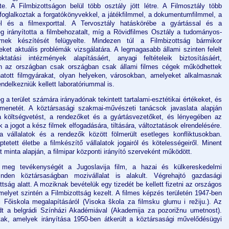
lte. A Filmbizottságon belül több osztály jött létre. A Filmosztály több
 foglalkoztak a forgatókönyvekkel, a játékfilmmel, a dokumentumfilmmel, a
el és a filmexporttal. A Tervosztály hatáskörébe a gyártással és a
eg irányította a filmbehozatalt, míg a Rövidfilmes Osztály a tudományos-
ilmek készítését felügyelte. Mindezen túl a Filmbizottság bármikor
teket aktuális problémák vizsgálatára. A legmagasabb állami szinten felelt
oktatási intézmények alapításáért, anyagi feltételeik biztosításáért,
ján az országban csak országban csak állami filmes cégek működhettek
atott filmgyárakat, olyan helyeken, városokban, amelyeket alkalmasnak
endelkezniük kellett laboratóriummal is.
 a terület számára irányadónak tekintett tartalami-esztétikai értékeket, és
menetét. A köztársasági szakmai-művészeti tanácsok javaslata alapján
a költségvetést, a rendezőket és a gyártásvezetőket, és lényegében az
a jogot a kész filmek elfogadására, tiltására, változtatások elrendelésére.
 a vállalatok és a rendezők között fölmerült esetleges konfliktusokban.
tetett életbe a filmkészítő vállalatok jogairól és kötelességeiről. Minent
 minta alapján, a filmipar központi irányító szerveként működött.
meg tevékenységét a Jugoslavija film, a hazai és külkereskedelmi
den köztársaságban mozivállalat is alakult. Végrehajtó gazdasági
ság alatt. A moziknak bevételük egy tizedét be kellett fizetni az országos
amelyet szintén a Filmbizottság kezelt. A filmes képzés területén 1947-ben
i Főiskola megalapításáról (Visoka škola za filmsku glumu i režiju.). Az
t a belgrádi Színházi Akadémiával (Akademija za pozorižnu umetnost).
tak, amelyek irányítása 1950-ben átkerült a köztársasági művelődésügyi