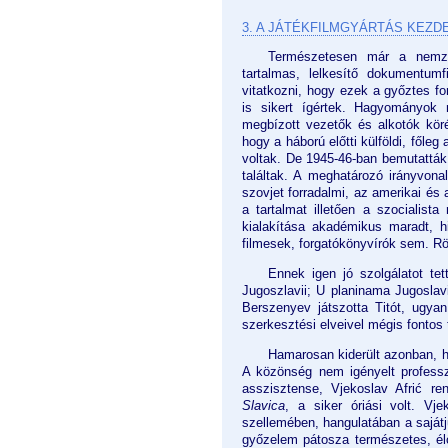
3. A JÁTÉKFILMGYÁRTÁS KEZD
Természetesen már a nemzet
tartalmas, lelkesítő dokumentumf
vitatkozni, hogy ezek a győztes fo
is sikert ígértek. Hagyományok 
megbízott vezetők és alkotók köréb
hogy a háború előtti külföldi, főle
voltak. De 1945-46-ban bemutatták a
találtak. A meghatározó irányvona
szovjet forradalmi, az amerikai és 
a tartalmat illetően a szocialist
kialakítása akadémikus maradt, hi
filmesek, forgatókönyvírók sem. Rö
Ennek igen jó szolgálatot te
Jugoszlavii; U planinama Jugoslavi
Berszenyev játszotta Titót, ugyan
szerkesztési elveivel mégis fontos 
Hamarosan kiderült azonban, 
A közönség nem igényelt profess
asszisztense, Vjekoslav Afrić re
Slavica
, a siker óriási volt. Vj
szellemében, hangulatában a sajátj
győzelem pátosza természetes, élő