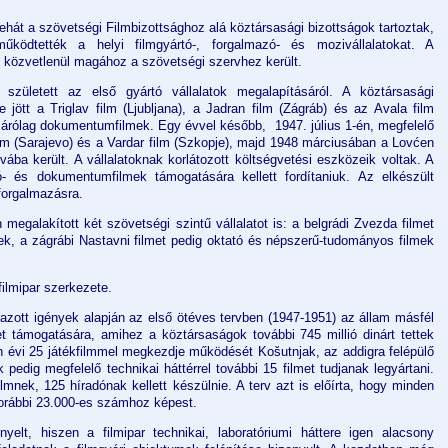
tehát a szövetségi Filmbizottsághoz alá köztársasági bizottságok tartoztak,
űködtették a helyi filmgyártó-, forgalmazó- és mozivállalatokat. A
n közvetlenül magához a szövetségi szervhez került.
t született az első gyártó vállalatok megalapításáról. A köztársasági
e jött a Triglav film (Ljubljana), a Jadran film (Zágráb) és az Avala film
zárólag dokumentumfilmek. Egy évvel később, 1947. július 1-én, megfelelő
ilm (Sarajevo) és a Vardar film (Szkopje), majd 1948 márciusában a Lovćen
vába került. A vállalatoknak korlátozott költségvetési eszközeik voltak. A
- és dokumentumfilmek támogatására kellett fordítaniuk. Az elkészült
 forgalmazásra.
megalakított két szövetségi szintű vállalatot is: a belgrádi Zvezda filmet
ek, a zágrábi Nastavni filmet pedig oktató és népszerű-tudományos filmek
filmipar szerkezete.
zott igények alapján az első ötéves tervben (1947-1951) az állam másfél
ület támogatására, amihez a köztársaságok további 745 millió dinárt tettek
n évi 25 játékfilmmel megkezdje működését Košutnjak, az addigra felépülő
 pedig megfelelő technikai háttérrel további 15 filmet tudjanak legyártani.
nek, 125 híradónak kellett készülnie. A terv azt is előírta, hogy minden
orábbi 23.000-es számhoz képest.
yelt, hiszen a filmipar technikai, laboratóriumi háttere igen alacsony