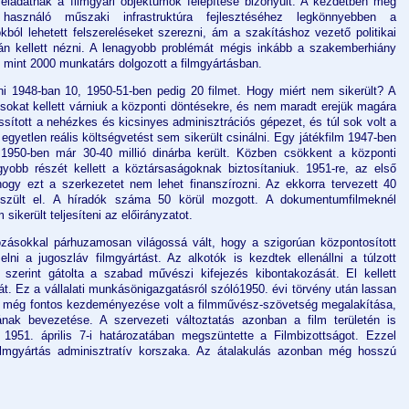
feladatnak a filmgyári objektumok felépítése bizonyult. A kezdetben még
használó műszaki infrastruktúra fejlesztéséhez legkönnyebben a
kból lehetett felszereléseket szerezni, ám a szakításhoz vezető politikai
tán kellett nézni. A lenagyobb problémát mégis inkább a szakemberhiány
b mint 2000 munkatárs dolgozott a filmgyártásban.
tani 1948-ban 10, 1950-51-ben pedig 20 filmet. Hogy miért nem sikerült? A
, sokat kellett várniuk a központi döntésekre, és nem maradt erejük magára
ssított a nehézkes és kicsinyes adminisztrációs gépezet, és túl sok volt a
 egyetlen reális költségvetést sem sikerült csinálni. Egy játékfilm 1947-ben
g 1950-ben már 30-40 millió dinárba került. Közben csökkent a központi
yobb részét kellett a köztársaságoknak biztosítaniuk. 1951-re, az első
hogy ezt a szerkezetet nem lehet finanszírozni. Az ekkorra tervezett 40
észült el. A híradók száma 50 körül mozgott. A dokumentumfilmeknél
sikerült teljesíteni az előirányzatot.
ozásokkal párhuzamosan világossá vált, hogy a szigorúan központosított
lni a jugoszláv filmgyártást. Az alkotók is kezdtek ellenállni a túlzott
szerint gátolta a szabad művészi kifejezés kibontakozását. El kellett
sát. Ez a vállalati munkásönigazgatásról szóló1950. évi törvény után lassan
ak még fontos kezdeményezése volt a filmművész-szövetség megalakítása,
nak bevezetése. A szervezeti változtatás azonban a film területén is
 1951. április 7-i határozatában megszüntette a Filmbizottságot. Ezzel
filmgyártás adminisztratív korszaka. Az átalakulás azonban még hosszú