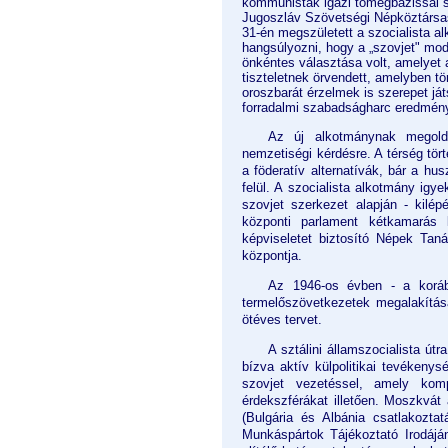
kommunisták igazi tömegbázissal sz
Jugoszláv Szövetségi Népköztársas
31-én megszületett a szocialista a
hangsúlyozni, hogy a „szovjet" mo
önkéntes választása volt, amelyet a
tiszteletnek örvendett, amelyben tö
oroszbarát érzelmek is szerepet ját
forradalmi szabadságharc eredmény
Az új alkotmánynak megoldá
nemzetiségi kérdésre. A térség tö
a föderatív alternatívák, bár a hu
felül. A szocialista alkotmány igy
szovjet szerkezet alapján - kilép
központi parlament kétkamarás 
képviseletet biztosító Népek Tan
központja.
Az 1946-os évben - a korább
termelőszövetkezetek megalakításá
ötéves tervet.
A sztálini államszocialista út
bízva aktív külpolitikai tevékenys
szovjet vezetéssel, amely kom
érdekszférákat illetően. Moszkvát
(Bulgária és Albánia csatlakozt
Munkáspártok Tájékoztató Irodájána