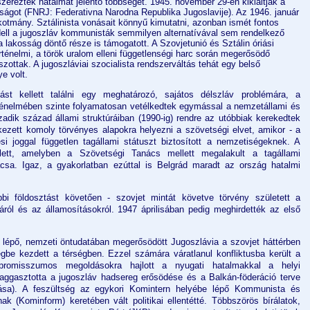
ereztek hatalmat jelentő többséget. 1945. november 29-én kikiáltják a
ágot (FNRJ: Federativna Narodna Republika Jugoslavije). Az 1946. január
lkotmány. Sztálinista vonásait könnyű kimutatni, azonban ismét fontos
dell a jugoszláv kommunisták semmilyen alternatívával sem rendelkező
 lakosság döntő része is támogatott. A Szovjetunió és Sztálin óriási
rténelmi, a török uralom elleni függetlenségi harc során megerősödő
szottak. A jugoszláviai szocialista rendszerváltás tehát egy belső
e volt.
st kellett találni egy meghatározó, sajátos délszláv problémára, a
rténelmében szinte folyamatosan vetélkedtek egymással a nemzetállami és
szadik század állami struktúráiban (1990-ig) rendre az utóbbiak kerekedtek
ekezett komoly törvényes alapokra helyezni a szövetségi elvet, amikor - a
ési joggal független tagállami státuszt biztosított a nemzetiségeknek. A
lett, amelyben a Szövetségi Tanács mellett megalakult a tagállami
ácsa. Igaz, a gyakorlatban ezúttal is Belgrád maradt az ország hatalmi
i földosztást követően - szovjet mintát követve törvény született a
ról és az államosításokról. 1947 áprilisában pedig meghirdették az első
ra lépő, nemzeti öntudatában megerősödött Jugoszlávia a szovjet háttérben
égbe kezdett a térségben. Ezzel számára váratlanul konfliktusba került a
promisszumos megoldásokra hajlott a nyugati hatalmakkal a helyi
 aggasztotta a jugoszláv hadsereg erősödése és a Balkán-föderáció terve
atása). A feszültség az egykori Komintern helyébe lépő Kommunista és
k (Kominform) keretében vált politikai ellentétté. Többszörös bírálatok,