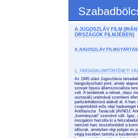
Szabadbölc
A JUGOSZLÁV FILM (IRÁ
ORSZÁGOK FILMJÉBEN)
A JUGOSZLÁV FILMGYÁRTÁS 
1. TÁRSADALOMTÖRTÉNETI VÁ
Az 1945 utáni Jugoszlávia társadal
hangsúlyozható pont, amely alapvető
szovjet típusú államszocialista r
volt. A területnek a német, olasz m
usztasák) uralmával szembeni ellená
partizánháborúvá alakult át. A harc
csoportokból erős népi hadsereget 
Antifasiszta Tanácsát (AVNOJ: Anti
„kormányzati" szervévé vált. Igaz,
mozgalom harcolta ki a felszabadul
nemzeti harc összefonódott a komm
időszak, amelyben régi polgári és 
végig kezében tartotta a kezdemén