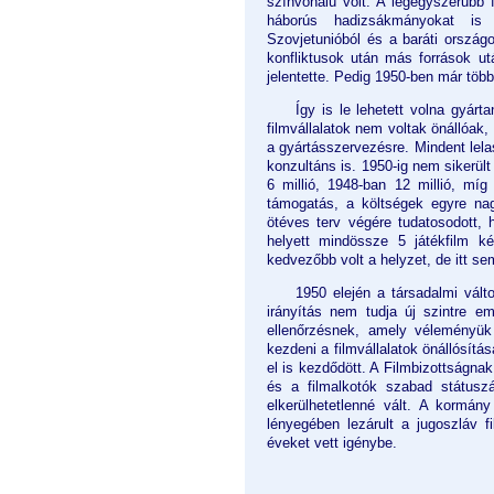
színvonalú volt. A legegyszerűbb 
háborús hadizsákmányokat is 
Szovjetunióból és a baráti országo
konfliktusok után más források u
jelentette. Pedig 1950-ben már töb
Így is le lehetett volna gyár
filmvállalatok nem voltak önállóak
a gyártásszervezésre. Mindent lela
konzultáns is. 1950-ig nem sikerült
6 millió, 1948-ban 12 millió, mí
támogatás, a költségek egyre nag
ötéves terv végére tudatosodott, 
helyett mindössze 5 játékfilm k
kedvezőbb volt a helyzet, de itt sem 
1950 elején a társadalmi vált
irányítás nem tudja új szintre eme
ellenőrzésnek, amely véleményük 
kezdeni a filmvállalatok önállósítá
el is kezdődött. A Filmbizottságn
és a filmalkotók szabad státuszá
elkerülhetetlenné vált. A kormány
lényegében lezárult a jugoszláv 
éveket vett igénybe.