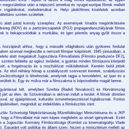
m megszületése után a népszerű amerikai és nyugat-európai filmek mellett
r vígjátékokat, melodrámákat is. Helyi játékfilmes kísérletek azonban
dilettáns szinten születtek.
orú alatt jutott komoly szerephez. Az események híradós megörökítésére
adsereg (NOV) és a partizáncsapatok (POJ) propagandaosztályának filmes
sok is bekapcsolódtak a munkába, és igen jelentős anyag gyűlt össze a
hozzájárult ahhoz, hogy a második világháború után gyökeres fordulat
hatalom azonnal megkezdte a nemzeti filmipar kiépítését. 1945 júniusában, a
lete alatt megalakult Jugoszlávia Filmvállalata (Filmsko preduzeće DFJ)
,
inten felölelte az egész területet, a gyártás minden filmtípusra kiterjedő
ését, a forgalmazás és a mozihálózat működtetését. Keretén belül jöttek
k is. Az első néhány hónap a szabályozott szervezeti keretek, szabályozási
úra-bizottságot is létrehoztak, amelynek tagjai a honvédelmi, az ipari és a
erültek ki. Egy év múlva már a filmszakma is képviseltette magát benne.
yártással telt, amelyben Szerbia (Radoš Novaković) és Horvátország
járt az élen, de Szlovéniában is aktívan indult a terület. A filmek döntően
al. az újjáépítéssel, kulturális ismeretterjesztéssel foglalkoznak. Fontos
pülésében, megindult az érdeklődés a filmkészítés iránt.
oszláv Szövetségi Népköztársaság Művelődésügyi Minisztériuma és a JKP
, hogy a Filmvállalat már nem képes megfelelni az elvárt igényeknek. Ezért
te a Jugoszláv Kormány Filmbizottsága
(Komitet za kinematografiju Vlade
 Egyaránt volt politikai és állami szerv, hiszen a minisztérium mellett az