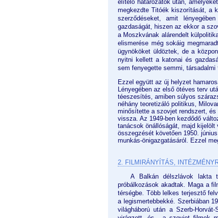
elítélő határozatok után, amelyeke
megkezdte Titóék kiszorítását, a k
szerződéseket, amit lényegében
gazdaságát, hiszen az ekkor a szov
a Moszkvának alárendelt külpolitika
elismerése még sokáig megmaradt. A
ügynököket üldöztek, de a központ
nyitni kellett a katonai és gazda
sem fenyegette semmi, társadalmi
Ezzel együtt az új helyzet hamarosan
Lényegében az első ötéves terv utá
téeszesítés, amiben súlyos szárazs
néhány teoretizáló politikus, Milova
minősítette a szovjet rendszert, és
vissza. Az 1949-ben kezdődő változ
tanácsok önállóságát, majd kijelölt
összegzését követően 1950. június 
munkás-önigazgatásáról. Ezzel meg
2. FILMIRÁNYÍTÁS, INTÉZMÉN
A Balkán délszlávok lakta t
próbálkozások akadtak. Maga a fil
térségbe. Több lelkes terjesztő fel
a legismertebbekké. Szerbiában 1911
világháború után a Szerb-Horvát-S
virágzott, és - a szovjet filmek m