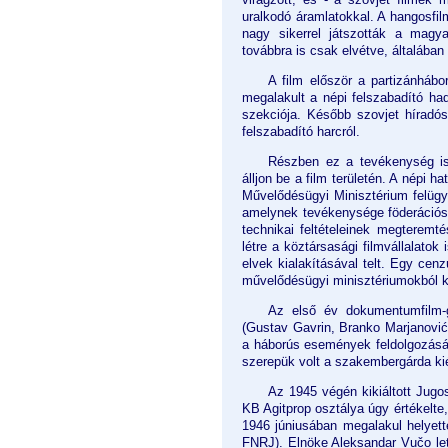
uralkodó áramlatokkal. A hangosfil
nagy sikerrel játszották a magya
továbbra is csak elvétve, általában 
A film először a partizánháb
megalakult a népi felszabadító h
szekciója. Később szovjet híradó
felszabadító harcról.
Részben ez a tevékenység is 
álljon be a film területén. A népi 
Művelődésügyi Minisztérium felügye
amelynek tevékenysége föderációs sz
technikai feltételeinek megteremt
létre a köztársasági filmvállalato
elvek kialakításával telt. Egy cenz
művelődésügyi minisztériumokból k
Az első év dokumentumfilm-g
(Gustav Gavrin, Branko Marjanović) 
a háborús események feldolgozásásv
szerepük volt a szakembergárda kié
Az 1945 végén kikiáltott Jug
KB Agitprop osztálya úgy értékelte
1946 júniusában megalakul helyet
FNRJ). Elnöke Aleksandar Vučo lett.