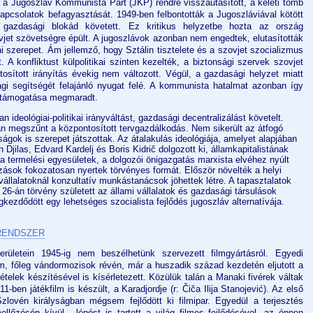
t a Jugoszláv Kommunista Párt (JKP) rendre visszautasított, a keleti tömb
apcsolatok befagyasztását. 1949-ben felbontották a Jugoszláviával kötött
 gazdasági blokád követett. Ez kritikus helyzetbe hozta az ország
jet szövetségre épült. A jugoszlávok azonban nem engedtek, elutasították
i szerepet. Ám jellemző, hogy Sztálin tisztelete és a szovjet szocializmus
 konfliktust külpolitikai szinten kezelték, a biztonsági szervek szovjet
osított irányítás évekig nem változott. Végül, a gazdasági helyzet miatt
sági segítségét felajánló nyugat felé. A kommunista hatalmat azonban így
 támogatása megmaradt.
 ideológiai-politikai irányváltást, gazdasági decentralizálást követelt.
n megszűnt a központosított tervgazdálkodás. Nem sikerült az átfogó
ágok is szerepet játszottak. Az átalakulás ideológiája, amelyet alapjában
n Djilas, Edvard Kardelj és Boris Kidrič dolgozott ki, államkapitalistának
 a termelési egyesületek, a dolgozói önigazgatás marxista elvéhez nyúlt
ások fokozatosan nyertek törvényes formát. Először növelték a helyi
 vállalatoknál konzultatív munkástanácsok jöhettek létre. A tapasztalatok
26-án törvény született az állami vállalatok és gazdasági társulások
kezdődött egy lehetséges szocialista fejlődés jugoszláv alternatívája.
YRENDSZER
erületein 1945-ig nem beszélhetünk szervezett filmgyártásról. Egyedi
m, főleg vándormozisok révén, már a huszadik század kezdetén eljutott a
vételek készítésével is kísérletezett. Közülük talán a Manaki fivérek váltak
-ben játékfilm is készült, a Karadjordje (r: Čiča Ilija Stanojević). Az első
zlovén királyságban mégsem fejlődött ki filmipar. Egyedül a terjesztés
ellőzésén kívül - lépést is tartott a világ filmes fejlődésével, az éppen