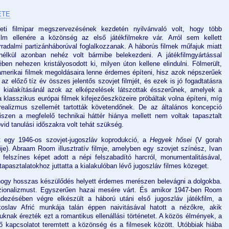
ETE
i filmipar megszervezésének kezdetén nyilvánvaló volt, hogy több
ilm ellenére a közönség az első játékfilmekre vár. Arról sem kellett
rradalmi partizánháborúval foglalkozzanak. A háborús filmek műfajuk miatt
nélkül azonban nehéz volt bármibe belekezdeni. A játékfilmgyártással
en nehezen kristályosodott ki, milyen úton kellene elindulni. Fölmerült,
g amerikai filmek megoldásaira lenne érdemes építeni, hisz azok népszerűek
z előző tíz év összes jelentős szovjet filmjét, és ezek is jó fogadtatásra
l kialakításánál azok az elképzelések látszottak ésszerűnek, amelyek a
a klasszikus európai filmek kifejezőeszközeire próbáltak volna építeni, míg
a realizmus szellemét tartották követendőnek. De az általános koncepció
szen a megfelelő technikai háttér hiánya mellett nem voltak tapasztalt
vid tanulási időszakra volt tehát szükség.
tt egy 1946-os szovjet-jugoszláv koprodukció, a
Hegyek hősei
(V gorah
je). Abraam Room illusztratív filmje, amelyben egy szovjet színész, Ivan
 felszínes képet adott a népi felszabadító harcról, monumentalitásával,
tapasztalatokhoz juttatta a kialakulóban lévő jugoszláv filmes közeget.
hogy hosszas készülődés helyett érdemes merészen belevágni a dolgokba.
zionalizmust. Egyszerűen hazai mesére várt. És amikor 1947-ben Room
ndezésében végre elkészült a háború utáni első jugoszláv játékfilm, a
ekoslav Afrić munkája talán éppen naivitásával hatott a nézőkre, akik
uknak érezték ezt a romantikus ellenállási történetet. A közös élmények, a
 kapcsolatot teremtett a közönség és a filmesek között. Utóbbiak hiába