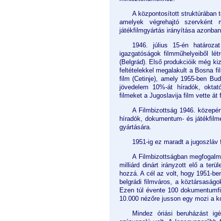
A központosított struktúrában 
amelyek végrehajtó szervként m
játékfilmgyártás irányítása azonba
1946. július 15-én
határoza
igazgatóságok filmműhelyeiből létr
(Belgrád). Első produkcióik még ki
feltételekkel megalakult a Bosna f
film (Cetinje), amely 1955-ben Bud
jövedelem 10%-át híradók, oktató
filmeket a Jugoslavija film vette át
A Filmbizottság 1946. közepén 
híradók, dokumentum- és játékfilm
gyártására.
1951-ig ez maradt a jugoszláv 
A Filmbizottságban megfogalma
milliárd dinárt irányzott elő a ter
hozzá. A cél az volt, hogy 1951-be
belgrádi filmváros, a köztársaságok
Ezen túl évente 100 dokumentumfilm
10.000 nézőre jusson egy mozi a k
Mindez óriási beruházást igén