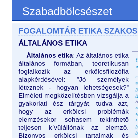
Szabadbölcsészet
FOGALOMTÁR ETIKA SZAKO
ÁLTALÁNOS ETIKA
Általános etika
: Az általános etika
F
általános formában, teoretikusan
R
foglalkozik az erkölcsfilozófia
alapkérdésével: ”Jó személyek
C
E
léteznek - hogyan lehetségesek?”
A
Elméleti megközelítésben vizsgálja a
Á
gyakorlati ész tárgyát, tudva azt,
Á
An
hogy az erkölcsi problémák
A
elemzésekor sohasem tekinthető
A
teljesen kívülállónak az elemző.
A
A
Bizonyos erkölcsi tartalmak és