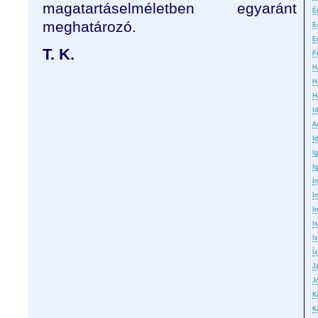
magatartáselméletben egyaránt
É
meghatározó.
E
E
T. K.
F
H
H
H
I
A
Id
I
I
I
In
Ir
I
Is
Íz
J
J
K
K