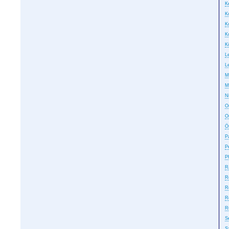
Ke
K
K
K
K
L
L
M
M
N
On
O
Ö
P
P
P
R
R
R
R
R
S
S