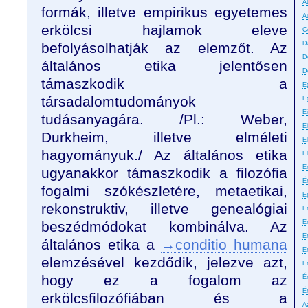
A
formák, illetve empirikus egyetemes
A
erkölcsi hajlamok eleve
C
befolyásolhatják az elemzőt. Az
D
D
általános etika jelentősen
D
támaszkodik a
E
társadalomtudományok
E
E
tudásanyagára. /Pl.: Weber,
E
Durkheim, illetve elméleti
El
hagyományuk./ Az általános etika
E
E
ugyanakkor támaszkodik a filozófia
É
fogalmi szókészletére, metaetikai,
E
rekonstruktiv, illetve genealógiai
Er
beszédmódokat kombinálva. Az
E
Er
általános etika a
→conditio humana
E
elemzésével kezdődik, jelezve azt,
E
hogy ez a fogalom az
É
É
erkölcsfilozófiában és a
A