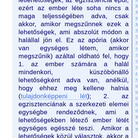
ezért az ember léte soha nincs a
S
S
maga teljességében adva, csak
S
akkor, amikor megszűnnek ezek a
S
lehetőségek, ami abszolút módon a
T
T
halállal jön el. Ez az apória (akkor
T
van egységes létem, amikor
T
megszűnik) azáltal oldható fel, hogy
T
T
1. az ember számára a halál
T
mindenkori, küszöbönálló
A
lehetőségként adva van, anélkül,
T
hogy ehhez meg kellene halnia
U
U
(
tulajdonképpeni lét
); 2. az
Ü
egzisztenciának a szerkezeti elemei
Ü
egységbe rendeződnek, ami a
Ü
Va
lehetőségekben létező ember létét
Ve
egységes egésszé teszi. Amikor a
V
lehetőségek közül választok, akkor a