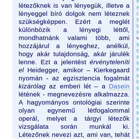
A
létezőknek is van lényegük, illetve a
A
lényeggel bíró dolgok nem léteznek
C
szükségképpen. Ezért a meglét
D
D
különbözik a lényegi léttől,
D
mondhatnánk valami több, ami
E
hozzájárul a lényeghez, anélkül,
E
E
hogy akár tulajdonság, akár járulék
E
lenne. Ezt a jelentést
érvényteleníti
El
el
Heidegger, amikor – Kierkegaard
E
E
nyomán - az egzisztencia fogalmát
É
kizárólag
az emberi lét – a
Dasein
E
létének - megnevezésre alkalmazza.
Er
A hagyományos ontológiai szerinte
E
Er
olyan egynemű létfogalommal
E
operál, melyet a tárgyi létezők
E
vizsgálata során munkál ki.
É
É
Létezőnek nevezi azt, ami van, tehát
A