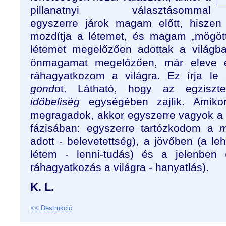
pillanatnyi választásommal
egyszerre járok magam előtt, hiszen
mozdítja a létemet, és magam „mögött
létemet megelőzően adottak a világba
önmagamat megelőzően, már eleve eg
ráhagyatkozom a világra. Ez írja le
gond
ot. Látható, hogy az egziszt
időbeliség
egységében zajlik. Amikor
megragadok, akkor egyszerre vagyok a
fázisában: egyszerre tartózkodom a
m
adott - belevetettség), a jövőben (a l
létem - lenni-tudás) és a jelenben 
ráhagyatkozás a világra - hanyatlás).
K. L.
<< Destrukció