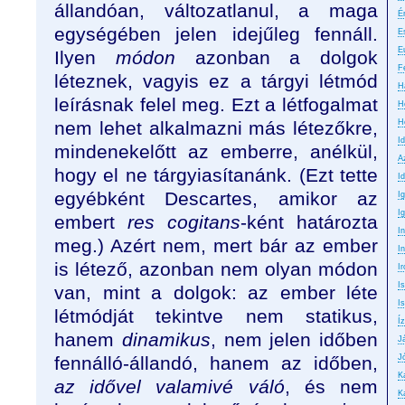
állandóan, változatlanul, a maga
É
egységében jelen idejűleg fennáll.
E
E
Ilyen
módon
azonban a dolgok
F
léteznek, vagyis ez a tárgyi létmód
H
leírásnak felel meg. Ezt a létfogalmat
H
nem lehet alkalmazni más létezőkre,
H
I
mindenekelőtt az emberre, anélkül,
A
hogy el ne tárgyiasítanánk. (Ezt tette
Id
egyébként Descartes, amikor az
I
I
embert
res cogitans
-ként határozta
I
meg.) Azért nem, mert bár az ember
In
is létező, azonban nem olyan módon
Ir
I
van, mint a dolgok: az ember léte
Is
létmódját tekintve nem statikus,
Íz
hanem
dinamikus
, nem jelen időben
J
fennálló-állandó, hanem az időben,
J
K
az idővel valamivé váló
, és nem
K