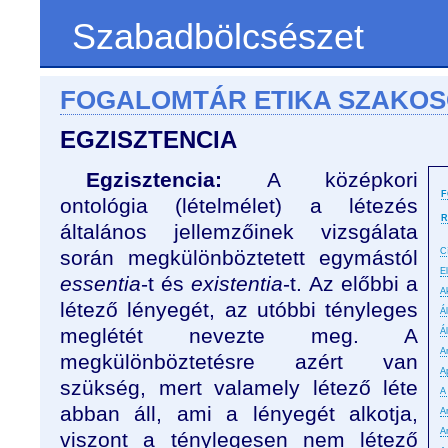
Szabadbölcsészet
FOGALOMTÁR ETIKA SZAKO
EGZISZTENCIA
Egzisztencia:
A középkori
F
ontológia (lételmélet) a létezés
R
általános jellemzőinek vizsgálata
során megkülönböztetett egymástól
C
E
essentia
-t és
existentia
-t. Az előbbi a
A
létező lényegét, az utóbbi tényleges
Á
meglétét nevezte meg. A
Á
An
megkülönböztetésre azért van
A
szükség, mert valamely létező léte
A
abban áll, ami a lényegét alkotja,
A
A
viszont a ténylegesen nem létező