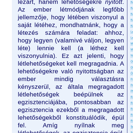
lezárt, hanem lehetőségekre
nyitott
.
Ke
Az ember létmódjának legfőbb
K
K
jellemzője, hogy létében viszonyul a
K
saját létéhez, mondhatnánk, hogy a
K
létezés számára feladat: ahhoz,
L
L
hogy legyen (valamivé váljon, legyen
M
léte) lennie kell (a léthez kell
M
viszonyulnia). Ez azt jelenti, hogy
N
létlehetőségeket kell megragadnia. A
On
O
lehetőségekre való nyitottságban az
Ö
ember mindig választásra
P
kényszerül, az általa megragadott
P
P
létlehetőségek beépülnek az
R
egzisztenciájába, pontosabban az
R
egzisztencia ezekből a megragadott
R
R
lehetőségekből konstituálódik, épül
R
fel. Amíg nyílnak meg
S
létlehetőségek, az egzisztencia épül,
S