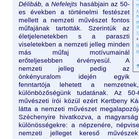
Délibáb,
a
Nefelejts
hasábjain az 50-
P
es években a történelmi festészet
A
é
mellett a nemzeti művészet fontos
M
műfajának tartották. Szerintük az
1
T
életjelenetekben s a paraszti
A
viseletekben a nemzeti jelleg minden
É
más műfaj motívumainál
K
erőteljesebben érvényesül. A
M
nemzeti jelleg pedig az
önkényuralom idején egyik
fenntartója lehetett a nemzetnek
különbözőségünk tudatának. Az 50-
művészeti írói közül ezért Kertbeny Ká
látta a nemzeti művészet megalapozó
Széchenyire hivatkozva, a magyarság 
különösségekre: a népzenére, népvisel
nemzeti jelleget kereső művészek