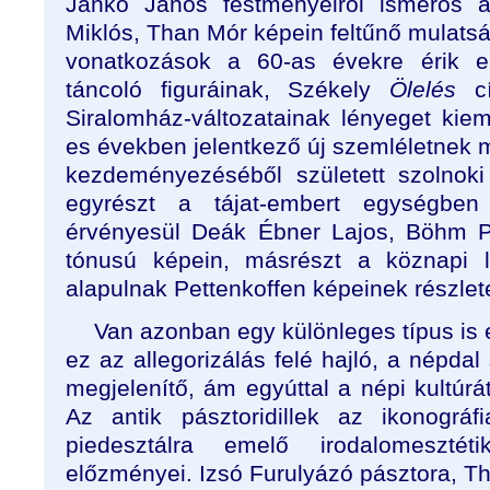
Jankó János festményeiről ismerős 
Miklós, Than Mór képein feltűnő mulatsá
vonatkozások a 60-as évekre érik el 
táncoló figuráinak, Székely
Ölelés
c
Siralomház-változatainak lényeget kie
es években jelentkező új szemléletnek 
kezdeményezéséből született szolnoki
egyrészt a tájat-embert egységben 
érvényesül Deák Ébner Lajos, Böhm P
tónusú képein, másrészt a köznapi l
alapulnak Pettenkoffen képeinek részlete
Van azonban egy különleges típus is e
ez az allegorizálás felé hajló, a népdal
megjelenítő, ám egyúttal a népi kultúrá
Az antik pásztoridillek az ikonográf
piedesztálra emelő irodalomesztét
előzményei. Izsó Furulyázó pásztora, Tha