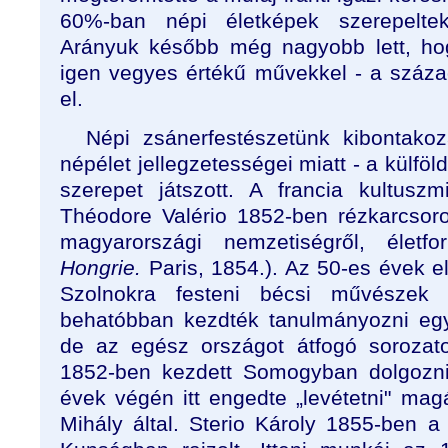
60%-ban népi életképek szerepelte
Arányuk később még nagyobb lett, hog
igen vegyes értékű művekkel - a század
el.
Népi zsánerfestészetünk kibontako
népélet jellegzetességei miatt - a külföl
szerepet játszott. A francia kultusz
Théodore Valério 1852-ben rézkarcsoro
magyarországi nemzetiségről, életf
Hongrie.
Paris, 1854.). Az 50-es évek el
Szolnokra festeni bécsi művészek 
behatóbban kezdték tanulmányozni egy
de az egész országot átfogó sorozato
1852-ben kezdett Somogyban dolgozni
évek végén itt engedte „levétetni" mag
Mihály által. Sterio Károly 1855-ben 