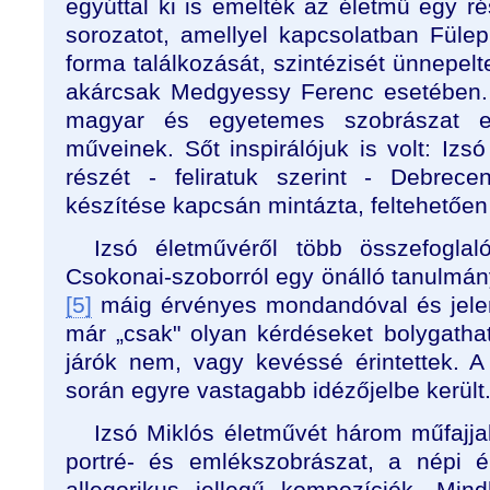
egyúttal ki is emelték az életmű egy r
sorozatot, amellyel kapcsolatban Fül
forma találkozását, szintézisét ünnepelt
akárcsak Medgyessy Ferenc esetében. 
magyar és egyetemes szobrászat e
műveinek. Sőt inspirálójuk is volt: Izs
részét - feliratuk szerint - Debrec
készítése kapcsán mintázta, feltehetően
Izsó életművéről több összefogla
Csokonai-szoborról egy önálló tanulmány 
[5]
máig érvényes mondandóval és jelen
már „csak" olyan kérdéseket bolygatha
járók nem, vagy kevéssé érintettek.
során egyre vastagabb idézőjelbe került
Izsó Miklós életművét három műfajjal
portré- és emlékszobrászat, a népi é
allegorikus jellegű kompozíciók. Min