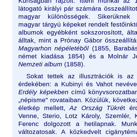
Kunságban rajzolt. Itteni munkái az
látogató királyi pár számára összeállíto
magyar különösségek. Sikerüknek 
magyar tárgyú képeket rendelt festőinktő
albumok egyébként sokszorosított, által
álltak, mint a Prónay Gábor összeállí
Magyarhon népéletéből
(1855, Barabás,
német kiadása 1854) és a Molnár Jó
Nemzeti album
(1858).
Sokat tettek az illusztrációk is a
érdekében: a Kubinyi és Vahot nevéve
Erdély képekben
című könyvsorozatban
„népisme" rovataiban. Közülük, következ
életkép mellett,
Az Ország Tükré
t ér
Venne, Sterio, Lotz Károly, Szemlér,
Ferenc dolgozott a hetilapnak. Munk
változatosak. A közkedvelt cigánytém