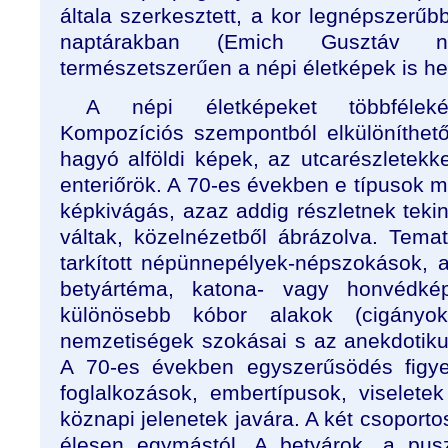
általa szerkesztett, a kor legnépszerűb
naptárakban (Emich Gusztáv n
természetszerűen a népi életképek is he
A népi életképeket többfélekép
Kompozíciós szempontból elkülöníthet
hagyó alföldi képek, az utcarészletekke
enteriőrök. A 70-es években e típusok m
képkivágás, azaz addig részletnek teki
váltak, közelnézetből ábrázolva. Temat
tarkított népünnepélyek-népszokások, a
betyártéma, katona- vagy honvédk
különösebb kóbor alakok (cigányok
nemzetiségek szokásai s az anekdotikus
A 70-es években egyszerűsödés figye
foglalkozások, embertípusok, viseletek
köznapi jelenetek javára. A két csoporto
élesen egymástól. A betyárok, a pus