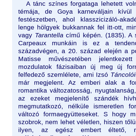
A tánc színes forgataga lehetett vo
témája, de Goya karneváljain kívül
festészetben, ahol klasszicizáló-ak
lenge hölgyek bukkannak fel itt-ott, m
vagy
Tarantella
című képén. (1835). A
Carpeaux munkáin is ez a tendenc
századvégen, a 20. század elején a p
Matisse művészetében jelentkezet
mozdulatok fázisaiban új meg új for
felfedező szemlélete, ami Izsó
Táncolói
már megjelent. Az emberi alak a for
romantika változatosság, nyugtalanság, 
az ezeket megjelenítő szándék hívha
megmutatkozó, nélküle ismeretlen fo
változó formaegyütteseket. S hogy m
szobrok, nem lehet véletlen, hiszen tő
ilyen, az egész embert éltető, m