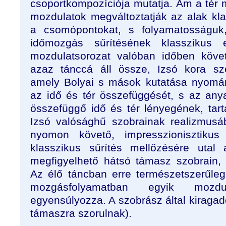
csoportkompozíciója mutatja. Ám a tér 
mozdulatok megváltoztatják az alak klass
a csomópontokat, s folyamatosságuk,
időmozgás sűrítésének klasszikus 
mozdulatsorozat valóban időben követ
azaz tánccá áll össze, Izsó kora sz
amely Bolyai s mások kutatása nyomán 
az idő és tér összefüggését, s az any
összefüggő idő és tér lényegének, tart
Izsó valósághű szobrainak realizmusá
nyomon követő, impresszionisztiku
klasszikus sűrítés mellőzésére uta
megfigyelhető hátsó támasz szobrain, 
Az élő táncban erre természetszerűle
mozgásfolyamatban egyik mozdu
egyensúlyozza. A szobrász által kiragado
támaszra szorulnak).