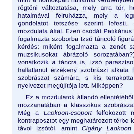
rögtöni változtatása, mely arra tör,
hatalmával felruházza, mely a le
gondolatot tetszése szerint lefesti
mozdulata által. Ezen csodát Patikárius ta
fogalmazta szoborba Izsó táncoló figur
kérdés: miként fogalmazta a zenét s
muzsikusokat ábrázoló sorozatában?
vonatkozik a táncra is, Izsó paraszts
hallatlanul érzékeny szobrászi alkata 
szobrászat számára, s kis terrakott
nyelvezet megújítója lett. Miképpen?
Ez a mozdulatok állandó ellentétéből
mozzanatában a klasszikus szobrászat
Még a
Laokoon-csoport
felfokozott
kontraposztot egy meghatározott térbe 
távol Izsótól, amint
Cigány Laokoon