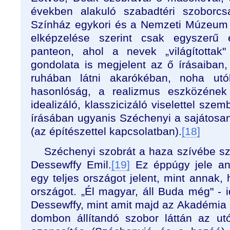
években alakuló szabadtéri szoborcs
Színház egykori és a Nemzeti Múzeum 
elképzelése szerint csak egyszerű 
panteon, ahol a nevek „világítottak
gondolata is megjelent az ő írásaiban
ruhában látni akarókéban, noha utó
hasonlóság, a realizmus eszközének 
idealizáló, klasszicizáló viselettel sze
írásában ugyanis Széchenyi a sajátosan
(az építészettel kapcsolatban).
[18]
Széchenyi szobrát a haza szívébe s
Dessewffy Emil.
[19]
Ez éppúgy jele an
egy teljes országot jelent, mint annak,
országot. „Él magyar, áll Buda még" - 
Dessewffy, mint amit majd az Akadémia é
dombon állítandó szobor láttán az ut