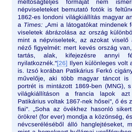
méltóságteljes formáját nem isme
népviseleteket bemutató fotók is feltűné
1862-es londoni világkiállítás magyar a
a
Times:
„Ami a látogatókat mindenek fe
viseletek ábrázolása az ország különb
mint a népviseletek, az azokat visel
néző figyelmét: mert kevés ország van,
tartás, alak, kifejezésre annyi f
nyilatkoznék."
[26]
Ilyen különleges volt
is. Izsó korában Patikárius Ferkó cigán
művelője, aki több magyar táncot is 
portrét is mintázott 1869-ben (MNG), s
világkiállításon a francia lapok azt
Patikárius voltak 1867-nek hősei", ő és 
fiai". „Soha az övékhez hasonló sikert
örökre! (for ever) mondja a közönség, és
névcseréléséből álló hanglejtéseket,
mint a homokpart hullámai verőfényben