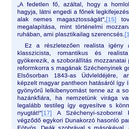
„A fedetlen fő, azáltal, hogy a hom
hagyja, látni engedi a főnek legkifejezés
alak nemes magasztosságát",
[15]
tov
megalapítása, mint történelmi mozzan
ruhában, ami plasztikailag szerencsés.
[
Ez a részletezően realista igény a 
klasszicista, romantikus és realist
gyökerezik, a szoborállítás mozzanatai
reformkorra s magának Széchenyinek gon
Elsősorban 1843-as Üdvleldéjére, a
képzelt magyar pantheon hatásáról így ír
gyönyörű lelkibenyomást tenne az a so
hazánkfiára, ha nemzetünk virága vag
legalább testileg így egyesítve s könn
nyugtát!"
[17]
A Széchenyi-szoborral 
végződő egykori Dunakorzó hasonló pan
Eötvös, Deák szobrával s másokéval,