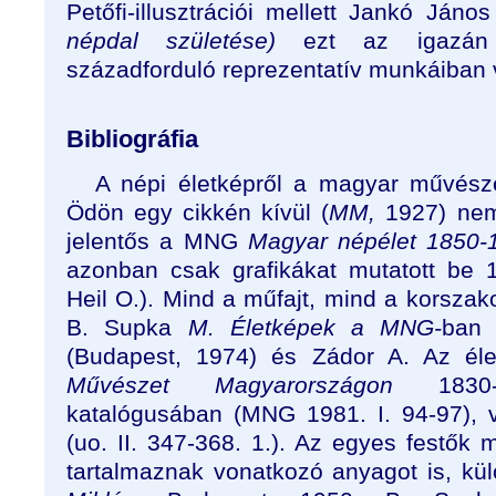
Petőfi-illusztrációi mellett Jankó Ján
népdal születése)
ezt az igazán 
századforduló reprezentatív munkáiban 
Bibliográfia
A népi életképről a magyar művész
Ödön egy cikkén kívül (
MM,
1927) nem 
jelentős a MNG
Magyar népélet 1850-
azonban csak grafikákat mutatott be 
Heil O.). Mind a műfajt, mind a korszak
B. Supka
M. Életképek a MNG-
ban 
(Budapest, 1974) és Zádor A. Az éle
Művészet Magyarországon
1830
katalógusában (MNG 1981. I. 94-97), 
(uo. II. 347-368. 1.). Az egyes festők 
tartalmaznak vonatkozó anyagot is, k