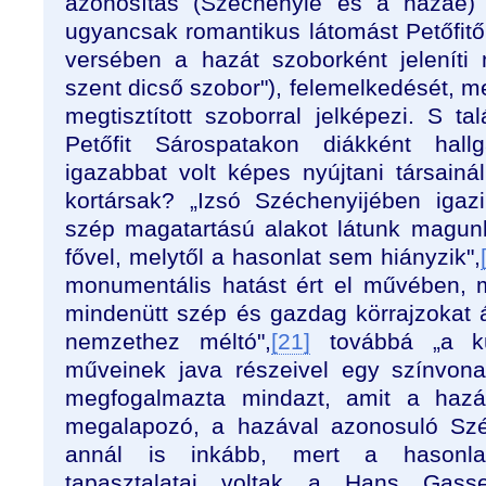
azonosítás (Széchenyié és a hazáé) 
ugyancsak romantikus látomást Petőfitő
versében a hazát szoborként jelenít
szent dicső szobor"), felemelkedését, meg
megtisztított szoborral jelképezi. S t
Petőfit Sárospatakon diákként hal
igazabbat volt képes nyújtani társainá
kortársak? „Izsó Széchenyijében igaz
szép magatartású alakot látunk magunk
fővel, melytől a hasonlat sem hiányzik",
monumentális hatást ért el művében, me
mindenütt szép és gazdag körrajzokat á
nemzethez méltó",
[21]
továbbá „a kü
műveinek java részeivel egy színvonal
megfogalmazta mindazt, amit a hazát
megalapozó, a hazával azonosuló Széc
annál is inkább, mert a hasonlat
tapasztalatai voltak a Hans Gasse