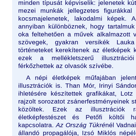
minden típusát képviselik: jelenetek kút
mezei munkák jellegzetes figurákkal 
kocsmajelenetek, lakodalmi képek. A 
annyiban különböznek, hogy tartalmu
oka feltehetően a művek alkalmazott vo
szövegek, gyakran versikék Lauka
történeteket kerekítenek az életképek 
ezek a mellékletszerű illusztráció
férkőzhettek az olvasók szívébe.
A népi életképek műfajában jelent
illusztrációk is. Than Mór, Irinyi Sánd
ihletésére készítettek grafikákat, Lot
rajzolt sorozatot zsánerfestményeinek s
közöltek. Ezek az illusztrációk 
életképfestészet és Petőfi költői h
kapcsolatra.
Az Ország Tükré
nél Vadnai
állandó propagálója, Izsó Miklós népél