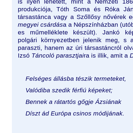
is ilyen lehetett, mint a Nemzeti 18
produkciója, Tóth Soma és Róka J
társastánca vagy a Szőllősy nővérek e
megyei csárdás
a a Népszínházban (utó
es műmelléklete készült). Jankó k
polgári környezetben jelenik meg, s
paraszti, hanem az úri társastáncról o
Izsó
Táncoló parasztjai
ra is illik, amit a
D
Felséges állásba tészik termeteket,
Valódiba szedik férfiú képeket;
Bennek a rátartós gőgje Ázsiának
Díszt ád Európa csinos módijának.