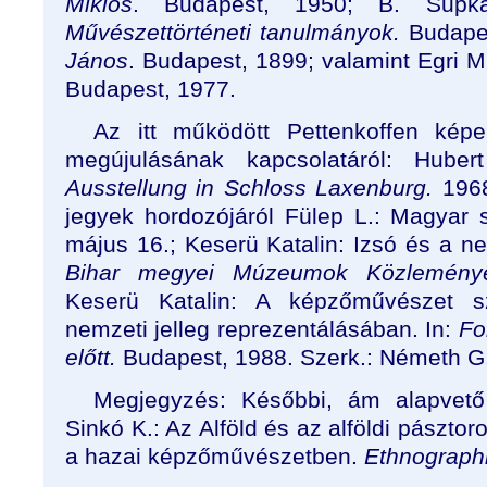
Miklós
. Budapest, 1950; B. Sup
Művészettörténeti tanulmányok.
Budape
János
. Budapest, 1899; valamint Egri M
Budapest, 1977.
Az itt működött Pettenkoffen képe
megújulásának kapcsolatáról: Hube
Ausstellung in Schloss Laxenburg.
1968
jegyek hordozójáról Fülep L.: Magyar 
május 16.; Keserü Katalin: Izsó és a n
Bihar megyei Múzeumok Közlemény
Keserü Katalin: A képzőművészet s
nemzeti jelleg reprezentálásában. In:
Fo
előtt.
Budapest, 1988. Szerk.: Németh G.
Megjegyzés: Későbbi, ám alapvető 
Sinkó K.: Az Alföld és az alföldi pásztor
a hazai képzőművészetben.
Ethnograph