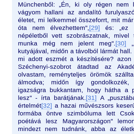
Münchenből: „Én, ki oly régen nem l
vágyom hallani az andalító furulyaszó
életet, mi lelkemmel összeforrt, mit m
óta nem élvezhettem",
[29]
és: „ez k
népéletből vett szobrászatnak, mive
munka még nem jelent meg".
[30]
„M
kutyájával, midőn a távolból lármát hall. 
mi adott eszmét a készítésére? azon 
Széchenyi-szobrot átadtad az Aka
olvastam, reményteljes örömök szállt
álmodva; midőn így gondolkozék, 
igazságra bukkantam, hogy hátha a p
lesz" - írta barátjának.
[31]
A „pusztába
értelmét
[32]
a hazai művészsors keserű
formába öntve szimbóluma lett Csok
poétává lesz Magyarországon" lemo
mindezt nem tudnánk, abba az élet