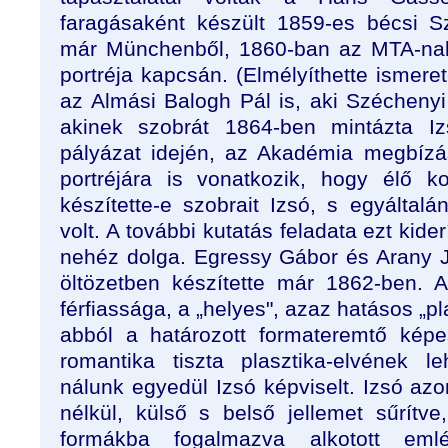
faragásaként készült 1859-es bécsi S
már Münchenből, 1860-ban az MTA-nak 
portréja kapcsán. (Elmélyíthette ismere
az Almási Balogh Pál is, aki Széchenyi
akinek szobrát 1864-ben mintázta I
pályázat idején, az Akadémia megbízá
portréjára is vonatkozik, hogy élő ko
készítette-e szobrait Izsó, s egyálta
volt. A további kutatás feladata ezt kiderí
nehéz dolga. Egressy Gábor és Arany 
öltözetben készítette már 1862-ben. Az
férfiassága, a „helyes", azaz hatásos „pla
abból a határozott formateremtő képe
romantika tiszta plasztika-elvének le
nálunk egyedül Izsó képviselt. Izsó az
nélkül, külső s belső jellemet sűrítve
formákba fogalmazva alkotott eml