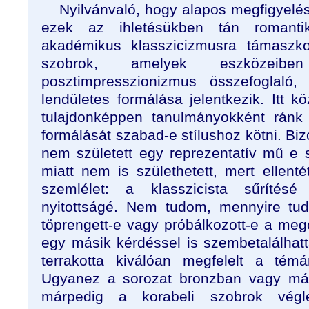
Nyilvánvaló, hogy alapos megfigyelé
ezek az ihletésükben tán romanti
akadémikus klasszicizmusra támaszko
szobrok, amelyek eszközei
posztimpresszionizmus összefoglaló
lendületes formálása jelentkezik. Itt 
tulajdonképpen tanulmányokként ránk
formálását szabad-e stílushoz kötni. Bi
nem született egy reprezentatív mű e s
miatt nem is születhetett, mert ellenté
szemlélet: a klasszicista sűrítés
nyitottságé. Nem tudom, mennyire tud
töprengett-e vagy próbálkozott-e a meg
egy másik kérdéssel is szembetalálhat
terrakotta kiválóan megfelelt a tém
Ugyanez a sorozat bronzban vagy már
márpedig a korabeli szobrok végl