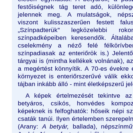
festőiségnek tág teret adó, különleg
jelennek meg. A mulatságok, népsz
viszont kulisszaszerűen festett falu
„Színpadterük" legközelebbi ro
színpadképeiben keresendők. Általáb
cselekmény a néző felé félkörívbe
színpadiasak az enteriőrök is.) Jelent
tárgyai is (mintha kellékek volnának), a
a megértést könnyítik. A 70-es évekre e
környezet is enteriőrszerűvé válik ekk
tájban inkább álló - mint életképszerű je
A képek értelmezését tekintve a
betyáros, csikós, honvédes kompozí
képeknek is felfoghatók: hőseik népi s
csaták tanúi. Ilyen értelemben szerepel
(Arany:
A betyár,
ballada), népszínmű