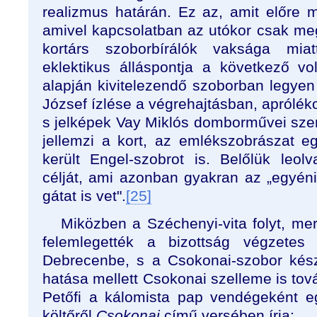
realizmus határán. Ez az, amit előre 
amivel kapcsolatban az utókor csak meg
kortárs szoborbírálók vaksága mia
eklektikus álláspontja a következő v
alapján kivitelezendő szoborban legye
József ízlése a végrehajtásban, apróléko
s jelképek Vay Miklós domborművei szer
jellemzi a kort, az emlékszobrászat eg
került Engel-szobrot is. Belőlük leolv
célját, ami azonban gyakran az „egyén
gátat is vet".
[25]
Miközben a Széchenyi-vita folyt, me
felemlegették a bizottság végzetes 
Debrecenbe, s a Csokonai-szobor készít
hatása mellett Csokonai szelleme is to
Petőfi a kálomista pap vendégeként 
költőről
Csokonai
című versében írja: