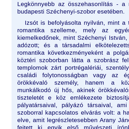
Legkönnyebb az összehasonlítás - a 
budapesti Széchenyi-szobor esetében.
Izsót is befolyásolta nyilván, mint a
romantika szelleme, mely az egyén
kiemelkedőnek, mint Széchenyi István, sz
adózott; és a társadalmi elköteleze
romantika következményeként a polgá
köztéri szoborban látta a szobrász fel
templomok zárt portrégalériái, szentél
családi folytonosságban vagy az é
örökkévaló személy, hanem a közé
munkálkodó új hős, akinek örökkévaló
tiszteletét e köz emlékezete biztosít
pályatársaival, pályázó társaival, a
szoborral kapcsolatos elvárás volt: a 
elve, amit legrészletesebben Arany Já
fejtett ki egyik első művészeti ír