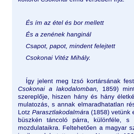
És ím az étel és bor mellett
És a zenének hanginál
Csapot, papot, mindent felejtett
Csokonai Vitéz Mihály.
Így jelent meg Izsó kortársának fe
Csokonai a lakodalomban,
1859) min
szereplője, hiszen hány és hány élet
mulatozás, s annak elmaradhatatlan rés
Lotz
Parasztlakodalmá
ra (1858) vetünk e
büszkén táncoló párra, különféle, s
mozdulataikra. Feltehetően a magyar 