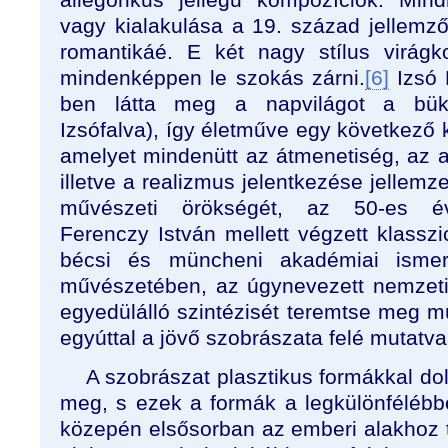
vagy kialakulása a 19. század jellemző
romantikáé. E két nagy stílus virág
mindenképpen le szokás zárni.
[6]
Izsó 
ben látta meg a napvilágot a bük
Izsófalva), így életműve egy következő 
amelyet mindenütt az átmenetiség, az a
illetve a realizmus jelentkezése jellemze
művészeti örökségét, az 50-es é
Ferenczy István mellett végzett klassz
bécsi és müncheni akadémiai ismere
művészetében, az úgynevezett nemzeti
egyedülálló szintézisét teremtse meg m
egyúttal a jövő szobrászata felé mutatva
A szobrászat plasztikus formákkal dol
meg, s ezek a formák a legkülönfélébb
közepén elsősorban az emberi alakhoz 