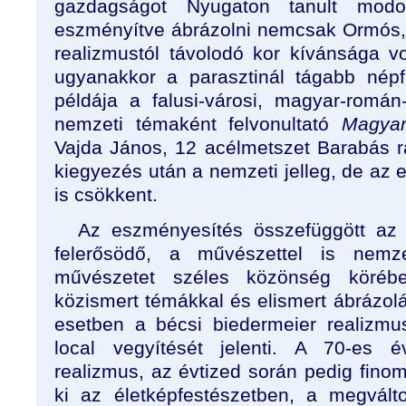
gazdagságot Nyugaton tanult modo
eszményítve ábrázolni nemcsak Ormós,
realizmustól távolodó kor kívánsága v
ugyanakkor a parasztinál tágabb nép
példája a falusi-városi, magyar-romá
nemzeti témaként felvonultató
Magya
Vajda János, 12 acélmetszet Barabás ra
kiegyezés után a nemzeti jelleg, de az
is csökkent.
Az eszményesítés összefüggött az 
felerősödő, a művészettel is nemz
művészetet széles közönség körébe
közismert témákkal és elismert ábrázolá
esetben a bécsi biedermeier realizmu
local vegyítését jelenti. A 70-es é
realizmus, az évtized során pedig fino
ki az életképfestészetben, a megválto