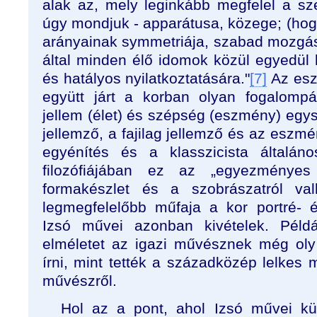
alak az, mely leginkább megfelel a s
úgy mondjuk - apparátusa, közege; (hog
arányainak symmetriája, szabad mozgá
által minden élő idomok közül egyedül
és hatályos nyilatkoztatására."
[7]
Az esz
együtt járt a korban olyan fogalomp
jellem (élet) és szépség (eszmény) egy
jellemző, a fajilag jellemző és az eszm
egyénítés és a klasszicista általáno
filozófiájában ez az „egyezményes e
formakészlet és a szobrászatról vall
legmegfelelőbb műfaja a kor portré- 
Izsó művei azonban kivételek. Péld
elméletet az igazi művésznek még oly
írni, mint tették a századközép lelkes m
művészről.
Hol az a pont, ahol Izsó művei kü