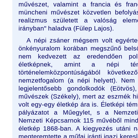
művészet, valamint a francia és fran
müncheni művészet közvetlen befolyá
realizmus született a valóság eleme
irányban" haladva (Fülep Lajos).
A népi zsáner mégsem volt egyért
önkényuralom korában megszűnő belső
nem kedvezett az eredendően polgá
életképnek, amint a népi 
történelemközpontúságából következőe
nemzetfogalom (a népi helyett). Nem 
legjelentősebb gondolkodók (Eötvös)
művészek (Székely), mert az eszmék hi
volt egy-egy életkép ára is. Életképi tém
pályázatot a Műegylet, s a Nemze
Nemzeti Képcsarnok 115 művéből mind
életkép 1868-ban. A kiegyezés utáni 
megteremtette a műfaj iránti igazi keres