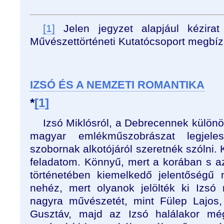
[1]
Jelen jegyzet alapjául kézira
Művészettörténeti Kutatócsoport megbíz
IZSÓ ÉS A NEMZETI ROMANTIKA
*
[1]
Izsó Miklósról, a Debrecennek külön
magyar emlékműszobrászat legjele
szobornak alkotójáról szeretnék szólni. 
feladatom. Könnyű, mert a korában s 
történetében kiemelkedő jelentőségű 
nehéz, mert olyanok jelölték ki Izsó 
nagyra művészetét, mint Fülep Lajos, 
Gusztáv, majd az Izsó halálakor m