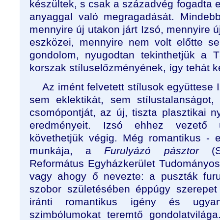
készültek, s csak a századvég fogadta e
anyaggal való megragadását. Mindebbő
mennyire új utakon járt Izsó, mennyire új
eszközei, mennyire nem volt előtte s
gondolom, nyugodtan tekinthetjük a T
korszak stíluselőzményének, így tehát 
Az imént felvetett stílusok együttese
sem eklektikát, sem stílustalanságot
csomópontját, az új, tiszta plasztikai n
eredményeit. Izsó ehhez vezető ú
követhetjük végig. Még romantikus - el
munkája, a
Furulyázó pásztor
(Sá
Református Egyházkerület Tudományos
vagy ahogy ő nevezte: a puszták furu
szobor születésében éppúgy szerepet j
iránti romantikus igény és ugy
szimbólumokat teremtő gondolatvilága