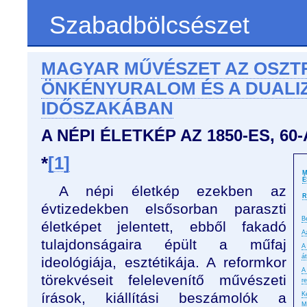
Szabadbölcsészet
MAGYAR MŰVÉSZET AZ OSZT
ÖNKÉNYURALOM ÉS A DUALI
IDŐSZAKÁBAN
A NÉPI ÉLETKÉP AZ 1850-ES, 60
*
[1]
M
É
A népi életkép ezekben az
R
évtizedekben elsősorban paraszti
B
életképet jelentett, ebből fakadó
A
tulajdonságaira épült a műfaj
A
á
ideológiája, esztétikája. A reformkor
A
törekvéseit felelevenítő művészeti
r
írások, kiállítási beszámolók a
K
M