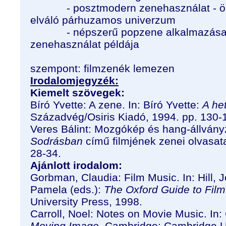
- posztmodern zenehasználat - öntu
elváló párhuzamos univerzum
- népszerű popzene alkalmazása -
zenehasználat példája
keresked
szempont: filmzenék lemezen
Irodalomjegyzék:
Kiemelt szövegek:
Bíró Yvette: A zene. In: Bíró Yvette:
A he
Századvég/Osiris Kiadó, 1994. pp. 130-
Veres Bálint: Mozgókép és hang-állványz
Sodrásban
című filmjének zenei olvasat
28-34.
Ajánlott irodalom:
Gorbman, Claudia: Film Music. In: Hill,
Pamela (eds.):
The Oxford Guide to Film
University Press, 1998.
Carroll, Noel: Notes on Movie Music. In: 
Moving Image
. Cambridge: Cambridge Un