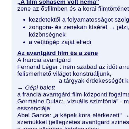
„A film sohasem volt néma"
zene az ősfilmben és a korai filmtörténe
kezdetektől a folyamatosságot szolg
zongora- és zenekari kíséret → jelzi
közönségnek
a vetítőgép zaját elfedi
Az avantgárd film és a zene
A francia avantgárd
Fernand Léger : nem szabad az időt arra
felismerhető világot konstruáljunk,
a tárgyak érdekességét kell be
→
Gépi balett
a francia avantgárd film központi fogal
Germaine Dulac: „vizuális szimfónia" - m
esszenciája
Abel Gance: „a képek kora elérkezett" →
szemükkel (jellegzetes avantgard szines
a zenei allegória kidolgozása: