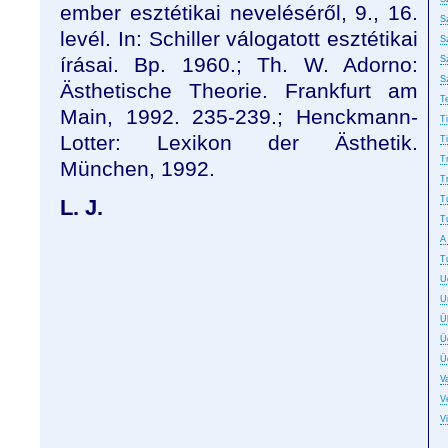
ember esztétikai neveléséről, 9., 16.
S
levél. In: Schiller válogatott esztétikai
S
írásai. Bp. 1960.; Th. W. Adorno:
S
S
Ästhetische Theorie. Frankfurt am
T
Main, 1992. 235-239.; Henckmann-
T
Lotter: Lexikon der Ästhetik.
T
T
München, 1992.
T
T
L. J.
T
A
T
U
U
Ü
Ü
Ü
Va
Ve
V