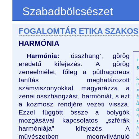
Szabadbölcsészet
FOGALOMTÁR ETIKA SZAKO
HARMÓNIA
Harmónia:
’összhang’, görög
F
eredetű kifejezés. A görög
R
zeneelmélet, főleg a püthagoreus
tanítás meghatározott
C
E
számviszonyokkal magyarázza a
A
zenei összhangzást, harmóniát, s ezt
Á
a kozmosz rendjére vezeti vissza.
Á
An
Ezzel függött össze a bolygók
A
mozgásával kapcsolatos „szférák
A
harmóniája” kifejezés. A
A
A
művészetben megnyilvánuló