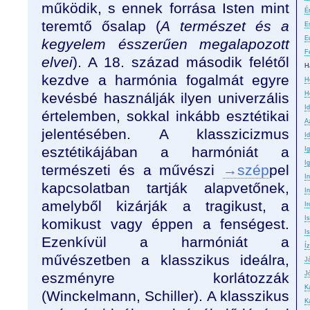
működik, s ennek forrása Isten mint
É
teremtő ősalap (
A természet és a
E
E
kegyelem ésszerűen megalapozott
F
elvei
). A 18. század második felétől
H
kezdve a harmónia fogalmát egyre
H
kevésbé használják ilyen univerzális
H
I
értelemben, sokkal inkább esztétikai
A
jelentésében. A klasszicizmus
Id
esztétikájában a harmóniát a
I
I
természeti és a művészi
→szép
pel
I
kapcsolatban tartják alapvetőnek,
In
amelyből kizárják a tragikust, a
Ir
I
komikust vagy éppen a fenségest.
Is
Ezenkívül a harmóniát a
Íz
művészetben a klasszikus ideálra,
J
eszményre korlátozzák
J
K
(Winckelmann, Schiller). A klasszikus
K