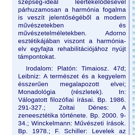
szépség-ideál leértékelődésével
Ke
párhuzamosan a harmónia fogalma
K
K
is veszít jelentőségéből a modern
K
művészetekben és
K
művészetelméletekben. Adorno
L
L
esztétikájában viszont a harmónia-
M
elv egyfajta rehabilitációjához nyújt
M
támpontokat.
N
On
Irodalom: Platón: Timaiosz. 47d;
O
Leibniz: A természet és a kegyelem
Ö
P
ésszerűen megalapozott elvei;
P
Monadológia (részletek). In:
P
Válogatott filozófiai írásai. Bp. 1986.
R
R
291-327.; Zoltai Dénes: A
R
zeneesztétika története. Bp. 2000. 9-
R
34.; Winckelmann: Művészeti írások.
R
S
Bp. 1978.; F. Schiller: Levelek az
S