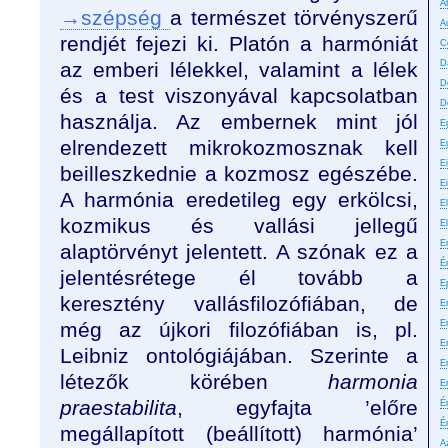
A
→szépség
a természet törvényszerű
A
rendjét fejezi ki. Platón a harmóniát
C
az emberi lélekkel, valamint a lélek
D
D
és a test viszonyával kapcsolatban
D
használja. Az embernek mint jól
E
elrendezett mikrokozmosznak kell
E
E
beilleszkednie a kozmosz egészébe.
E
A harmónia eredetileg egy erkölcsi,
El
kozmikus és vallási jellegű
E
E
alaptörvényt jelentett. A szónak ez a
É
jelentésrétege él tovább a
E
keresztény vallásfilozófiában, de
Er
még az újkori filozófiában is, pl.
E
Er
Leibniz ontológiájában. Szerinte a
E
létezők körében
harmonia
E
praestabilita
, egyfajta ’előre
É
É
megállapított (beállított) harmónia’
A