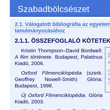
Szabadbölcsészet
2.1. Válogatott bibliográfia az egyete
tanulmányozásához
2.1.1. ÖSSZEFOGLALÓ KÖTETE
Kristin Thompson–David Bordwell:
S
A film története
. Budapest, Palatinus
F
Kiadó, 2006.
R
F
Oxford Filmenciklopédia
(szerk.
T
Geoffrey Nowell-Smith) Glória:
B
T
Budapest, 1998.
Új Oxford Filmenciklopédia
. Glória
Kiadó, 2003.