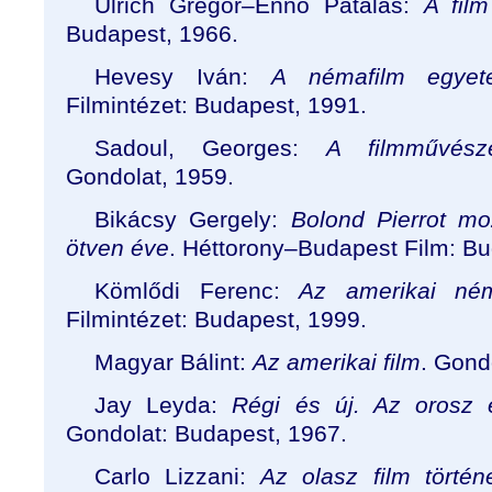
Ulrich Gregor–Enno Patalas:
A film
Budapest, 1966.
Hevesy Iván:
A némafilm egyete
Filmintézet: Budapest, 1991.
Sadoul, Georges:
A filmművésze
Gondolat, 1959.
Bikácsy Gergely:
Bolond Pierrot mo
ötven éve
. Héttorony–Budapest Film: Bu
Kömlődi Ferenc:
Az amerikai ném
Filmintézet: Budapest, 1999.
Magyar Bálint:
Az amerikai film
. Gond
Jay Leyda:
Régi és új. Az orosz é
Gondolat: Budapest, 1967.
Carlo Lizzani:
Az olasz film törté