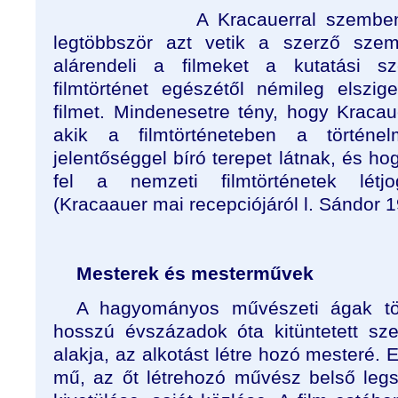
A Kracauerral szemben
legtöbbször azt vetik a szerző szem
alárendeli a filmeket a kutatási 
filmtörténet egészétől némileg elszig
filmet. Mindenesetre tény, hogy Kracau
akik a filmtörténeteben a történe
jelentőséggel bíró terepet látnak, és ho
fel a nemzeti filmtörténetek létjo
(Kracaauer mai recepciójáról l. Sándor 
Mesterek és mesterművek
A hagyományos művészeti ágak tör
hosszú évszázadok óta kitüntetett sz
alakja, az alkotást létre hozó mesteré.
mű, az őt létrehozó művész belső leg