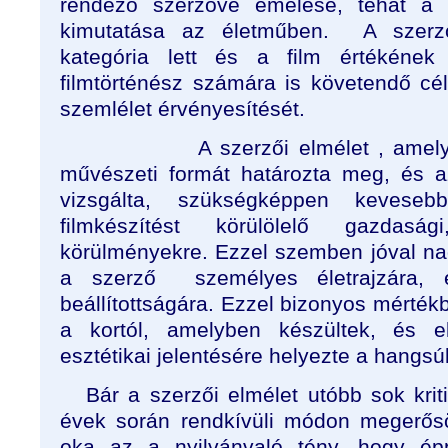
rendező szerzővé emelése, tehát a 
kimutatása az életműben.
A szerz
kategória lett és a film értékének
filmtörténész számára is követendő célk
szemlélet érvényesítését.
A szerzői elmélet , amel
művészeti formát határozta meg, és az
vizsgálta, szükségképpen kevesebb
filmkészítést körülölelő gazdasági
körülményekre. Ezzel szemben jóval na
a szerző
személyes életrajzára, é
beállítottságára. Ezzel bizonyos mértékb
a kortól, amelyben készültek, és el
esztétikai jelentésére helyezte a hangsúl
Bár a szerzői elmélet utóbb sok krit
évek során rendkívüli módon megerősö
oka az a nyilvánvaló tény, hogy é