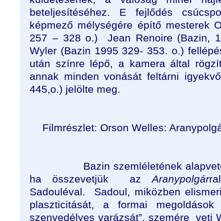
beteljesítéséhez. E fejlődés csúcsp
képmező mélységére építő mesterek O
257 – 328 o.)
Jean Renoire (Bazin, 
Wyler (Bazin 1995 329- 353. o.) fellép
után színre lépő, a kamera által rögz
annak minden vonását feltárni igyekv
445,o.) jelölte meg.
Filmrészlet: Orson Welles: Aranypolg
Bazin szemléletének alapvet
ha összevetjük
az
Aranypolgár
ra
Sadouléval.
Sadoul, miközben elismeri
plaszticitását, a formai megoldások
szenvedélyes varázsát”, szemére
veti