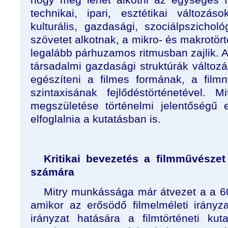
technikai, ipari, esztétikai változ
kulturális, gazdasági, szociálpszichol
szövetet alkotnak, a mikro- és makrotör
legalább párhuzamos ritmusban zajlik. 
társadalmi gazdasági struktúrák változás
egészíteni a filmes formának, a film
szintaxisának fejlődéstörténetével. 
megszületése történelmi jelentőségű e
elfoglalnia a kutatásban is.
Kritikai bevezetés a filmművészet
számára
Mitry munkássága már átvezet a a 6
amikor az erősödő filmelméleti irányza
irányzat hatására a filmtörténeti kut