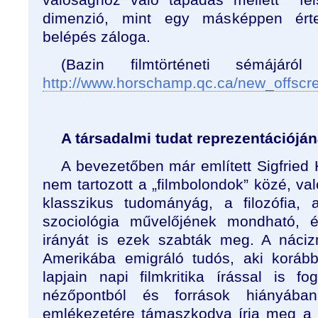
dimenzió, mint egy másképpen érte
belépés záloga.
(Bazin filmtörténeti sémájáró
http://www.horschamp.qc.ca/new_offscre
A társadalmi tudat reprezentációjá
A bevezetőben már említett Sigfried 
nem tartozott a „filmbolondok” közé, va
klasszikus tudományág, a filozófia,
szociológia művelőjének mondható, é
irányát is ezek szabták meg. A náci
Amerikába emigráló tudós, aki korá
lapjain napi filmkritika írással is fo
nézőpontból és források hiányába
emlékezetére támaszkodva írja meg a n