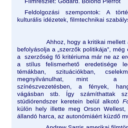
Filmrészlet: Godard. Bolond Pierrot
Feldolgozási szempontok: A történ
kulturális idézetek, filmtechnikai szabá
Ahhoz, hogy a kritikai mellett
befolyásolja a „szerzők politikája”, még 
a
szerzőség fő kritériuma már ne az e
a stílus felismerhető eredetisége l
témákban, szituációkban, cselek
megnyilvánulhat, mint
a k
színészvezetésben, a fények, han
vágásban stb. Így számíthattak sz
stúdiórendszer keretein belül alkotó
F
külön hely illette meg Orson Wellest,
állandó harca, az autonómiáért küzdő m
Andrew Sarris amerikai filmtö