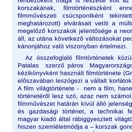
rendezőként maga is részese volt az
korszakának, filmtörténészként en
filmművészeti csúcspontként tekinte
meghatározott) elvárásait vetíti a múl
megelőző korszakok jelentősége a neo
áll, az utána következő változásokat pe
kánonjához való viszonyban értelmezi.
Az összefoglaló filmtörténetek köz
Patalas
szerző páros
Magyarországo
kézikönyvként használt filmtörténete (G
előszavában leszögezi a vállalt korlátok
A film világtörténete -
nem a film, han
történetéről lesz szó, azaz nem számol,
filmművészet határán kívül álló jelenség
és gazdasági történet, a technikai f
magyar kiadó által rábiggyesztett világtö
hiszen szemléletmódja a – korszak go