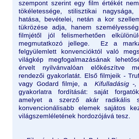
szempont szerint egy film értékét nem
tökéletessége, stilisztikai nagysága
hatása, bevételei, netán a kor szell
tükrözése adja, hanem személyessé
filmjétől jól felismerhetően elkülön
megmutatkozó jellege.
Ez a marká
felgyülemlett konvencióktól való me
világkép megfogalmazásának lehetősé
érvelt nyilvánvalóan előkészítve m
rendezői gyakorlatát. Első filmjeik - Tru
vagy Godard filmje, a
Kifulladásig -,
gyakorlatra fordítását: saját forgató
amelyet a szerző akár radikális sti
konvencionálisabb elemek sajátos ke
világszemléletének hordozójává tesz.