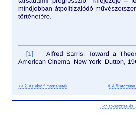
társadalmi progresszió
kifejezője – 
mindjobban átpolitizálódó művészetszemlé
történetére.
[1]
Alfred Sarris: Toward a Theor
American Cinema
New York, Dutton, 19
<< 2. Az első filmtörténetek
4. A filmtörtén
Honlapkészítés és 