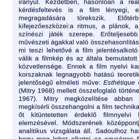
irányul. Kezdetben, hasonlóan a rea
kérdésfeltevés is a film lényegi, 
megragadására törekszik. Előt
kifejezőeszközei:a ritmus, a plánok, a
színészi játék szerepe. Erőteljes
művészeti ágakkal való összehasonlítás
mi teszi lehetővé a film jelentésalkot
válik a filmkép és az általa bemutatott
közvetlensége. Ennek a film nyelvi kar
korszaknak legnagyobb hatású teoreti
jelentőségű elméleti műve:
Esthétique
(Mitry 1968) mellett összefoglaló történe
1967). Mitry megközelítése abban t
megkísérli összehangolni a film technika
őt kitüntetetten érdeklő filmnyelvi
elemzésével. Módszerének középpont
analitikus vizsgálata áll. Sadoulhoz ha
hogy meg lehet alkotni az egységes f