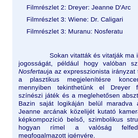
Filmrészlet 2: Dreyer: Jeanne D'Arc
Filmrészlet 3: Wiene: Dr. Caligari
Filmrészlet 3: Muranu: Nosferatu
Sokan vitatták és vitatják ma
jogosságát, például hogy valóban sze
Nosfertau
ja az expresszionista irányzat
a plasztikus megjelenítésre konce
mennyiben tekinthetünk el Dreyer f
színészi játék és a meglehetősen absztr
Bazin saját logikáján belül maradva
Jeanne arcának közelijét kutató kame
képkompozíció belső, szimbolikus struk
hogyan rímel a valóság felfed
megfogalmazott igényére.