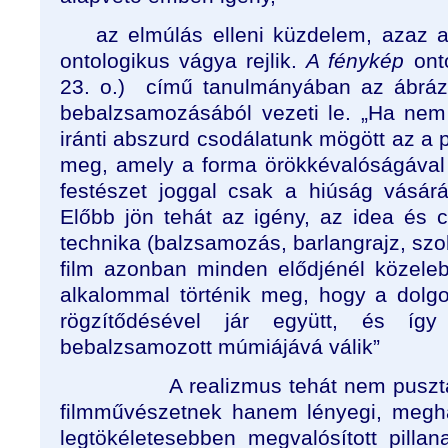
az elmúlás elleni küzdelem, azaz a
ontologikus vágya rejlik.
A fénykép
ont
23. o.)
című tanulmányában az ábráz
bebalzsamozásából vezeti le. „Ha nem
iránti abszurd csodálatunk mögött az a p
meg, amely a forma örökkévalóságával a
festészet joggal csak a hiúság vásárán
Előbb jön tehát az igény, az idea és 
technika (balzsamozás, barlangrajz, szobo
film azonban minden elődjénél közeleb
alkalommal történik meg, hogy a dolg
rögzítődésével jár együtt, és íg
bebalzsamozott múmiájává válik”
A realizmus tehát nem puszt
filmművészetnek hanem lényegi, megha
legtökéletesebben megvalósított pilla