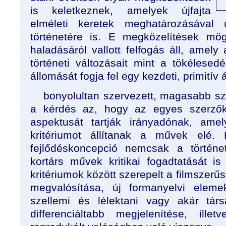
is keletkeznek, amelyek újfajta
elméleti keretek meghatározásával
történetére is. E megközelítések mö
haladásáról vallott felfogás áll, amel
történeti változásait mint a tökélesed
állomását fogja fel egy kezdeti, primitív 
bonyolultan szervezett, magasabb szi
a kérdés az, hogy az egyes szerző
aspektusát tartják irányadónak, ame
kritériumot állítanak a művek elé
fejlődéskoncepció nemcsak a történe
kortárs művek kritikai fogadtatását is
kritériumok között szerepelt a filmszer
megvalósítása, új formanyelvi eleme
szellemi és lélektani vagy akár társ
differenciáltabb megjelenítése, ill