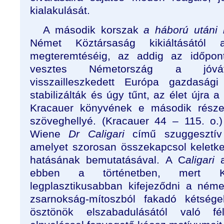
kialakulását.
A második korszak
a háború utáni 
Német Köztársaság kikiáltásától 
megteremtéséig, az addig az időpon
vesztes Németország a jóvátét
visszailleszkedett Európa gazdaság
stabilizálták és úgy tűnt, az élet újra 
Kracauer könyvének e második része 
szöveghellyé. (Kracauer 44 – 115. o.)
Wiene
Dr Caligari
című szuggesztív
amelyet szorosan összekapcsol keletk
hatásának bemutatásával. A C
aligari
ebben a történetben, mert K
legplasztikusabban kifejeződni a német
zsarnokság-mítoszból fakadó kétség
ösztönök elszabadulásától való fé