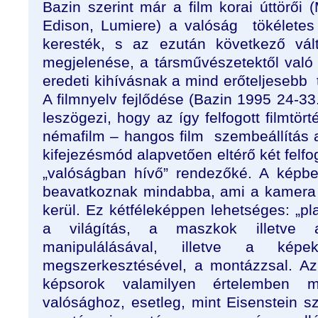
Bazin szerint már a film korai úttörői 
Edison, Lumiere) a valóság
tökéletes
keresték, s az ezután következő vál
megjelenése, a társművészetektől való
eredeti kihívásnak a mind erőteljesebb
A filmnyelv fejlődése (Bazin 1995 24-33.
leszögezi, hogy az így felfogott filmtö
némafilm – hangos film
szembeállítás 
kifejezésmód alapvetően eltérő két felfo
„valóságban hívő” rendezőké. A képbe
beavatkoznak mindabba, ami a kamera el
kerül. Ez kétféleképpen lehetséges: „pla
a világítás, a maszkok illetve 
manipulálásával, illetve a kép
megszerkesztésével, a montázzsal. Az
képsorok valamilyen értelemben m
valósághoz, esetleg, mint Eisenstein sz