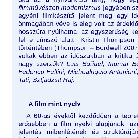
filmművészeti modernizmus
jegyében s
egyéni filmkészítő jelent meg egy i
önmagában véve is elég volt az érdeklő
hosszúra nyúlhatna. az egyszerűség ked
fel e címszó alatt
Kristin Thompson 
történtében (Thompson – Bordwell 2007 
voltak ebben az időszakban a kritika á
nagy szerzők?
Luis Buñuel, Ingmar B
Federico Fellini, Michealngelo Antonion
Tati, Sztjadzsit Raj.
A film mint nyelv
A 60-as évektől kezdődően a teore
erősebben a film nyelvi alapjának, aza
jelentés mibenlétének és struktúráj