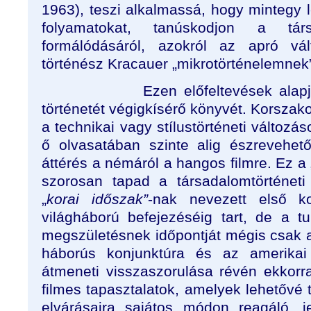
1963), teszi alkalmassá, hogy mintegy 
folyamatokat, tanúskodjon a társ
formálódásáról, azokról az apró vál
történész Kracauer „mikrotörténelemnek”
Ezen előfeltevések alap
történetét végigkísérő könyvét. Korsza
a technikai vagy stílustörténeti változá
ő olvasatában szinte alig észrevehető
áttérés a némáról a hangos filmre. Ez a „
szorosan tapad a társadalomtörténeti
„
korai időszak”
-nak nevezett első k
világháború befejezéséig tart, de a t
megszületésnek időpontját mégis csak a
háborús konjunktúra és az amerikai 
átmeneti visszaszorulása révén ekkor
filmes tapasztalatok, amelyek lehetővé
elvárásaira sajátos módon reagáló, j