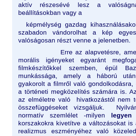
aktív részesévé lesz a valóság
beállításokban vagy a
képmélység gazdag kihasználásakor
szabadon vándorolhat a kép egyes
valóságosan részt venne a jelenetben.
Erre az alapvetésre, amel
morális igényeket egyaránt megfo
filmkészítőkkel szemben, épül Baz
munkássága, amely a háború után 
gyakorolt a filmről való gondolkodásra
a történeti megközelítés számára is. Az
az elméletre való
hivatkozástól nem te
összefüggéseket vizsgáljuk.
Nyilv
normatív szemlélet -milyen
legyen
a
korszakokra kivetítve a változásokat is
realizmus eszményéhez való közeledé