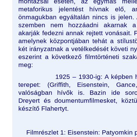
montázsai esetén, az egymás mellé
metaforikus jelentést hívnak elő,
önmagukban egyáltalán nincs is jelen.
szemben nem hozzáadni akarnak a 
akarják fedezni annak rejtett vonásait. 
amelynek központjában tehát a stílustö
két irányzatnak a vetélkedését követi 
eszerint a következő filmtörténeti sza
meg:
1925 – 1930-ig: A képben h
terepet: (Griffith, Eisenstein, Gan
valóságban hívők is. Bazin ide soro
Dreyert és doumentumfilmesket, köz
készítő Flahertyt.
Filmrészlet 1: Eisenstein: Patyomkin