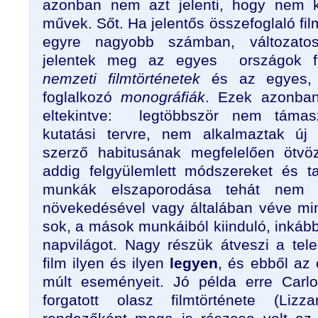
azonban nem azt jelenti, hogy nem k
művek. Sőt. Ha jelentős összefoglaló fil
egyre nagyobb számban, változato
jelentek meg az egyes
országok f
nemzeti filmtörténetek
és az egyes, 
foglalkozó
monográfiák
. Ezek azonban
eltekintve:
legtöbbször nem támaszk
kutatási tervre, nem alkalmaztak ú
szerző habitusának megfelelően ötvöz
addig felgyülemlett módszereket és tap
munkák elszaporodása tehát nem j
növekedésével vagy általában véve minő
sok, a mások munkáiból kiinduló, inkább 
napvilágot. Nagy részük átveszi a tele
film ilyen és ilyen
legyen
, és ebből az 
múlt eseményeit. Jó példa erre Carlo
forgatott olasz filmtörténete (Lizz