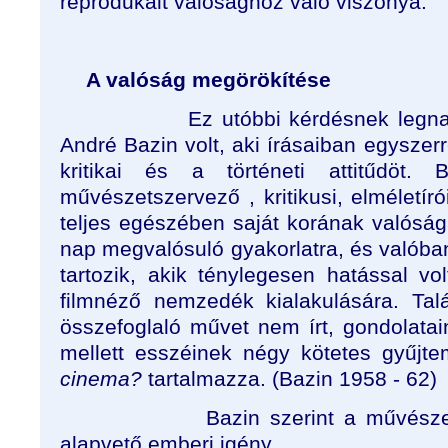
reprodukált valósághoz való viszonya.
A valóság megörökítése
Ez utóbbi kérdésnek legn
André Bazin volt, aki írásaiban egyszerr
kritikai és a történeti attitűdöt. B
művészetszervező , kritikusi, elméletíró
teljes egészében saját korának valósága
nap megvalósuló gyakorlatra, és valóba
tartozik, akik ténylegesen hatással vo
filmnéző nemzedék kialakulására. Tal
összefoglaló művet nem írt, gondolata
mellett esszéinek négy kötetes gyűj
cinema?
tartalmazza. (Bazin 1958 - 62)
Bazin szerint a művésze
alapvető emberi igény,