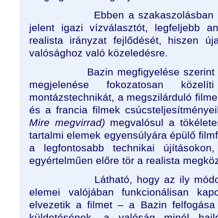
Ebben a szakaszolásban
jelent igazi vízválasztót, legfeljebb 
realista irányzat fejlődését, hiszen ú
valósághoz való közeledésre.
Bazin megfigyelése szerint
megjelenése fokozatosan közel
montázstechnikát, a megszilárduló film
és a francia filmek csúcsteljesítménye
Mire megvirrad)
megvalósul a tökélete
tartalmi elemek egyensúlyára épülő film
a legfontosabb technikai újításokon
egyértelműen előre tör a realista megköz
Látható, hogy az ily módo
elemei valójában funkcionálisan ka
elvezetik a filmet – a Bazin felfogása
küldetésének, a valóság minél hajl