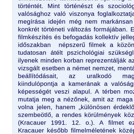
történtét. Mint történészt és szociol
valósághoz való viszonya foglalkoztat
megírása idején még nem markánsan 
konkrét történeti változás formájában. E
filmkészítés és befogadás kollektív jell
időszakban
népszerű filmek a közö
tudatosan átélt pszichológiai szükségle
ilyenek minden korban reprezentálják az
vizsgált esetben a német nemzet, mentáli
beállítódásait, az uralkodó maga
kiindulópontja a kamerának a valóság
képességét veszi alapul. A térben m
mutatja meg a nézőnek, amit az maga 
volna jelen, hanem „különösen érdek
szembeötlő, a rendes körülmények közöt
(Kracauer 1991. 12. o.). A filmet 
Kracauer később filmelméletének közé