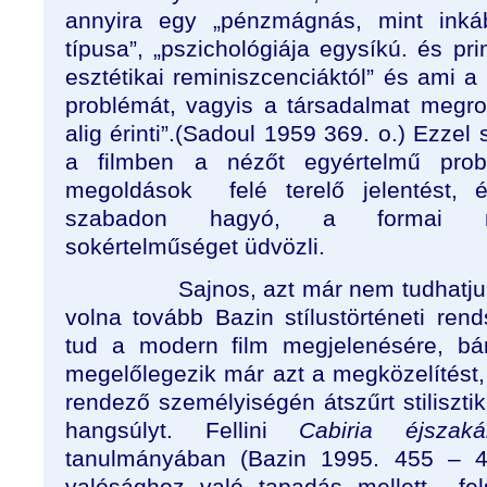
annyira egy „pénzmágnás, mint ink
típusa”, „pszichológiája egysíkú. és pri
esztétikai reminiszcenciáktól” és ami a
problémát, vagyis a társadalmat megron
alig érinti”.(Sadoul 1959 369. o.) Ezz
a filmben a nézőt egyértelmű pro
megoldások
felé terelő jelentést
szabadon hagyó, a formai me
sokértelműséget üdvözli.
Sajnos, azt már nem tudhatju
volna tovább Bazin stílustörténeti rend
tud a modern film megjelenésére, bá
megelőlegezik már azt a megközelítést,
rendező személyiségén átszűrt stilisztik
hangsúlyt. Fellini
Cabiria éjsza
tanulmányában (Bazin 1995. 455 – 4
valósághoz való tapadás mellett
fe