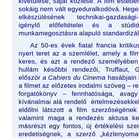
kivetülése, saját közlése. A film esté
sokáig nem vált egyeduralkodóvá. Hegemó
elkészülésének technikai-gazdaság
igénylő előfeltételei és a stúdi
munkamegosztásra alapuló standardizált
Az 50-es évek fiatal francia kritik
nyert teret az a szemlélet, amely a fil
keres, és azt a rendező személyében 
hullám későbbi rendezői, Truffaut, 
először
a Cahiers du Cinema
hasábjain
a filmet az előzetes irodalmi szöveg – r
forgatókönyv – fennhatósága, avag
kívánalmai alá rendelő
értelmezésekke
eldőlni látszott a film szerzőségéne
valamint maga a rendezés aktusa ker
másrészt egy fontos, új értékelési sze
eredetiségnek, a szerző „kézlenyoma