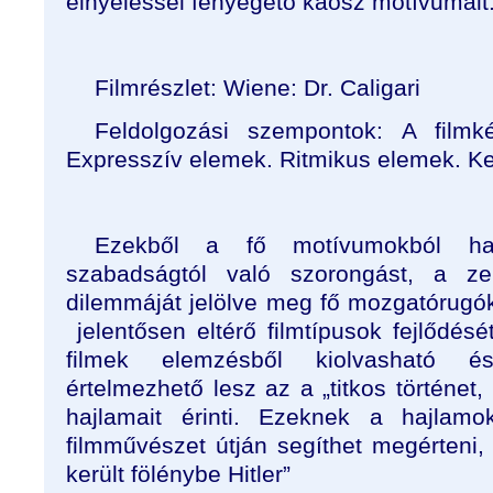
elnyeléssel fenyegető káosz motívumait
Filmrészlet: Wiene: Dr. Caligari
Feldolgozási szempontok: A filmké
Expresszív elemek. Ritmikus elemek. Ker
Ezekből a fő motívumokból ha
szabadságtól való szorongást, a z
dilemmáját jelölve meg fő mozgatórugó
jelentősen eltérő filmtípusok fejlődés
filmek elemzésből kiolvasható és 
értelmezhető lesz az a „titkos történe
hajlamait érinti. Ezeknek a hajlam
filmművészet útján segíthet megérteni,
került fölénybe Hitler”