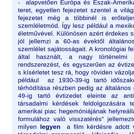
-
alapvetően Európa és Észak-Amerik
teret, egyetlen fejezetet szentel a vilá
fejezetet még a többinél is erőtelj
szemléletmód. Így lesz például a mexik
életművével. Különösen azért érdekes s
jól jellemzi a 60-as évektől általános
szemlélet sajátosságait. A kronológiai f
által használt, a nagy történelmi 
rendszerezést, és egyszerűen az évtize
s kísérletet tesz rá, hogy röviden vázolj
például
az 1930-39-ig tartó idősza
térhódítása részben pedig az általános
49-ig tartó évtizedet eleinte az ant
társadalmi kérdések feldolgozására t
amerikai piac hegemóniájának helyreáll
formulához való visszatérés” jellemez
milyen
legyen
a film kérdésre adott 