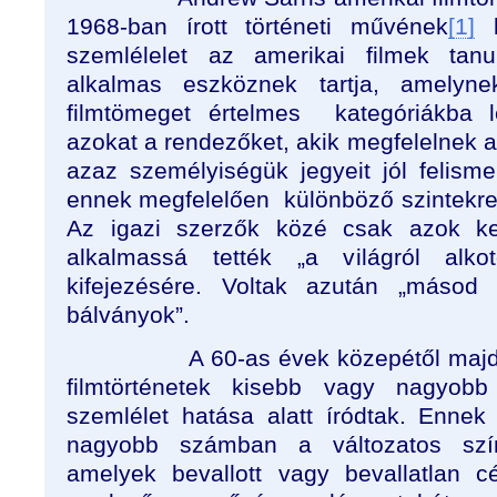
1968-ban írott történeti művének
[1]
b
szemlélelet az amerikai filmek tan
alkalmas eszköznek tartja, amelyne
filmtömeget értelmes
kategóriákba 
azokat a rendezőket, akik megfelelnek a
azaz személyiségük jegyeit jól felisme
ennek megfelelően
különböző szintekre
Az igazi szerzők közé csak azok kerü
alkalmassá tették „a világról alkot
kifejezésére. Voltak azután „másod v
bálványok”.
A 60-as évek közepétől majd
filmtörténetek kisebb vagy nagyobb
szemlélet hatása alatt íródtak. Enne
nagyobb számban a változatos szín
amelyek bevallott vagy bevallatlan c