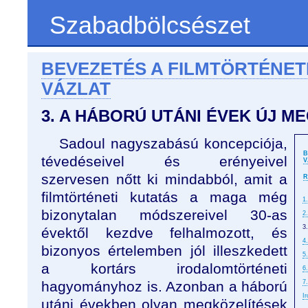
Szabadbölcsészet
BEVEZETÉS A FILMTÖRTÉNET
VÁZLAT
3. A HÁBORÚ UTÁNI ÉVEK ÚJ M
Sadoul nagyszabású koncepciója,
B
tévedéseivel és erényeivel
V
szervesen nőtt ki mindabból, amit a
R
filmtörténeti kutatás a maga még
1
bizonytalan módszereivel 30-as
2
3
évektől kezdve felhalmozott, és
4
bizonyos értelemben jól illeszkedett
5.
a kortárs irodalomtörténeti
6
hagyományhoz is. Azonban a háború
7
I
utáni években olyan megközelítések