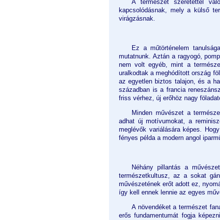
A természet szeretettel va
kapcsolódásnak, mely a külső te
virágzásnak.
Ez a műtörténelem tanulságai
mutatnunk. Aztán a ragyogó, pomp
nem volt egyéb, mint a természet
uralkodtak a meghódított ország fö
az egyetlen biztos talajon, és a 
században is a francia reneszánsz
friss vérhez, új erőhöz nagy föladat
Minden művészet a természet
adhat új motívumokat, a reminisz
meglévők variálására képes. Hogy 
fényes példa a modern angol iparmű
Néhány pillantás a művészet
természetkultusz, az a sokat gá
művészetének erőt adott ez, nyomáb
így kell ennek lennie az egyes műv
A növendéket a természet fana
erős fundamentumát fogja képezni