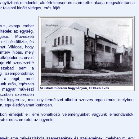
s győztünk mindenkit, aki értelmesen és szeretettel akarja megvalósítani a
lajból kinőtt virágos, erős fáját.
mus, avagy ember
ltétele: az egység,
ése. Művészeti
ezt nélkülözte, és
nyt. Világos, hogy
rmterv hibás, mely
etképtelen szerveit
ja élő szervezetté
m szabad sem a
gi szempontoknak
l a régit, mert
junk erős, egészen
Az iskolaműterem Nagybányán, 1910-es évek
a magyar művészi
szében szervesen
ész legyen ez, mint egy természet alkotta szerves organizmus, melyben,
n, egy életfolyamat keringjen.
kon érhetjük el, erre vonatkozó véleményünket vagyunk elmondandók,
ratot és szeretetet az ügynek.
tervét ama művésziskola szervezetének és szellemének, melyben mi egy