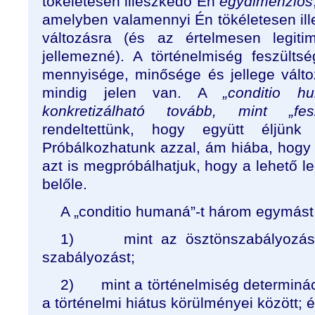
tökéletesen illeszkedő Én
egydimenziós
amelyben valamennyi Én tökéletesen ill
változásra (és az értelmesen legiti
jellemezné). A történelmiség feszültség
mennyisége, minősége és jellege vált
mindig jelen van. A
„conditio 
konkretizálható tovább, mint „fes
rendeltettünk, hogy együtt éljünk
Próbálkozhatunk azzal, ám hiába, hogy
azt is megpróbálhatjuk, hogy a lehető 
belőle.
A „conditio humaná”-t három egymást 
1)
mint az ösztönszabályozás
szabályozást;
2)
mint a történelmiség determinác
a történelmi hiátus körülményei között; 