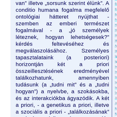
van” illetve „sorsunk szerint élünk”. A
É
conditio humana fogalma megfelelő
E
E
ontológiai hátteret nyújthat -
F
szemben az emberi természet
H
fogalmával - a „jó személyek
H
léteznek, hogyan lehetségesek?”
H
I
kérdés feltevéséhez és
A
megválaszolásához. Személyes
Id
tapasztalataink (a posteriori)
I
I
horizontján két a priori
I
összeillesztésének eredményével
In
találkozhatunk, amennyiben
Ir
I
tudásunk (a „tudni mit” és a „tudni
Is
hogyan”) a nyelvbe, a szokásokba,
Íz
és az interakciókba ágyazódik. A két
J
a priori, - a genetikus a priori, illetve
J
K
a szociális a priori - „találkozásának”
K