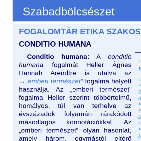
Szabadbölcsészet
FOGALOMTÁR ETIKA SZAKO
CONDITIO HUMANA
Conditio humana:
A
conditio
F
humana
fogalmát Heller Ágnes
R
Hannah Arendtre is utalva az
→„emberi természet”
fogalma helyett
C
E
használja. Az „emberi természet”
A
fogalma Heller szerint többértelmű,
Á
homályos, túl van terhelve az
Á
An
évszázadok folyamán rárakódott
A
másodlagos konnotációkkal. Az
A
„emberi természet” olyan hasonlat,
A
A
amely három, egymástól eltérő