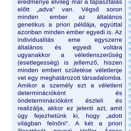
eredménye elvileg már a tapasztalás
Ke
előtt „adva” van. Végső soron
K
K
minden ember az általános
K
genetikus a priori példája, egyúttal
K
azonban minden ember egyedi is. Az
L
L
individualitás eme egyszerre
M
általános és egyedi voltára
M
ugyanakkor a véletlenszerűség
N
(esetlegesség) is jellemző, hiszen
On
O
minden embert születése véletlenje
Ö
vet egy meghatározott társadalomba.
P
Amikor a személy ezt a véletlent
P
P
determinációként és
R
öndeterminációként észleli és
R
realizálja, akkor ez jelenti azt, amit
R
R
úgy fejezhetünk ki, hogy „adott
R
világban felnőni”. A két a priori
S
illesztését nevezi Heller Ágnes
S