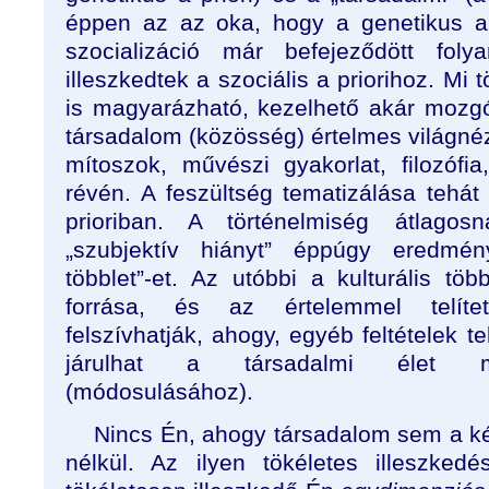
éppen az az oka, hogy a genetikus a 
szocializáció már befejeződött foly
illeszkedtek a szociális a priorihoz. Mi
is magyarázható, kezelhető akár mozgó
társadalom (közösség) értelmes világnéze
mítoszok, művészi gyakorlat, filozóf
révén. A feszültség tematizálása tehát 
prioriban. A történelmiség átlagos
„szubjektív hiányt” éppúgy eredmény
többlet”-et. Az utóbbi a kulturális tö
forrása, és az értelemmel telíte
felszívhatják, ahogy, egyéb feltételek t
járulhat a társadalmi élet mi
(módosulásához).
Nincs Én, ahogy társadalom sem a két 
nélkül. Az ilyen tökéletes illeszked