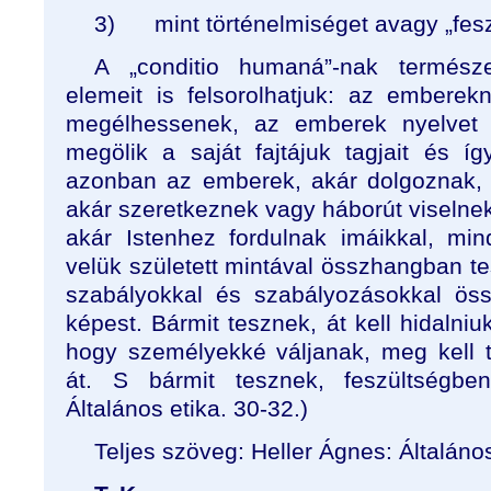
3)
mint történelmiséget avagy „fes
A „conditio humaná”-nak termész
elemeit is felsorolhatjuk: az emberek
megélhessenek, az emberek nyelvet
megölik a saját fajtájuk tagjait és í
azonban az emberek, akár dolgoznak, 
akár szeretkeznek vagy háborút viselnek
akár Istenhez fordulnak imáikkal, mi
velük született mintával összhangban t
szabályokkal és szabályozásokkal ös
képest. Bármit tesznek, át kell hidalni
hogy személyekké váljanak, meg kell t
át. S bármit tesznek, feszültségben
Általános etika. 30-32.)
Teljes szöveg: Heller Ágnes: Általános