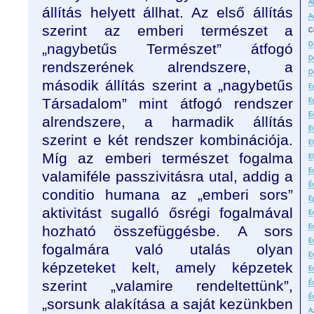
A
állítás helyett állhat. Az első állítás
A
szerint az emberi természet a
C
„nagybetűs Természet” átfogó
D
D
rendszerének alrendszere, a
D
második állítás szerint a „nagybetűs
E
Társadalom” mint átfogó rendszer
E
E
alrendszere, a harmadik állítás
E
szerint e két rendszer kombinációja.
El
Míg az emberi természet fogalma
E
E
valamiféle passzivitásra utal, addig a
É
conditio humana az „emberi sors”
E
aktivitást sugalló ősrégi fogalmával
Er
hozható összefüggésbe. A sors
E
Er
fogalmára való utalás olyan
E
képzeteket kelt, amely képzetek
E
szerint „valamire rendeltettünk”,
É
É
„sorsunk alakítása a saját kezünkben
A