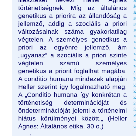
történetiségnek. Míg az általános
S
S
genetikus a priorira az állandóság a
S
jellemző, addig a szociális a priori
S
változásainak száma gyakorlatilag
T
T
végtelen. A személyes genetikus a
T
priori az egyénre jellemző, ám
T
„ugyanaz” a szociális a priori szinte
T
T
végtelen számú személyes
T
genetikus a priorit foglalhat magába.
A
A conditio humana mindezek alapján
T
Heller szerint így fogalmazható meg:
U
U
A „Conditio humana így konkrétan a
Ü
történetiség determinációját és
Ü
öndeterminációját jelenti a történelmi
Ü
Va
hiátus körülményei között.„ (Heller
Ve
Ágnes: Általános etika. 30 o.)
V