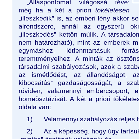
„Álláspontomat világossá téve:
még ha a két a priori
tökéletesen
„illeszkedik” is, az emberi lény akkor 
alrendszere, annál az egyszerű o
„illeszkedés” kettőn múlik. A társadal
nem határozható), mint az emberek mi
egymáshoz, létfenntartásuk forr
teremtményeihez. A minták az ösztön
társadalmi szabályozások, azok a sza
az ismétlődést, az állandóságot, a
kibocsátás” gazdaságosságát, a szab
röviden, valamennyi embercsoport, e
homeösztázisát. A két a priori tökélet
oldala van:
1)
Valamennyi szabályozás teljes b
2)
Az a képesség, hogy úgy tartsu