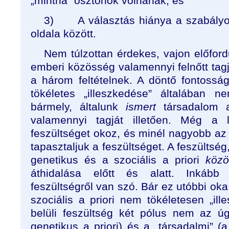
„mintha” ösztönök volnának; és
3)
A választás hiánya a szabály
oldala között.
Nem túlzottan érdekes, vajon előfordu
emberi közösség valamennyi felnőtt tagj
a három feltételnek. A döntő fontosság
tökéletes „illeszkedése” általában n
bármely, általunk
ismert
társadalom a
valamennyi tagját illetően. Még a l
feszültséget okoz, és minél nagyobb az
tapasztaljuk a feszültséget. A feszültsé
genetikus és a szociális a priori
közö
áthidalása előtt és alatt. Inká
feszültségről van szó. Bár ez utóbbi oka
szociális a priori nem tökéletesen „ille
belüli feszültség két pólus nem az úg
genetikus a priori) és a „társadalmi” (a