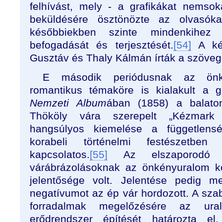
felhívást, mely - a grafikákat nemsok
beküldésére ösztönözte az olvasóka
későbbiekben szinte mindenkihez e
befogadását és terjesztését.
[54]
A ké
Gusztáv és Thaly Kálmán írták a szöveg
E második periódusnak az önk
romantikus témaköre is kialakult a g
Nemzeti Album
ában (1858) a balato
Thököly vára szerepelt „Kézmark 
hangsúlyos kiemelése a függetlens
korabeli történelmi festészetben 
kapcsolatos.
[55]
Az elszaporodó vá
várábrázolásoknak az önkényuralom k
jelentősége volt. Jelentése pedig me
negatívumot az ép vár hordozott. A sza
forradalmak megelőzésére az ur
erődrendszer építését határozta e