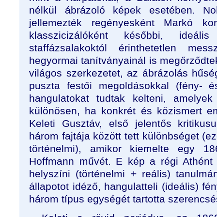
nélkül ábrázoló képek esetében. N
jellemezték regényesként Markó kora
klasszicizálóként későbbi, ideál
staffázsalakoktól érinthetetlen mes
hegyormai tanítványainál is megőrződte
világos szerkezetet, az ábrázolás hűség
puszta festői megoldásokkal (fény- é
hangulatokat tudtak kelteni, amelyek
különösen, ha konkrét és közismert e
Keleti Gusztáv, első jelentős kritikus
három fajtája között tett különbséget (ez
történelmi), amikor kiemelte egy 186
Hoffmann művét. E kép a régi Athént 
helyszíni (történelmi + reális) tanulm
állapotot idéző, hangulatteli (ideális) f
három típus egységét tartotta szerencs