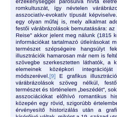
érzékenységgel párosulva hívta élet
romkultuszát, így névtelen várábrázo
asszociatív-evokatív típusát képviselve
egy olyan műfaj is, mely alkalmat ado
festői várábrázolások bemutatására: az 
Reise" akkor jelent meg nálunk (1815 kö
információkat tartalmazó útleírásokat más
természet szépségeire hangsúlyt fekt
illusztrációk hamarosan már nem is felt
szövegbe szerkesztetten láthatók, a k
elemeinek középkori integrációját
módszerével.
[9]
E grafikus illusztráci
várábrázolások szöveg nélkül, fes
természet és történelem „beszédét", soká
asszociációkat előhívó romantikus hi
közepén egy rövid, szigorúbb értelemben
érvényesítő historizálás után a gra
kísérőivé váltak, miként a 19. század u