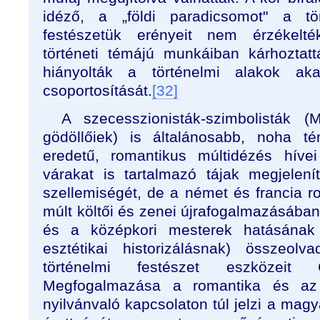
idéző, a „földi paradicsomot" a tör
festészetük erényeit nem érzékelté
történeti témájú munkáiban kárhoztatt
hiányolták a történelmi alakok ak
csoportosítását.
[32]
A szecesszionisták-szimbolisták (
gödöllőiek) is általánosabb, noha t
eredetű, romantikus múltidézés hívei
várakat is tartalmazó tájak megjelení
szellemiségét, de a német és francia r
múlt költői és zenei újrafogalmazásában
és a középkori mesterek hatásának
esztétikai historizálásnak) összeol
történelmi festészet eszközeit G
Megfogalmazása a romantika és az 
nyilvánvaló kapcsolaton túl jelzi a ma