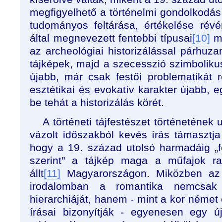
megfigyelhető a történelmi gondolkod
tudományos feltárása, értékelése révé
által megnevezett fentebbi típusai
[10]
me
az archeológiai historizálással párhuz
tájképek, majd a szecesszió szimboliku
újabb, már csak festői problematikát r
esztétikai és evokatív karakter újabb, 
be tehát a historizálás körét.
A történeti tájfestészet történetének 
vázolt időszakból kevés írás támasztja
hogy a 19. század utolsó harmadáig „f
szerint" a tájkép maga a műfajok ra
állt
[11]
Magyarországon. Miközben az 
irodalomban a romantika nemcsak 
hierarchiáját, hanem - mint a kor német 
írásai bizonyítják - egyenesen egy ú