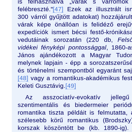
is felhasználva „várak s várromok
felébreszté."
[47]
Ezek az illusztrált i
300 várról gyűjtött adatokat) hozzájár
várak képe önállóan is felidéző erejűv
expedíciók ismert bécsi festő-króniká
vedutáinak sorozatán (220 db,
Fels
vidékei
fényképi pontossággal
, 1860-a
János ajándékozott a Magyar Tudo
melynek lapjain - épp a sorozatszerűsé
és történelmi szempontból egyaránt saj
[48]
vagy a romantikus-akadémikus fes
Keleti Gusztávig.
[49]
Az asszociatív-evokatív jelleg
szentimentális és biedermeier peri
romantika tiszta példáit is felmutatta
szélesebb körű romantikus (Brodszky
korszak köszöntött be (kb. 1890-ig).