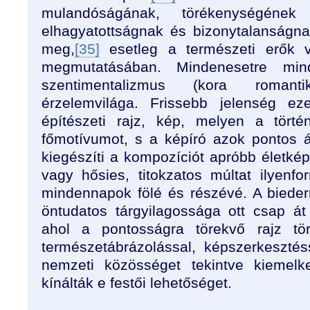
mulandóságának, törékenységén
elhagyatottságnak és bizonytalanságna
meg,
[35]
esetleg a természeti erők 
megmutatásában. Mindenesetre min
szentimentalizmus (kora romantik
érzelemvilága. Frissebb jelenség ez
építészeti rajz, kép, melyen a törté
főmotívumot, s a képíró azok pontos á
kiegészíti a kompozíciót apróbb életképi
vagy hősies, titokzatos múltat ilyenf
mindennapok fölé és részévé. A biede
öntudatos tárgyilagossága ott csap át 
ahol a pontosságra törekvő rajz tör
természetábrázolással, képszerkeszté
nemzeti közösséget tekintve kiemelk
kínálták e festői lehetőséget.