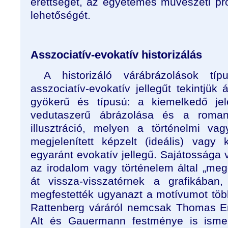
érettségét, az egyetemes művészeti p
lehetőségét.
Asszociatív-evokatív historizálás
A historizáló várábrázolások tí
asszociatív-evokatív jellegűt tekintjük 
gyökerű és típusú: a kiemelkedő jel
vedutaszerű ábrázolása és a romanti
illusztráció, melyen a történelmi va
megjelenített képzelt (ideális) vagy k
egyaránt evokatív jellegű. Sajátossága
az irodalom vagy történelem által „me
át vissza-visszatérnek a grafikában,
megfestették ugyanazt a motívumot többe
Rattenberg váráról nemcsak Thomas En
Alt és Gauermann festménye is ismer