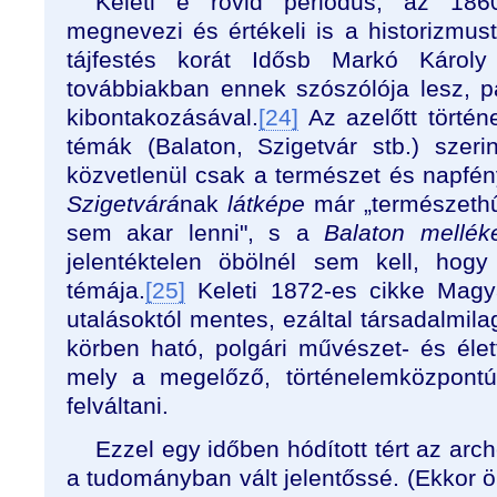
Keleti e rövid periódus, az 186
megnevezi és értékeli is a historizmus
tájfestés korát Idősb Markó Károl
továbbiakban ennek szószólója lesz, 
kibontakozásával.
[24]
Az azelőtt történe
témák (Balaton, Szigetvár stb.) szeri
közvetlenül csak a természet és napfé
Szigetvárá
nak
látképe
már „természeth
sem akar lenni", s a
Balaton mellék
jelentéktelen öbölnél sem kell, hog
témája.
[25]
Keleti 1872-es cikke Magy
utalásoktól mentes, ezáltal társadalmila
körben ható, polgári művészet- és élet
mely a megelőző, történelemközpontú 
felváltani.
Ezzel egy időben hódított tért az arc
a tudományban vált jelentőssé. (Ekkor öl