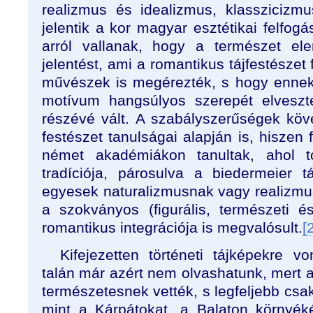
realizmus és idealizmus, klasszicizm
jelentik a kor magyar esztétikai felfog
arról vallanak, hogy a természet ele
jelentést, ami a romantikus tájfestészet
művészek is megérezték, s hogy ennek
motívum hangsúlyos szerepét elveszte
részévé vált. A szabályszerűségek köv
festészet tanulságai alapján is, hiszen 
német akadémiákon tanultak, ahol to
tradíciója, párosulva a biedermeier tá
egyesek naturalizmusnak vagy realizm
a szokványos (figurális, természeti é
romantikus integrációja is megvalósult.
[
Kifejezetten történeti tájképekre v
talán már azért nem olvashatunk, mert a 
természetesnek vették, s legfeljebb csak
mint a Kárpátokat, a Balaton környék