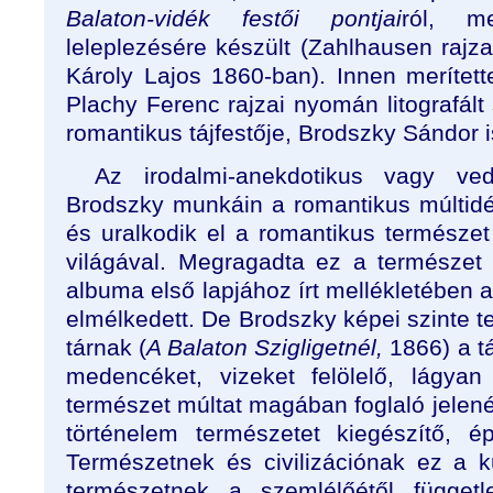
Balaton-vidék festői
pontjai
ról, m
leleplezésére készült (Zahlhausen rajz
Károly Lajos 1860-ban). Innen merítet
Plachy Ferenc rajzai nyomán litografált
romantikus tájfestője, Brodszky Sándor i
Az irodalmi-anekdotikus vagy vedu
Brodszky munkáin a romantikus múltidé
és uralkodik el a romantikus természet
világával. Megragadta ez a természet
albuma első lapjához írt mellékletében a
elmélkedett. De Brodszky képei szinte te
tárnak (
A Balaton Szigligetnél,
1866) a tá
medencéket, vizeket felölelő, lágya
természet múltat magában foglaló jele
történelem természetet kiegészítő, épít
Természetnek és civilizációnak ez a 
természetnek a szemlélőétől függetl