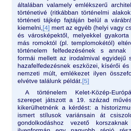
általában valamely emlékszerű architek
történetivé (ritkábban történelmi alako
történeti tájkép fajtáján belül a várá
kiemelni,
[4]
mert az egyéb (helyi vagy cs
és városképektől, melyekkel gyakorta
más romoktól (pl. templomokétól) elté
történelem felfedezésének s annak t
formái mellett az irodalmival egyidejű 
hazafelfedezésnek eszközei, kísérői és 
nemzeti múlt, emlékezet ilyen össze
elvétve találunk példát.
[5]
A történelem Kelet-Közép-Euró
szerepet játszott a 19. század művé
kikerülhetnénk a kérdést: a historiz
ismert stílusok variánsain át csisz
gondolkodáshoz vezető korszaknak
ilyenformán egy nagyobb régió rés