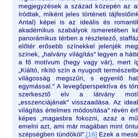
megjegyzések a század közepén az 
íródtak, miként jeles történeti tájfestői
Antal) képei is az ideális és romantik
akadémikus szabályok ismeretében kés
panorámikus térben a részletező, staff
előtér erősebb színekkel jelenjék meg,
színek, „halvány világítás" legyen a hátt
a fő motívum (hegy vagy vár), mert íg
„Kiáltó, rikító szín a nyugodt természet
világosság megszűri, s egyenlő ha
egymással." A levegőperspektíva és tón
szerkesztő elv a látvány motív
„esszenciájának" visszaadása. Az ideal
világítás értelmes módosítása" révén ér
képes „magasbra fokozni, azaz a mű
emelni azt, ami már magában mint öntu
szépségben tündököl".
[16]
Ezek a meste