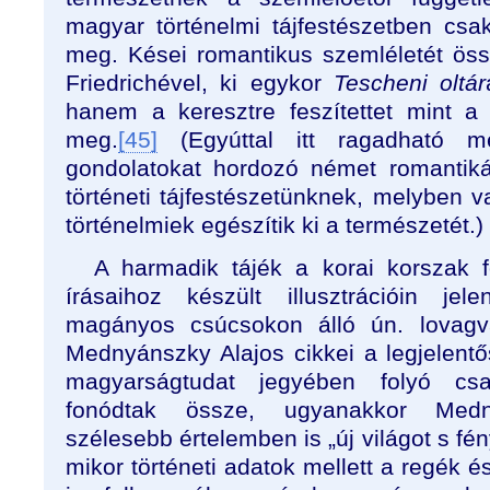
magyar történelmi tájfestészetben csa
meg. Kései romantikus szemléletét ös
Friedrichével, ki egykor
Tescheni
oltár
hanem a keresztre feszítettet mint a 
meg.
[45]
(Egyúttal itt ragadható m
gondolatokat hordozó német romantikát
történeti tájfestészetünknek, melyben v
történelmiek egészítik ki a természetét.)
A harmadik tájék a korai korszak fo
írásaihoz készült illusztrációin jel
magányos csúcsokon álló ún. lovagvá
Mednyánszky Alajos cikkei a legjelen
magyarságtudat jegyében folyó csalá
fonódtak össze, ugyanakkor Medn
szélesebb értelemben is „új világot s fén
mikor történeti adatok mellett a regék 