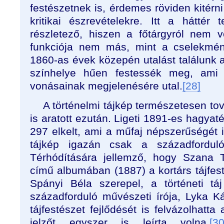
festészetnek is, érdemes röviden kitérni
kritikai észrevételekre. Itt a hátté
részletező, hiszen a főtárgyról nem v
funkciója nem más, mint a cselekmény
1860-as évek közepén utalást találunk a
színhelye hűen festessék meg, ami a
vonásainak megjelenésére utal.
[28]
A történelmi tájkép természetesen tová
is aratott ezután. Ligeti 1891-es hagyat
297 elkelt, ami a műfaj népszerűségét i
tájkép igazán csak a századfordulór
Térhódítására jellemző, hogy Szan
című albumában (1887) a kortárs tájfes
Spányi Béla szerepel, a történeti tá
századforduló művészeti írója, Lyka 
tájfestészet fejlődését is felvázolhatta
jelzőt egyszer is leírta volna.
[30