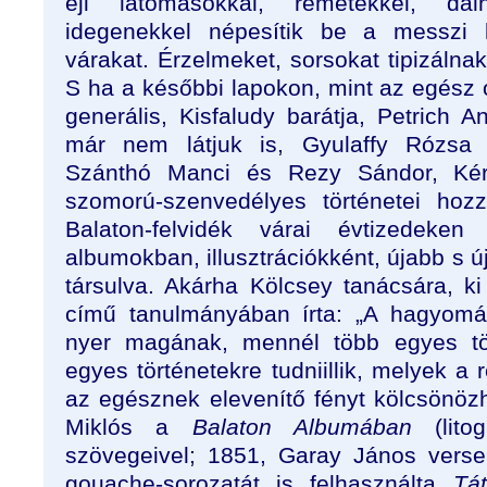
éji látomásokkal, remetékkel, da
idegenekkel népesítik be a messzi l
várakat. Érzelmeket, sorsokat tipizálnak
S ha a későbbi lapokon, mint az egész 
generális, Kisfaludy barátja, Petrich 
már nem látjuk is, Gyulaffy Rózsa 
Szánthó Manci és Rezy Sándor, Ké
szomorú-szenvedélyes történetei hoz
Balaton-felvidék várai évtizedeken 
albumokban, illusztrációkként, újabb s ú
társulva. Akárha Kölcsey tanácsára, k
című tanulmányában írta: „A hagyomá
nyer magának, mennél több egyes tört
egyes történetekre tudniillik, melyek a 
az egésznek elevenítő fényt kölcsönöz
Miklós a
Balaton Albumában
(litog
szövegeivel; 1851, Garay János verse
gouache-sorozatát is felhasználta
Tá