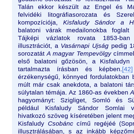
Talán ekkor készült az Engel és M
felvidéki litográfiasorozata és Szer
kompozíciója,
Kisfaludy Sándor a Him
balatoni várak medailonokba foglalt 
Tájképi vázlatok rovata 1853-ban k
illusztrációt, a
Vasárnapi Ujság
pedig 18
sorozatát
A magyar Tempevölgy
címmel,
első balatoni gőzösön, a Kisfaludyn 
tartalmazta írásban és képben.
[42]
érzékenységű, könnyed fordulatokban b
múlt már csak anekdota, a balatoni tár
súlytalan témája. Az 1860-as években
A
hagyományt: Szigliget, Somló és Sü
például Kisfaludy Sándor Somlai v
hivatkozó szöveg kíséretében jelent me
Kisfaludy
Csobánc
című regéjéé (Sopr
illusztrálásában, s az inkább képző