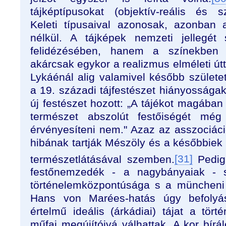
tájképtípusokat (objektív-reális és sz
Keleti típusaival azonosak, azonban a 
nélkül. A tájképek nemzeti jellegé
felidézésében, hanem a színekben 
akárcsak egykor a realizmus elméleti út
Lykáénál alig valamivel később születe
a 19. századi tájfestészet hiányosságaké
új festészet hozott: „A tájékot magába
természet abszolút festőiségét mé
érvényesíteni nem." Azaz az asszociáci
hibának tartják Mészöly és a későbbiek
természetlátásával szemben.
[31]
Pedig
festőnemzedék - a nagybányaiak - s
történelemközpontúsága s a müncheni
Hans von Marées-hatás úgy befolyás
értelmű ideális (árkádiai) tájat a törté
műfaj megújítóivá válhattak. A kor bírál