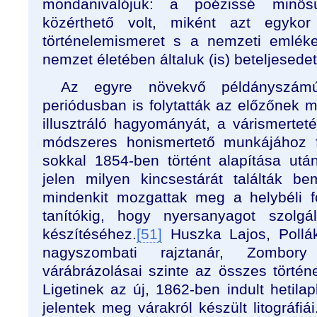
mondanivalójuk: a poézissé minős
közérthető volt, miként azt egykor
történelemismeret s a nemzeti emléke
nemzet életében általuk (is) beteljesedet
Az egyre növekvő példányszám
periódusban is folytatták az előzőnek 
illusztráló hagyományát, a várismertet
módszeres honismertető munkájához f
sokkal 1854-ben történt alapítása után
jelen milyen kincsestárát találták b
mindenkit mozgattak meg a helybéli f
tanítókig, hogy nyersanyagot szolgá
készítéséhez.
[51]
Huszka Lajos, Pollá
nagyszombati rajztanár, Zombo
várábrázolásai szinte az összes történet
Ligetinek az új, 1862-ben indult hetila
jelentek meg várakról készült litográfiái