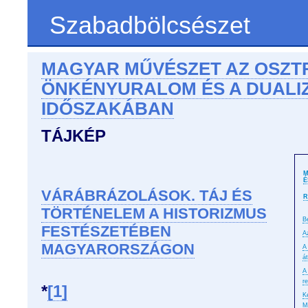
Szabadbölcsészet
MAGYAR MŰVÉSZET AZ OSZT
ÖNKÉNYURALOM ÉS A DUALI
IDŐSZAKÁBAN
TÁJKÉP
M
É
VÁRÁBRÁZOLÁSOK. TÁJ ÉS
R
TÖRTÉNELEM A HISTORIZMUS
B
FESTÉSZETÉBEN
A
MAGYARORSZÁGON
A
á
A
r
*
[1]
K
M