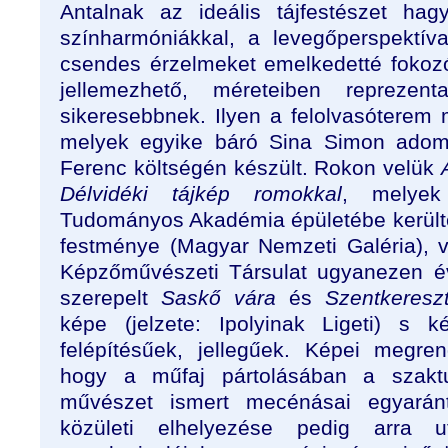
Antalnak az ideális tájfestészet ha
színharmóniákkal, a levegőperspektíva
csendes érzelmeket emelkedetté fokoz
jellemezhető, méreteiben reprezenta
sikeresebbnek. Ilyen a felolvasóterem 
melyek egyike báró Sina Simon adom
Ferenc költségén készült. Rokon velük
Délvidéki tájkép romokkal
, melyek
Tudományos Akadémia épületébe került
festménye (Magyar Nemzeti Galéria),
Képzőművészeti Társulat ugyanezen év
szerepelt
Saskő vára
és
Szentkeresz
képe (jelzete: Ipolyinak Ligeti) s 
felépítésűek, jellegűek. Képei megrend
hogy a műfaj pártolásában a szakt
művészet ismert mecénásai egyarán
közületi elhelyezése pedig arra uta