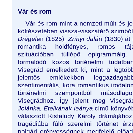
Vár és rom
Vár és rom mint a nemzeti múlt és j
költészetében vissza-visszatérő szimb
Drégel
en (1825),
Zrínyi dalá
n (1830) át
romantika holdfényes, romos tája
szituációban túllépő epigrammáig
formálódó közös történelmi tudatb
Visegrád emelkedett ki, mint a legtöbb
jelentős emlékekben leggazdaga
szentimentális, kora romantikus irodal
történelmi szempontból másodlag
Visegrádhoz. Így jelent meg Visegr
Jolánka, Etelkának leánya
című könyvébe
választott Kisfaludy Károly drámájához
tragédiába fúló szerelmi történet érz
polgári erényességnek megfelelő elő