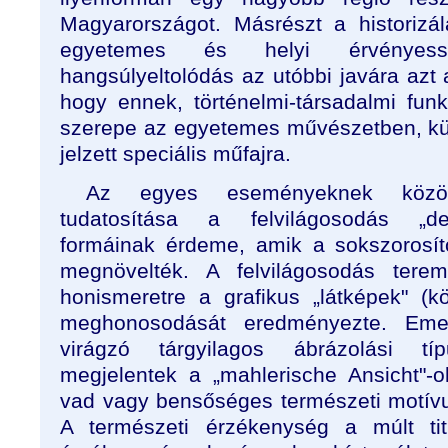
Magyarországot. Másrészt a historizál
egyetemes és helyi érvényess
hangsúlyeltolódás az utóbbi javára azt a
hogy ennek, történelmi-társadalmi funk
szerepe az egyetemes művészetben, kül
jelzett speciális műfajra.
Az egyes eseményeknek közös
tudatosítása a felvilágosodás „de
formáinak érdeme, amik a sokszorosítot
megnövelték. A felvilágosodás terem
honismeretre a grafikus „látképek" (k
meghonosodását eredményezte. Emel
virágzó tárgyilagos ábrázolási t
megjelentek a „mahlerische Ansicht"-
vad vagy bensőséges természeti motív
A természeti érzékenység a múlt tit