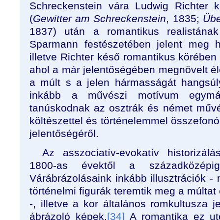
Schreckenstein vára Ludwig Richter 
(
Gewitter am Schreckenstein
, 1835;
Übe
1837) után a romantikus realistának
Sparmann festészetében jelent meg ho
illetve Richter késő romantikus körében
ahol a már jelentőségében megnövelt éle
a múlt s a jelen hármasságát hangsú
inkább a művészi motívum egymásr
tanúskodnak az osztrák és német műv
költészettel és történelemmel összefon
jelentőségéről.
Az asszociatív-evokatív historizál
1800-as évektől a századközépi
Várábrázolásaink inkább illusztrációk -
történelmi figurák teremtik meg a múltat
-, illetve a kor általános romkultusza
ábrázoló képek.
[34]
A romantika ez ut