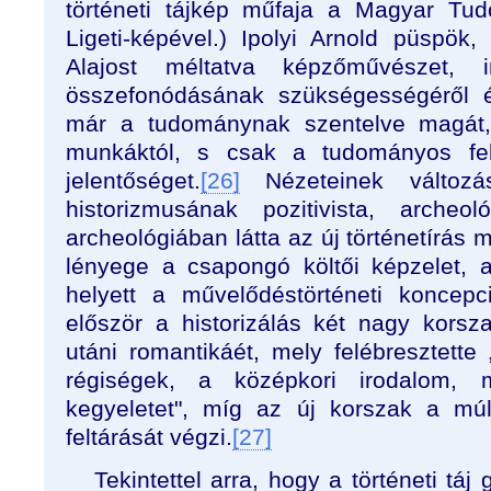
történeti tájkép műfaja a Magyar T
Ligeti-képével.) Ipolyi Arnold püspö
Alajost méltatva képzőművészet, 
összefonódásának szükségességéről é
már a tudománynak szentelve magát, 
munkáktól, s csak a tudományos feld
jelentőséget.
[26]
Nézeteinek változá
historizmusának pozitivista, archeol
archeológiában látta az új történetírás 
lényege a csapongó költői képzelet, a 
helyett a művelődéstörténeti koncep
először a historizálás két nagy korsza
utáni romantikáét, mely felébresztette
régiségek, a középkori irodalom, 
kegyeletet", míg az új korszak a mú
feltárását végzi.
[27]
Tekintettel arra, hogy a történeti táj