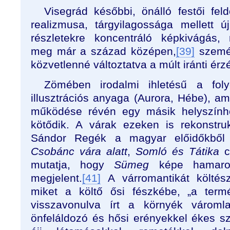
Visegrád későbbi, önálló festői fel
realizmusa, tárgyilagossága mellett ú
részletekre koncentráló képkivágás, 
meg már a század középen,
[39]
személ
közvetlenné változtatva a múlt iránti ér
Zömében irodalmi ihletésű a folyó
illusztrációs anyaga (Aurora, Hébe), am
működése révén egy másik helyszínhe
kötődik. A várak ezeken is rekonstru
Sándor Regék a magyar előidőkből
Csobánc vára alatt
,
Somló és Tátika
c
mutatja, hogy
Sümeg
képe hamaros
megjelent.
[41]
A várromantikát költész
miket a költő ősi fészkébe, „a term
visszavonulva írt a környék váromla
önfeláldozó és hősi erényekkel ékes s