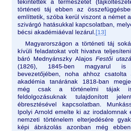
tekintették a természetet (tájköltészet
történeti táj ebben az összefüggésb
említtetik, szóba kerül viszont a német 
szivárgó hatásukkal kapcsolatban, mely
bécsi akadémiáéval lezárul.
[13]
Magyarországon a történeti táj so
kívüli feladatokat volt hivatva teljesíten
báró Mednyánszky Alajos
Festői utaz
(1826), 1845-ben magyarul is 
bevezetőjében, noha ahhoz csatolta 
akadémia tanárának 1818-ban megjele
még csak a történelmi tájak is
feldolgozásuknak tulajdonított jel
ébresztésével kapcsolatban. Munkáss
Ipolyi Arnold emelte ki az irodalomna
nemzeti történelem elterjedésére gyak
képi ábrázolás azonban még ebben