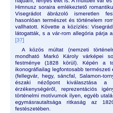
hajdani, fényes élet is. A múltbeli vár és
Himnusz soraira emlékeztető romantikus
Visegrádot ábrázoló ismeretlen fe
hasonlóan természet és történelem ro
vallhatott. Követte a közízlés: Visegr
látogatták, s a vár-rom allegória párja a
[37]
A közös múltat (nemzeti történel
mondható Markó Károly várképei s
festménye (1828 körül). Képén a to
ikonográfiailag legfontosabb természeti
(fellegvár, hegy, sáncfal, Salamon-tor
északi nézőpont kiválasztása a fe
érzékenységéről, reprezentációs igény
történelmi motívumok ilyen, egyéb utal
egymásrautaltsága ritkaság az 18
festészetében.