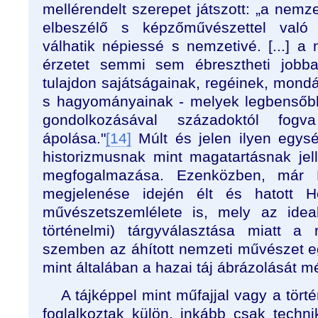
mellérendelt szerepet játszott: „a nemze
elbeszélő s képzőművészettel való 
válhatik népiessé s nemzetivé. [...] a
érzetet semmi sem ébresztheti job
tulajdon sajátságainak, regéinek, mondái
s hagyományainak - melyek legbensőbb
gondolkozásával századoktól fogv
ápolása."
[14]
Múlt és jelen ilyen egysé
historizmusnak mint magatartásnak je
megfogalmazása. Ezenközben, már 
megjelenése idején élt és hatott H
művészetszemlélete is, mely az ideali
történelmi) tárgyválasztása miatt a r
szemben az áhított nemzeti művészet eg
mint általában a hazai táj ábrázolását mé
A tájképpel mint műfajjal vagy a tört
foglalkoztak külön, inkább csak technik