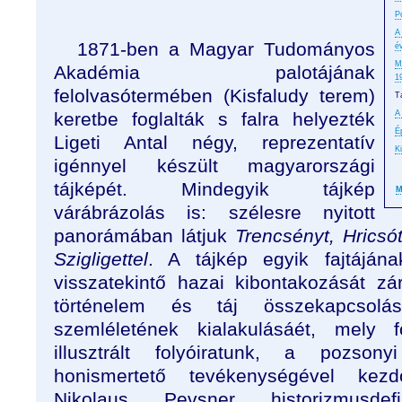
P
A
1871-ben a Magyar Tudományos
é
M
Akadémia palotájának
1
felolvasótermében (Kisfaludy terem)
T
keretbe foglalták s falra helyezték
A
É
Ligeti Antal négy, reprezentatív
K
igénnyel készült magyarországi
tájképét. Mindegyik tájkép
M
várábrázolás is: szélesre nyitott
panorámában látjuk
Trencsényt, Hricsó
Szigligettel
. A tájkép egyik fajtájá
visszatekintő hazai kibontakozását z
történelem és táj összekapcsolás
szemléletének kialakulásáét, mely 
illusztrált folyóiratunk, a pozson
honismertető tevékenységével kezdő
Nikolaus Pevsner historizmusdefi