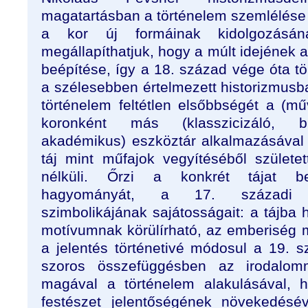
magatartásban a történelem szemlélése 
a kor új formáinak kidolgozásáná
megállapíthatjuk, hogy a múlt idejének a
beépítése, így a 18. század vége óta tör
a szélesebben értelmezett historizmusba 
történelem feltétlen elsőbbségét a (m
koronként más (klasszicizáló, bi
akadémikus) eszköztár alkalmazásával 
táj mint műfajok vegyítéséből szület
nélküli. Őrzi a konkrét tájat be
hagyományát, a 17. századi „ár
szimbolikájának sajátosságait: a tájba h
motívumnak körülírható, az emberiség mú
a jelentés történetivé módosul a 19.
szoros összefüggésben az irodalomma
magával a történelem alakulásával, h
festészet jelentőségének növekedésé