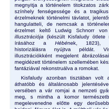
megnyitja a történelem titokzatos zár
színhely fenségessége és a tragikus
érzelmeknek történelmi távlatot, jelent
hangulatteli, de nemcsak a történel
érzelmet keltő Ludwig Schnorr von
illusztrációja
(készült Kisfaludy ötlet
írásához a
Hébé
nek, 1823), ro
historizálásra nyújtva példát. V
illusztrációkként megjelent ábrázolása
megidézett történelem szellemében kés
fantáziával rekonstruálva a romokat.
Kisfaludy azonban tisztában volt 
áthatóbb és általánosabb jelentésév
versében a vár romjai a nemzeti gyás
meg, s mintha a komor természetb
megelevenedne előtte egy derűsebb