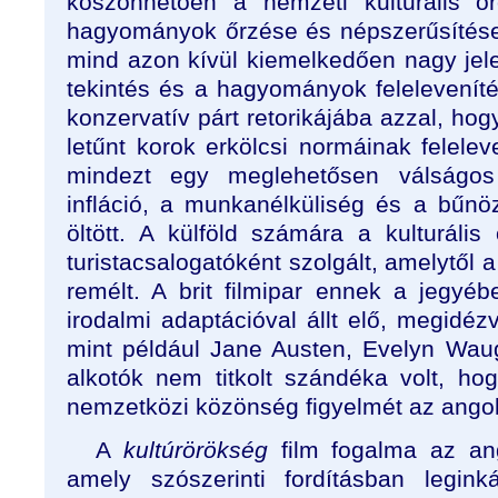
köszönhetően a nemzeti kulturális ör
hagyományok őrzése és népszerűsítése
mind azon kívül kiemelkedően nagy jele
tekintés és a hagyományok felelevenítés
konzervatív párt retorikájába azzal, hog
letűnt korok erkölcsi normáinak feleleve
mindezt egy meglehetősen válságos
infláció, a munkanélküliség és a bűnö
öltött. A külföld számára a kulturális
turistacsalogatóként szolgált, amelytől 
remélt. A brit filmipar ennek a jegy
irodalmi adaptációval állt elő, megidézv
mint például Jane Austen, Evelyn Wau
alkotók nem titkolt szándéka volt, hog
nemzetközi közönség figyelmét az angol 
A
kultúrörökség
film fogalma az a
amely szószerinti fordításban legink