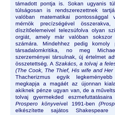
támadott pontja is. Sokan ugyanis tú
túlságosan is rendszerezettnek tartj
valóban matematikai pontossággal 
mérnök precízségével összerakva
díszítőelemeivel telezsúfolva olyan sz
orgiát, amely már valóban sokszor
számára. Mindehhez pedig komoly p
társadalomkritika, no meg Michae
szerzeményei társulnak, új értelmet 
összetettség. A
Szakács, a tolvaj a fel
(The Cook, The Thief, His wife and Her
Thacherizmus egyik legkeményebb 
megkapja a magáét az újonnan kialaku
akiknek pénze ugyan van, de a művelt
tolvaj gyermekded eszmefuttatásair
Prospero könyvei
vel 1991-ben
(Prosp
elkészítette sajátos Shakespeare