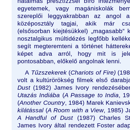
hatalmas presztízzsel bíró intézmény
egyetemek, vagy magániskolák bemu
szereplői leggyakrabban az angol ari
középosztály tagjai, akik már cs
(elsősorban kiejtésükkel) „magasabb” k
nosztalgikus múltidézés legfőbb kellé
segít megteremteni a történet háttereké
képet adva arról, hogy mit is jelen
pontosabban, előkelő angolnak lenni.
A
Tűzszekerek
(
Chariots of Fire)
(198
volt a kultúrörökség filmek első darab
Dust
(1982) James Ivory rendezésében
Utazás Indiába
(
A Passage to India
, 1
(
Another Country
, 1984) Marek Kanievs
kilátással
(
A Room with a View
, 1985) 
A Handful of Dust
(1987) Charles St
James Ivory által rendezett Foster ada