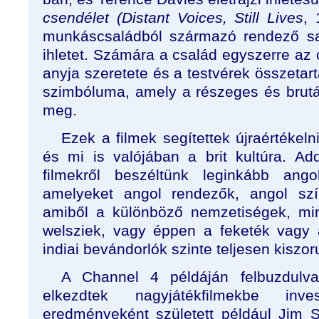
csendélet (Distant Voices, Still Lives
, 
munkáscsaládból származó rendező sa
ihletet. Számára a család egyszerre az
anyja szeretete és a testvérek összetart
szimbóluma, amely a részeges és brutál
meg.
Ezek a filmek segítettek újraértékelni
és mi is valójában a brit kultúra. Ad
filmekről beszéltünk leginkább ango
amelyeket angol rendezők, angol szí
amiből a különböző nemzetiségek, min
welsziek, vagy éppen a feketék vagy
indiai bevándorlók szinte teljesen kiszoru
A Channel 4 példáján felbuzdulv
elkezdtek nagyjátékfilmekbe inv
eredményeként született például Jim 