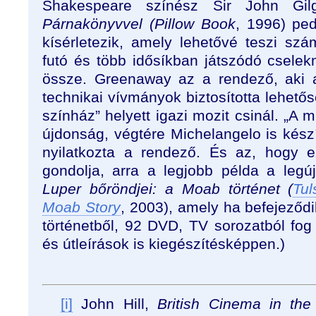
Shakespeare színész Sir John Gilg
Párnakönyvvel (Pillow Book
, 1996) pe
kísérletezik, amely lehetővé teszi sz
futó és több idősíkban játszódó cselek
össze. Greenaway az a rendező, aki a
technikai vívmányok biztosította lehetősé
színház” helyett igazi mozit csinál. „A
újdonság, végtére Michelangelo is készít
nyilatkozta a rendező. És az, hogy 
gondolja, arra a legjobb példa a leg
Luper bőröndjei: a Moab történet (
Tul
Moab Story
, 2003), amely ha befejeződi
történetből, 92 DVD, TV sorozatból fog
és útleírások is kiegészítésképpen.)
[i]
John Hill,
British Cinema in th