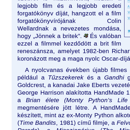
F
legjobb film és a legjobb eredeti
A
forgatókönyv díját, hangzott el a film
V
V
forgatókönyvírójának Colin
Wellardnak a nevezetes mondása,
M
hogy „Jönnek a britek”.
És valóban
ezzel a filmmel kezdődött a brit film
reneszánsza, amelyet 1982-ben Richa
koronázott meg a maga nyolc Oscar-díjá
A nyolcvanas években újabb filmes 
például a
Tűzszekerek
és a
Gandhi
g
Goldcrest, a kanadai Jake Eberts vezeté
George Harrison alakította HandMade 1
a
Brian élete (Monty Python’s Life
megmentésére jött létre. A HandMade
készített, mint az ex-Monty Python alkot
(
Time Bandits
, 1981) című filmje, a
Felv