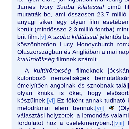
James Ivory
Szoba kilátással
című fi
mutatták be, ami összesen 23.7 millió d
anyagi siker egy olyan film esetébe
került (mindössze 2.3 millió fontba) mint
brit film.
[v]
A
szoba kilátással
jelentős be
köszönhetően Lucy Honeychurch roman
Olaszországban és Angliában a mai nap
kultúrörökség
filmnek számít.
A
kultúrörökség
filmeknek jócská
különböző nemzetiségek bemutatásá
émelyítően angolnak és sznobnak találj
olyan kritika is őket, hogy elsős
készülnek.
[vi]
Ez főként annak tudható 
melodrámai elem bennük.
[vii]
(Oly
választási helyzetek, a lemondás valamir
fordulatot hoz a cselekményben.)
[viii]
R