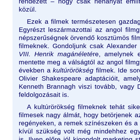
rendezett – hogy csak néhányat említ
közül.
Ezek a filmek természetesen gazdag
Egyrészt leszármazottai az angol film
népszerűségnek örvendő kosztümös filme
filmeknek. Gondoljunk csak Alexander 
VIII. Henrik magánéleté
re, amelynek 
mentette meg a válságtól az angol filmg
években a
kultúrörökség
filmek. Ide so
Olivier Shakespeare adaptációit, am
Kenneth Brannagh viszi tovább, vagy 
feldolgozásait is.
A kultúrörökség filmeknek tehát siker
filmesek nagy álmát, hogy betörjenek a
regényeken, a remek színészeken és a 
kívül szükség volt még mindehhez eg
is. Ilyen előre jól kigondolt marketing s