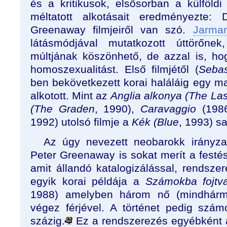
és a kritikusok, elsősorban a külföldi k
méltatott alkotásait eredményezte
Greenaway filmjeiről van szó.
Jarma
látásmódjával mutatkozott úttörőnek
múltjának köszönhető, de azzal is, h
homoszexualitást. Első filmjétől (
Sebas
ben bekövetkezett korai haláláig egy mar
alkotott. Mint az
Anglia alkonya (The Las
(The Graden
, 1990),
Caravaggio
(198
1992) utolsó filmje a
Kék (Blue
, 1993) s
Az úgy nevezett neobarokk irányzat
Peter Greenaway is sokat merít a festés
amit állandó katalogizálással, rendsze
egyik korai példája a
Számokba fojtv
1988) amelyben három nő (mindhármu
végez férjével. A történet pedig szá
százig.
Ez a rendszerezés egyébként 