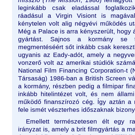
leginkább csak eladással foglalko
ráadásul a Virgin Visiont is magával
kénytelen volt alig négyévi működés ut
Még a Palace is arra kényszerült, hogy
gyártást. Sajnos a kormány se t
megmentéséért sőt inkább csak keresztb
ugyanis az Eady-adót, amely a negyve
vonzerő volt az amerikai stúdiók számá
National Film Financing Corporation-t (
Társaság) 1986-ban a British Screen vál
a kormány, részben pedig a filmipar fin
inkább hitelintézet volt, és nem állam
működő finanszírozó cég. Így aztán a
fele ismét vészterhes időszaknak bizonyu
Emellett természetesen élt egy ra
irányzat is, amely a brit filmgyártás a m