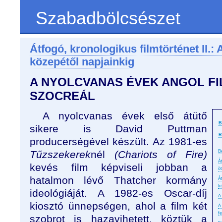
Szabadbölcsészet
Átfogó, kronologikus filmtörténet II.:
közepétől napjainkig
A NYOLCVANAS ÉVEK ANGOL FI
SZOCREÁL
A nyolcvanas évek első átütő
B
sikere is David Puttman
R
producerségével készült. Az 1981-es
Tűzszekerek
nél
(Chariots of Fire)
B
Á
kevés film képviseli jobban a
ö
hatalmon lévő Thatcher kormány
Á
k
ideológiáját. A 1982-es Oscar-díj
A
kiosztó ünnepségen, ahol a film két
A
f
szobrot is hazavihetett, köztük a