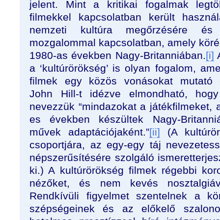
jelent. Mint a kritikai fogalmak leg
filmekkel kapcsolatban került haszn
nemzeti kultúra megőrzésére és 
mozgalommal kapcsolatban, amely köré 
1980-as években Nagy-Britanniában.
[i]
A
a ‘kultúrörökség’ is olyan fogalom, ame
filmek egy közös vonásokat mutató cs
John Hill-t idézve elmondható, hogy
nevezzük “mindazokat a játékfilmeket, 
es években készültek Nagy-Britanniá
művek adaptációjaként.”
[ii]
(A kultúrö
csoportjára, az egy-egy táj nevezete
népszerűsítésére szolgáló ismeretterjesz
ki.) A kultúrörökség filmek régebbi ko
nézőket, és nem kevés nosztalgiáv
Rendkívüli figyelmet szentelnek a kö
szépségeinek és az előkelő szalono