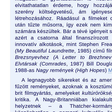
elvitathatatlan érdeme, hogy hozzáj
szerény költségvetésű, ám igényesen
létrehozásához. Ráadásul a filmeket
után tűzte műsorra, így ezek nem kim
számára készültek. Bár a tévé igényeit s
azért a csatorna által finanszírozott
innovatív alkotások, mint Stephen Fre
(My Beautiful Laundrette
, 1985) című fi
Brezsnyevhez (A Letter to Brezhnev
Elvtársak (Comrades
, 1987) Bill Doug
1988-as
Nagy remények (High Hopes
)
M
A legnagyobb sikereket és az amer
fűzött reményeket, azoknak a kosztüm
brit filmgyártás, amelyeket
kultúröröksé
kritika. A Nagy-Britanniában kialakul
helyzetnek – a Thatcher-kormány 