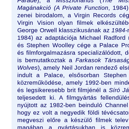
Parade
), a
Misszionárius
(
The Miss
Magánakció (A Private Function
, 1984)
zenei birodalom, a Virgin Records cége
Virgin Vision olyan filmek elkészült
George Orwell klasszikusának az
1984
-
1984) az adaptációja Michael Radford
és Stephen Woolley cége a Palace Pro
és filmforgalmazásra specializálódott, 
is bemutatkoztak a
Farkasok Társaság
Wolves
), amely Neil Jordan rendező els
indult a Palace, elsősorban Stephen
közreműködése, amely 1992-ben minde
és legsikeresebb brit filmjénél a
Síró Já
teljesedett ki. A filmgyártás fellendül
nyújtott az 1982-ben beinduló Channel
hogy ez volt a negyedik földi tévécsat
megveszi előre a készülő filmek televí
magában a gyártásukban is közrem