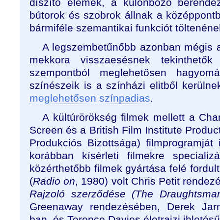
díszítő elemek, a különböző berendez
bútorok és szobrok állnak a középpontb
bármiféle szemantikai funkciót töltenéne
A legszembetűnőbb azonban mégis 
mekkora visszaesésnek tekinthetők
szempontból meglehetősen hagyomán
színészeik is a színházi elitből kerülne
meglehetősen színpadias
.
A kültúrörökség filmek mellett a Cha
Screen és a British Film Institute Produc
Produkciós Bizottsága) filmprogramját is
korábban kísérleti filmekre speciali
közérthetőbb filmek gyártása felé fordult
(
Radio on
, 1980) volt Chris Petit rende
Rajzoló szerződése (The Draughtsman
Greenaway rendezésében, Derek J
ban, és Terence Davies életrajzi ihletés