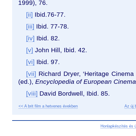
1999), 76.
[ii]
Ibid.76-77.
[iii]
Ibid. 77-78.
[iv]
Ibid. 82.
[v]
John Hill, Ibid. 42.
[vi]
Ibid. 97.
[vii]
Richard Dryer, ‘Heritage Cinema 
(ed.),
Encyclopedia of European Cinema
[viii]
David Bordwell, Ibid. 85.
<< A brit film a hetvenes években
Az új 
Honlapkészítés és 