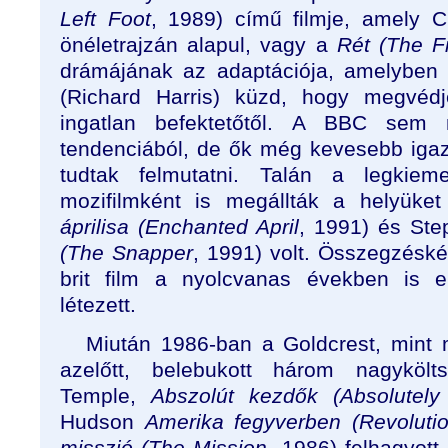
Left Foot
, 1989) című filmje, amely C
önéletrajzán alapul, vagy a
Rét (The F
drámájának az adaptációja, amelyben 
(Richard Harris) küzd, hogy megvédj
ingatlan befektetőtől. A BBC sem 
tendenciából, de ők még kevesebb igaz
tudtak felmutatni. Talán a legkiem
mozifilmként is megállták a helyük
áprilisa (Enchanted April
, 1991) és St
(The Snapper
, 1991) volt. Összegzésk
brit film a nyolcvanas években is e
létezett.
Miután 1986-ban a Goldcrest, mint 
azelőtt, belebukott három nagykölts
Temple,
Abszolút kezdők (Absolutely
Hudson
Amerika fegyverben (Revoluti
misszió (The Mission
, 1986) felhagyot