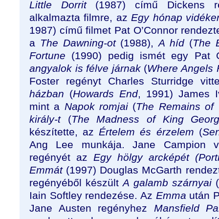
Little Dorrit
(1987) című Dickens re
alkalmazta filmre, az
Egy hónap vidék
1987) című filmet Pat O’Connor rendezt
a
The Dawning-ot
(1988),
A híd
(
The 
Fortune
(1990) pedig ismét egy Pat 
angyalok is félve járnak
(
Where Angels F
Foster regényt Charles Sturridge vit
házban
(
Howards End
, 1991) James I
mint a
Napok romjai
(
The Remains of 
király-t
(
The Madness of King Geor
készítette, az
Értelem és érzelem
(
Sen
Ang Lee munkája. Jane Campion vi
regényét az
Egy hölgy arcképét (Port
Emmát
(1997) Douglas McGarth rendezt
regényéből készült
A galamb szárnyai
Iain Softley rendezése. Az
Emma
után P
Jane Austen regényhez
Mansfield Pa