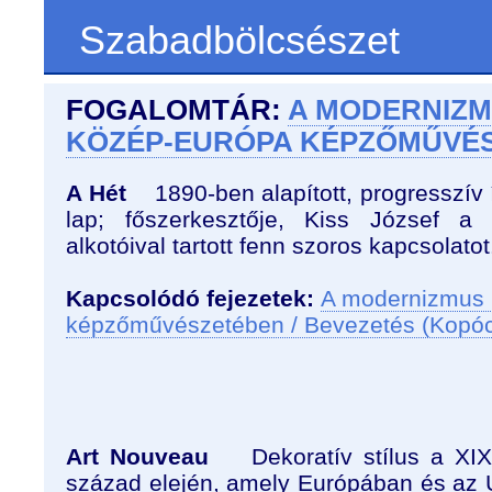
Szabadbölcsészet
FOGALOMTÁR:
A MODERNIZM
KÖZÉP-EURÓPA KÉPZŐMŰVÉ
A Hét
1890-ben alapított, progresszív í
lap; főszerkesztője, Kiss József a
alkotóival tartott fenn szoros kapcsolatot
Kapcsolódó fejezetek:
A modernizmus 
képzőművészetében / Bevezetés (Kopó
Art Nouveau
Dekoratív stílus a XIX
század elején, amely Európában és az 