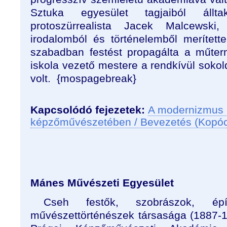
Sztuka egyesület tagjaiból áll
protoszürrealista Jacek Malcewski
irodalomból és történelemből merítette
szabadban festést propagálta a műter
iskola vezető mestere a rendkívül soko
volt. {mospagebreak}
Kapcsolódó fejezetek:
A modernizmus 
képzőművészetében / Bevezetés (Kopó
Mánes Művészeti Egyesület
Cseh festők, szobrászok, épí
művészettörténészek társasága (1887-19