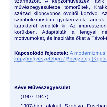
származott. A képzőművészek, akik
művészegyesületbe tömörültek, Krak
század kilencvenes éveitől kezdve. A
szimbolizmusban gyökereztek, annak 
karakterét emelték ki. Az impresszio
körükben. Adaptálták a lengyel n
motívumokat, és inspirálta őket a Távol-
Kapcsolódó fejezetek:
A modernizmus 
képzőművészetében / Bevezetés (Kopó
Kéve Művészegyesület
(1907-1947)
1907-ben alakult Szablya Frischau