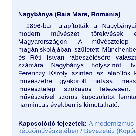
Nagybánya (Baia Mare, Románia)
1896-ban alapították a Nagybánya
modern művészeti törekvések e
Magyarországon. A művésztelep 
magániskolájában született Münchenb
és Réti István rábeszélésére választ
számára Nagybánya helyszínét. Iv
Ferenczy Károly szintén az alapítók 
művészetre gyakorolt hatása mess
művésztelep szokásos létezésén.
művészeivel szoros kapcsolatot fennt
harmincas években is kimutatható.
Kapcsolódó fejezetek:
A modernizmus 
képzőművészetében / Bevezetés (Kopó