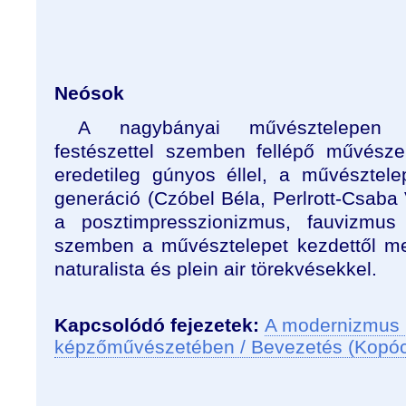
Neósok
A nagybányai művésztelepen ki
festészettel szemben fellépő művésze
eredetileg gúnyos éllel, a művésztelep
generáció (Czóbel Béla, Perlrott-Csaba V
a posztimpresszionizmus, fauvizmus s
szemben a művésztelepet kezdettől me
naturalista és plein air törekvésekkel.
Kapcsolódó fejezetek:
A modernizmus 
képzőművészetében / Bevezetés (Kopó