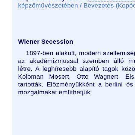
képzőművészetében / Bevezetés (Kopó
Wiener Secession
1897-ben alakult, modern szellemis
az akadémizmussal szemben álló mű
létre. A leghíresebb alapító tagok közöt
Koloman Mosert, Otto Wagnert. Első
tartották. Előzményükként a berlini 
mozgalmakat említhetjük.