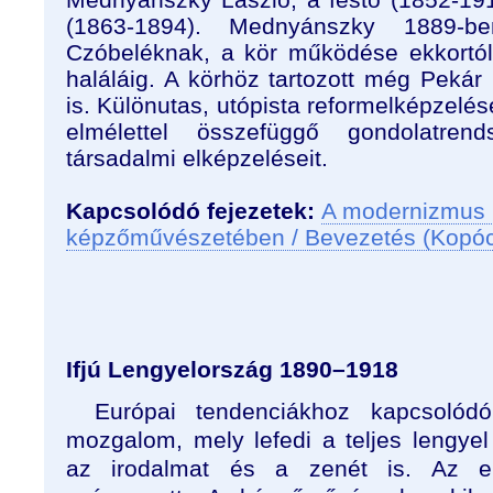
(1863-1894). Mednyánszky 1889-b
Czóbeléknak, a kör működése ekkortól
haláláig. A körhöz tartozott még Peká
is. Különutas, utópista reformelképzelése
elmélettel összefüggő gondolatren
társadalmi elképzeléseit.
Kapcsolódó fejezetek:
A modernizmus 
képzőművészetében / Bevezetés (Kopó
Ifjú Lengyelország 1890–1918
Európai tendenciákhoz kapcsolódó
mozgalom, mely lefedi a teljes lengyel
az irodalmat és a zenét is. Az el