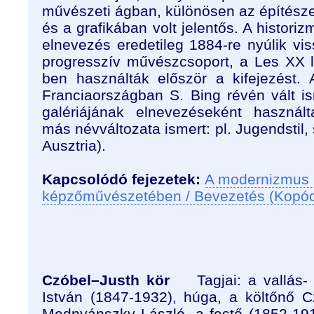
művészeti ágban, különösen az építész
és a grafikában volt jelentős. A historiz
elnevezés eredetileg 1884-re nyúlik vi
progresszív művészcsoport, a Les XX 
ben használták először a kifejezést.
Franciaországban S. Bing révén vált is
galériájának elnevezéseként használ
más névváltozata ismert: pl. Jugendstil
Ausztria).
Kapcsolódó fejezetek:
A modernizmus 
képzőművészetében / Bevezetés (Kopó
Czóbel–Justh kör
Tagjai: a vallás- 
István (1847-1932), húga, a költőnő 
Mednyánszky László, a festő (1852-19