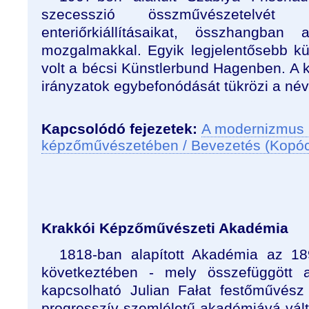
szecesszió összművészetelvét 
enteriőrkiállításaikat, összhangban
mozgalmakkal. Egyik legjelentősebb kül
volt a bécsi Künstlerbund Hagenben. A kü
irányzatok egybefonódását tükrözi a név
Kapcsolódó fejezetek:
A modernizmus 
képzőművészetében / Bevezetés (Kopó
Krakkói Képzőművészeti Akadémia
1818-ban alapított Akadémia az 18
következtében - mely összefüggött
kapcsolható Julian Fałat festőművész 
progresszív szemléletű akadémiává vált.