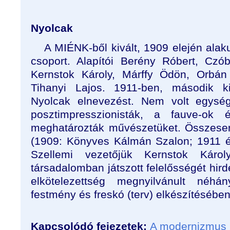
Nyolcak
A MIÉNK-ből kivált, 1909 elején alak
csoport. Alapítói Berény Róbert, Czó
Kernstok Károly, Márffy Ödön, Orbán
Tihanyi Lajos. 1911-ben, második ki
Nyolcak elnevezést. Nem volt egység
posztimpresszionisták, a fauve-ok
meghatározták művészetüket. Összesen h
(1909: Könyves Kálmán Szalon; 1911 é
Szellemi vezetőjük Kernstok Káro
társadalomban játszott felelősségét hird
elkötelezettség megnyilvánult néhá
festmény és freskó (terv) elkészítésében
Kapcsolódó fejezetek:
A modernizmus 