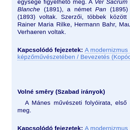
egysége figyelhető meg. A
Ver Sacrum
Blanche
(1891), a német
Pan
(1895
(1893) voltak. Szerzői, többek közöt
Rainer Maria Rilke, Hermann Bahr, Mau
Verhaeren voltak.
Kapcsolódó fejezetek:
A modernizmus 
képzőművészetében / Bevezetés (Kopó
Volné smêry (Szabad irányok)
A Mánes művészeti folyóirata, első
meg.
Kapcsolódó fejezetek:
A modernizmus 