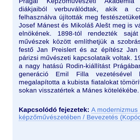
Prágai Képzőművészeti Akadémia p
diákjaiból verbuválódtak, akik a c
felhasználva újították meg festészetük
Josef Mánest és Mikoláš Alešt meg is vá
elnökének. 1898-tól rendezték saját 
művészek között említhetjük a szobrá
festő Jan Preislert és az építész Jan
párizsi művészeti kapcsolataik voltak.
a nagy hatású Rodin-kiállítást Prágába
generáció Emil Filla vezetésével
megalapította a kubista fiatalokat tömörí
sokan visszatértek a Mánes kötelékébe.
Kapcsolódó fejezetek:
A modernizmus 
képzőművészetében / Bevezetés (Kopó