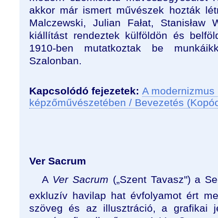
akkor már ismert művészek hozták lét
Malczewski, Julian Fałat, Stanisław 
kiállítást rendeztek külföldön és belf
1910-ben mutatkoztak be munkái
Szalonban.
Kapcsolódó fejezetek:
A modernizmus 
képzőművészetében / Bevezetés (Kopó
Ver Sacrum
A
Ver Sacrum
(„Szent Tavasz") a Sec
exkluzív havilap
hat évfolyamot ért me
szöveg és az illusztráció, a grafikai 