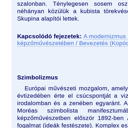
szalonban. Ténylegesen sosem oszl
néhányan közülük a kubista törekvése
Skupina alapítói lettek.
Kapcsolódó fejezetek:
A modernizmus 
képzőművészetében / Bevezetés (Kopó
Szimbolizmus
Európai művészeti mozgalom, amely 
évtizedében érte el csúcspontját a v
irodalomban és a zenében egyaránt. 
Moréas szimbolista manifesztu
képzőművészetben először 1892-ben A
fogalmat (ideák festészete). Komplex es