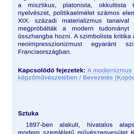
a misztikus, platonista, okkultista 
nyelvészet, politikaelmélet számos ele
XIX. századi materializmus tanaival
megpróbálták a modern tudományt a s
összhangba hozni. A szimbolista kritika
neoimpresszionizmust egyaránt szi
Franciaországban.
Kapcsolódó fejezetek:
A modernizmus 
képzőművészetében / Bevezetés (Kopó
Sztuka
1897-ben alakult, hivatalos alaps
modern szemléletű művészegyesület 