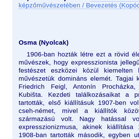
képzőművészetében / Bevezetés (Kopó
Osma (Nyolcak)
1906-ban hozták létre ezt a rövid é
művészek, hogy expresszionista jelle
festészet eszközei közül kiemelten 
művészetük domináns elemét. Tagjai köz
Friedrich Feigl, Antonín Procházka
Kubišta. Kezdeti találkozásaikat a 
tartották, első kiállításuk 1907-ben vo
cseh-német, mivel a kiállítók köz
származású volt. Nagy hatással v
expresszionizmusa, akinek kiállítása
1908-ban tartották második, egyben uto