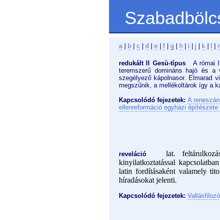
Szabadbölc
a
|
b
|
c
|
d
|
e
|
f
|
g
|
h
|
i
|
j
|
k
|
l
|
redukált Il Gesù-típus
A római Il 
teremszerű domináns hajó és a v
szegélyező kápolnasor. Elmarad vis
megszűnik, a mellékoltárok így a k
Kapcsolódó fejezetek:
A reneszán
ellenreformáció egyházi építészete
lat. feltárulko
reveláció
kinyilatkoztatással kapcsolatba
latin fordításaként valamely tit
híradásokat jelenti.
Kapcsolódó fejezetek:
Vallásfilozó