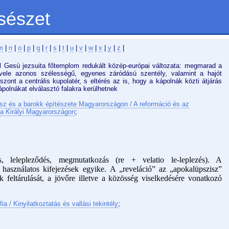
sészet
m
|
n
|
o
|
p
|
q
|
r
|
s
|
t
|
u
|
v
|
w
|
x
|
y
|
z
|
Gesù jezsuita főtemplom redukált közép-európai változata: megmarad a
ele azonos szélességű, egyenes záródású szentély, valamint a hajót
zont a centrális kupolatér, s eltérés az is, hogy a kápolnák közti átjárás
ápolnákat elválasztó falakra kerülhetnek
sz és a barokk építészete Magyarországon / A reformáció és az
 a Királyi Magyarországon
;
zás, lelepleződés, megmutatkozás (re + velatio le-leplezés). A
n használatos kifejezések egyike. A „reveláció” az „apokalüpszisz”
ok feltárulását, a jövőre illetve a közösség viselkedésére vonatkozó
fia / Kinyilatkoztatás és vallási tekintély
;