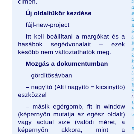
címen.
N
A
Új oldaltükör kezdése
J
N
fájl-new-project
T
„
Itt kell beállítani a margókat és a
A
hasábok segédvonalait – ezek
T
In
később nem változtathatók meg.
D
B
Mozgás a dokumentumban
A
A
– gördítősávban
No
T
– nagyító (Alt+nagyító = kicsinyító)
F
eszközzel
A
S
– másik egérgomb, fit in window
F
(képernyőn mutatja az egész oldalt)
L
vagy actual size (valódi méret, a
képernyőn akkora, mint a
M