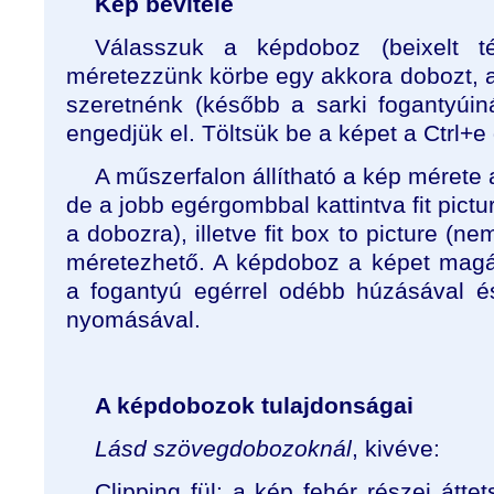
Kép bevitele
Válasszuk a képdoboz (beixelt tég
méretezzünk körbe egy akkora dobozt, a
szeretnénk (később a sarki fogantyúin
engedjük el. Töltsük be a képet a Ctrl+e 
A műszerfalon állítható a kép mérete
de a jobb egérgombbal kattintva fit pictu
a dobozra), illetve fit box to picture (n
méretezhető. A képdoboz a képet magá
a fogantyú egérrel odébb húzásával é
nyomásával.
A képdobozok tulajdonságai
Lásd szövegdobozoknál
, kivéve:
Clipping fül: a kép fehér részei átt