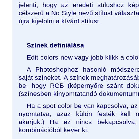
jelenti, hogy az eredeti stílushoz kép
célszerű a No Style nevű stílust választa
újra kijelölni a kívánt stílust.
Színek definiálása
Edit-colors-new vagy jobb klikk a col
A Photoshophoz hasonló módszere
saját színeket. A színek meghatározásáb
be, hogy RGB (képernyőre szánt do
(színesben kinyomtatandó dokumentumná
Ha a spot color be van kapcsolva, az 
nyomtatva, azaz külön festék kell n
akarjuk.) Ha ez nincs bekapcsolv
kombinációból kever ki.