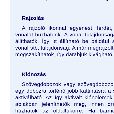
Rajzolás
A rajzoló ikonnal egyenest, ferdét
vonalat húzhatunk. A vonal tulajdonság
állíthatók. Így itt állítható be például
vonal stb. tulajdonság. A már megrajzolt
megszakíthatók, így darabjuk kivágható 
Klónozás
Szövegdobozok vagy szövegdobozok 
egy dobozra történő jobb kattintásra a
aktiválható. Az így aktivált klóneleme
ablakban jeleníthetők meg, innen d
húzhatók az oldaltükörre. Ha bárme