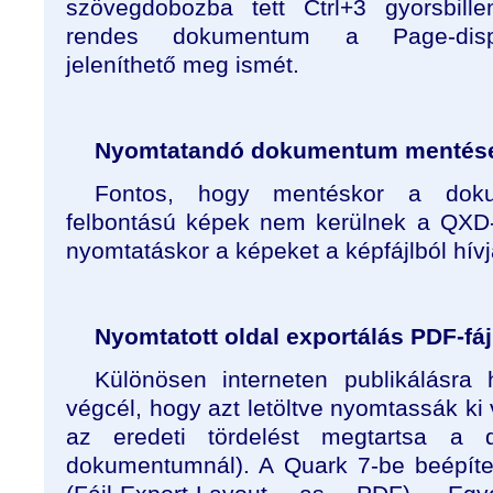
szövegdobozba tett Ctrl+3 gyorsbille
rendes dokumentum a Page-disp
jeleníthető meg ismét.
Nyomtatandó dokumentum mentés
Fontos, hogy mentéskor a doku
felbontású képek nem kerülnek a QXD
nyomtatáskor a képeket a képfájlból hív
Nyomtatott oldal exportálás PDF-fáj
Különösen interneten publikálásra
végcél, hogy azt letöltve nyomtassák ki 
az eredeti tördelést megtartsa a 
dokumentumnál). A Quark 7-be beépítet