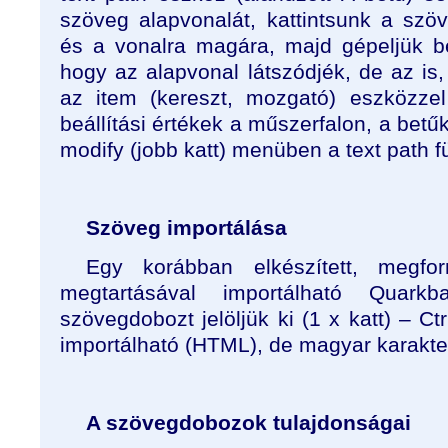
szöveg alapvonalát, kattintsunk a szöve
és a vonalra magára, majd gépeljük be
hogy az alapvonal látszódjék, de az is,
az item (kereszt, mozgató) eszközzel
beállítási értékek a műszerfalon, a betű
modify (jobb katt) menüben a text path fü
Szöveg importálása
Egy korábban elkészített, megfo
megtartásával importálható Quark
szövegdobozt jelöljük ki (1 x katt) – C
importálható (HTML), de magyar karakte
A szövegdobozok tulajdonságai