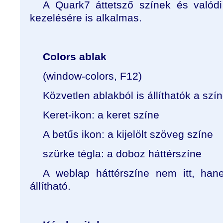
A Quark7 áttetsző színek és valód
kezelésére is alkalmas.
Colors ablak
(window-colors, F12)
Közvetlen ablakból is állíthatók a szí
Keret-ikon: a keret színe
A betűs ikon: a kijelölt szöveg színe
szürke tégla: a doboz háttérszíne
A weblap háttérszíne nem itt, han
állítható.