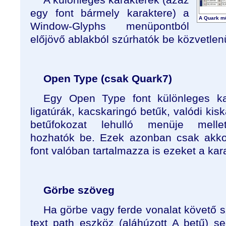
egy font bármely karaktere) a
A Quark mű
Window-Glyphs menüpontból
előjövő ablakból szúrhatók be közvetlenü
Open Type (csak Quark7)
Egy Open Type font különleges kar
ligatúrák, kacskaringó betűk, valódi kisk
betűfokozat lehulló menüje melle
hozhatók be. Ezek azonban csak akko
font valóban tartalmazza is ezeket a kar
Görbe szöveg
Ha görbe vagy ferde vonalat követő s
text path eszköz (aláhúzott A betű) se