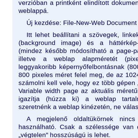
verzióban a printként elindított dokume
weblappá.
Új kezdése: File-New-Web Document 
Itt lehet beállítani a szövegek, linke
(background image) és a háttérkép-k
(mindez később módosítható a page-p
illetve a weblap alapméretét (pi
leggyakoribb képernyőfelbontásnak (800
800 pixeles méret felel meg, de az 102
számolni kell vele, hogy ez több gépen „
Variable width page az aktuális méretű
igazítja (húzza ki) a weblap tartal
szeretnénk a weblap kinézetén, ne válas
A megjelenő oldaltükörnek nincs 
használható. Csak a szélessége van d
„végtelen" hosszúságú is lehet.