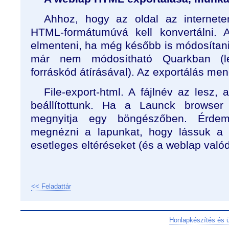
Ahhoz, hogy az oldal az internete
HTML-formátumúvá kell konvertálni. 
elmenteni, ha még később is módosítani
már nem módosítható Quarkban (le
forráskód átírásával). Az exportálás men
File-export-html. A fájlnév az lesz,
beállítottunk. Ha a Launck browser 
megnyitja egy böngészőben. Érde
megnézni a lapunkat, hogy lássuk a k
esetleges eltéréseket (és a weblap valód
<< Feladattár
Honlapkészítés és 