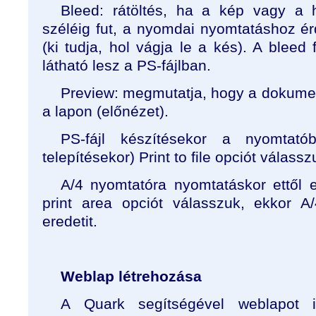
Bleed: rátöltés, ha a kép vagy a 
széléig fut, a nyomdai nyomtatáshoz é
(ki tudja, hol vágja le a kés). A bleed 
látható lesz a PS-fájlban.
Preview: megmutatja, hogy a dokumen
a lapon (előnézet).
PS-fájl készítésekor a nyomtatób
telepítésekor) Print to file opciót válassz
A/4 nyomtatóra nyomtatáskor ettől e
print area opciót válasszuk, ekkor A/4
eredetit.
Weblap létrehozása
A Quark segítségével weblapot i