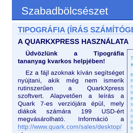
Szabadbölcsészet
TIPOGRÁFIA (ÍRÁS SZÁMÍTÓG
A QUARKXPRESS HASZNÁLATA
Üdvözlünk a Tipográfia
T
tananyag kvarkos helpjében!
R
Ez a fájl azoknak kíván segítséget
B
nyújtani, akik még nem ismerik
E
rutinszerűen a QuarkXpress
A 
N
szoftvert. Alapvetően a leírás a
B
Quark 7-es verziójára épül, mely
S
diákok számára 199 USD-ért
A
H
megvásárolható. Információ a
É
http://www.quark.com/sales/desktop/
K