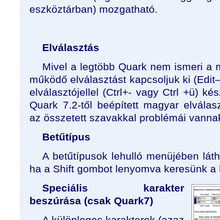
eszköztárban) mozgatható.
Elválasztás
Mivel a legtöbb Quark nem ismeri a 
működő elválasztást kapcsoljuk ki (Edit–
elválasztójellel (Ctrl+- vagy Ctrl +ü) ké
Quark 7.2-től beépített magyar elvála
az összetett szavakkal problémái vanna
Betűtípus
A betűtípusok lehulló menüjében látha
ha a Shift gombot lenyomva keresünk a 
Speciális karakter
beszúrása (csak Quark7)
A különleges karakterek (azaz