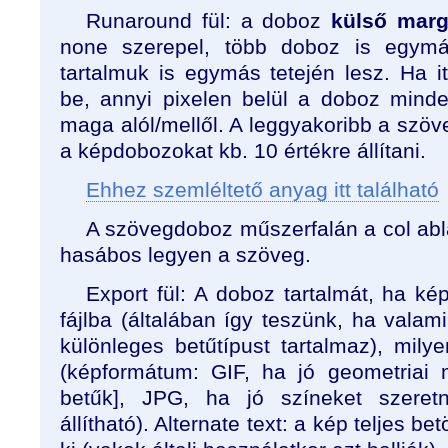
Runaround fül: a doboz
külső mar
none szerepel, több doboz is egymá
tartalmuk is egymás tetején lesz. Ha it
be, annyi pixelen belül a doboz mind
maga alól/mellől. A leggyakoribb a szö
a képdobozokat kb. 10 értékre állítani.
Ehhez szemléltető anyag itt található
A szövegdoboz műszerfalán a col abl
hasábos legyen a szöveg.
Export fül: A doboz tartalmát, ha k
fájlba (általában így teszünk, ha valam
különleges betűtípust tartalmaz), mily
(képformátum: GIF, ha jó geometriai 
betűk], JPG, ha jó színeket szeret
állítható). Alternate text: a kép teljes be