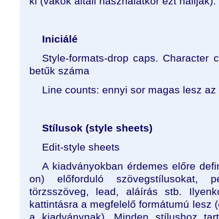
ki (vakok általi használatkor ezt hallják).
Iniciálé
Style-formats-drop caps. Character c
betűk száma
Line counts: ennyi sor magas lesz az i
Stílusok (style sheets)
Edit-style sheets
A kiadványokban érdemes előre defin
on) előforduló szövegstílusokat, p
törzsszöveg, lead, aláírás stb. Ilye
kattintásra a megfelelő formátumú lesz 
a kiadványnak). Minden stílushoz tar