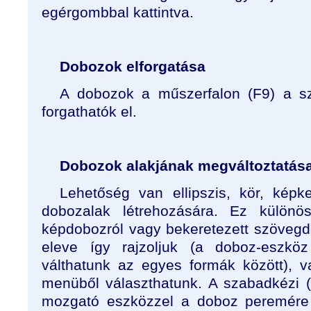
egérgombbal kattintva.
Dobozok elforgatása
A dobozok a műszerfalon (F9) a szö
forgathatók el.
Dobozok alakjának megváltoztatás
Lehetőség van ellipszis, kör, képke
dobozalak létrehozására. Ez különö
képdobozról vagy bekeretezett szövegd
eleve így rajzoljuk (a doboz-eszkö
válthatunk az egyes formák között), 
menüből választhatunk. A szabadkézi (
mozgató eszközzel a doboz peremére 