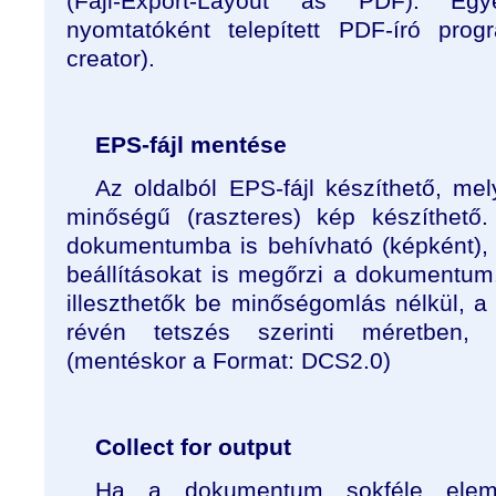
(Fájl-Export-Layout as PDF). Egy
nyomtatóként telepített PDF-író pro
creator).
EPS-fájl mentése
Az oldalból EPS-fájl készíthető, me
minőségű (raszteres) kép készíthető
dokumentumba is behívható (képként), a
beállításokat is megőrzi a dokumentu
illeszthetők be minőségomlás nélkül, a
révén tetszés szerinti méretben,
(mentéskor a Format: DCS2.0)
Collect for output
Ha a dokumentum sokféle elemet