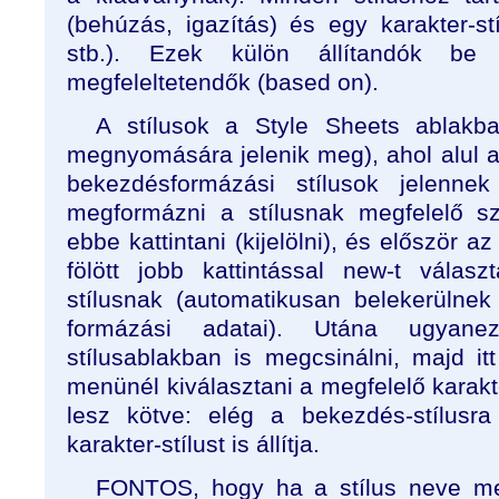
(behúzás, igazítás) és egy karakter-st
stb.). Ezek külön állítandók b
megfeleltetendők (based on).
A stílusok a Style Sheets ablakba
megnyomására jelenik meg), ahol alul a 
bekezdésformázási stílusok jelenne
megformázni a stílusnak megfelelő sz
ebbe kattintani (kijelölni), és először az
fölött jobb kattintással new-t válas
stílusnak (automatikusan belekerülne
formázási adatai). Utána ugyane
stílusablakban is megcsinálni, majd itt
menünél kiválasztani a megfelelő karakte
lesz kötve: elég a bekezdés-stílusra
karakter-stílust is állítja.
FONTOS, hogy ha a stílus neve mell