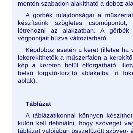
mentén szabadon alakítható a doboz alak
A görbék tulajdonságai a műszerfalo
készítsünk szögletes csomópontot,
létrehozni az alakzatban. A görbék
végpontjait húzva változtatható.
Képdoboz esetén a keret (illetve ha 
lekerekíthetők a műszerfalon a kerekítő 
kép a kereten belül elforgatható, ille
belső forgató-torzító ablakaiba írt fo
ablak).
Táblázat
A táblázatikonnal könnyen készíthet
külön kell definiálni, hogy szöveget v
táblázat valójában összefűzött szöveg-