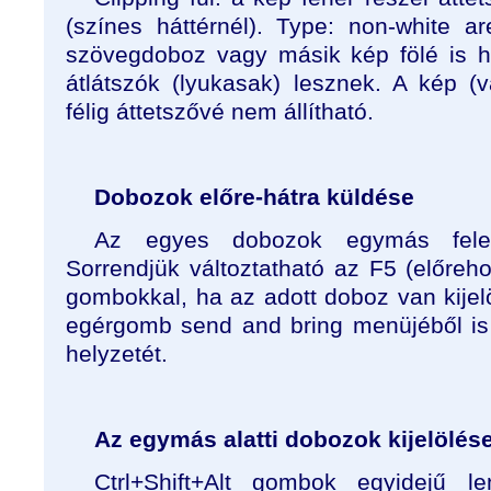
(színes háttérnél). Type: non-white 
szövegdoboz vagy másik kép fölé is h
átlátszók (lyukasak) lesznek. A kép (
félig áttetszővé nem állítható.
Dobozok előre-hátra küldése
Az egyes dobozok egymás felett
Sorrendjük változtatható az F5 (előreho
gombokkal, ha az adott doboz van kijel
egérgomb send and bring menüjéből is
helyzetét.
Az egymás alatti dobozok kijelölés
Ctrl+Shift+Alt gombok egyidejű l