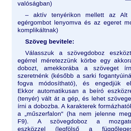
valóságban)
– aktív tenyérikon mellett az Al
egérgombot lenyomva és az egeret moz
komplikáltnak)
Szöveg bevitele:
Válasszuk a szövegdoboz eszközt
egérrel méretezzünk körbe egy akkor
dobozt, amekkorába a szöveget írn
szeretnénk (később a sarki fogantyúiná
fogva módosítható), és engedjük el
Ekkor automatikusan a beíró eszközr
(tenyér) vált át a gép, és lehet szövege
írni a dobozba. A karakterek formázható
a „műszerfalon" (ha nem jelenne meg
F9). A szövegdoboz a mozgat
eszközzel (legfölső a függőlege