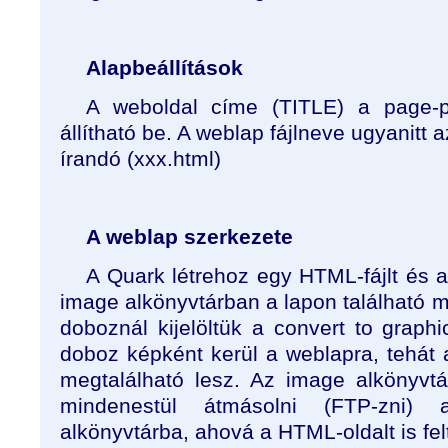
Alapbeállítások
A weboldal címe (TITLE) a page-
állítható be. A weblap fájlneve ugyanitt 
írandó (xxx.html)
A weblap szerkezete
A Quark létrehoz egy HTML-fájlt és 
image alkönyvtárban a lapon található 
doboznál kijelöltük a convert to graph
doboz képként kerül a weblapra, tehát 
megtalálható lesz. Az image alkönyvtár
mindenestül átmásolni (FTP-zni)
alkönyvtárba, ahová a HTML-oldalt is felt