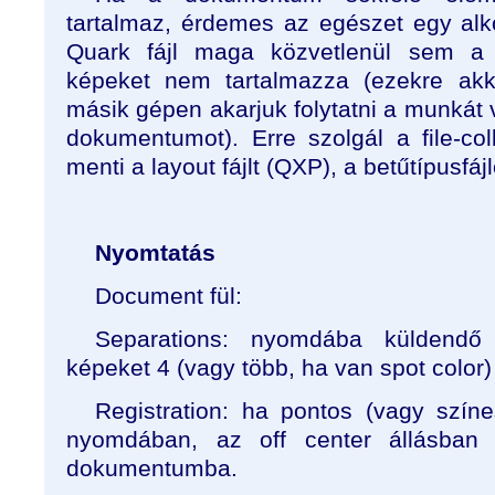
tartalmaz, érdemes az egészet egy alkö
Quark fájl maga közvetlenül sem a b
képeket nem tartalmazza (ezekre ak
másik gépen akarjuk folytatni a munkát 
dokumentumot). Erre szolgál a file-col
menti a layout fájlt (QXP), a betűtípusfáj
Nyomtatás
Document fül:
Separations: nyomdába küldendő
képeket 4 (vagy több, ha van spot color)
Registration: ha pontos (vagy szín
nyomdában, az off center állásban v
dokumentumba.