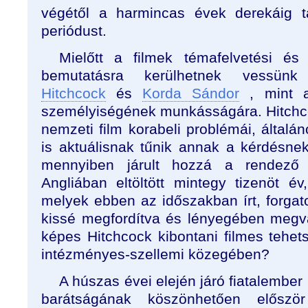
végétől a harmincas évek derekáig t
periódust.
Mielőtt a filmek témafelvetési és 
bemutatásra kerülhetnek vessün
Hitchcock
és
Korda Sándor
, mint a
személyiségének munkásságára. Hitchc
nemzeti film korabeli problémái, általá
is aktuálisnak tűnik annak a kérdésn
mennyiben járult hozzá a rendező 
Angliában eltöltött mintegy tizenöt é
melyek ebben az időszakban írt, forgato
kissé megfordítva és lényegében megv
képes Hitchcock kibontani filmes tehet
intézményes-szellemi közegében?
A húszas évei elején járó fiatalembe
barátságának köszönhetően először