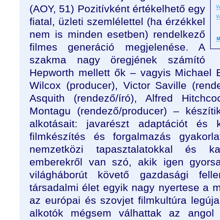
(AOY, 51) Pozitívként értékelhető egy
V
V
fiatal, üzleti szemlélettel (ha érzékkel
nem is minden esetben) rendelkező
M
filmes generáció megjelenése. A
szakma nagy öregjének számító
Hepworth mellett ők – vagyis Michael B
Wilcox (producer), Victor Saville (rend
Asquith (rendező/író), Alfred Hitchc
Montagu (rendező/producer) – készíti
alkotásait: javarészt adaptációt és
filmkészítés és forgalmazás gyakorla
nemzetközi tapasztalatokkal és ka
emberekről van szó, akik igen gyorsa
világháborút követő gazdasági fell
társadalmi élet egyik nagy nyertese a m
az európai és szovjet filmkultúra legúja
alkotók mégsem válhattak az angol f