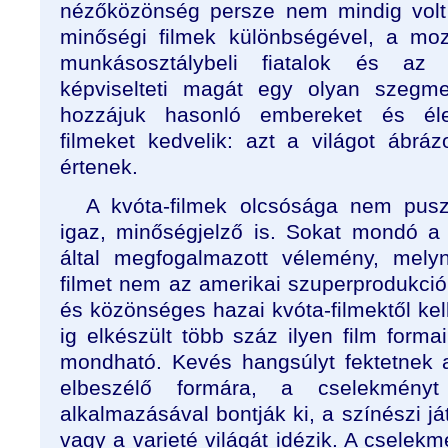
nézőközönség persze nem mindig volt
minőségi filmek különbségével, a moz
munkásosztálybeli fiatalok és az a
képviselteti magát egy olyan szegme
hozzájuk hasonló embereket és élet
filmeket kedvelik: azt a világot ábrá
értenek.
A kvóta-filmek olcsósága nem pusz
igaz, minőségjelző is. Sokat mondó a
által megfogalmazott vélemény, mely
filmet nem az amerikai szuperprodukció
és közönséges hazai kvóta-filmektől kell
ig elkészült több száz ilyen film form
mondható. Kevés hangsúlyt fektetnek
elbeszélő formára, a cselekményt
alkalmazásával bontják ki, a színészi já
vagy a varieté világát idézik. A csele