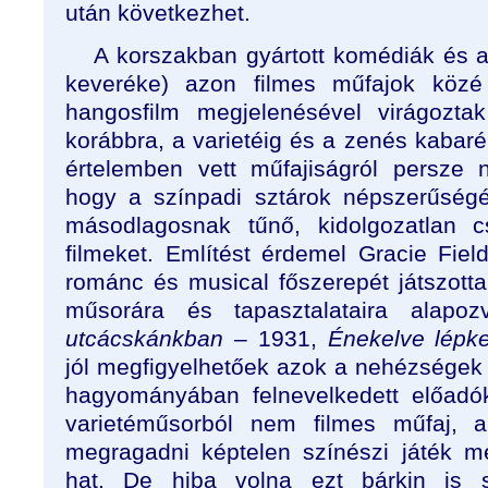
után következhet.
A korszakban gyártott komédiák és 
keveréke) azon filmes műfajok közé
hangosfilm megjelenésével virágoztak
korábbra, a varietéig és a zenés kabaré
értelemben vett műfajiságról persze 
hogy a színpadi sztárok népszerűségé
másodlagosnak tűnő, kidolgozatlan c
filmeket. Említést érdemel Gracie Fie
románc és musical főszerepét játszotta 
műsorára és tapasztalataira alapozv
utcácskánkban
– 1931,
Énekelve lépk
jól megfigyelhetőek azok a nehézségek é
hagyományában felnevelkedett előadó
varietéműsorból nem filmes műfaj, a 
megragadni képtelen színészi játék mes
hat. De hiba volna ezt bárkin is 