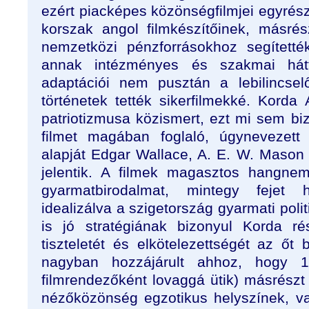
ezért piacképes közönségfilmjei egyrészt
korszak angol filmkészítőinek, másrés
nemzetközi pénzforrásokhoz segített
annak intézményes és szakmai hátt
adaptációi nem pusztán a lebilincse
történetek tették sikerfilmekké. Korda 
patriotizmusa közismert, ezt mi sem bi
filmet magában foglaló, úgynevezett 
alapját Edgar Wallace, A. E. W. Mason
jelentik. A filmek magasztos hangne
gyarmatbirodalmat, mintegy fejet
idealizálva a szigetország gyarmati poli
is jó stratégiának bizonyul Korda rés
tiszteletét és elkötelezettségét az őt
nagyban hozzájárult ahhoz, hogy 
filmrendezőként lovaggá ütik) másrészt 
nézőközönség egzotikus helyszínek, vad