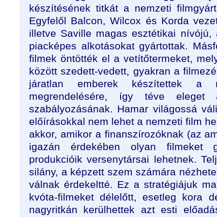
készítésének titkát a nemzeti filmgyárt
Egyfelől Balcon, Wilcox és Korda veze
illetve Saville magas esztétikai nívójú,
piacképes alkotásokat gyártottak. Másfe
filmek öntötték el a vetítőtermeket, mel
között szedett-vedett, gyakran a filmezé
járatlan emberek készítettek a 
megrendelésére, így téve eleget 
szabályozásának. Hamar világossá vál
előírásokkal nem lehet a nemzeti film he
akkor, amikor a finanszírozóknak (az am
igazán érdekében olyan filmeket g
produkcióik versenytársai lehetnek. Te
silány, a képzett szem számára nézhete
válnak érdekeltté. Ez a stratégiájuk mar
kvóta-filmeket délelőtt, esetleg kora d
nagyritkán kerülhettek azt esti előad