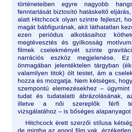
történeteiben egyre nagyobb hang
fenntartását biztosító hatáskeltő eljárás
alatt Hitchcock olyan szintre fejleszt, 
magát bábfigurának, akit láthatatlan ke
ezen periódus alkotásaihoz köthe
megtévesztés és gyilkosság motívum
filmek cselekményét szinte gravitác
narrációs eszköz megjelenése. 
önmagában jelentéktelen tárgyban (éks
valamilyen titok) ölt testet, ám a cse
hozza és mozgatja. Nem kétséges, hogy a
szempontú elemezésekhez – úgymint f
tudat és tudatalatti ábrázolásának, az
illetve a női szereplők férfi tek
vizsgálatához – is bőséges alapanyagot 
Hitchcock érett szerzői stílusa kétsé
de mintha az angol film vak, érzéketlen 