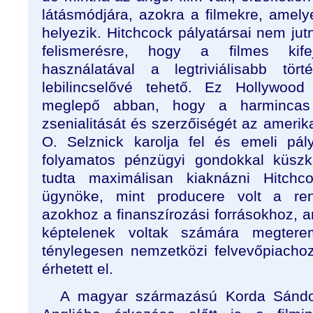
látásmódjára, azokra a filmekre, amelye
helyezik. Hitchcock pályatársai nem jut
felismerésre, hogy a filmes kife
használatával a legtriviálisabb tör
lebilincselővé tehető. Ez Hollywood
meglepő abban, hogy a harmincas
zsenialitását és szerzőiségét az amerik
O. Selznick karolja fel és emeli pál
folyamatos pénzügyi gondokkal küsz
tudta maximálisan kiaknázni Hitchco
ügynöke, mint producere volt a ren
azokhoz a finanszírozási forrásokhoz, 
képtelenek voltak számára megtere
ténylegesen nemzetközi felvevőpiacho
érhetett el.
A magyar származású Korda Sándo