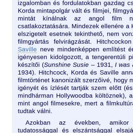
izgalomban és fordulatokban gazdag cs
Korda mintapolgár vált és filmjei, filmgy
mintát kínálnak az angol film ne
csatlakoztatására. Mindezek ellenére a
elszigetelt esetnek tekinthető, nem vo
filmgyártás felvirágzását. Hitchcoc
Saville
neve mindenképpen említést ér
igényesen kidolgozott, a tengerentúli 
készítői (
Sunshine Susie
– 1931,
I was
1934). Hitchcock, Korda és Saville ann
filmtörténet kanonizált szerzőivé, hogy 
igényét és ízlését tartják szem előtt (
mindhárman Hollywoodba költöznek), a
mint angol filmesekre, mert a filmkult
tudtak válni.
Azokban az években, amikor H
tudatossággal és elszántsággal elsaját