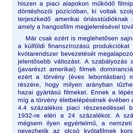
hiszen a piaci alapokon működő filmi
döntéshozói pozícióban, ki voltak szo
terjeszkedő amerikai óriásstúdiókna
amely a hangosfilm megjelenésével tová
Már csak ezért is meglehetősen sajn
a külföldi finanszírozású produkciókat
kvótarendszer bevezetését megalapozó
jelentősebb változást. A szabályozás a
(javarészt amerikai) filmek dominanciá
ezért a törvény (éves lebontásban) m
részére, hogy milyen arányban tűzhe
hazai gyártású filmeket. Ennek a lép
míg a törvény életbelépésének évében 
4.4 százalékos piaci részesedéssel b
1932-re eléri a 24 százalékot. A szá
mégsem ilyen egyértelmű, a nemzeti f
nevezhetik az olcsó kvótafilmek ko