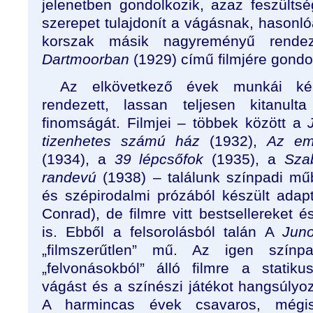
jelenetben gondolkozik, azaz feszültsé
szerepet tulajdonít a vágásnak, hasonl
korszak másik nagyreményű rende
Dartmoorban
(1929) című filmjére gondol
Az elkövetkező évek munkái kém
rendezett, lassan teljesen kitanult
finomságát. Filmjei – többek között a
tizenhetes számú ház
(1932),
Az emb
(1934), a
39 lépcsőfok
(1935), a
Sza
randevú
(1938) – találunk színpadi mű
és szépirodalmi prózából készült adapt
Conrad), de filmre vitt bestsellereket é
is. Ebből a felsorolásból talán A
Jun
„filmszerűtlen” mű. Az igen színpa
„felvonásokból” álló filmre a stati
vágást és a színészi játékot hangsúlyoz
A harmincas évek csavaros, mégi