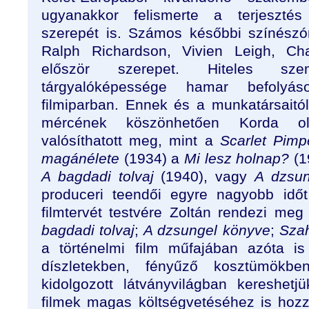
ugyanakkor felismerte a terjesztés 
szerepét is. Számos későbbi színészór
Ralph Richardson, Vivien Leigh, Cha
először szerepet. Hiteles sze
tárgyalóképessége hamar befolyá
filmiparban. Ennek és a munkatársaitó
mércének köszönhetően Korda oly
valósíthatott meg, mint a
Scarlet Pimp
magánélete
(1934) a
Mi lesz holnap?
(1
A bagdadi tolvaj
(1940), vagy
A dzsun
produceri teendői egyre nagyobb idő
filmtervét testvére Zoltán rendezi meg 
bagdadi tolvaj
;
A dzsungel könyve
;
Sza
a történelmi film műfajában azóta i
díszletekben, fényűző kosztümökbe
kidolgozott látványvilágban kereshet
filmek magas költségvetéséhez is hozz