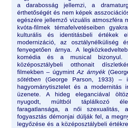
a darabosság jellemzi, a dramatur
érthetőségét és nem képek asszociációs 
egészére jellemző vizuális atmoszféra 
kvóta-filmek témafelvetéseiben gyak
kulturális és identitásbeli értékek 
modernizáció, az osztálynélküliség é
fenyegetően árnya. A legközkedvelte
komédia és a musical bizonyul. A
középosztálybeli otthonait díszletk
filmekben – úgymint
Az árnyék
(Georg
sötétben
(George Parson, 1933) – ig
hagyománytisztelet és a modernitás irá
üzenete. A hideg eleganciával öltöz
nyugodt, múltból táplálkozó él
faragatlansága, a női szexualitás, 
fogyasztás démonjai dúlják fel, a megn
legyőzése és a középosztálybeli értékr