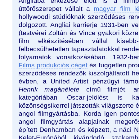
Angliába érkezése előtt is a filmip
úttörőszerepet vállalt a
magyar film l
hollywoodi stúdióknak szerződéses re
dolgozott. Angliai karrierje 1931-ben v
(testvérei Zoltán és Vince gyakori köz
film elkészítésében vállal kiseb
felbecsülhetetlen tapasztalatokkal rende
folyamatok vonatkozásában. 1932-b
Films produkciós céget
és független prod
szerződéses rendezők kiszolgáltatott h
évben, a United Artist pénzügyi támo
Henrik magánélete
című filmjét, a
kategóriában Oscar-jelölést is k
közönségsikerrel játszották világszerte é
angol filmgyártásba. Korda igen ponto
angol filmgyártás alapjainak megerő
épített Denhamban és képzett, a náci 
Kelet-Európából kivándorló szakem