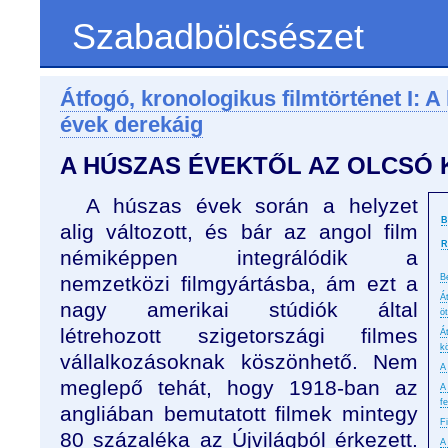
Szabadbölcsészet
Átfogó, kronologikus filmtörténet I: A
évek derekáig
A HÚSZAS ÉVEKTŐL AZ OLCSÓ 
A húszas évek során a helyzet
B
alig változott, és bár az angol film
R
némiképpen integrálódik a
nemzetközi filmgyártásba, ám ezt a
B
Á
nagy amerikai stúdiók által
ö
létrehozott szigetországi filmes
Á
k
vállalkozásoknak köszönhető. Nem
A
meglepő tehát, hogy 1918-ban az
A
f
angliában bemutatott filmek mintegy
F
80 százaléka az Újvilágból érkezett.
A