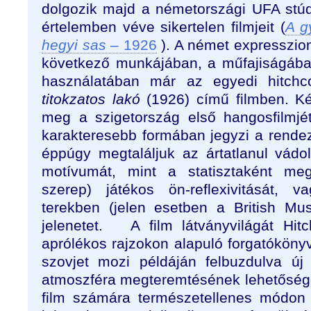
dolgozik majd a németországi UFA stúdi
értelemben véve sikertelen filmjeit (
A g
hegyi sas
– 1926
). A német expresszion
következő munkájában, a műfajiságába
használatában már az egyedi hitchco
titokzatos lakó
(1926) című filmben. Ké
meg a szigetország első hangosfilmjé
karakteresebb formában jegyzi a rende
éppúgy megtaláljuk az
ártatlanul vádo
motívumát, mint a statisztaként me
szerep) játékos ön-reflexivitását, 
terekben (jelen esetben a British Mu
jelenetet.
A film látványvilágát Hit
aprólékos rajzokon alapuló forgatókönyv
szovjet mozi példáján felbuzdulva új 
atmoszféra megteremtésének lehetőségei
film számára természetellenes módon