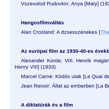
Vszevolod Pudovkin: Anya [Maty] (19
Hangosfilmváltás
Alan Crosland: A dzsesszénekes [
The
Az európai film az 1930-40-es évek
Alexander Korda: VIII. Henrik magán
Henry VIII] (1933)
Marcel Carné: Ködös utak [Le Quai d
Jean Renoir: Állat az emberben [La B
A diktatúrák és a film