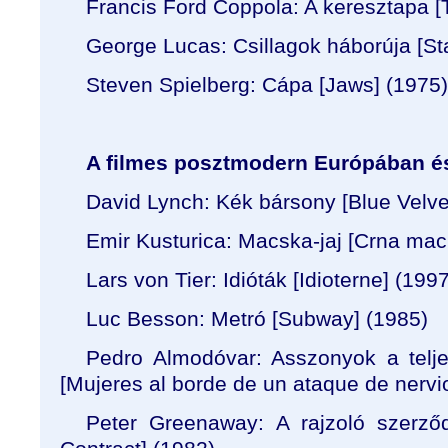
Francis Ford Coppola: A keresztapa [
George Lucas: Csillagok háborúja [St
Steven Spielberg: Cápa [Jaws] (1975)
A filmes posztmodern Európában é
David Lynch: Kék bársony [Blue Velve
Emir Kusturica: Macska-jaj [
Crna mack
Lars von Tier: Idióták [Idioterne] (1997
Luc Besson: Metró [Subway] (1985)
Pedro Almodóvar: Asszonyok a telj
[
Mujeres al borde de un ataque de nervi
Peter Greenaway: A rajzoló szerző