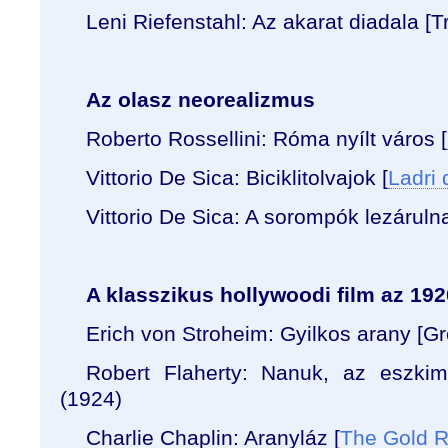
Leni Riefenstahl: Az akarat diadala [
Az olasz neorealizmus
Roberto
Rossellini
: Róma nyílt város [
Vittorio
De
Sica:
Biciklitolvajok [
Ladri d
Vittorio
De
Sica:
A sorompók lezárulna
A klasszikus hollywoodi film az 19
Erich von Stroheim: Gyilkos arany [G
Robert Flaherty: Nanuk, az eszkim
(1924)
Charlie Chaplin: Aranyláz [
The Gold 