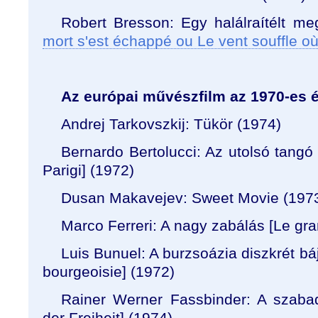
Robert Bresson: Egy halálraítélt me
mort s'est échappé ou Le vent souffle où 
Az európai művészfilm az 1970-es é
Andrej Tarkovszkij: Tükör (1974)
Bernardo Bertolucci: Az utolsó tangó
Parigi
] (1972)
Dusan Makavejev: Sweet Movie (197
Marco Ferreri: A nagy zabálás [
Le gra
Luis Bunuel: A burzsoázia diszkrét báj
bourgeoisie
] (1972)
Rainer Werner Fassbinder: A szaba
der Freiheit
] (1974)