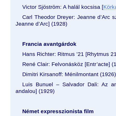
Victor Sjöström: A halál kocsisa [
Körk
Carl Theodor Dreyer: Jeanne d’Arc 
Jeanne d’Arc] (1928)
Francia avantgárdok
Hans Richter: Ritmus ’21 [Rhytmus 21
René Clair: Felvonásköz [Entr’acte] (
Dimitri Kirsanoff: Ménilmontant (1926)
Luis Bunuel – Salvador Dali: Az an
andalou] (1929)
Német expresszionista film