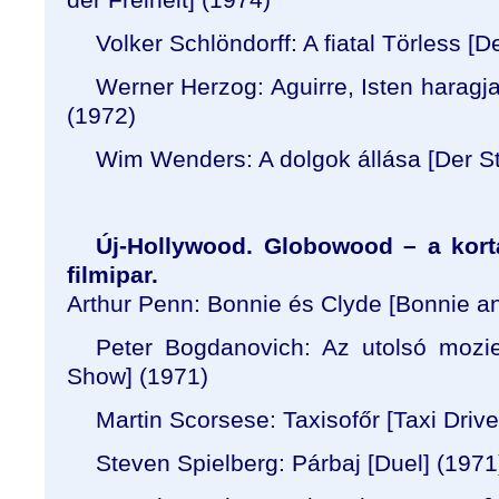
Volker Schlöndorff: A fiatal Törless [
De
Werner Herzog: Aguirre, Isten haragja
(1972)
Wim Wenders: A dolgok állása [
Der S
Új-Hollywood. Globowood – a kortá
filmipar.
Arthur Penn: Bonnie és Clyde [Bonnie a
Peter Bogdanovich: Az utolsó mozie
Show
] (1971)
Martin Scorsese: Taxisofőr [Taxi Drive
Steven Spielberg: Párbaj [Duel] (1971