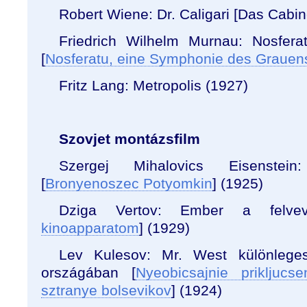
Robert Wiene: Dr. Caligari [Das Cabine
Friedrich Wilhelm Murnau: Nosferat
[
Nosferatu, eine Symphonie des Grauen
Fritz Lang: Metropolis (1927)
Szovjet montázsfilm
Szergej Mihalovics Eisenstei
[
Bronyenoszec Potyomkin
] (1925)
Dziga Vertov: Ember a felvev
kinoapparatom
] (1929)
Lev Kulesov: Mr. West különleges
országában [
Nyeobicsajnie prikljuc
sztranye bolsevikov
] (1924)