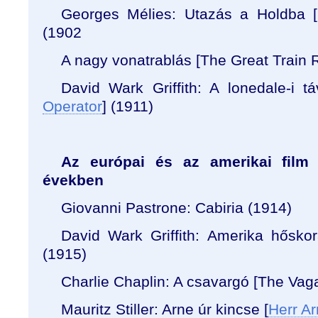
Georges Mélies: Utazás a Holdba [
(1902
A nagy vonatrablás [The Great Train 
David Wark Griffith: A lonedale-i tá
Operator
] (1911)
Az európai és az amerikai film
években
Giovanni Pastrone: Cabiria (1914)
David Wark Griffith: Amerika hőskor
(1915)
Charlie Chaplin: A csavargó [The Vag
Mauritz Stiller: Arne úr kincse
[
Herr A