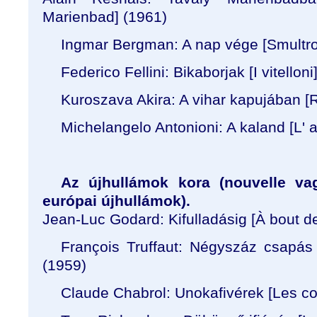
Marienbad] (1961)
Ingmar Bergman: A nap vége [Smultron
Federico Fellini: Bikaborjak [I vitelloni
Kuroszava Akira: A vihar kapujában 
Michelangelo Antonioni: A kaland [
L' 
Az újhullámok kora (nouvelle vag
európai újhullámok).
Jean-Luc Godard: Kifulladásig [À
bout de
François Truffaut: Négyszáz csapás 
(1959)
Claude Chabrol: Unokafivérek [
Les co