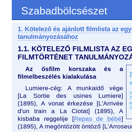
Szabadbölcsészet
1. Kötelező és ajánlott filmlista az eg
tanulmányozásához
1.1. KÖTELEZŐ FILMLISTA AZ 
FILMTÖRTÉNET TANULMÁNYOZ
Az ősfilm korszaka és a
S
filmelbeszélés kialakulása
F
R
Lumiere-cég: A munkaidő vége
F
[La Sortie des usines Lumiere]
T
(1895), A vonat érkezése [L’Arrivée
B
T
d'un train a La Ciotat] (1895), A
kisbaba reggelije [
Repas de bébé
]
(1895), A megöntözött öntöző [L’Arroseur