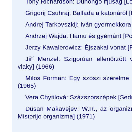
Tony Richardson: Dühöngő ifjúság [
Lo
Grigorij Csuhraj: Ballada a katonáról 
Andrej Tarkovszkij: Iván gyermekkora 
Andrzej Wajda: Hamu és gyémánt [
Po
Jerzy Kawalerowicz:
Éjszakai vonat [
Ji
ř
í Menzel:
Szigorúan ellenőrzött 
vlaky
] (1966)
Milos Forman: Egy szöszi szerelme 
(1965)
Vera Chytilová:
Százszorszépek [
Sed
Dusan Makavejev: W.R., az organiz
Misterije organizma
] (1971)