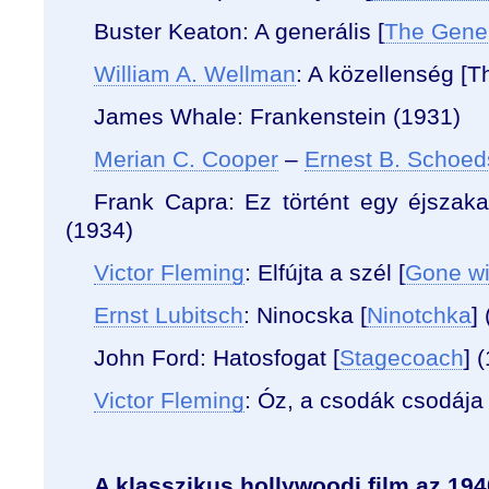
Buster Keaton: A generális [
The Gene
William A. Wellman
:
A közellenség [
T
James Whale: Frankenstein (1931)
Merian C. Cooper
–
Ernest B. Schoe
Frank Capra: Ez történt egy éjszaka
(1934)
Victor Fleming
: Elfújta a szél [
Gone wi
Ernst Lubitsch
: Ninocska [
Ninotchka
]
John Ford: Hatosfogat [
Stagecoach
] 
Victor Fleming
: Óz, a csodák csodája 
A klasszikus hollywoodi film az 19