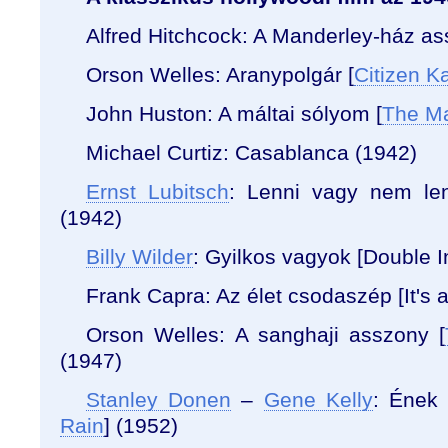
Alfred Hitchcock: A Manderley-ház a
Orson Welles: Aranypolgár [
Citizen K
John Huston: A máltai sólyom [
The Ma
Michael Curtiz: Casablanca (1942)
Ernst Lubitsch
: Lenni vagy nem len
(1942)
Billy Wilder
:
Gyilkos vagyok [
Double I
Frank Capra:
Az élet csodaszép [
It's
Orson Welles: A sanghaji asszony [
(1947)
Stanley Donen
–
Gene Kelly
: Ének
Rain
] (1952)