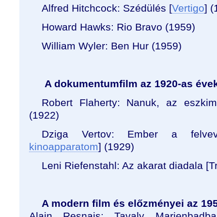
Alfred Hitchcock: Szédülés [
Vertigo
] 
Howard Hawks: Rio Bravo (1959)
William Wyler: Ben Hur (1959)
A dokumentumfilm az 1920-as évekt
Robert Flaherty: Nanuk, az eszkim
(1922)
Dziga Vertov: Ember a felvev
kinoapparatom
] (1929)
Leni Riefenstahl: Az akarat diadala [
A modern film és előzményei az 19
Alain Resnais: Tavaly Marienbadb