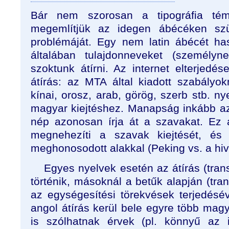
Bár nem szorosan a tipográfia tém
megemlítjük az idegen ábécéken szül
problémáját. Egy nem latin ábécét ha
általában tulajdonneveket (személyne
szoktunk átírni. Az internet elterjedés
átírás: az MTA által kiadott szabályok
kínai, orosz, arab, görög, szerb stb. ny
magyar kiejtéshez. Manapság inkább a
nép azonosan írja át a szavakat. Ez
megnehezíti a szavak kiejtését, és 
meghonosodott alakkal (Peking vs. a hiva
Egyes nyelvek esetén az átírás (trans
történik, másoknál a betűk alapján (trans
az egységesítési törekvések terjedés
angol átírás kerül bele egyre több mag
is szólhatnak érvek (pl. könnyű az 