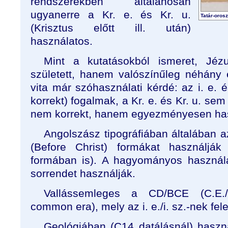
rendszerekben általánosan
ugyanerre a Kr. e. és Kr. u.
Tatár-oros
(Krisztus előtt ill. után)
használatos.
Mint a kutatásokból ismeret, Jéz
született, hanem valószínűleg néhány é
vita már szóhasználati kérdé: az i. e. é
korrekt) fogalmak, a Kr. e. és Kr. u. s
nem korrekt, hanem egyezményesen has
Angolszász tipográfiában általában 
(Before Christ) formákat használják 
formában is). A hagyományos használ
sorrendet használják.
Vallássemleges a CD/BCE (C.E./B
common era), mely az i. e./i. sz.-nek fel
Geológiában (C14 datálásnál) haszná