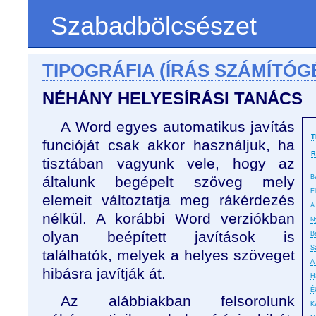
Szabadbölcsészet
TIPOGRÁFIA (ÍRÁS SZÁMÍTÓG
NÉHÁNY HELYESÍRÁSI TANÁCS
A Word egyes automatikus javítás
T
funcióját csak akkor használjuk, ha
R
tisztában vagyunk vele, hogy az
általunk begépelt szöveg mely
B
E
elemeit változtatja meg rákérdezés
A 
nélkül. A korábbi Word verziókban
N
olyan beépített javítások is
B
S
találhatók, melyek a helyes szöveget
A
hibásra javítják át.
H
É
Az alábbiakban felsorolunk
K