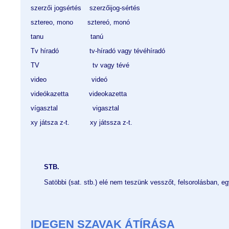
szerzői jogsértés    szerzőijog-sértés
sztereo, mono       sztereó, monó
tanu                       tanú
Tv híradó               tv-híradó vagy tévéhíradó
TV                          tv vagy tévé
video                      videó
videókazetta          videokazetta
vígasztal                 vigasztal
xy játsza z-t.          xy játssza z-t.   
STB.
Satöbbi (sat. stb.) elé nem teszünk vesszőt, felsorolásban, e
IDEGEN SZAVAK ÁTÍRÁSA