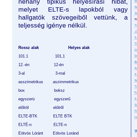
néhány tipikus helyesírási hibát,
N
A
melyet ELTE-s lapokból vagy
J
hallgatók szövegeiből vettünk, a
N
teljesség igénye nélkül.
T
„
A
T
Rossz alak                        Helyes alak
In
101.1                      101,1
D
B
12.-én                    12-én
A
3-al                         3-mal
A
No
asszimetrikus        aszimmetrikus
T
box                        boksz
F
egyszerü                egyszerű
A
S
előlröl                    elölről
F
ELTE-BTK             ELTE BTK
L
ELTÉ-n                  ELTE-n
M
Eötvös Lóránt        Eötvös Loránd