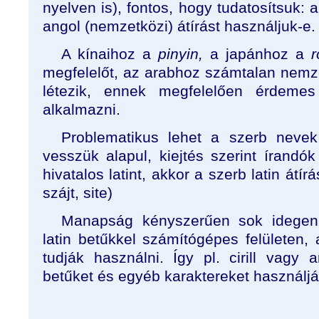
nyelven is), fontos, hogy tudatosítsuk: 
angol (nemzetközi) átírást használjuk-e.
A kínaihoz a
pinyin,
a japánhoz a
megfelelőt, az arabhoz számtalan nemze
létezik, ennek megfelelően érdemes
alkalmazni.
Problematikus lehet a szerb nevek á
vesszük alapul, kiejtés szerint írand
hivatalos latint, akkor a szerb latin átír
szájt, site)
Manapság kényszerűen sok idegen
latin betűkkel számítógépes felületen,
tudják használni. Így pl. cirill vagy 
betűket és egyéb karaktereket használjá