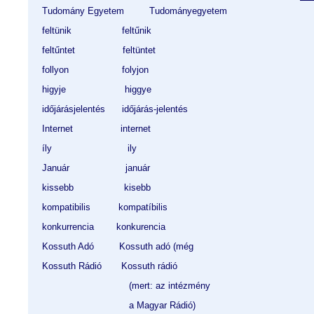
Tudomány Egyetem         Tudományegyetem
feltünik                  feltűnik
feltűntet                 feltüntet
follyon                   folyjon 
higyje                     higgye
időjárásjelentés      időjárás-jelentés
Internet                 internet
íly                           ily
Január                    január
kissebb                  kisebb
kompatibilis          kompatíbilis
konkurrencia        konkurencia   
Kossuth Adó         Kossuth adó (még                                         
Kossuth Rádió       Kossuth rádió 
                               (mert: az intézmény 
                               a Magyar Rádió)