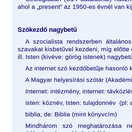
ahol a „present” az 1950-es évnél van kij
Szókezdő nagybetű
A szocialista rendszerben általános
szavakat kisbetűvel kezdeni, míg előtte 
ill. Isten (kivéve: görög istenek) nagybe
Az internet szó kezdőbetűje hasonló 
A Magyar helyesírási szótár (Akadémia
Internet: intézmény, internet: távközlé
isten: köznév, Isten: tulajdonnév (pl: 
biblia, de: Biblia (mint könyvcím)
Mindhárom szó meghatározása né