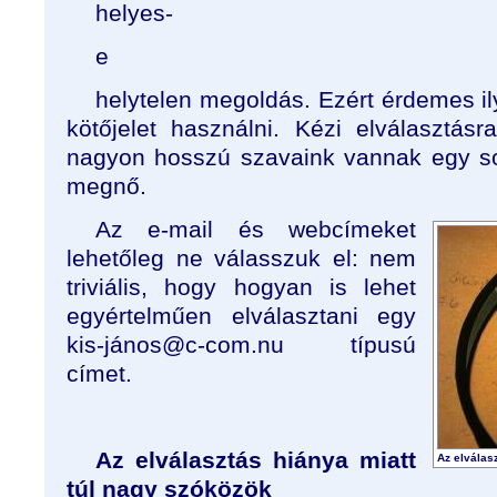
helyes-
e
helytelen megoldás. Ezért érdemes il
kötőjelet használni. Kézi elválasztá
nagyon hosszú szavaink vannak egy so
megnő.
Az e-mail és webcímeket
lehetőleg ne válasszuk el: nem
triviális, hogy hogyan is lehet
egyértelműen elválasztani egy
kis‑jános@c‑com.nu típusú
címet.
Az elválasztás hiánya miatt
Az elválas
túl nagy szóközök