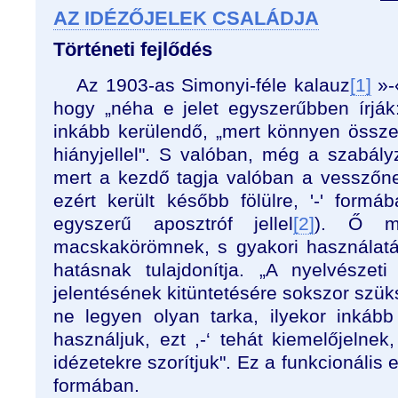
AZ IDÉZŐJELEK CSALÁDJA
Történeti fejlődés
Az 1903-as Simonyi-féle kalauz
[1]
»-«
hogy „néha e jelet egyszerűbben írják:
inkább kerülendő, „mert könnyen össze
hiányjellel". S valóban, még a szabály
mert a kezdő tagja valóban a vesszőne
ezért került később fölülre, '-' form
egyszerű aposztróf jellel
[2]
). Ő mé
macskakörömnek, s gyakori használatá
hatásnak tulajdonítja. „A nyelvésze
jelentésének kitüntetésére sokszor szük
ne legyen olyan tarka, ilyekor inkább 
használjuk, ezt ,-‘ tehát kiemelőjelnek,
idézetekre szorítjuk". Ez a funkcionális elk
formában.