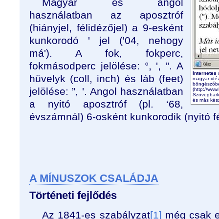
Magyar és angol
használatban az aposztróf
(hiányjel, félidézőjel) a 9-esként
kunkorodó ' jel ('04, nehogy
má'). A fok, fokperc,
fokmásodperc jelölése: °, ', ”. A
Internetes
hüvelyk (coll, inch) és láb (feet)
magyar idéz
böngészőbe
jelölése: ”, '. Angol használatban
(http://www
Szövegbarká
és más készí
a nyitó aposztróf (pl. ‘68,
évszámnál) 6-osként kunkorodik (nyitó fé
A MÍNUSZOK CSALÁDJA
Történeti fejlődés
Az 1841-es szabályzat
[1]
még csak eg