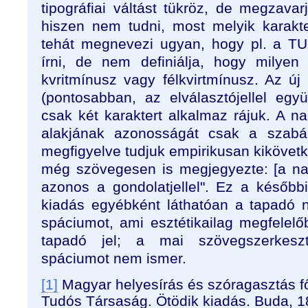
tipográfiai váltást tükröz, de megzava
hiszen nem tudni, most melyik karakt
tehát megnevezi ugyan, hogy pl. a TU-1
írni, de nem definiálja, hogy milyen
kvritmínusz vagy félkvirtmínusz. Az új
(pontosabban, az elválasztójellel együ
csak két karaktert alkalmaz rájuk. A na
alakjának azonosságát csak a szabál
megfigyelve tudjuk empirikusan kikövetke
még szövegesen is megjegyezte: [a nag
azonos a gondolatjellel". Ez a későbbi
kiadás egyébként láthatóan a tapadó n
spáciumot, ami esztétikailag megfelelő
tapadó jel; a mai szövegszerkesz
spáciumot nem ismer.
[1]
Magyar helyesírás és szóragasztás f
Tudós Társaság. Ötödik kiadás. Buda, 1