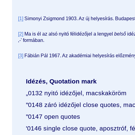
[1]
Simonyi Zsigmond 1903. Az új helyesírás. Budapes
[2]
Ma is él az alsó nyitó félidézőjel a lengyel
belső
idé
‚-' formában.
[3]
Fábián Pál 1967. Az akadémiai helyesírás előzmény
Idézés, Quotation mark
„0132 nyitó idézőjel, macskaköröm
"0148 záró idézőjel close quotes, m
"0147 open quotes
'0146 single close quote, aposztróf, fé