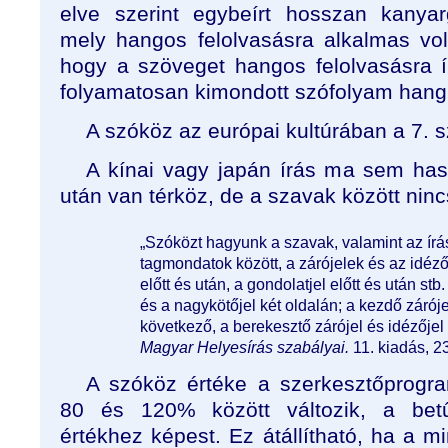
elve szerint egybeírt hosszan kanyar
mely hangos felolvasásra alkalmas vol
hogy a szöveget hangos felolvasásra í
folyamatosan kimondott szófolyam hangh
A szóköz az európai kultúrában a 7. s
A kínai vagy japán írás ma sem hasz
után van térköz, de a szavak között ninc
„Szóközt hagyunk a szavak, valamint az írás­
tagmondatok között, a zárójelek és az idéző
előtt és után, a gondolatjel előtt és után stb.
és a nagykötőjel két oldalán; a kezdő zárój
következő, a berekesztő zárójel és idézőjel 
Magyar Helyesírás szabályai.
11. kiadás, 2
A szóköz értéke a szerkesztőprogra
80 és 120% között változik, a betű
értékhez képest. Ez átállítható, ha 