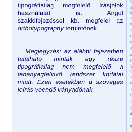
N
tipográfiailag megfelelő írásjelek
A
használatát is. Angol
J
szakkifejezéssel kb. megfelel az
N
T
orthotypography
területének.
„
A
T
In
Megjegyzés: az alábbi fejezetben
D
talál
ható minták egy része
B
tipográfiailag nem megfelelő a
A
A
tananyagfelvivő rendszer korlátai
No
miatt. Ezen esetekben a szöveges
T
leírás veendő irányadónak.
F
A
S
F
L
M