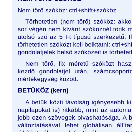
Nem törő szóköz: ctrl+shift+szóköz
Törhetetlen (nem törő) szóköz: akk
sor végén nem kívánt szóköznél törik m
utolsó szó az 5 Ft típusú szerkezetű. 
törhetetlen szóközt kell beiktatni: ctrl+s
gondolatjelek belső szóközeit is törhetet
Nem törő, fix méretű szóközt hasz
kezdő gondolatjel után, számcsoport
mértékegység között.
BETŰKÖZ (kern)
A betűk közti távolság igényesebb k
napilapokat is) ritkább, mint az automat
jobb ezen szövegek olvashatósága. A bet
változtatásával lehet globálisan állít