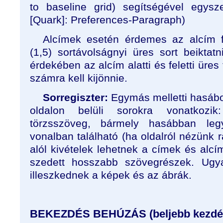
to baseline grid) segítségével egysze
[Quark]: Preferences-Paragraph)
Alcímek esetén érdemes az alcím fel
(1,5) sortávolságnyi üres sort beikta
érdekében az alcím alatti és feletti üre
számra kell kijönnie.
Sorregiszter:
Egymás melletti hasábo
oldalon belüli sorokra vonatkozik
törzsszöveg, bármely hasábban le
vonalban található (ha oldalról nézünk r
alól kivételek lehetnek a címek és alc
szedett hosszabb szövegrészek. Ugya
illeszkednek a képek és az ábrák.
BEKEZDÉS BEHÚZÁS (beljebb kezdé