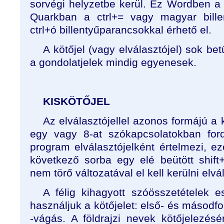
sorvégi helyzetbe kerül. Ez Wordben a ct
Quarkban a ctrl+= vagy magyar bille
ctrl+ó billentyűparancsokkal érhető el.
A kötőjel (vagy elválasztójel) sok bet
a gondolatjelek mindig egyenesek.
KISKÖTŐJEL
Az elválasztójellel azonos formájú a k
egy vagy 8-at szókapcsolatokban for
program elválasztójelként értelmezi, ezé
következő sorba egy elé beütött shift
nem törő változatával el kell kerülni elvá
A félig kihagyott szóösszetételek 
használjuk a kötőjelet: első- és másodfo
-vágás. A földrajzi nevek kötőjelezés