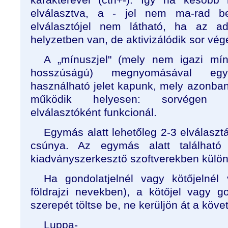
elválasztva, a - jel nem ma-rad 
elválasztójel nem látható, ha az a
helyzetben van, de aktivizálódik sor vég
A „mínuszjel" (mely nem igazi mín
hosszúságú) megnyomásával egy
használható jelet kapunk, mely azonb
működik helyesen: sorvégen kö
elválasztóként funkcionál.
Egymás alatt lehetőleg 2-3 elválaszt
csúnya. Az egymás alatt található
kiadványszerkesztő szoftverekben külö
Ha gondolatjelnél vagy kötőjelnél 
földrajzi nevekben), a kötőjel vagy go
szerepét töltse be, ne kerüljön át a köve
Luppa-