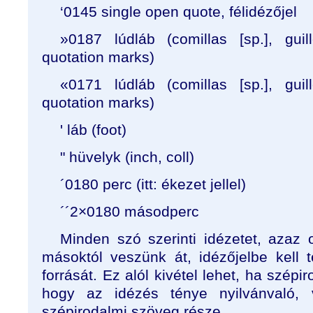
‘0145 single open quote, félidézőjel
»0187 lúdláb (comillas [sp.], guil
quotation marks)
«0171 lúdláb (comillas [sp.], guil
quotation marks)
' láb (foot)
" hüvelyk (inch, coll)
´0180 perc (itt: ékezet jellel)
´´2×0180 másodperc
Minden szó szerinti idézetet, azaz 
másoktól veszünk át, idézőjelbe kell 
forrását. Ez alól kivétel lehet, ha szép
hogy az idézés ténye nyilvánvaló,
szépirodalmi szöveg része.