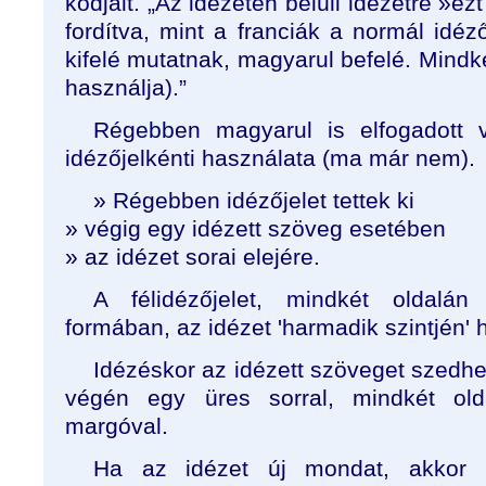
kódjait. „Az idézeten belüli idézetre »ez
fordítva, mint a franciák a normál idéző
kifelé mutatnak, magyarul befelé. Mindk
használja).”
Régebben magyarul is elfogadott v
idézőjelkénti használata (ma már nem).
» Régebben idézőjelet tettek ki
» végig egy idézett szöveg esetében
» az idézet sorai elejére.
A félidézőjelet, mindkét oldalán
formában, az idézet 'harmadik szintjén' 
Idézéskor az idézett szöveget szedhet
végén egy üres sorral, mindkét ol
margóval.
Ha az idézet új mondat, akkor 