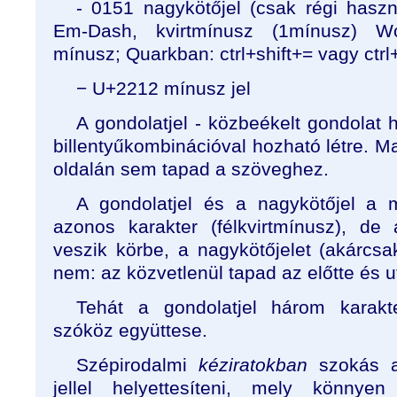
- 0151 nagykötőjel (csak régi haszn
Em-Dash, kvirtmínusz (1⁯mínusz) Wo
mínusz; Quarkban: ctrl+shift+= vagy ctrl
− U+2212 mínusz jel
A gondolatjel - közbeékelt gondolat
billentyűkombinációval hozható létre. 
oldalán sem tapad a szöveghez.
A gondolatjel és a nagykötőjel a 
azonos karakter (félkvirtmínusz), de
veszik körbe, a nagykötőjelet (akárcsa
nem: az közvetlenül tapad az előtte és 
Tehát a gondolatjel három karakter
szóköz együttese.
Szépirodalmi
kéziratokban
szokás a
jellel helyettesíteni, mely könnye