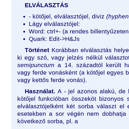
ELVÁLASZTÁS
- kötőjel, elválasztójel, diviz
(hyphen,
Lágy elválasztójel:
Word: ctrl+- (a rendes billentyűzet
Quark: Edit->H&Js
Történet
Korábban elválasztás helyett
ki egy szó, vagy jelzés nélkül választot
semipunctum
a 14. századtól került h
vagy ferde vonásként (a kötőjel egyes 
vagy kettős ferde vonás).
Használat.
A - jel azonos alakú, de k
kötőjel funkcióban összeköt bizonyos s
elválasztójelként két sorba választ el
esetekben a sor végén nem dobhatja á
következő sorba, pl. a