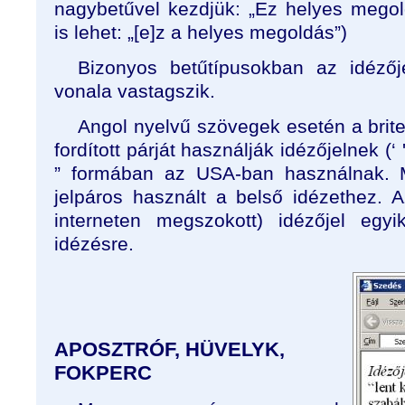
nagybetűvel kezdjük: „Ez helyes megold
is lehet: „[e]z a helyes megoldás”)
Bizonyos betűtípusokban az idézőj
vonala vastagszik.
Angol nyelvű szövegek esetén a brit
fordított párját használják idézőjelnek (‘ 
” formában az USA-ban használnak. 
jelpáros használt a belső idézethez. 
interneten megszokott) idézőjel egy
idézésre.
APOSZTRÓF, HÜVELYK,
FOKPERC