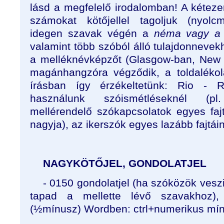
lásd a megfelelő irodalomban! A kétezer
számokat kötőjellel tagoljuk (nyolcmi
idegen szavak végén a
néma vagy a m
valamint több szóból álló tulajdonnevekh
a melléknévképzőt (Glasgow-ban, New 
magánhangzóra végződik, a toldalékol
írásban így érzékeltetünk: Rio - Ri
használunk szóismétléseknél (p
mellérendelő szókapcsolatok egyes fajtá
nagyja), az ikerszók egyes lazább fajtáin
NAGYKÖTŐJEL, GONDOLATJEL
- 0150 gondolatjel (ha szóközök veszi
tapad a mellette lévő szavakhoz), 
(½⁯mínusz) Wordben: ctrl+numerikus mí