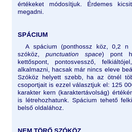
értékeket módosítjuk. Érdemes kicsi
megadni.
SPÁCIUM
A spácium (ponthossz köz, 0,2 n 
szóköz,
punctuation space
) pont h
kettőspont, pontosvessző, felkiáltóje
alkalmazni, hacsak már nincs eleve beáll
Szóköz helyett szebb, ha az ötnél t
csoportjait is ezzel választjuk el: 125 
karakter kern (karaktertávolság) érték
is létrehozhatunk. Spácium tehető felki
belső oldalához.
NEM TÖRŐ SZÓKÖZ