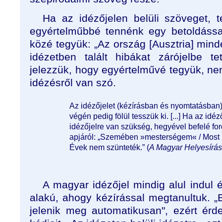
Ha az idézőjelen belüli szöveget, 
egyértelműbbé tennénk egy betoldással
közé tegyük: „Az ország [Ausztria] mind
idézetben talált hibákat zárójelbe te
jelezzük, hogy egyértelművé tegyük, nem 
idézésről van szó.
Az idézőjelet (kézírásban és nyomtatásban) 
végén pedig fölül tesszük ki. [...] Ha az id
idézőjelre van szükség, hegyével befelé ford
apjáról: „Szemében »mesterségem« / Most is
Évek nem szünteték.” (
A Magyar Helyesírás
A magyar idézőjel mindig alul indul é
alakú, ahogy kézírással megtanultuk. 
jelenik meg automatikusan", ezért ér