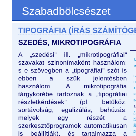
Szabadbölcsészet
TIPOGRÁFIA (ÍRÁS SZÁMÍTÓG
SZEDÉS, MIKROTIPOGRÁFIA
A „szedési" ill. „mikrotipográfiai"
T
szavakat szinonímaként használom;
R
s e szövegben a „tipográfiai" szót is
ebben a szűk jelentésben
B
E
használom. A mikrotipográfia
A 
tárgykörébe tartoznak a „tipográfiai
N
részletkérdések" (pl. betűköz,
B
S
sortávolság, egalizálás, behúzás;
A
melyek egy részét a
H
szerkesztőprogramok automatikusan
É
K
is beállítják), és tartalmazza a