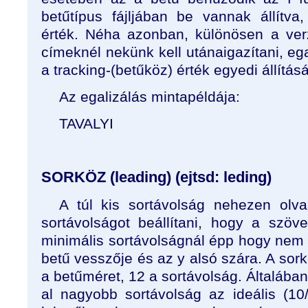
betűtípus fájljában be vannak állítva
érték. Néha azonban, különösen a ver
címeknél nekünk kell utánaigazítani, ega
a tracking-(betűköz) érték egyedi állításá
Az egalizálás mintapéldája:
TAVALYI
SORKÖZ (leading) (ejtsd: leding)
A túl kis sortávolság nehezen olv
sortávolságot beállítani, hogy a szöv
minimális sortávolságnál épp hogy nem 
betű vesszője és az y alsó szára. A sork
a betűméret, 12 a sortávolság. Általába
al nagyobb sortávolság az ideális (10/