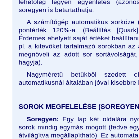
lehetőleg legyen egyenletes (azon
soregyen is betartathatja.
A számítógép automatikus sorköze (
pontérték 120%-a. (Beállítás [Quark]
Érdemes ehelyett saját értéket beállítan
pl. a kitevőket tartalmazó sorokban az
megnöveli az adott sor sortávolságát, 
hagyja).
Nagyméretű betűkből szedett 
automatikusnál általában jóval kisebbre ke
SOROK MEGFELELÉSE (SOREGYEN, s
Soregyen:
Egy lap két oldalára ny
sorok mindig egymás mögött (fedve egym
átvilágítva megállapítható). Ez automata