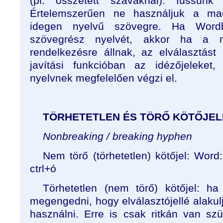
(pl. összetett szavaknál): fussun
Értelemszerűen ne használjuk a mag
idegen nyelvű szövegre. Ha Wordb
szövegrész nyelvét, akkor ha a m
rendelkezésre állnak, az elválasztást
javítási funkcióban az idézőjeleket
nyelvnek megfelelően végzi el.
TÖRHETETLEN ÉS TÖRŐ KÖTŐJE
Nonbreaking / breaking hyphen
Nem törő (törhetetlen) kötőjel: Word:
ctrl+ó
Törhetetlen (nem törő) kötőjel: h
megengedni, hogy elválasztójellé alakulj
használni. Erre is csak ritkán van szü