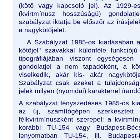
(kötő vagy kapcsoló jel). Az 1929-es
(kvirtmínusz hosszúságú) gondolat
szabályzat iktatja be először az írásjel
a nagykötőjelet.
A Szabályzat 1985-ös kiadásában a 
kötőjel" szavakkal különféle funkciójú
tipográfiájában viszont egységesen 
gondolatjel a nem tapadóként, a köt
viselkedik, akár kis- akár nagykötő
Szabályzat csak ezeket a tulajdonságo
jelek milyen (nyomdai) karakterrel írand
A szabályzat fényszedéses 1985-ös ki
az új, számítógépen szerkesztett
félkvirtmínuszként szerepel: a kvirtmínu
korábbi TU-154 vagy Budapest-Béc
lenyomatban TU-154, ill. Budapest