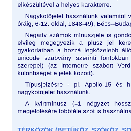
elkészültével a helyes karakterre.
Nagykötőjelet használunk valamitől v
óráig, 6-12. oldal, 1848-49), Bécs--Buda
Negatív számok mínuszjele is gondol
elvileg megegyezik a plusz jel kere
gyakorlatban a hozzá legközelebb álló
unicode szabvány szerinti fontokban
szerepel) (az internetre szabott Ve
különbséget e jelek között).
Típusjelzésre - pl. Apollo-15 és 
nagykötőjelet használunk.
A kvirtmínusz (=1 négyzet hossz
megjelölésére többféle szót is használn
TÉRKÖZÖK (BETŰKÖZ, SZÓKÖZ, S