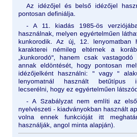
Az idézőjel és belső idézőjel hasz
pontosan definiálja.
- A 11. kiadás 1985-ös verziójáb
használnak, melyen egyértelműen láthat
kunkorodik. Az új, 12. lenyomatban 
karakterei némileg eltérnek a koráb
„kunkorodó", hanem csak vastagodó 
annak eldöntését, hogy pontosan mely
idézőjelként használni: " vagy " ala
lenyomatnál használt betűtípus id
lecserélni, hogy ez egyértelműen látszó
- A Szabályzat nem említi az els
nyelvészeti - kiadványokban használt apos
volna ennek funkcióját itt meghatá
használják, angol minta alapján).