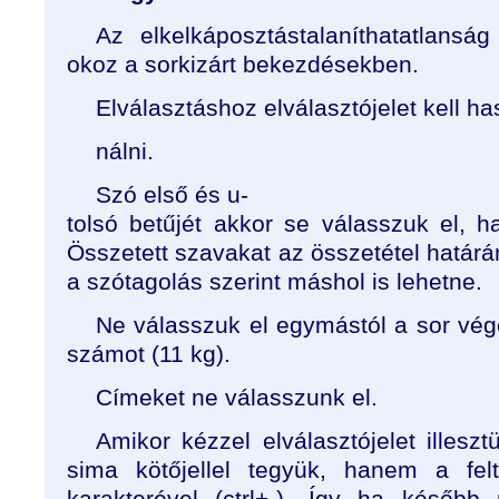
Az elkelkáposztástalaníthatatlanság
okoz a sorkizárt bekezdésekben.
Elválasztáshoz elválasztójelet kell ha
nálni.
Szó első és u-
tolsó betűjét akkor se válasszuk el, h
Összetett szavakat az összetétel határán
a szótagolás szerint máshol is lehetne.
Ne válasszuk el egymástól a sor vé
számot (11 kg).
Címeket ne válasszunk el.
Amikor kézzel elválasztójelet illes
sima kötőjellel tegyük, hanem a felt
karakterével (ctrl+-). Így ha későb