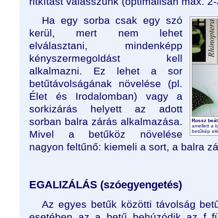
ritkítást válasszunk (optimálisan max. 2-
Ha egy sorba csak egy szó
kerül, mert nem lehet
elválasztani, mindenképp
kényszermegoldást kell
alkalmazni. Ez lehet a sor
betűtávolságának növelése (pl.
Élet és Irodalomban) vagy a
sorkizárás helyett az adott
sorban balra zárás alkalmazása.
Rossz beál
amellett a 
Mivel a betűköz növelése
betűkép elé
nagyon feltűnő: kiemeli a sort, a balra z
EGALIZÁLÁS (szóegyengetés)
Az egyes betűk közötti távolság be
esetében az a betű behúzódik az f fü