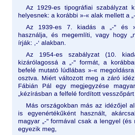
Az 1929-es tipográfiai szabályzat k
helyesnek: a korábbi »-« alak mellett a „-
Az 1939-es 7. kiadás a „-" és »
használja, és megemlíti, vagy hogy „
írják: ,-‘ alakban.
Az 1954-es szabályzat (10. kia
kizárólagossá a „-" formát, a korább
befelé mutató lúdlábas »-« megoldásra 
osztva. Miért változott meg a záró idé
Fábián Pál egy megjegyzése magyará
„kézírásban a felfelé fordított vesszőpár
Más országokban más az idézőjel ala
is egyenértékűként használt, akárcs
magyar „-" formával csak a lengyel (és
egyezik meg,