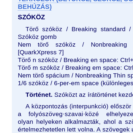
BEHÚZÁS)
SZÓKÖZ
Törő szóköz / Breaking standard / 
Szóköz gomb
Nem törő szóköz / Nonbreaking s
[QuarkXpress 7]
Törő n szóköz / Breaking en space: Ctrl
Törő m szóköz / Breaking em space: Ctr
Nem törő spácium / Nonbreaking Thin sp
1/6 szóköz / 6-per-em space (különlege
Történet.
Szóközt az írátörténet kez
A központozás (interpunkció) először
a folyószöveg·szavai·közé elhelyezet
olyan helyeken alkalmazták, ahol a s
értelmezhetetlen lett volna. A szövegek