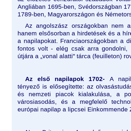
Angliában 1695-ben, Svédországban 17
1789-ben, Magyarországon és Németorsz
Az angolszász országokban nem az
hanem elsősorban a hirdetések és a hírek 
a napilapokat. Franciaországokban a di
fontos volt - elég csak arra gondolni, h
útjára a „vonal alatti" tárca (feuilleton) ro
Az első napilapok 1702-
A napi
tényező is elősegítette: az olvasástud
és nemzeti piacok kialakulása, a pos
városiasodás, és a megfelelő technol
európai napilap a lipcsei Einkommende 