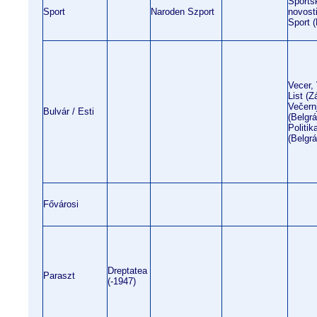
Sports
Sport
Naroden Szport
novost
Sport (
Vecer, 
List (Z
Večern
Bulvár / Esti
(Belgrá
Politik
(Belgrá
Fővárosi
Dreptatea
Paraszt
(-1947)