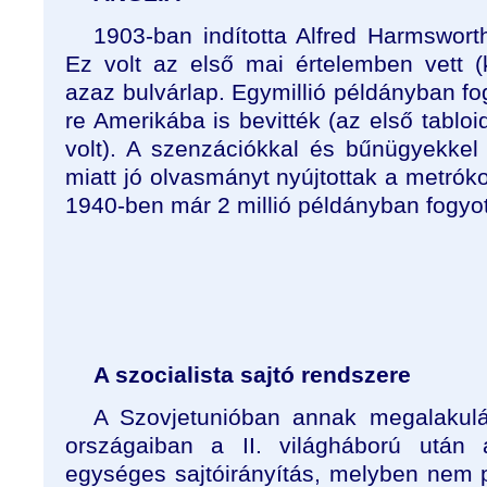
1903-ban indította Alfred Harmsworth
Ez volt az első mai értelemben vett (k
azaz bulvárlap. Egymillió példányban fo
re Amerikába is bevitték (az első tabloi
volt). A szenzációkkal és bűnügyekkel 
miatt jó olvasmányt nyújtottak a metró
1940-ben már 2 millió példányban fogyot
A szocialista sajtó rendszere
A Szovjetunióban annak megalakulás
országaiban a II. világháború után 
egységes sajtóirányítás, melyben nem 