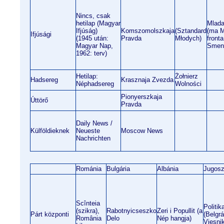
Nincs, csak
hetilap (Magyar
Mlada
Ifjúság)
Komszomolszkaja
(Sztandard
(ma M
Ifjúsági
(1945 után:
Pravda
Młodych)
fronta
Magyar Nap,
Smen
1962: terv)
Hetilap:
Żołnierz
Hadsereg
Krasznaja Zvezda
Néphadsereg
Wolności
Pionyerszkaja
Úttörő
Pravda
Daily News /
Külföldieknek
Neueste
Moscow News
Nachrichten
Románia
Bulgária
Albánia
Jugosz
Scînteia
Politik
(szikra),
Rabotnyicseszko
Zeri i Popullit (a
Párt központi
(Belgrá
România
Delo
Nép hangja)
Vjesni