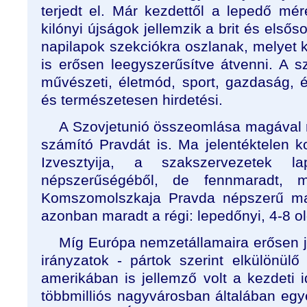
terjedt el. Már kezdettől a lepedő m
kilónyi újságok jellemzik a brit és elsős
napilapok szekciókra oszlanak, melyet 
is erősen leegyszerűsítve átvenni. A s
művészeti, életmód, sport, gazdaság, é
és természetesen hirdetési.
A Szovjetunió összeomlása magával r
számító Pravdát is. Ma jelentéktelen k
Izvesztyija, a szakszervezetek l
népszerűségéből, de fennmaradt, m
Komszomolszkaja Pravda népszerű ma
azonban maradt a régi: lepedőnyi, 4-8 o
Míg Európa nemzetállamaira erősen j
irányzatok - pártok szerint elkülönülő
amerikában is jellemző volt a kezdeti
többmilliós nagyvárosban általában egye