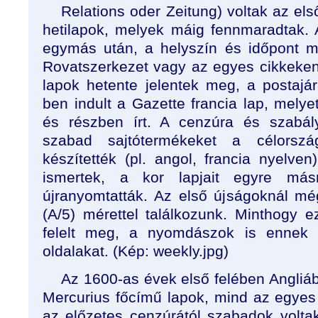
Relations oder Zeitung) voltak az e
hetilapok, melyek máig fennmaradtak. A 
egymás után, a helyszín és időpont meg
Rovatszerkezet vagy az egyes cikkeke
lapok hetente jelentek meg, a postajá
ben indult a Gazette francia lap, melye
és részben írt. A cenzúra és szabál
szabad sajtótermékeket a célorszá
készítették (pl. angol, francia nyelve
ismertek, a kor lapjait egyre másra
újranyomtatták. Az első újságoknál m
(A/5) mérettel találkozunk. Minthogy 
felelt meg, a nyomdászok is ennek m
oldalakat. (Kép: weekly.jpg)
Az 1600-as évek első felében Angliáb
Mercurius főcímű lapok, mind az egyes 
az előzetes cenzúrától szabadok voltak