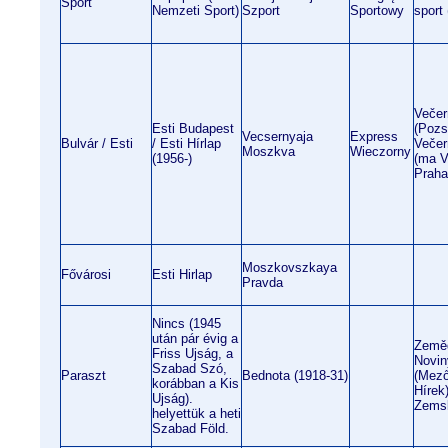
Sport
Nemzeti Sport)
Szport
Sportowy
sport
Večer
Esti Budapest
(Pozs
Vecsernyaja
Express
Bulvár / Esti
/ Esti Hírlap
Večer
Moszkva
Wieczorny
(1956-)
(ma V
Praha
Moszkovszkaya
Fővárosi
Esti Hirlap
Pravda
Nincs (1945
után pár évig a
Země
Friss Ujság, a
Novin
Szabad Szó,
Paraszt
Bednota (1918-31)
(Mező
korábban a Kis
Hírek
Ujság).
Zemsk
helyettük a heti
Szabad Föld.