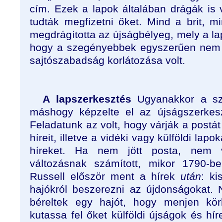
cím. Ezek a lapok általában drágák is 
tudták megfizetni őket. Mind a brit, m
megdrágította az újságbélyeg, mely a lap
hogy a szegényebbek egyszerűen nem t
sajtószabadság korlátozása volt.
A lapszerkesztés
Ugyanakkor a s
máshogy képzelte el az újságszerkesz
Feladatunk az volt, hogy várják a postát
híreit, illetve a vidéki vagy külföldi lap
híreket. Ha nem jött posta, nem 
változásnak számított, mikor 1790-b
Russell először ment a hírek
után
: ki
hajókról beszerezni az újdonságokat.
béreltek egy hajót, hogy menjen kö
kutassa fel őket külföldi újságok és hír