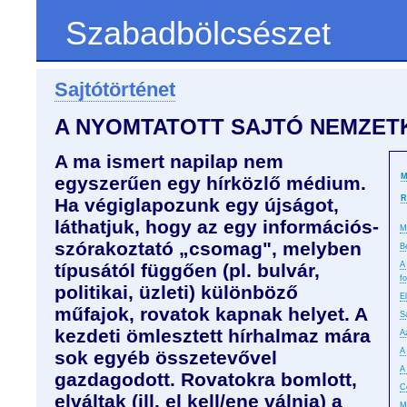
Szabadbölcsészet
Sajtótörténet
A NYOMTATOTT SAJTÓ NEMZET
A ma ismert napilap nem
M
egyszerűen egy hírközlő médium.
R
Ha végiglapozunk egy újságot,
láthatjuk, hogy az egy információs-
M
szórakoztató „csomag", melyben
B
típusától függően (pl. bulvár,
A
f
politikai, üzleti) különböző
E
műfajok, rovatok kapnak helyet. A
S
kezdeti ömlesztett hírhalmaz mára
A
A 
sok egyéb összetevővel
A 
gazdagodott. Rovatokra bomlott,
C
elváltak (ill. el kell/ene válnia) a
M