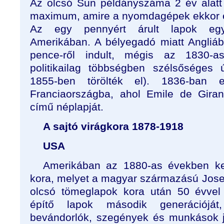
Az olcsó Sun példányszáma 2 év alatt 1
maximum, amire a nyomdagépek ekkor e
Az egy pennyért árult lapok egyc
Amerikában. A bélyegadó miatt Angliá
pence-ről indult, mégis az 1830-a
politikailag többségben szélsőséges 
1855-ben törölték el). 1836-ban 
Franciaországba, ahol Emile de Giran
című néplapját.
A sajtó virágkora 1878-1918
USA
Amerikában az 1880-as években kez
kora, melyet a magyar származású Josep
olcsó tömeglapok kora után 50 évvel 
építő lapok második generációj
bevándorlók, szegények és munkások j