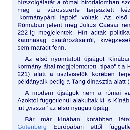
hírszolgálatát a római birodalomban sz
meg a városszerte terjesztett kéz
„kormánypárti lapok" voltak. Az első
Rómában jelent meg Julius Caesar rend
222-ig megjelentek. Hírt adtak politika
katonaság csatározásairól, kivégzése
sem maradt fenn.
Az első nyomtatott újságot Kínában
kormány által megjelentetett „tipao"-t a H
221) alatt a tisztviselők körében terj
példányaik pedig a Tang dinasztia alatt 
A modern újságok nem a római vagy
Azoktól függetlenül alakultak ki, s Kíná
jut „vissza" az első nyugati újság.
Bár már kínában korábban lét
Gutenberg
Európában ettől függetle