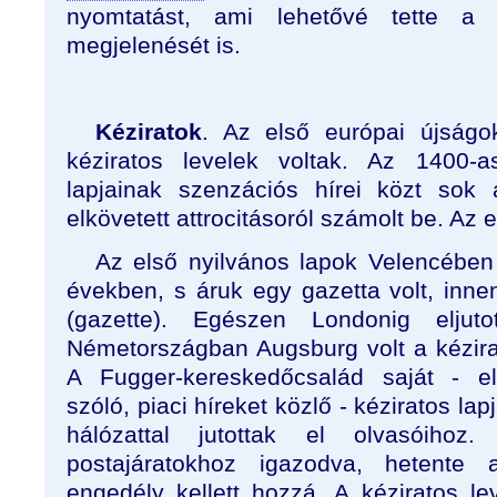
nyomtatást, ami lehetővé tette a
megjelenését is.
Kéziratok
. Az első európai újságok
kéziratos levelek voltak. Az 1400-
lapjainak szenzációs hírei közt sok 
elkövetett attrocitásoról számolt be. Az e
Az első nyilvános lapok Velencében
években, s áruk egy gazetta volt, inne
(gazette). Egészen Londonig eljut
Németországban Augsburg volt a kézirat
A Fugger-kereskedőcsalád saját - e
szóló, piaci híreket közlő - kéziratos lap
hálózattal jutottak el olvasóihoz
postajáratokhoz igazodva, hetente 
engedély kellett hozzá. A kéziratos le