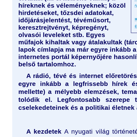
híreknek és véleményeknek; közöl
A
hirdetéseket, tőzsdei adatokat,
időjárásjelentést, tévéműsort,
M
keresztrejtvényt, képregényt,
É
olvasói leveleket stb. Egyes
műfajok kihaltak vagy átalakultak (tárc
lapok címlapja ma már egyre inkább a
internetes portál képernyőjére hasonl
belső tartalomhoz.
A rádió, tévé és internet előretöré
egyre inkább a legfrissebb hírek és
mellette) a mélyebb elemzések, temat
tolódik el. Legfontosabb szerepe
cselekedeteinek és a politikai életnek 
A kezdetek
A nyugati világ történet