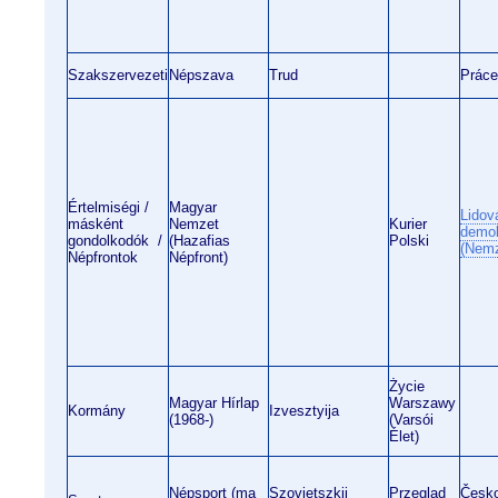
Szakszervezeti
Népszava
Trud
Práce
Értelmiségi /
Magyar
Lidov
másként
Nemzet
Kurier
demok
gondolkodók /
(Hazafias
Polski
(Nemz
Népfrontok
Népfront)
Życie
Magyar Hírlap
Warszawy
Kormány
Izvesztyija
(1968-)
(Varsói
Élet)
Népsport (ma
Szovjetszkij
Przegląd
Česk