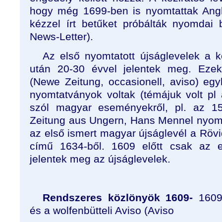
hogy még 1699-ben is nyomtattak Angl
kézzel írt betűket próbálták nyomdai
News-Letter).
Az első nyomtatott újságlevelek a k
után 20-30 évvel jelentek meg. Ezek
(Newe Zeitung, occasionell, aviso) egy
nyomtatványok voltak (témájuk volt pl 
szól magyar eseményekről, pl. az 1
Zeitung aus Ungern, Hans Mennel nyom
az első ismert magyar újságlevél a Rövid
című 1634-ből. 1609 előtt csak az
jelentek meg az újságlevelek.
Rendszeres közlönyök 1609-
1609
és a wolfenbütteli Aviso (Aviso