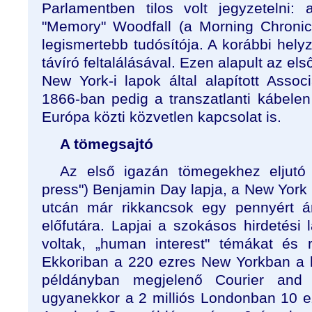
Parlamentben tilos volt jegyzetelni:
"Memory" Woodfall (a Morning Chronicl
legismertebb tudósítója. A korábbi helyz
távíró feltalálásával. Ezen alapult az el
New York-i lapok által alapított Assoc
1866-ban pedig a transzatlanti kábele
Európa közti közvetlen kapcsolat is.
A tömegsajtó
Az első igazán tömegekhez eljutó 
press") Benjamin Day lapja, a New York 
utcán már rikkancsok egy pennyért ár
előfutára. Lapjai a szokásos hirdetési 
voltak, „human interest" témákat és r
Ekkoriban a 220 ezres New Yorkban a 
példányban megjelenő Courier and 
ugyanekkor a 2 milliós Londonban 10 ez