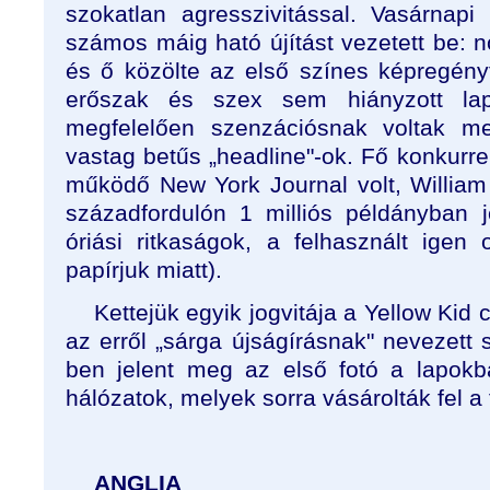
szokatlan agresszivitással. Vasárnap
számos máig ható újítást vezetett be: női
és ő közölte az első színes képregén
erőszak és szex sem hiányzott lap
megfelelően szenzációsnak voltak me
vastag betűs „headline"-ok. Fő konkurre
működő New York Journal volt, William
századfordulón 1 milliós példányban 
óriási ritkaságok, a felhasznált ige
papírjuk miatt).
Kettejük egyik jogvitája a Yellow Kid
az erről „sárga újságírásnak" nevezett 
ben jelent meg az első fotó a lapokb
hálózatok, melyek sorra vásárolták fel a 
ANGLIA