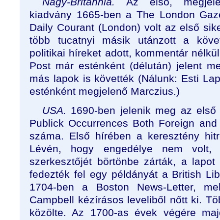
Nagy-Britannia.
Az első, megjel
kiadvány 1665-ben a The London Gaze
Daily Courant (London) volt az első sik
több tucatnyi másik utánzott a köve
politikai híreket adott, kommentár nélk
Post már esténként (délután) jelent me
más lapok is követték (Nálunk: Esti Lapo
esténként megjelenő Marczius.)
USA.
1690-ben jelenik meg az első 
Publick Occurrences Both Foreign and
száma. Első hírében a keresztény hitre
Lévén, hogy engedélye nem volt, a
szerkesztőjét börtönbe zárták, a lapo
fedezték fel egy példányát a British Li
1704-ben a Boston News-Letter, me
Campbell kézírásos leveliből nőtt ki. Töb
közölte. Az 1700-as évek végére ma