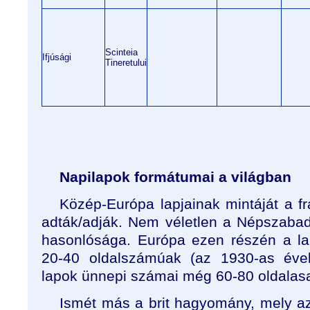
Scinteia
Ifjúsági
Tineretului
Napilapok formátumai a világban
Közép-Európa lapjainak mintáját a f
adták/adják. Nem véletlen a Népszabad
hasonlósága. Európa ezen részén a l
20-40 oldalszámúak (az 1930-as év
lapok ünnepi számai még 60-80 oldalasak
Ismét más a brit hagyomány, mely a