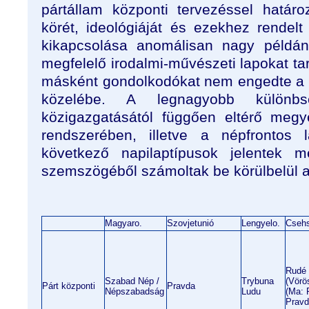
pártállam központi tervezéssel hatá
körét, ideológiáját és ezekhez rendel
kikapcsolása anomálisan nagy példán
megfelelő irodalmi-művészeti lapokat tar
másként gondolkodókat nem engedte a
közelébe. A legnagyobb különb
közigazgatásától függően eltérő megye
rendszerében, illetve a népfrontos 
következő napilaptípusok jelentek 
szemszögéből számoltak be körülbelül
Magyaro.
Szovjetunió
Lengyelo.
Csehs
Rudé 
Szabad Nép /
Trybuna
(Vörö
Párt központi
Pravda
Népszabadság
Ludu
(Ma: 
Pravd