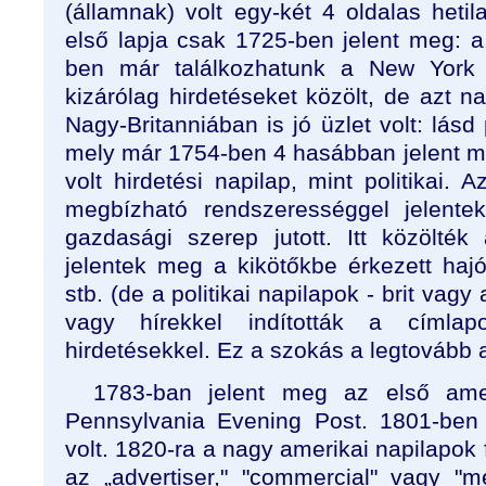
(államnak) volt egy-két 4 oldalas heti
első lapja csak 1725-ben jelent meg: 
ben már találkozhatunk a New York D
kizárólag hirdetéseket közölt, de azt na
Nagy-Britanniában is jó üzlet volt: lásd 
mely már 1754-ben 4 hasábban jelent m
volt hirdetési napilap, mint politikai.
megbízható rendszerességgel jelente
gazdasági szerep jutott. Itt közölték 
jelentek meg a kikötőkbe érkezett hajó
stb. (de a politikai napilapok - brit vag
vagy hírekkel indították a címl
hirdetésekkel. Ez a szokás a legtovább
1783-ban jelent meg az első ameri
Pennsylvania Evening Post. 1801-ben
volt. 1820-ra a nagy amerikai napilapok 
az „advertiser," "commercial" vagy "me