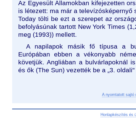
Az Egyesült Államokban kifejezetten or
is létezett: ma már a televízósképerny
Today tölti be ezt a szerepet az orszá
befolyásúnak tartott New York Times (1,2
meg (1993)) mellett.
A napilapok másik fő típusa a bul
Európában ebben a vékonyabb német m
követjük. Angliában a bulvárlapoknál i
és ők (The Sun) vezették be a „3. oldali"
A nyomtatott sajtó
Honlapkészítés és 