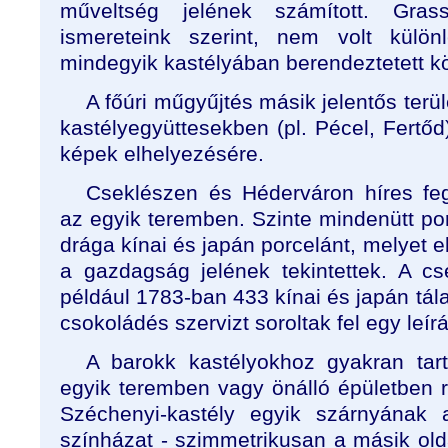
műveltség jelének számított. Grass
ismereteink szerint, nem volt külön
mindegyik kastélyában berendeztetett k
A főúri műgyűjtés másik jelentős terül
kastélyegyüttesekben (pl. Pécel, Fertőd
képek elhelyezésére.
Cseklészen és Héderváron híres feg
az egyik teremben. Szinte mindenütt po
drága kínai és japán porcelánt, melyet 
a gazdagság jelének tekintettek. A c
például 1783-ban 433 kínai és japán tála
csokoládés szervizt soroltak fel egy leír
A barokk kastélyokhoz gyakran tart
egyik teremben vagy önálló épületben 
Széchenyi-kastély egyik szárnyának 
színházat - szimmetrikusan a másik old