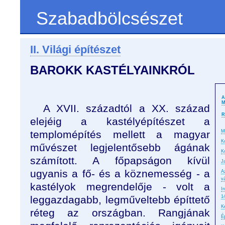
Szabadbölcsészet
II. Világi építészet
BAROKK KASTÉLYAINKRÓL
A
M
A XVII. századtól a XX. század
R
elejéig a kastélyépítészet a
templomépítés mellett a magyar
M
K
művészet legjelentősebb ágának
K
számított. A főpapságon kívül
J
ugyanis a fő- és a köznemesség - a
A
v
kastélyok megrendelője - volt a
I
leggazdagabb, legműveltebb építtető
1
K
réteg az országban. Rangjának
É