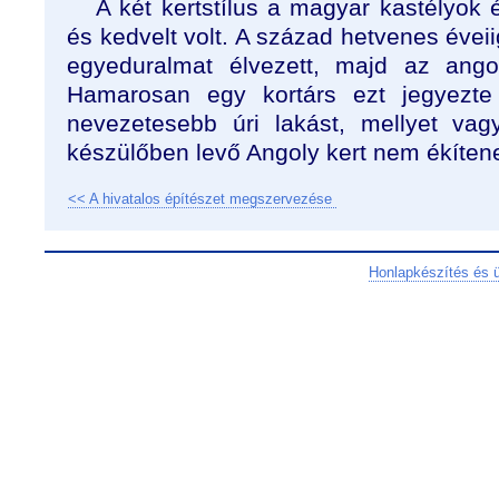
A két kertstílus a magyar kastélyok é
és kedvelt volt. A század hetvenes éveiig
egyeduralmat élvezett, majd az ango
Hamarosan egy kortárs ezt jegyezte 
nevezetesebb úri lakást, mellyet vag
készülőben levő Angoly kert nem ékítene
<< A hivatalos építészet megszervezése
Honlapkészítés és 