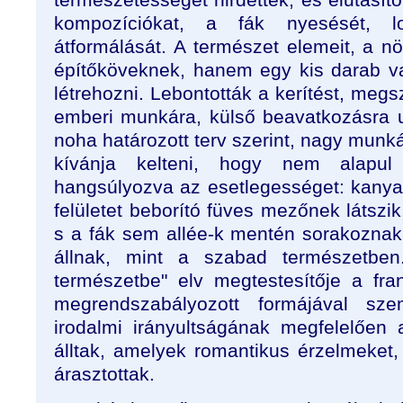
kompozíciókat, a fák nyesését, l
átformálását. A természet elemeit, a n
építőköveknek, hanem egy kis darab va
létrehozni. Lebontották a kerítést, megs
emberi munkára, külső beavatkozásra ut
noha határozott terv szerint, nagy munkáv
kívánja kelteni, hogy nem alapul 
hangsúlyozva az esetlegességet: kanya
felületet beborító füves mezőnek látszik.
s a fák sem allée-k mentén sorakozna
állnak, mint a szabad természetben
természetbe" elv megtestesítője a franci
megrendszabályozott formájával sz
irodalmi irányultságának megfelelően
álltak, amelyek romantikus érzelmeket,
árasztottak.