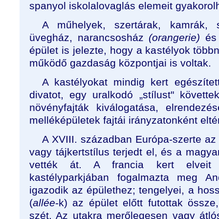
spanyol iskolalovaglás elemeit gyakorolh
A műhelyek, szertárak, kamrák, s
üvegház, narancsosház
(orangerie)
és 
épület is jelezte, hogy a kastélyok több
működő gazdaság központjai is voltak.
A kastélyokat mindig kert egészíte
divatot, egy uralkodó „stílust" követte
növényfajták kiválogatása, elrendezé
melléképületek fajtái irányzatonként elté
A XVIII. században Európa-szerte az 
vagy tájkertstílus terjedt el, és a magyar
vették át. A francia kert elveit 
kastélyparkjában fogalmazta meg A
igazodik az épülethez; tengelyei, a hos
(
allée
-k) az épület előtt futottak össze
szét. Az utakra merőlegesen vagy átl