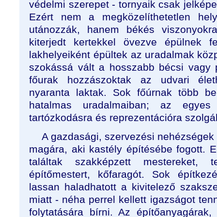
védelmi szerepet - tornyaik csak jelkép
Ezért nem a megközelíthetetlen hely
utánozzák, hanem békés viszonyokra 
kiterjedt kertekkel övezve épülnek f
lakhelyeiként épültek az uradalmak köz
szokássá vált a hosszabb bécsi vagy 
főurak hozzászoktak az udvari élet
nyaranta laktak. Sok főúrnak több ber
hatalmas uradalmaiban; az egyes 
tartózkodásra és reprezentációra szolgál
A gazdasági, szervezési nehézségek mi
magára, aki kastély építésébe fogott. 
találtak szakképzett mestereket, t
építőmestert, kőfaragót. Sok építke
lassan haladhatott a kivitelező szaksze
miatt - néha perrel kellett igazságot te
folytatására bírni. Az építőanyagárak,