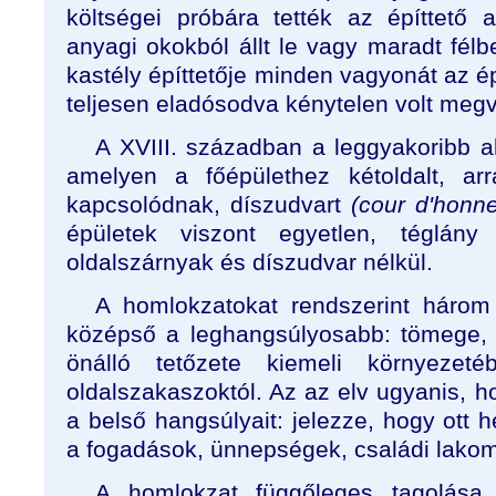
költségei próbára tették az építtető 
anyagi okokból állt le vagy maradt félb
kastély építtetője minden vagyonát az ép
teljesen eladósodva kénytelen volt megvá
A XVIII. században a leggyakoribb a
amelyen a főépülethez kétoldalt, ar
kapcsolódnak, díszudvart
(cour d'honne
épületek viszont egyetlen, téglány
oldalszárnyak és díszudvar nélkül.
A homlokzatokat rendszerint három r
középső a leghangsúlyosabb: tömege, 
önálló tetőzete kiemeli környezeté
oldalszakaszoktól. Az az elv ugyanis, h
a belső hangsúlyait: jelezze, hogy ott h
a fogadások, ünnepségek, családi lakom
A homlokzat függőleges tagolása 