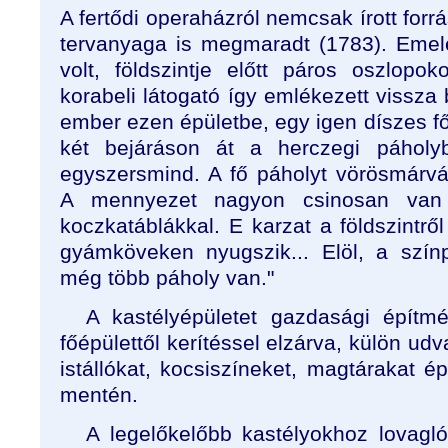
A fertődi operaházról nemcsak írott fo
tervanyaga is megmaradt (1783). Emel
volt, földszintje előtt páros oszlopo
korabeli látogató így emlékezett vissza 
ember ezen épületbe, egy igen díszes fő 
két bejáráson át a herczegi páholy
egyszersmind. A fő páholyt vörösmárvá
A mennyezet nagyon csinosan van 
koczkatáblákkal. E karzat a földszintr
gyámköveken nyugszik... Elöl, a színp
még több páholy van."
A kastélyépületet gazdasági építmé
főépülettől kerítéssel elzárva, külön udv
istállókat, kocsiszíneket, magtárakat 
mentén.
A legelőkelőbb kastélyokhoz lovaglói