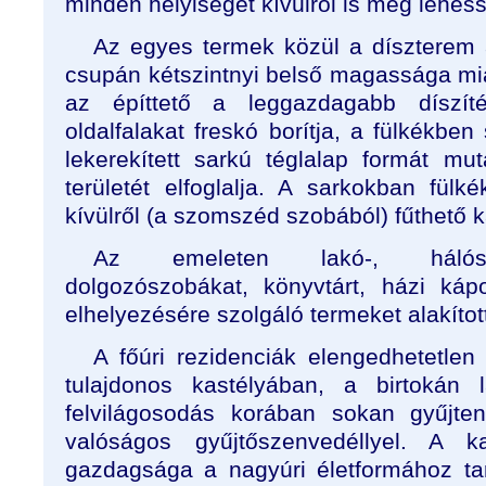
minden helyiséget kívülről is meg lehess
Az egyes termek közül a díszterem
csupán kétszintnyi belső magassága mia
az építtető a leggazdagabb díszít
oldalfalakat freskó borítja, a fülkékben
lekerekített sarkú téglalap formát mut
területét elfoglalja. A sarkokban fülk
kívülről (a szomszéd szobából) fűthető 
Az emeleten lakó-, hálószo
dolgozószobákat, könyvtárt, házi ká
elhelyezésére szolgáló termeket alakított
A főúri rezidenciák elengedhetetlen
tulajdonos kastélyában, a birtokán 
felvilágosodás korában sokan gyűjte
valóságos gyűjtőszenvedéllyel. A ka
gazdagsága a nagyúri életformához ta