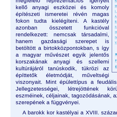
megfelelő reprezentációs igényeit
K
kellő anyagi eszközei és komoly
M
I
építészeti ismeretei révén magas
A
fokon tudta kielégíteni. A kastély
B
azonban összetett funkcióval
II
I
rendelkezett: nemcsak társadalmi,
I
hanem gazdasági szerepet is
V
betöltött a birtokközpontokban, s így
a magyar művészet egyik jelentős
M
korszakának anyagi és szellemi
F
kultúrájáról tanúskodik, tükrözi az
É
építtetők életmódját, műveltségi
viszonyait. Mint épülettípus a feudáli
Jellegzetességei, létrejöttének k
eszméinek, céljainak, tagozódásának, az
szerepének a függvényei.
A barokk kor kastélyai a XVIII. szá