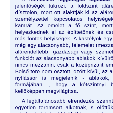
jelentőségét tükrözi: a földszint alár
dísztelen, mert ott alakítják ki az alár
személyzettel kapcsolatos helyisége
kamrát. Az emelet a fő színt, mert
helyezkednek el az építtetőnek és csa
más fontos helyiségek. A kastélyok egy
még egy alacsonyabb, félemelet (mezzan
alárendeltebb, gazdasági vagy személ
funkciót az alacsonyabb ablakok kívülrő
nincs mezzanin, csak a középrizalit eme
Belső tere nem osztott, ezért kívül, az 
nyílássor is megjelenik - ablakok, 
formájában -, hogy a kétszintnyi 
kellőképpen megvilágítsa.
A legáltalánosabb elrendezés szerin
egyetlen teremsort alkotnak, s előttü