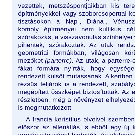
vezettek, metszéspontjaikban kis tere
építményekkel vagy szoborcsoporttal ko
tisztásokon a Nap-, Diána-, Vénusz
komoly építményei nem kultikus cé
szórakozás, a visszavonulás színhelyei v
pihentek, szórakoztak. Az utak rendsz
geometriai formákban, világosan kör
mezőket
(parterre).
Az utak, a parterre
fákat formára nyírták, hogy egységes
rendezett külsőt mutassanak. A kertben 
rézsűs feljárók is a rendezett, szabál
megépített összképet biztosították. A
részletben, még a növényzet elhelyez
is megmutatkozott.
A francia kertstílus elveivel szemb
először az ellenállás, s ebből egy új k
természetességet hirdették, és elutasít