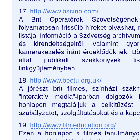
17.
http://www.bscine.com/
A Brit Operatőrök Szövetségének
folyamatosan frissülő híreket olvashat, 
listája, információ a Szövetség archívumá
és kirendeltségeiről, valamint gyo
kamerakezelés iránt érdeklődőknek. B
által publikált szakkönyvek li
linkgyűjteményben.
18.
http://www.bectu.org.uk/
A jórészt brit filmes, színházi szak
”interaktív média”-iparban dolgozók
honlapon megtaláljuk a célkitűzést, hí
szabályzatot, szolgáltatásokat és a kapcs
19.
http://www.filmeducation.org/
Ezen a honlapon a filmes tanulmányok