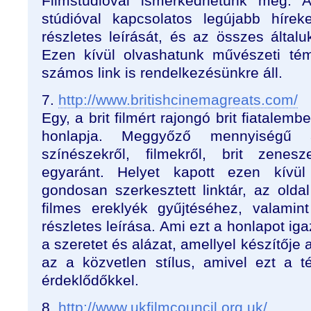
Filmstúdióval ismerkedhetünk meg. A
stúdióval kapcsolatos legújabb hírek
részletes leírását, és az összes általuk
Ezen kívül olvashatunk művészeti tém
számos link is rendelkezésünkre áll.
7.
http://www.britishcinemagreats.com/
Egy, a brit filmért rajongó brit fiatalem
honlapja. Meggyőző mennyiségű ad
színészekről, filmekről, brit zenes
egyaránt. Helyet kapott ezen kívü
gondosan szerkesztett linktár, az oldal
filmes ereklyék gyűjtéséhez, valamint
részletes leírása. Ami ezt a honlapot ig
a szeretet és alázat, amellyel készítője a 
az a közvetlen stílus, amivel ezt a 
érdeklődőkkel.
8.
http://www.ukfilmcouncil.org.uk/