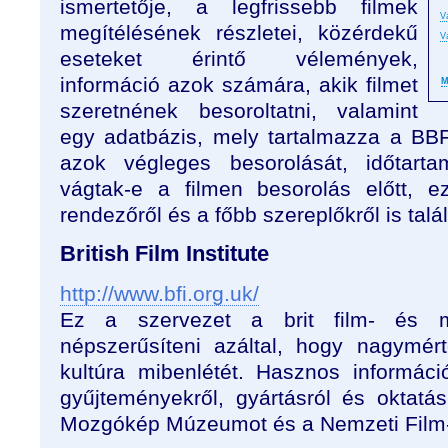
ismertetője, a legfrissebb filmek
V
megítélésének részletei, közérdekű
V
eseteket érintő vélemények,
információ azok számára, akik filmet
M
szeretnének besoroltatni, valamint
egy adatbázis, mely tartalmazza a BBF
azok végleges besorolását, időtarta
vágtak-e a filmen besorolás előtt, ez
rendezőről és a főbb szereplőkről is talá
British Film Institute
http://www.bfi.org.uk/
Ez a szervezet a brit film- és mo
népszerűsíteni azáltal, hogy nagymér
kultúra mibenlétét. Hasznos információv
gyűjteményekről, gyártásról és oktatás
Mozgókép Múzeumot és a Nemzeti Film- 