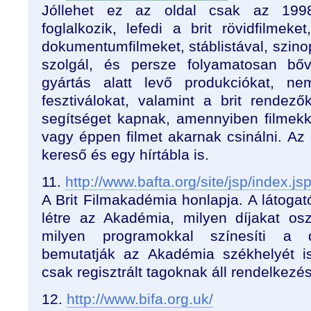
Jóllehet ez az oldal csak az 1998
foglalkozik, lefedi a brit rövidfilmeke
dokumentumfilmeket, stáblistával, szino
szolgál, és persze folyamatosan bő
gyártás alatt levő produkciókat, ne
fesztiválokat, valamint a brit rendező
segítséget kapnak, amennyiben filmekk
vagy éppen filmet akarnak csinálni. Az
kereső és egy hírtábla is.
11.
http://www.bafta.org/site/jsp/index.js
A Brit Filmakadémia honlapja. A látogató
létre az Akadémia, milyen díjakat os
milyen programokkal színesíti a d
bemutatják az Akadémia székhelyét is
csak regisztrált tagoknak áll rendelkezé
12.
http://www.bifa.org.uk/