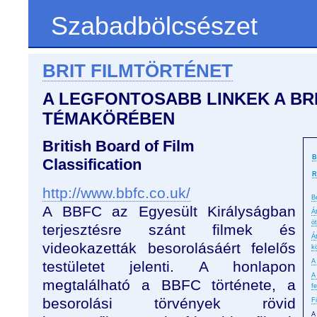
Szabadbölcsészet
BRIT FILMTÖRTÉNET
A LEGFONTOSABB LINKEK A BR
TÉMAKÖRÉBEN
British Board of Film
B
Classification
R
http://www.bbfc.co.uk/
B
A BBFC az Egyesült Királyságban
Á
ö
terjesztésre szánt filmek és
Á
videokazetták besorolásáért felelős
k
A
testületet jelenti. A honlapon
A
megtalálható a BBFC története, a
f
besorolási törvények rövid
F
A