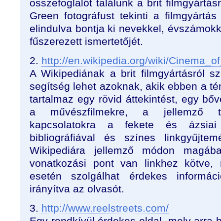
összefoglalót találunk a brit filmgyártás
Green fotográfust tekinti a filmgyártás 
elindulva bontja ki nevekkel, évszámok
fűszerezett ismertetőjét.
2.
http://en.wikipedia.org/wiki/Cinema_
A Wikipediának a brit filmgyártásról s
segítség lehet azoknak, akik ebben a t
tartalmaz egy rövid áttekintést, egy bőve
a művészfilmekre, a jellemző tec
kapcsolatokra a fekete és ázsiai f
bibliográfiával és színes linkgyűjte
Wikipediára jellemző módon magáb
vonatkozási pont van linkhez kötve,
esetén szolgálhat érdekes informáci
irányítva az olvasót.
3.
http://www.reelstreets.com/
Egy rendkívül érdekes oldal, mely arra h