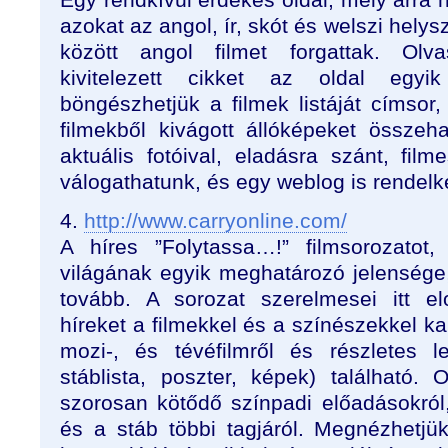
azokat az angol, ír, skót és welszi hely
között angol filmet forgattak. Ol
kivitelezett cikket az oldal egyik 
böngészhetjük a filmek listáját címsor, 
filmekből kivágott állóképeket összeha
aktuális fotóival, eladásra szánt, fil
válogathatunk, és egy weblog is rendelk
4.
http://www.carryonline.com/
A híres ”Folytassa…!” filmsorozatot,
világának egyik meghatározó jelensége,
tovább. A sorozat szerelmesei itt el
híreket a filmekkel és a színészekkel 
mozi-, és tévéfilmről és részletes le
stáblista, poszter, képek) található.
szorosan kötődő színpadi előadásokról
és a stáb többi tagjáról. Megnézhetjük