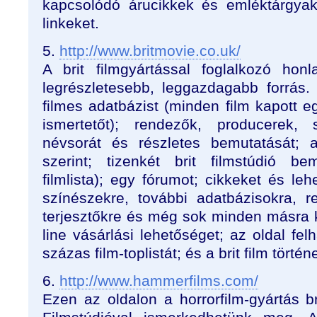
kapcsolódó árucikkek és emléktárgyak 
linkeket.
5.
http://www.britmovie.co.uk/
A brit filmgyártással foglalkozó ho
legrészletesebb, leggazdagabb forrás.
filmes adatbázist (minden film kapott egy
ismertetőt); rendezők, producerek,
névsorát és részletes bemutatását; 
szerint; tizenkét brit filmstúdió bem
filmlista); egy fórumot; cikkeket és leh
színészekre, további adatbázisokra, r
terjesztőkre és még sok minden másra ki
line vásárlási lehetőséget; az oldal felh
százas film-toplistát; és a brit film törté
6.
http://www.hammerfilms.com/
Ezen az oldalon a horrorfilm-gyártás b