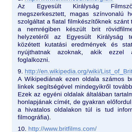
Az Egyesült Királyság Filmszö
megszerkesztett, magas színvonalú ho
szolgáltat a fiatal filmkészítőknek szán
a nemrégiben készült brit rövidfilm
helyzetéről az Egyesült Királyság t
közétett kutatási eredmények és stat
nyújthatnak azoknak, akik ezzel 
foglalkozni.
9.
http://en.wikipedia.org/wiki/List_of_Br
A Wikipediának ezen oldala számos brit
linkek segítségével mindegyikről további
Ezek az egyéni oldalak általában tartal
honlapjának címét, de gyakran előfordu
a hivatalos oldalakon túl is tud inform
filmográfia).
10.
http://www.britfilms.com/