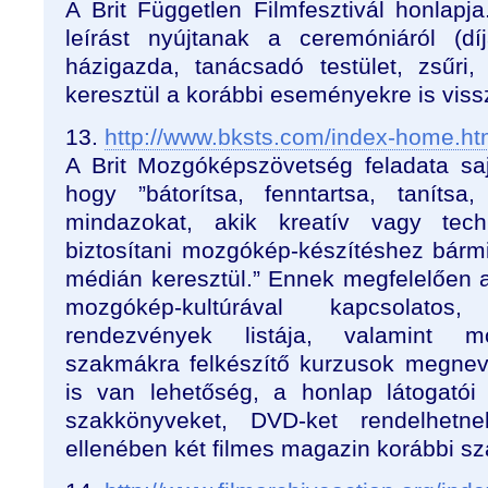
A Brit Független Filmfesztivál honlapj
leírást nyújtanak a ceremóniáról (dí
házigazda, tanácsadó testület, zsűri
keresztül a korábbi eseményekre is viss
13.
http://www.bksts.com/index-home.h
A Brit Mozgóképszövetség feladata sa
hogy ”bátorítsa, fenntartsa, tanítsa
mindazokat, akik kreatív vagy techn
biztosítani mozgókép-készítéshez bár
médián keresztül.” Ennek megfelelően 
mozgókép-kultúrával kapcsolatos
rendezvények listája, valamint m
szakmákra felkészítő kurzusok megnev
is van lehetőség, a honlap látogató
szakkönyveket, DVD-ket rendelhetne
ellenében két filmes magazin korábbi szám