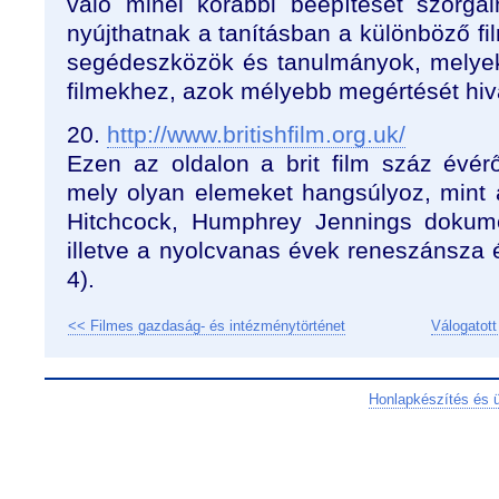
való minél korábbi beépítését szorga
nyújthatnak a tanításban a különböző fil
segédeszközök és tanulmányok, melye
filmekhez, azok mélyebb megértését hiva
20.
http://www.britishfilm.org.uk/
Ezen az oldalon a brit film száz évérő
mely olyan elemeket hangsúlyoz, mint a
Hitchcock, Humphrey Jennings dokume
illetve a nyolcvanas évek reneszánsza 
4).
<< Filmes gazdaság- és intézménytörténet
Válogatott
Honlapkészítés és 