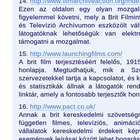
14.
http://www.filmarchiveaction.org/ind
Ezen az oldalon egy olyan mozgalo
figyelemmel követni, mely a Brit Filmi
és Televízió Archívumon eszközölt vált
látogatóknak lehetőségük van elektro
támogatni a mozgalmat.
15.
http://www.launchingfilms.com/
A brit film terjesztéséért felelős, 19
honlapja. Megtudhatjuk, mik a Szö
szervezetekkel tartja a kapcsolatot, és 
és statisztikák állnak a látogatók ren
linktár, amely a fontosabb terjesztők ho
16.
http://www.pact.co.uk/
Annak a brit kereskedelmi szövetség
független filmes, televíziós, animác
vállalatok kereskedelmi érdekeit kép
események leírásai között lehet bogarás