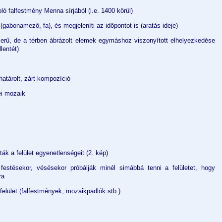
ó falfestmény Menna sírjából (i.e. 1400 körül)
(gabonamező, fa), és megjeleníti az időpontot is (aratás ideje)
erű, de a térben ábrázolt elemek egymáshoz viszonyított elhelyezkedése
llentét)
határolt, zárt kompozíció
i mozaik
ák a felület egyenetlenségeit (2. kép)
festésekor, vésésekor próbálják minél simábbá tenni a felületet, hogy
ra
felület (falfestmények, mozaikpadlók stb.)