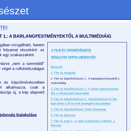
sészet
TEI
T 1.: A BARLANGFESTMÉNYEKTŐL A MULTIMÉDIÁIG
agában vizsgálható, hanem
ti folyamat részeként: az
A FILM ÉS TÁRSMŰVÉSZETEI
nek egy szakaszaként
RÉSZLETES TARTALOMJEGYZÉK
 nézve „nem a semmiből"
Bevezető
r véget a celluloidszalagos
1. Film és fotográfia
2. Film és képzőművészet 1.: A barlangfestményektől a
an és képzőművészetben
multimédiáig
eket alkalmazza, csak a
3. Film és képzőművészet 2.: A német expresszionista
rdozója új, a kép alapvető
film a művészetek keresztútján
4. Film és képzőművészet 3.: Képzőművészet és film
kapcsolata a 20-as évek avantgárd irányzataiban
5. Film és képzőművészet: Peter Greenaway
pjelenség kialakulása
6. Film és építészet
7. Film és zene 1.: A zenei szerkesztés a filmben, a
filmzene