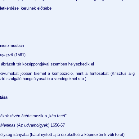
etkérdései kerülnek előtérbe
anierizmusban
enyegző
(1561)
ábrázolt tér középpontjával szemben helyezkedik el
tívumokat jobban kiemel a kompozíció, mint a fontosakat (Krisztus alig
osztó szolgáló hangsúlyosabb a vendégeknél stb.)
tása
tékok révén átértelmezik a „kép terét"
 Meninas
(
Az udvarhölgyek
) 1656-57
élység irányába (hátul nyitott ajtó érzékelteti a képmezőn kívüli teret)