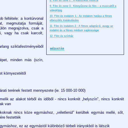
8. Film és zene 2.: A klasszikus musical
9. Film és zene 3.: Könnyűzene és film – a musicaltől a
videoklipig
10. Film és irodalom 1.: Az irodalom hatása a filmes
bb feltétele: a kontúrvonal
elbeszélés kialakulására
t, megmutatja formáját,
11. Film és irodalom 2.: A filmes adaptáció, avagy az
külön megrajzolva, csak a
irodalmi és a filmes médium sajátosságai
 ki, vagy ha csak karcolt,
12. Film és színház
arlang sziklafestményeiből
MÉDIATÁR
épet, minden más (szín,
tet környezetétől
járati terének festett mennyezete (ie. 15 000-10 000)
elik az alakot térből és időből - nincs konkrét „helyszín", nincs konkrét
lak van
akoknak nincs köze egymáshoz, „véletlenül" kerültek egymás mellé, sőt,
ére festették
ymáshoz, ez az egymástól különböző térbeli irányokból is látszik