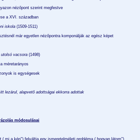
gyazon nézőpont szerint megfestve
ése a XVI. században
ni iskola
(1509-1511)
esztésnél már egyetlen nézőpontra komponálják az egész képet
 utolsó vacsora
(1498)
sa méretarányos
szonyok is egységesek
tt lezárul, alapvető adottságai ekkorra adottak
brázolás módosulásai
t („mi a kép") felváltja egy ismeretelméleti probléma („hogyan látom")