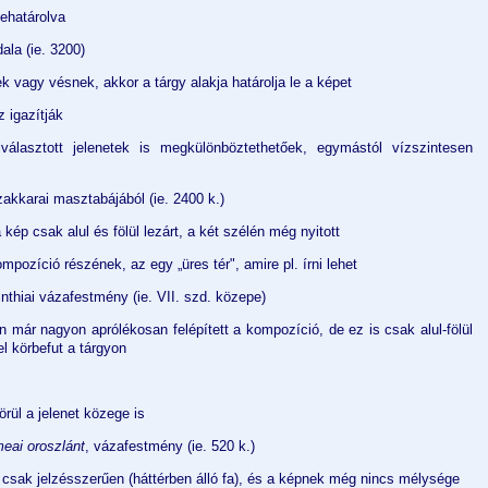
ehatárolva
ala (ie. 3200)
k vagy vésnek, akkor a tárgy alakja határolja le a képet
 igazítják
választott jelenetek is megkülönböztethetőek, egymástól vízszintesen
akkarai masztabájából (ie. 2400 k.)
kép csak alul és fölül lezárt, a két szélén még nyitott
mpozíció részének, az egy „üres tér", amire pl. írni lehet
inthiai vázafestmény (ie. VII. szd. közepe)
már nagyon aprólékosan felépített a kompozíció, de ez is csak alul-fölül
el körbefut a tárgyon
rül a jelenet közege is
meai oroszlánt
, vázafestmény (ie. 520 k.)
 csak jelzésszerűen (háttérben álló fa), és a képnek még nincs mélysége