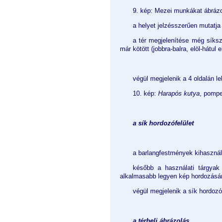
9. kép: Mezei munkákat ábrázol
a helyet jelzésszerűen mutatja 
a tér megjelenítése még síksz
már kötött (jobbra-balra, elöl-hátul e
végül megjelenik a 4 oldalán le
10. kép:
Harapós kutya
, pompe
a sík hordozófelület
a barlangfestmények kihasznált
később a használati tárgyak 
alkalmasabb legyen kép hordozásá
végül megjelenik a sík hordozó
a térbeli ábrázolás