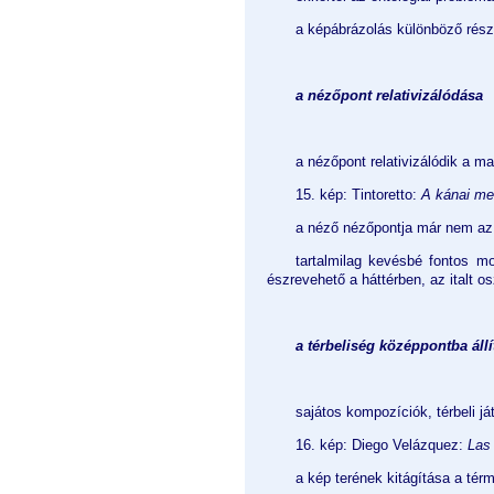
a képábrázolás különböző részl
a nézőpont relativizálódása
a nézőpont relativizálódik a m
15. kép: Tintoretto:
A kánai m
a néző nézőpontja már nem az 
tartalmilag kevésbé fontos mo
észrevehető a háttérben, az italt 
a térbeliség középpontba állí
sajátos kompozíciók, térbeli já
16. kép: Diego Velázquez:
Las
a kép terének kitágítása a térm