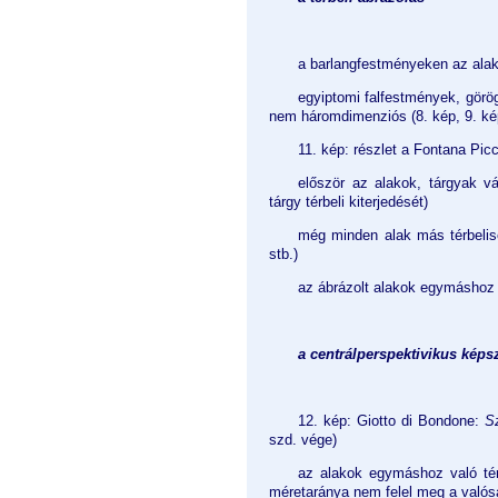
a barlangfestményeken az alak
egyiptomi falfestmények, görö
nem háromdimenziós (8. kép, 9. ké
11. kép: részlet a Fontana Pic
először az alakok, tárgyak vá
tárgy térbeli kiterjedését)
még minden alak más térbelis
stb.)
az ábrázolt alakok egymáshoz 
a centrálperspektivikus képs
12. kép: Giotto di Bondone:
S
szd. vége)
az alakok egymáshoz való tér
méretaránya nem felel meg a valós