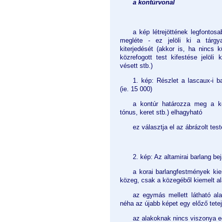
a kontúrvonal
a kép létrejöttének legfontosa
megléte - ez jelöli ki a tárgya
kiterjedését (akkor is, ha nincs 
közrefogott test kifestése jelöli
vésett stb.)
1. kép: Részlet a lascaux-i b
(ie. 15 000)
a kontúr határozza meg a k
tónus, keret stb.) elhagyható
ez választja el az ábrázolt tes
2. kép: Az altamirai barlang be
a korai barlangfestmények kiem
közeg, csak a közegéből kiemelt a
az egymás mellett látható al
néha az újabb képet egy előző tetej
az alakoknak nincs viszonya eg