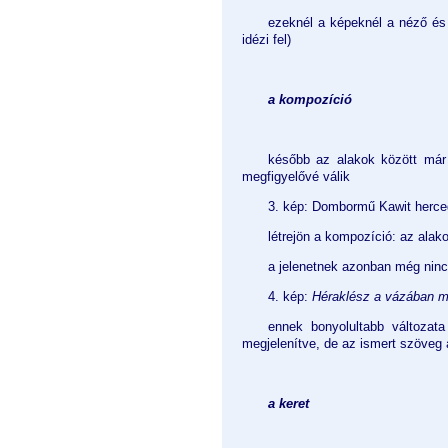
ezeknél a képeknél a néző és 
idézi fel)
a kompozíció
később az alakok között már 
megfigyelővé válik
3. kép: Dombormű Kawit hercegn
létrejön a kompozíció: az alako
a jelenetnek azonban még nincs
4. kép:
Héraklész a vázában me
ennek bonyolultabb változata
megjelenítve, de az ismert szöveg 
a keret