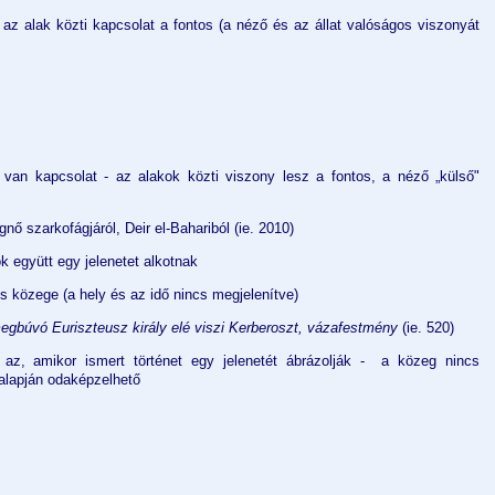
az alak közti kapcsolat a fontos (a néző és az állat valóságos viszonyát
van kapcsolat - az alakok közti viszony lesz a fontos, a néző „külső"
ő szarkofágjáról, Deir el-Bahariból (ie. 2010)
k együtt egy jelenetet alkotnak
 közege (a hely és az idő nincs megjelenítve)
gbúvó Euriszteusz király elé viszi Kerberoszt, vázafestmény
(ie. 520)
 az, amikor ismert történet egy jelenetét ábrázolják - a közeg nincs
alapján odaképzelhető