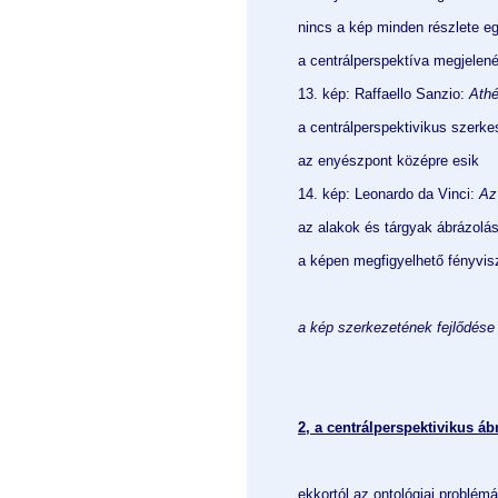
nincs a kép minden részlete e
a centrálperspektíva megjelen
13. kép: Raffaello Sanzio:
Athé
a centrálperspektivikus szerk
az enyészpont középre esik
14. kép: Leonardo da Vinci:
Az
az alakok és tárgyak ábrázolá
a képen megfigyelhető fényvi
a kép szerkezetének fejlődése i
2, a
centrálperspektivikus á
ekkortól az ontológiai problémá