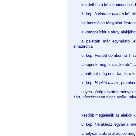
kezdetben a képek nincsenek l
5. kép: A
Narmer-paletta
két old
ha használati tárgyakat festene
a kompozíciót a tárgy alakjához
a palettán már egymástól el
elhatárolva
6. kép: Festett dombormű Ti sz
a képnek még nincs „kerete", a 
a hátteret még nem tartják a ko
7. kép:
Hoplita falanx
, protokor
egyes görög vázafestményeken 
zárt, vízszintesen nincs széle, miv
később megjelenik az alakok kö
8. kép:
Héraklész legyűri a ne
a helyszínt ábrázolják, de még