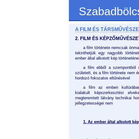
Szabadbölc
A FILM ÉS TÁRSMŰVÉSZE
2. FILM ÉS KÉPZŐMŰVÉSZE
a film története nemcsak önm
tekinthetjük egy nagyobb történe
ember által alkotott kép történeté
a film ebből a szempontból
született, és a film története nem é
hordozó fokozatos eltűnésével
a film az emberi kultúráb
kialakult képszerkesztési elv
megteremtett látvány technikai ho
jellegzetességei nem
1. Az ember által alkotott ké