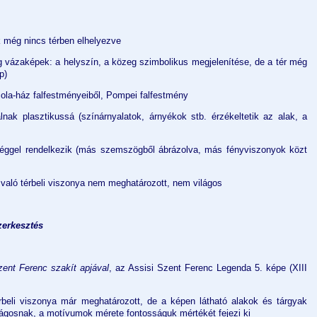
 még nincs térben elhelyezve
g vázaképek: a helyszín, a közeg szimbolikus megjelenítése, de a tér még
p)
cola-ház falfestményeiből, Pompei falfestmény
lnak plasztikussá (színárnyalatok, árnyékok stb. érzékeltetik az alak, a
éggel rendelkezik (más szemszögből ábrázolva, más fényviszonyok közt
való térbeli viszonya nem meghatározott, nem világos
zerkesztés
zent Ferenc szakít apjával
, az Assisi Szent Ferenc Legenda 5. képe (XIII
beli viszonya már meghatározott, de a képen látható alakok és tárgyak
ágosnak, a motívumok mérete fontosságuk mértékét fejezi ki