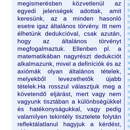
megismerésben közvetlenül az
É
egyedi jelenségek adottak, amit
E
E
keresünk, az a minden hasonló
F
esetre igaz általános törvény. Itt nem
H
élhetünk dedukcióval, csak azután,
H
hogy az általános törvényt
H
I
megfogalmaztuk. Ellenben pl. a
A
matematikában nagyrészt dedukciót
Id
alkalmazunk, mivel a definíciók és az
I
I
axiómák olyan általános tételek,
I
melyekből levezethetők újabb
In
tételek.Ha rosszul választjuk meg a
Ir
I
követendő eljárást, mert vagy nem
Is
vagyunk tisztában a különbségükkel
Íz
és hatékonyságukkal, vagy pedig
J
valamilyen tekintély tisztelete folytán
J
K
reflektálatlanul hagyjuk a kérdést,
K