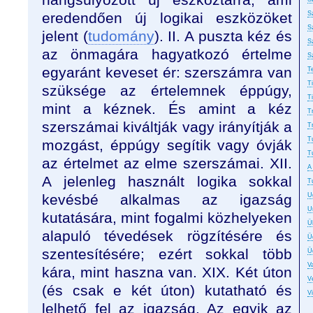
eredendően új logikai eszközöket
S
S
jelent (
tudomány
). II. A puszta kéz és
S
az önmagára hagyatkozó értelme
S
egyaránt keveset ér: szerszámra van
T
T
szüksége az értelemnek éppúgy,
T
mint a kéznek. És amint a kéz
T
szerszámai kiváltják vagy irányítják a
T
T
mozgást, éppúgy segítik vagy óvják
T
az értelmet az elme szerszámai. XII.
A
A jelenleg használt logika sokkal
T
kevésbé alkalmas az igazság
U
U
kutatására, mint fogalmi közhelyeken
Ü
alapuló tévedések rögzítésére és
Ü
szentesítésére; ezért sokkal több
Ü
Va
kára, mint haszna van. XIX. Két úton
Ve
(és csak e két úton) kutatható és
V
lelhető fel az igazság. Az egyik az