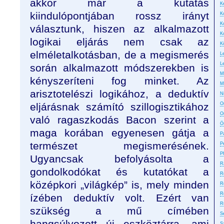
akkor már a kutatás
Ke
kiindulópontjában rossz irányt
K
K
választunk, hiszen az alkalmazott
K
logikai eljárás nem csak az
K
elméletalkotásban, de a megismerés
L
L
során alkalmazott módszerekben is
M
kényszeríteni fog minket. Az
M
arisztotelészi logikához, a deduktív
N
eljárásnak számító szillogisztikához
On
O
való ragaszkodás Bacon szerint a
Ö
maga korában egyenesen gátja a
P
természet megismerésének.
P
P
Ugyancsak befolyásolta a
R
gondolkodókat és kutatókat a
R
középkori „világkép” is, mely minden
R
R
ízében deduktív volt. Ezért van
R
szükség a mű címében
S
hangsúlyozott új eszköztárra, ami
S