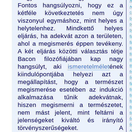
A
Fontos hangsúlyozni, hogy ez a
A
kétféle következtetés nem úgy
C
viszonyul egymáshoz, mint helyes a
D
D
helytelenhez. Mindkettő helyes
D
eljárás, ha adekvát azon a területen,
E
ahol a megismerés éppen tevékeny.
E
E
A két eljárás közötti választás tétje
E
Bacon filozófiájában kap nagy
El
hangsúlyt, aki
ismeretelmélet
ének
E
E
kiindulópontjába helyezi azt a
É
megállapítást, hogy a természet
E
megismerése esetében az indukció
Er
alkalmazása tűnik adekvátnak,
E
Er
hiszen megismerni a természetet,
E
nem mást jelent, mint feltárni a
E
jelenségeket kiváltó és irányító
É
É
törvényszerűségeket. A
A