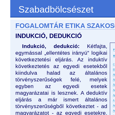
Szabadbölcsészet
FOGALOMTÁR ETIKA SZAKO
INDUKCIÓ, DEDUKCIÓ
Indukció, dedukció:
Kétfajta,
F
egymással „ellentétes irányú” logikai
R
következtetési eljárás. Az induktív
következtetés az egyedi esetekből
C
E
kiindulva halad az általános
A
törvényszerűségek felé, melyek
Á
egyben az egyedi esetek
Á
An
magyarázatai is lesznek. A deduktív
A
eljárás a már ismert általános
A
törvényszerűségből következtet - ad
A
A
magyarázatot - az egyedi esetekre.