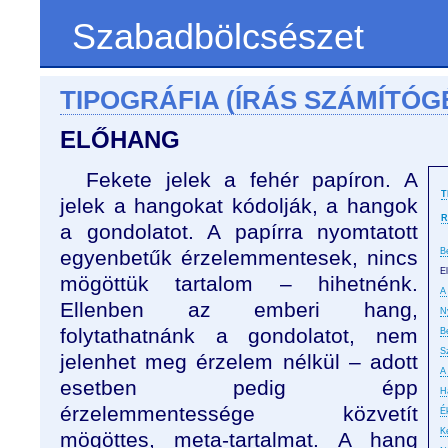
Szabadbölcsészet
TIPOGRÁFIA (ÍRÁS SZÁMÍTÓG
ELŐHANG
Fekete jelek a fehér papíron. A
T
jelek a hangokat kódolják, a hangok
R
a gondolatot. A papírra nyomtatott
egyenbetűk érzelemmentesek, nincs
B
E
mögöttük tartalom – hihetnénk.
A 
Ellenben az emberi hang,
N
folytathatnánk a gondolatot, nem
B
S
jelenhet meg érzelem nélkül – adott
A
esetben pedig épp
H
érzelemmentessége közvetít
É
K
mögöttes, meta-tartalmat. A hang