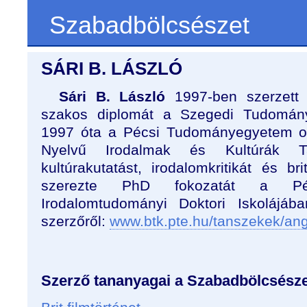
Szabadbölcsészet
SÁRI B. LÁSZLÓ
Sári B. László
1997-ben szerzett 
szakos diplomát a Szegedi Tudomán
1997 óta a Pécsi Tudományegyetem okt
Nyelvű Irodalmak és Kultúrák Tan
kultúrakutatást, irodalomkritikát és bri
szerezte PhD fokozatát a Pé
Irodalomtudományi Doktori Iskolájáb
szerzőről:
www.btk.pte.hu/tanszekek/ang
Szerző tananyagai a Szabadbölcsésze