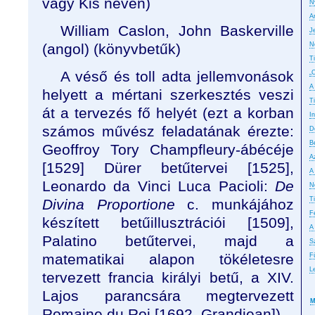
vagy Kis néven)
N
A
William Caslon, John Baskerville
J
(angol) (könyvbetűk)
N
T
A véső és toll adta jellemvonások
„
A
helyett a mértani szerkesztés veszi
T
át a tervezés fő helyét (ezt a korban
In
számos művész feladatának érezte:
D
B
Geoffroy Tory Champfleury-ábécéje
A
[1529] Dürer betűtervei [1525],
A
Leonardo da Vinci Luca Pacioli:
De
No
T
Divina Proportione
c. munkájához
F
készített betűillusztrációi [1509],
A
Palatino betűtervei, majd a
S
matematikai alapon tökéletesre
F
L
tervezett francia királyi betű, a XIV.
Lajos parancsára megtervezett
M
Romaine du Roi [1692, Grandjean]).