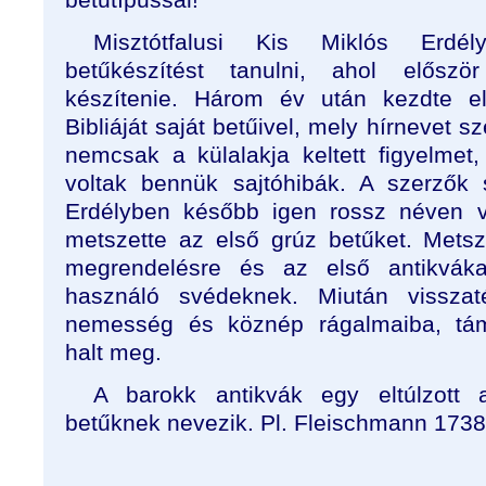
Misztótfalusi Kis Miklós Erdél
betűkészítést tanulni, ahol először
készítenie. Három év után kezdte el
Bibliáját saját betűivel, mely hírnevet s
nemcsak a külalakja keltett figyelme
voltak bennük sajtóhibák. A szerzők st
Erdélyben később igen rossz néven v
metszette az első grúz betűket. Metsz
megrendelésre és az első antikvák
használó svédeknek. Miután visszaté
nemesség és köznép rágalmaiba, tá
halt meg.
A barokk antikvák egy eltúlzott a
betűknek nevezik. Pl. Fleischmann 173