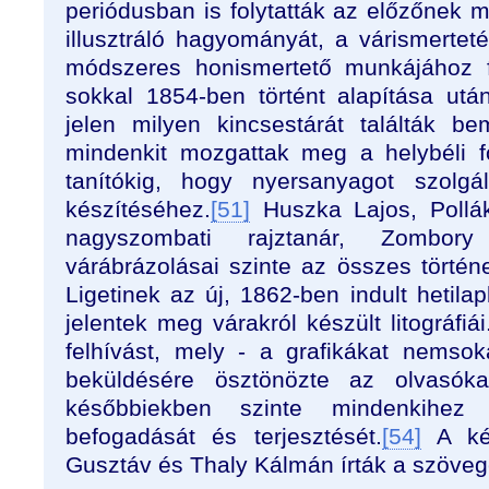
periódusban is folytatták az előzőnek 
illusztráló hagyományát, a várismertet
módszeres honismertető munkájához f
sokkal 1854-ben történt alapítása után
jelen milyen kincsestárát találták b
mindenkit mozgattak meg a helybéli f
tanítókig, hogy nyersanyagot szolgá
készítéséhez.
[51]
Huszka Lajos, Pollá
nagyszombati rajztanár, Zombo
várábrázolásai szinte az összes történet
Ligetinek az új, 1862-ben indult hetila
jelentek meg várakról készült litográfiái
felhívást, mely - a grafikákat nemsok
beküldésére ösztönözte az olvasóka
későbbiekben szinte mindenkihez e
befogadását és terjesztését.
[54]
A ké
Gusztáv és Thaly Kálmán írták a szöveg