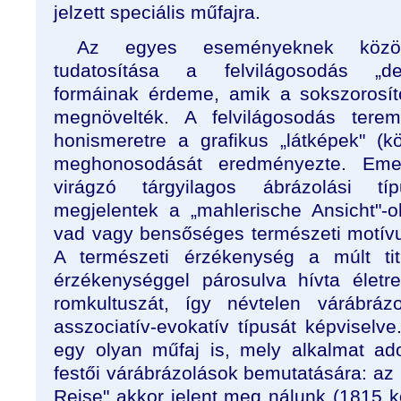
jelzett speciális műfajra.
Az egyes eseményeknek közös
tudatosítása a felvilágosodás „de
formáinak érdeme, amik a sokszorosítot
megnövelték. A felvilágosodás terem
honismeretre a grafikus „látképek" (k
meghonosodását eredményezte. Emel
virágzó tárgyilagos ábrázolási t
megjelentek a „mahlerische Ansicht"-
vad vagy bensőséges természeti motív
A természeti érzékenység a múlt tit
érzékenységgel párosulva hívta élet
romkultuszát, így névtelen várábrázo
asszociatív-evokatív típusát képviselve
egy olyan műfaj is, mely alkalmat ado
festői várábrázolások bemutatására: az 
Reise" akkor jelent meg nálunk (1815 kö