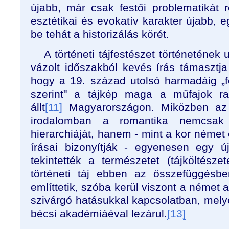
újabb, már csak festői problematikát r
esztétikai és evokatív karakter újabb, 
be tehát a historizálás körét.
A történeti tájfestészet történetének 
vázolt időszakból kevés írás támasztja
hogy a 19. század utolsó harmadáig „f
szerint" a tájkép maga a műfajok ra
állt
[11]
Magyarországon. Miközben az 
irodalomban a romantika nemcsak 
hierarchiáját, hanem - mint a kor német 
írásai bizonyítják - egyenesen egy ú
tekintették a természetet (tájköltészet
történeti táj ebben az összefüggésb
említtetik, szóba kerül viszont a német 
szivárgó hatásukkal kapcsolatban, mely
bécsi akadémiáéval lezárul.
[13]