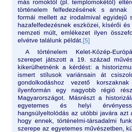
más romoktól (pl. templomokétól) elté
történelem felfedezésének s annak t
formái mellett az irodalmival egyidejű 
hazafelfedezésnek eszközei, kísérői és 
nemzeti múlt, emlékezet ilyen össze
elvétve találunk példát.
[5]
A történelem Kelet-Közép-Euró
szerepet játszott a 19. század művé
kikerülhetnénk a kérdést: a historiz
ismert stílusok variánsain át csisz
gondolkodáshoz vezető korszaknak
ilyenformán egy nagyobb régió rés
Magyarországot. Másrészt a historizál
egyetemes és helyi érvényess
hangsúlyeltolódás az utóbbi javára azt a
hogy ennek, történelmi-társadalmi funk
szerepe az egyetemes művészetben, kül