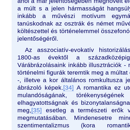
ahol a már jelentőségében megnövelt éle
a múlt s a jelen hármasságát hangsú
inkább a művészi motívum egymásr
tanúskodnak az osztrák és német műv
költészettel és történelemmel összefon
jelentőségéről.
Az asszociatív-evokatív historizál
1800-as évektől a századközépi
Várábrázolásaink inkább illusztrációk -
történelmi figurák teremtik meg a múltat
-, illetve a kor általános romkultusza
ábrázoló képek.
[34]
A romantika ez ut
mulandóságának, törékenységén
elhagyatottságnak és bizonytalanságna
meg,
[35]
esetleg a természeti erők 
megmutatásában. Mindenesetre min
szentimentalizmus (kora romantik