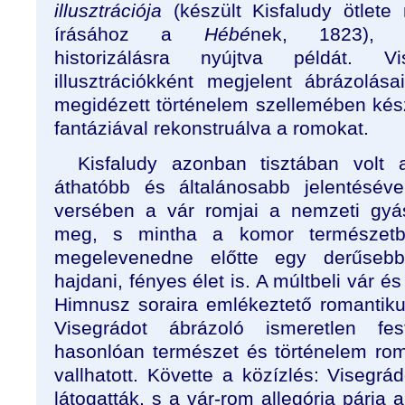
illusztrációja
(készült Kisfaludy ötlet
írásához a
Hébé
nek, 1823), ro
historizálásra nyújtva példát. V
illusztrációkként megjelent ábrázolása
megidézett történelem szellemében kés
fantáziával rekonstruálva a romokat.
Kisfaludy azonban tisztában volt 
áthatóbb és általánosabb jelentésév
versében a vár romjai a nemzeti gyás
meg, s mintha a komor természetb
megelevenedne előtte egy derűsebb
hajdani, fényes élet is. A múltbeli vár és
Himnusz soraira emlékeztető romantikus
Visegrádot ábrázoló ismeretlen fe
hasonlóan természet és történelem ro
vallhatott. Követte a közízlés: Visegr
látogatták, s a vár-rom allegória párja a