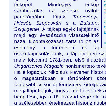
A
tájképét. Mindegyik tájkép
é
várábrázolás is: szélesre nyitott
M
1
panorámában látjuk
Trencsényt,
T
Hricsót, Szepesvárt
s a
Balatont
A
Szigligettel
. A tájkép egyik fajtájának
É
K
majd egy évszázadra visszatekintő
hazai kibontakozását zárta le ez az
M
esemény: a történelem és táj
összekapcsolásának, a táj történeti sz
mely folyamat 1781-ben, első illusztrál
Ungarisches Magazin
honismertető tevé
Ha elfogadjuk Nikolaus Pevsner historiz
e magatartásban a történelem szem
fontosabb a kor új formáinak kidolgozá
megállapíthatjuk, hogy a múlt idejének a
beépítése, így a 18. század vége óta tör
a szélesebben értelmezett historizmusba 