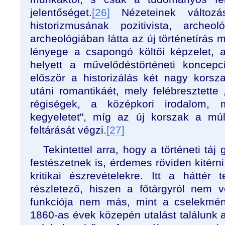
jelentőséget.
[26]
Nézeteinek változá
historizmusának pozitivista, archeol
archeológiában látta az új történetírás 
lényege a csapongó költői képzelet, a 
helyett a művelődéstörténeti koncep
először a historizálás két nagy korsza
utáni romantikáét, mely felébresztette
régiségek, a középkori irodalom, 
kegyeletet", míg az új korszak a mú
feltárását végzi.
[27]
Tekintettel arra, hogy a történeti táj
festészetnek is, érdemes röviden kitérni
kritikai észrevételekre. Itt a hátté
részletező, hiszen a főtárgyról nem v
funkciója nem más, mint a cselekmény
1860-as évek közepén utalást találunk a