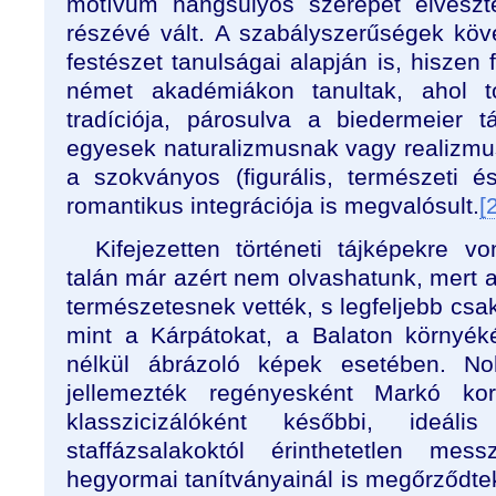
motívum hangsúlyos szerepét elveszte
részévé vált. A szabályszerűségek köv
festészet tanulságai alapján is, hiszen 
német akadémiákon tanultak, ahol to
tradíciója, párosulva a biedermeier tá
egyesek naturalizmusnak vagy realizm
a szokványos (figurális, természeti é
romantikus integrációja is megvalósult.
[
Kifejezetten történeti tájképekre v
talán már azért nem olvashatunk, mert a 
természetesnek vették, s legfeljebb csak
mint a Kárpátokat, a Balaton környék
nélkül ábrázoló képek esetében. N
jellemezték regényesként Markó kora
klasszicizálóként későbbi, ideál
staffázsalakoktól érinthetetlen mes
hegyormai tanítványainál is megőrződte