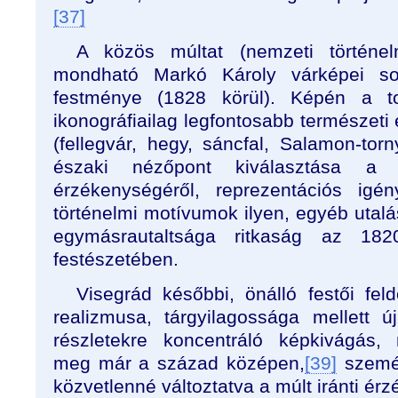
[37]
A közös múltat (nemzeti történel
mondható Markó Károly várképei s
festménye (1828 körül). Képén a to
ikonográfiailag legfontosabb természeti
(fellegvár, hegy, sáncfal, Salamon-tor
északi nézőpont kiválasztása a fe
érzékenységéről, reprezentációs igény
történelmi motívumok ilyen, egyéb utal
egymásrautaltsága ritkaság az 18
festészetében.
Visegrád későbbi, önálló festői fel
realizmusa, tárgyilagossága mellett ú
részletekre koncentráló képkivágás, 
meg már a század középen,
[39]
személ
közvetlenné változtatva a múlt iránti ér