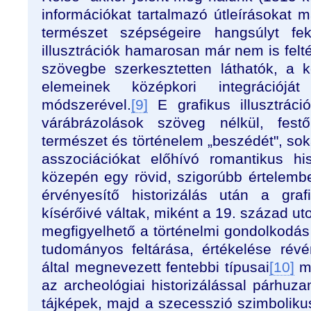
információkat tartalmazó útleírásokat más
természet szépségeire hangsúlyt fekt
illusztrációk hamarosan már nem is felt
szövegbe szerkesztetten láthatók, a k
elemeinek középkori integrációját
módszerével.
[9]
E grafikus illusztráci
várábrázolások szöveg nélkül, fes
természet és történelem „beszédét", soká
asszociációkat előhívó romantikus hi
közepén egy rövid, szigorúbb értelemben
érvényesítő historizálás után a gra
kísérőivé váltak, miként a 19. század u
megfigyelhető a történelmi gondolkod
tudományos feltárása, értékelése révé
által megnevezett fentebbi típusai
[10]
me
az archeológiai historizálással párhuz
tájképek, majd a szecesszió szimboliku