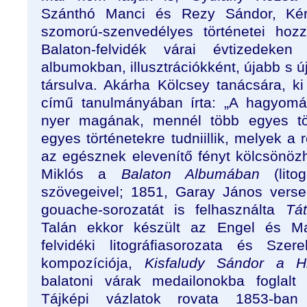
Szánthó Manci és Rezy Sándor, Ké
szomorú-szenvedélyes történetei hoz
Balaton-felvidék várai évtizedeken 
albumokban, illusztrációkként, újabb s ú
társulva. Akárha Kölcsey tanácsára, k
című tanulmányában írta: „A hagyomá
nyer magának, mennél több egyes tört
egyes történetekre tudniillik, melyek a 
az egésznek elevenítő fényt kölcsönöz
Miklós a
Balaton Albumában
(litog
szövegeivel; 1851, Garay János verse
gouache-sorozatát is felhasználta
Tá
Talán ekkor készült az Engel és M
felvidéki litográfiasorozata és Szer
kompozíciója,
Kisfaludy Sándor a Him
balatoni várak medailonokba foglalt 
Tájképi vázlatok rovata 1853-ban k