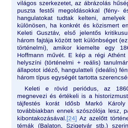
világos szerkezetet, az ábrázolás hűség
puszta festői megoldásokkal (fény- é
hangulatokat tudtak kelteni, amelyek
különösen, ha konkrét és közismert e
Keleti Gusztáv, első jelentős kritikus
három fajtája között tett különbséget (ez
történelmi), amikor kiemelte egy 186
Hoffmann művét. E kép a régi Athént 
helyszíni (történelmi + reális) tanulm
állapotot idéző, hangulatteli (ideális) f
három típus egységét tartotta szerencs
Keleti e rövid periódus, az 186
megnevezi és értékeli is a historizmus
tájfestés korát Idősb Markó Károl
továbbiakban ennek szószólója lesz, 
kibontakozásával.
[24]
Az azelőtt történe
témák (Balaton, Szigetvár stb.) szeri