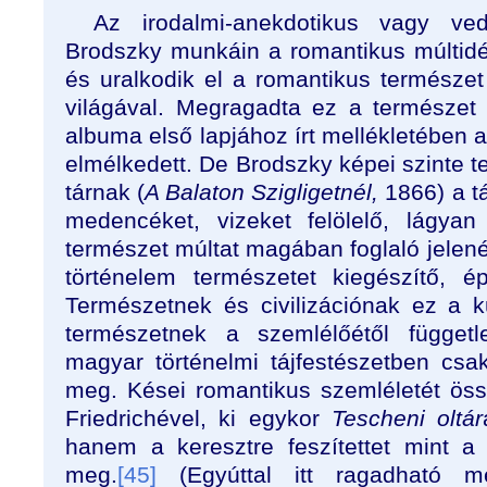
Az irodalmi-anekdotikus vagy vedu
Brodszky munkáin a romantikus múltidé
és uralkodik el a romantikus természet
világával. Megragadta ez a természet
albuma első lapjához írt mellékletében a
elmélkedett. De Brodszky képei szinte te
tárnak (
A Balaton Szigligetnél,
1866) a tá
medencéket, vizeket felölelő, lágya
természet múltat magában foglaló jele
történelem természetet kiegészítő, épít
Természetnek és civilizációnak ez a 
természetnek a szemlélőétől függetl
magyar történelmi tájfestészetben csa
meg. Kései romantikus szemléletét ös
Friedrichével, ki egykor
Tescheni
oltár
hanem a keresztre feszítettet mint a 
meg.
[45]
(Egyúttal itt ragadható m