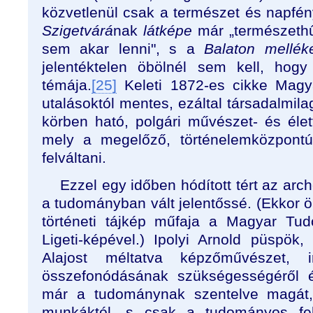
közvetlenül csak a természet és napfé
Szigetvárá
nak
látképe
már „természeth
sem akar lenni", s a
Balaton mellék
jelentéktelen öbölnél sem kell, hog
témája.
[25]
Keleti 1872-es cikke Magy
utalásoktól mentes, ezáltal társadalmila
körben ható, polgári művészet- és élet
mely a megelőző, történelemközpontú 
felváltani.
Ezzel egy időben hódított tért az arc
a tudományban vált jelentőssé. (Ekkor öl
történeti tájkép műfaja a Magyar T
Ligeti-képével.) Ipolyi Arnold püspö
Alajost méltatva képzőművészet, 
összefonódásának szükségességéről é
már a tudománynak szentelve magát, 
munkáktól, s csak a tudományos feld