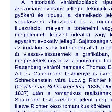
A historizáló várábrázolások tí
asszociatív-evokatív jellegűt tekintjük 
gyökerű és típusú: a kiemelkedő jel
vedutaszerű ábrázolása és a romanti
illusztráció, melyen a történelmi va
megjelenített képzelt (ideális) vagy k
egyaránt evokatív jellegű. Sajátossága
az irodalom vagy történelem által „me
át vissza-visszatérnek a grafikában,
megfestették ugyanazt a motívumot többe
Rattenberg váráról nemcsak Thomas En
Alt és Gauermann festménye is ismer
Schreckenstein vára Ludwig Richter 
(
Gewitter am Schreckenstein
, 1835;
Übe
1837) után a romantikus realistának
Sparmann festészetében jelent meg ho
illetve Richter késő romantikus körében