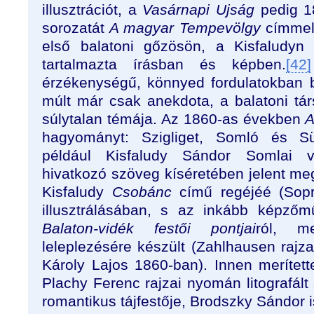
illusztrációt, a
Vasárnapi Ujság
pedig 18
sorozatát
A magyar Tempevölgy
címmel,
első balatoni gőzösön, a Kisfaludyn 
tartalmazta írásban és képben.
[42]
érzékenységű, könnyed fordulatokban b
múlt már csak anekdota, a balatoni tár
súlytalan témája. Az 1860-as években
A
hagyományt: Szigliget, Somló és Sü
például Kisfaludy Sándor Somlai v
hivatkozó szöveg kíséretében jelent me
Kisfaludy
Csobánc
című regéjéé (Sopr
illusztrálásában, s az inkább képző
Balaton-vidék festői
pontjai
ról, m
leleplezésére készült (Zahlhausen rajz
Károly Lajos 1860-ban). Innen merítet
Plachy Ferenc rajzai nyomán litografált
romantikus tájfestője, Brodszky Sándor i