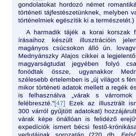
gondolatokat hordozó német romantikát
történeti tájfestészetünknek, melyben v
történelmiek egészítik ki a természetét.)
A harmadik tájék a korai korszak fo
írásaihoz készült illusztrációin jel
magányos csúcsokon álló ún. lovagvá
Mednyánszky Alajos cikkei a legjelen
magyarságtudat jegyében folyó csalá
fonódtak össze, ugyanakkor Medn
szélesebb értelemben is „új világot s fén
mikor történeti adatok mellett a regék 
is felhasználva „várak s várromok
felébreszté."
[47]
Ezek az illusztrált i
300 várról gyűjtött adatokat) hozzájár
várak képe önállóan is felidéző erejűv
expedíciók ismert bécsi festő-króniká
vedutáinak sorozatán (220 db,
Fels