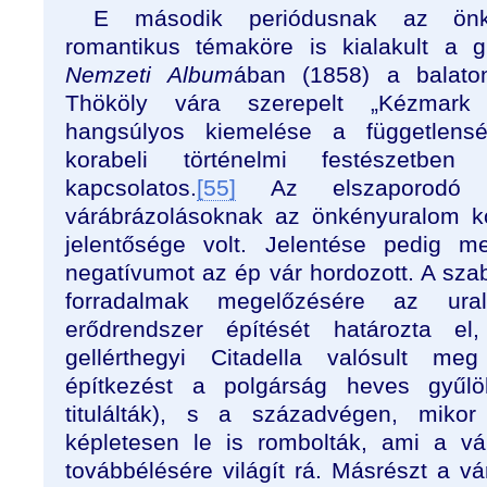
E második periódusnak az önk
romantikus témaköre is kialakult a g
Nemzeti Album
ában (1858) a balato
Thököly vára szerepelt „Kézmark 
hangsúlyos kiemelése a függetlens
korabeli történelmi festészetben 
kapcsolatos.
[55]
Az elszaporodó vá
várábrázolásoknak az önkényuralom k
jelentősége volt. Jelentése pedig me
negatívumot az ép vár hordozott. A sza
forradalmak megelőzésére az ur
erődrendszer építését határozta e
gellérthegyi Citadella valósult m
építkezést a polgárság heves gyűlöle
titulálták), s a századvégen, mikor
képletesen le is rombolták, ami a vá
továbbélésére világít rá. Másrészt a v