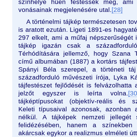
színhelye hűen festessék meg, ami a
vonásainak megjelenésére utal.
[28]
A történelmi tájkép természetesen tová
is aratott ezután. Ligeti 1891-es hagyat
297 elkelt, ami a műfaj népszerűségét i
tájkép igazán csak a századfordulór
Térhódítására jellemző, hogy Szan
című albumában (1887) a kortárs tájfes
Spányi Béla szerepel, a történeti tá
századforduló művészeti írója, Lyka 
tájfestészet fejlődését is felvázolhatta
jelzőt egyszer is leírta volna.
[30
tájképtípusokat (objektív-reális és sz
Keleti típusaival azonosak, azonban a 
nélkül. A tájképek nemzeti jellegé
felidézésében, hanem a színekben 
akárcsak egykor a realizmus elméleti út