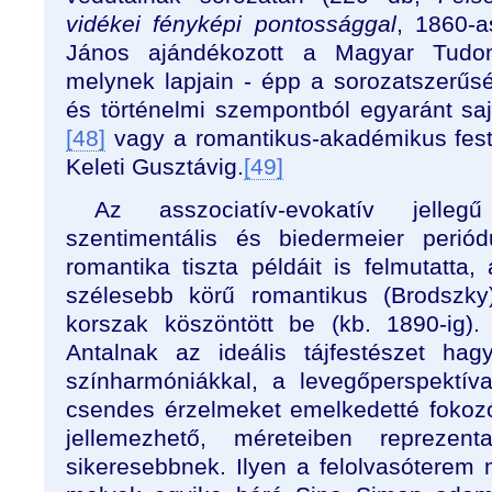
vidékei
fényképi pontossággal
, 1860-a
János ajándékozott a Magyar Tudo
melynek lapjain - épp a sorozatszerűsé
és történelmi szempontból egyaránt saj
[48]
vagy a romantikus-akadémikus fes
Keleti Gusztávig.
[49]
Az asszociatív-evokatív jelleg
szentimentális és biedermeier peri
romantika tiszta példáit is felmutatta
szélesebb körű romantikus (Brodszky
korszak köszöntött be (kb. 1890-ig).
Antalnak az ideális tájfestészet ha
színharmóniákkal, a levegőperspektíva
csendes érzelmeket emelkedetté fokoz
jellemezhető, méreteiben reprezenta
sikeresebbnek. Ilyen a felolvasóterem 