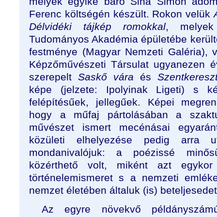
melyek egyike báró Sina Simon adom
Ferenc költségén készült. Rokon velük
Délvidéki tájkép romokkal
, melyek
Tudományos Akadémia épületébe került
festménye (Magyar Nemzeti Galéria),
Képzőművészeti Társulat ugyanezen év
szerepelt
Saskő vára
és
Szentkeresz
képe (jelzete: Ipolyinak Ligeti) s 
felépítésűek, jellegűek. Képei megrend
hogy a műfaj pártolásában a szakt
művészet ismert mecénásai egyarán
közületi elhelyezése pedig arra uta
mondanivalójuk: a poézissé minős
közérthető volt, miként azt egykor
történelemismeret s a nemzeti emléke
nemzet életében általuk (is) beteljesedet
Az egyre növekvő példányszám