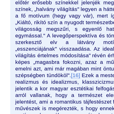
előtér erősebb színekkel jelenjék meg,
színek, „halvány világítás" legyen a hátt
a fő motívum (hegy vagy vár), mert íg
„Kiáltó, rikító szín a nyugodt természet
világosság megszűri, s egyenlő ha
egymással." A levegőperspektíva és tón
szerkesztő elv a látvány motív
„esszenciájának" visszaadása. Az ideal
világítás értelmes módosítása" révén ér
képes „magasbra fokozni, azaz a mű
emelni azt, ami már magában mint öntu
szépségben tündököl".
[16]
Ezek a meste
realizmus és idealizmus, klasszicizm
jelentik a kor magyar esztétikai felfog
arról vallanak, hogy a természet ele
jelentést, ami a romantikus tájfestészet
művészek is megérezték, s hogy ennek