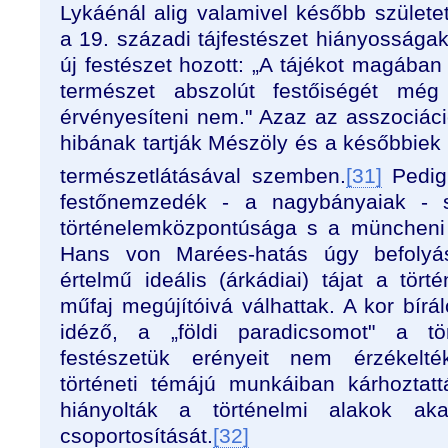
Lykáénál alig valamivel később születe
a 19. századi tájfestészet hiányosságaké
új festészet hozott: „A tájékot magába
természet abszolút festőiségét mé
érvényesíteni nem." Azaz az asszociáci
hibának tartják Mészöly és a későbbiek
természetlátásával szemben.
[31]
Pedig
festőnemzedék - a nagybányaiak - s
történelemközpontúsága s a müncheni
Hans von Marées-hatás úgy befolyás
értelmű ideális (árkádiai) tájat a törté
műfaj megújítóivá válhattak. A kor bírál
idéző, a „földi paradicsomot" a tör
festészetük erényeit nem érzékelté
történeti témájú munkáiban kárhoztatt
hiányolták a történelmi alakok ak
csoportosítását.
[32]