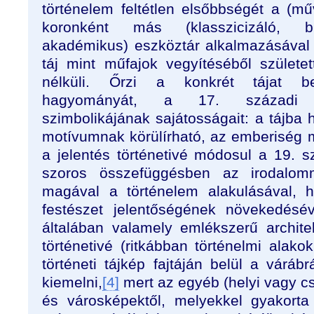
történelem feltétlen elsőbbségét a (m
koronként más (klasszicizáló, bi
akadémikus) eszköztár alkalmazásával 
táj mint műfajok vegyítéséből szület
nélküli. Őrzi a konkrét tájat be
hagyományát, a 17. századi „ár
szimbolikájának sajátosságait: a tájba h
motívumnak körülírható, az emberiség mú
a jelentés történetivé módosul a 19.
szoros összefüggésben az irodalomma
magával a történelem alakulásával, h
festészet jelentőségének növekedésé
általában valamely emlékszerű architek
történetivé (ritkábban történelmi alako
történeti tájkép fajtáján belül a várá
kiemelni,
[4]
mert az egyéb (helyi vagy cs
és városképektől, melyekkel gyakorta