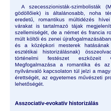
A szecesszionisták-szimbolisták (
gödöllőiek) is általánosabb, noha t
eredetű, romantikus múltidézés hívei
várakat is tartalmazó tájak megjelení
szellemiségét, de a német és francia r
múlt költői és zenei újrafogalmazásában
és a középkori mesterek hatásának
esztétikai historizálásnak) összeol
történelmi festészet eszközeit G
Megfogalmazása a romantika és az 
nyilvánvaló kapcsolaton túl jelzi a ma
érettségét, az egyetemes művészeti p
lehetőségét.
Asszociatív-evokatív historizálás