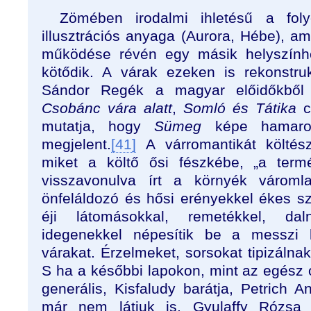
Zömében irodalmi ihletésű a folyó
illusztrációs anyaga (Aurora, Hébe), am
működése révén egy másik helyszínhe
kötődik. A várak ezeken is rekonstru
Sándor Regék a magyar előidőkből
Csobánc vára alatt
,
Somló és Tátika
c
mutatja, hogy
Sümeg
képe hamaros
megjelent.
[41]
A várromantikát költész
miket a költő ősi fészkébe, „a term
visszavonulva írt a környék váromla
önfeláldozó és hősi erényekkel ékes s
éji látomásokkal, remetékkel, da
idegenekkel népesítik be a messzi l
várakat. Érzelmeket, sorsokat tipizálnak
S ha a későbbi lapokon, mint az egész 
generális, Kisfaludy barátja, Petrich 
már nem látjuk is, Gyulaffy Rózsa 