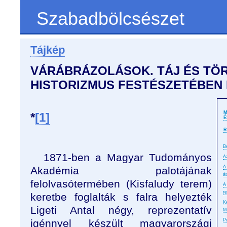
Szabadbölcsészet
Tájkép
VÁRÁBRÁZOLÁSOK. TÁJ ÉS TÖ
HISTORIZMUS FESTÉSZETÉBE
M
*
[1]
É
R
B
1871-ben a Magyar Tudományos
A
A
Akadémia palotájának
á
felolvasótermében (Kisfaludy terem)
A
r
keretbe foglalták s falra helyezték
K
Ligeti Antal négy, reprezentatív
M
igénnyel készült magyarországi
P