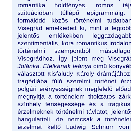
romantika holdfényes, romos tája
szituációban túllépő epigrammáig
formálódó közös történelmi tudatb
Visegrád emelkedett ki, mint a legtöbb
jelentős emlékekben leggazdaga
szentimentális, kora romantikus irodal
történelmi szempontból másodlag
Visegrádhoz. Így jelent meg Visegr
Jolánka, Etelkának leánya
című könyvébe
választott Kisfaludy Károly drámájához
tragédiába fúló szerelmi történet érz
polgári erényességnek megfelelő elő
megnyitja a történelem titokzatos zár
színhely fenségessége és a tragikus
érzelmeknek történelmi távlatot, jelent
hangulatteli, de nemcsak a történel
érzelmet keltő Ludwig Schnorr von