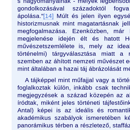
s hagyományainak - melyek legbensőbb
gondolkozásával századoktól fogv
ápolása."
[14]
Múlt és jelen ilyen egysé
historizmusnak mint magatartásnak je
megfogalmazása. Ezenközben, már 
megjelenése idején élt és hatott H
művészetszemlélete is, mely az ideali
történelmi) tárgyválasztása miatt a r
szemben az áhított nemzeti művészet eg
mint általában a hazai táj ábrázolását mé
A tájképpel mint műfajjal vagy a tört
foglalkoztak külön, inkább csak technik
megjegyzések a század közepén az 
íródtak, miként jeles történeti tájfestői
Antal) képei is az ideális és romantik
akadémikus szabályok ismeretében kés
panorámikus térben a részletező, staff