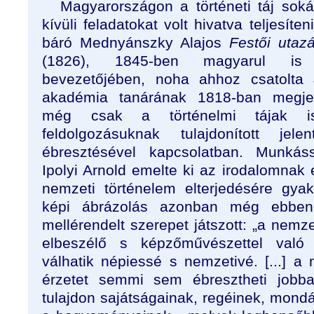
Magyarországon a történeti táj so
kívüli feladatokat volt hivatva teljesíten
báró Mednyánszky Alajos
Festői utaz
(1826), 1845-ben magyarul is 
bevezetőjében, noha ahhoz csatolta 
akadémia tanárának 1818-ban megjele
még csak a történelmi tájak is
feldolgozásuknak tulajdonított jel
ébresztésével kapcsolatban. Munkáss
Ipolyi Arnold emelte ki az irodalomna
nemzeti történelem elterjedésére gyak
képi ábrázolás azonban még ebben
mellérendelt szerepet játszott: „a nemze
elbeszélő s képzőművészettel való 
válhatik népiessé s nemzetivé. [...] a
érzetet semmi sem ébresztheti job
tulajdon sajátságainak, regéinek, mondái