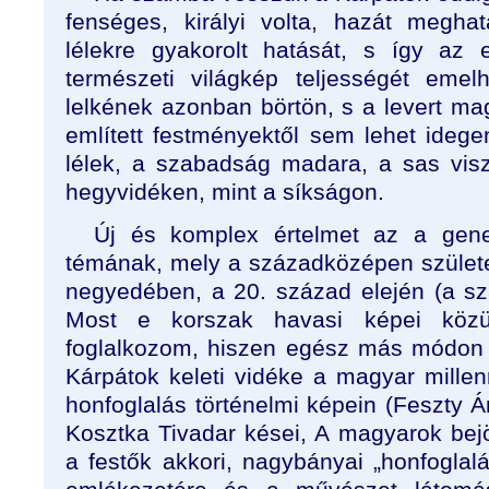
fenséges, királyi volta, hazát meghat
lélekre gyakorolt hatását, s így az 
természeti világkép teljességét emel
lelkének azonban börtön, s a levert ma
említett festményektől sem lehet idege
lélek, a szabadság madara, a sas vis
hegyvidéken, mint a síkságon.
Új és komplex értelmet az a gene
témának, mely a századközépen születet
negyedében, a 20. század elején (a szá
Most e korszak havasi képei közül
foglalkozom, hiszen egész más módon é
Kárpátok keleti vidéke a magyar millen
honfoglalás történelmi képein (Feszty 
Kosztka Tivadar kései, A magyarok bej
a festők akkori, nagybányai „honfoglalá