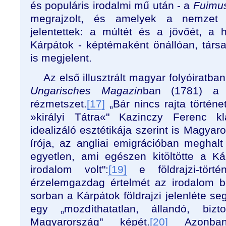
és populáris irodalmi mű után - a
Fuimu
megrajzolt, és amelyek a nemzet tö
jelentettek: a múltét és a jövőét, a
Kárpátok - képtémaként önállóan, társa
is megjelent.
Az első illusztrált magyar folyóiratb
Ungarisches Magazin
ban (1781) a 
rézmetszet.
[17]
„Bár nincs rajta történe
»királyi Tátra«" Kazinczy Ferenc kl
idealizáló esztétikája szerint is Magyar
írója, az angliai emigrációban meghalt
egyetlen, ami egészen kitöltötte a K
irodalom volt":
[19]
e földrajzi-tört
érzelemgazdag értelmét az irodalom b
sorban a Kárpátok földrajzi jelenléte s
egy „mozdíthatatlan, állandó, bi
Magyarország" képét.
[20]
Azonban 