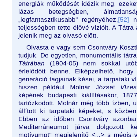
energiák működését idézik meg, ezeket 
lázas betegségben, álmatlan
„legfantasztikusabb" regényéhez,
[52]
ny
teljességben tette élővé vízióit. A Tátra
jelenik meg az olvasó előtt.
Olvasta-e vagy sem Csontváry Koszt
tudjuk. De egyetlen, monumentális tátr
Tátrában
(1904-05) nem sokkal utób
érlelődött benne. Elképzelhető, hogy
generáció tagjainak kései, a tarpataki v
hiszen például Molnár József
Víze
képének budapesti kiállításakor, 18
tartózkodott. Molnár még több ízben, u
állított ki tarpataki képeket, s közbe
Ebben az időben Csontváry azonban
Mediterráneumot járva dolgozott 
motívumot" megjelenítő <...> s mégis v