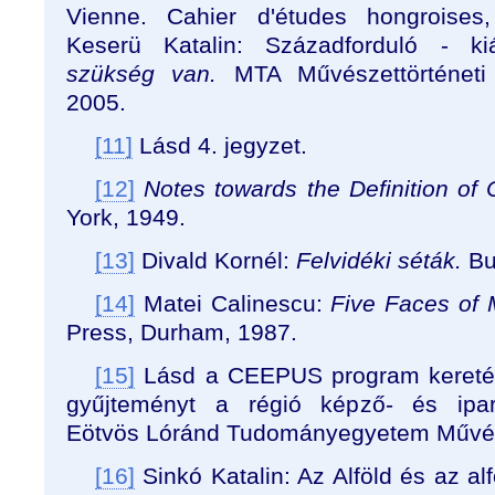
Vienne. Cahier d'études hongroises
Keserü Katalin: Századforduló - kiá
szükség van.
MTA Művészettörténeti 
2005.
[11]
Lásd 4. jegyzet.
[12]
Notes towards the Definition of C
York, 1949.
[13]
Divald Kornél:
Felvidéki séták.
Bu
[14]
Matei Calinescu:
Five Faces of 
Press, Durham, 1987.
[15]
Lásd a CEEPUS program keretéb
gyűjteményt a régió képző- és ipar
Eötvös Lóránd Tudományegyetem Művésze
[16]
Sinkó Katalin: Az Alföld és az al