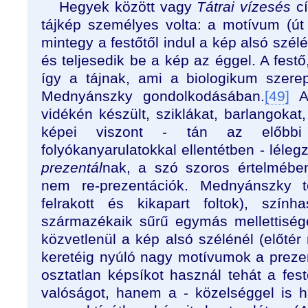
Hegyek között vagy
Tátrai vízesés
c
tájkép személyes volta: a motívum (út 
mintegy a festőtől indul a kép alsó szélé
és teljesedik be a kép az éggel. A festő
így a tájnak, ami a biologikum szere
Mednyánszky gondolkodásában.
[49]
A 
vidékén készült, sziklákat, barlangokat
képei viszont - tán az előbb
folyókanyarulatokkal ellentétben - lélegz
prezentál
nak, a szó szoros értelmébe
nem re-prezentációk. Mednyánszky te
felrakott és kikapart foltok), szính
származékaik sűrű egymás mellettisége
közvetlenül a kép alsó szélénél (előtér 
keretéig nyúló nagy motívumok a prezen
osztatlan képsíkot használ tehát a fes
valóságot, hanem a - közelséggel is h