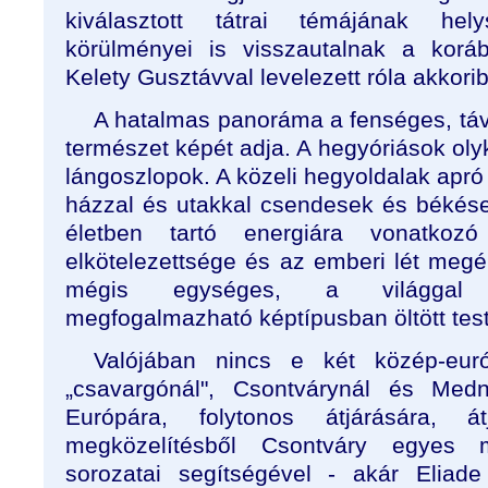
kiválasztott tátrai témájának hel
körülményei is visszautalnak a koráb
Kelety Gusztávval levelezett róla akkori
A hatalmas panoráma a fenséges, távo
természet képét adja. A hegyóriások oly
lángoszlopok. A közeli hegyoldalak apró
házzal és utakkal csendesek és békése
életben tartó energiára vonatkozó
elkötelezettsége és az emberi lét megé
mégis egységes, a világgal v
megfogalmazható képtípusban öltött test
Valójában nincs e két közép-európ
„csavargónál", Csontvárynál és Medn
Európára, folytonos átjárására, átj
megközelítésből Csontváry egyes
sorozatai segítségével - akár Eliad