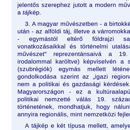
jelentős szerephez jutott a modern műv
a
táj
kép.
3. A magyar művészetben - a birtokk
után - az alföldi táj, illetve a várromok
- egymástól eltérő földrajzi sajá
vonatkozásaikkal és történelmi utalá
művészet" reprezentánsaivá a 19
irodalommal karöltve) képviselvén a s
(szubrégiók) egymás mellett léténe
gondolkodása szerint az „igazi regiona
nem a politikai és gazdasági kérdések
Magyarországon - ez a kultúraalap
politikai nemzetté válás 19. száz
történetének, mondhatjuk, hogy nálu
annyira regionális, mint nemzetközi fe
A tájkép e két típusa mellett, amel