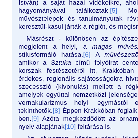
István) a saját hazai vidékeikre, aho
hagyományával találkoztak.
[5]
Mond
művésztelepek és tanulmányutak ré
keresztül-kasul járták a régiót, és megis
Másrészt - különösen az építésze
megjelent a helyi, a
magas művész
stílusformáló hatása.
[6]
A
művészettö
amikor a
Sztuka
című folyóirat cen
korszak festészetéről itt, Krakkóban 
érdekes, regionális sajátosságokra hívtá
szecesszió (kivonulás) mellett a rég
amelyek egyúttal nemzetközi jelenségek
vernakularizmus helyi, egymástól e
tekinthetők.
[8]
Éppen Krakkóban foglalko
ben.
[9]
Azóta megkezdődött az orname
nyelv alapjának
[10]
feltárása is.