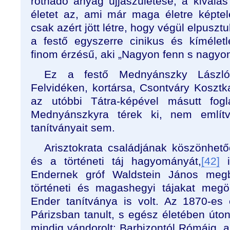
rothadó anyag újjászületése, a kiválá
életet az, ami már maga életre képtele
csak azért jött létre, hogy végül elpusztul
a festő egyszerre cinikus és kímélet
finom érzésű, aki „Nagyon fenn s nagyon 
Ez a festő Mednyánszky László.
Felvidéken, kortársa, Csontváry Kosztk
az utóbbi Tátra-képével másutt fogl
Mednyánszkyra térek ki, nem említ
tanítványait sem.
Arisztokrata családjának köszönhető
és a történeti táj hagyományát,
[42]
i
Endernek gróf Waldstein János megbíz
történeti és magashegyi tájakat megörö
Ender tanítványa is volt. Az 1870-e
Párizsban tanult, s egész életében úton
mindig vándorolt: Barbizontól Rómáig, az