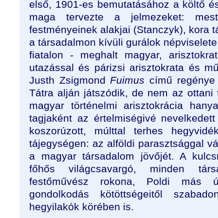
első, 1901-es bemutatásához a költő 
maga tervezte a jelmezeket: meste
festményeinek alakjai (Stanczyk), kora 
a társadalmon kívüli gurálok népviselete
fiatalon - meghalt magyar, arisztokr
utazással és párizsi arisztokrata és m
Justh Zsigmond
Fuimus
című regénye
Tátra alján játszódik, de nem az ottani 
magyar történelmi arisztokrácia hany
tagjaként az értelmiségivé nevelkedet
koszorúzott, múlttal terhes hegyvi
tájegységen: az alföldi parasztsággal vá
a magyar társadalom jövőjét. A kulcs
főhős világcsavargó, minden társ
festőművész rokona, Poldi más 
gondolkodás kötöttségeitől szabad
hegyilakók körében is.