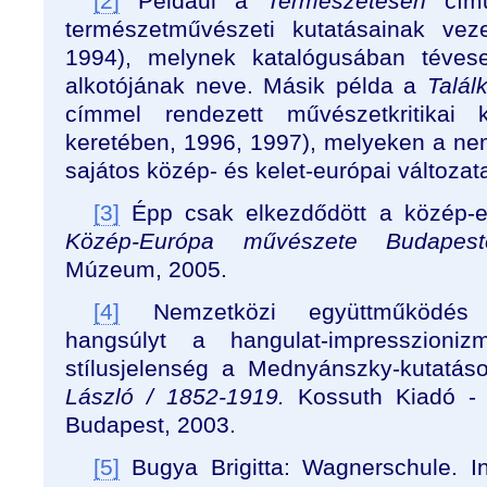
[2]
Például a
Természetesen
című 
természetművészeti kutatásainak vez
1994), melynek katalógusában téves
alkotójának neve. Másik példa a
Talál
címmel rendezett művészetkritikai
keretében, 1996, 1997), melyeken a ne
sajátos közép- és kelet-európai változat
[3]
Épp csak elkezdődött a közép-eur
Közép-Európa művészete Budape
Múzeum, 2005.
[4]
Nemzetközi együttműködés 
hangsúlyt a hangulat-impresszioni
stílusjelenség a Mednyánszky-kutatá
László / 1852-1919.
Kossuth Kiadó - 
Budapest, 2003.
[5]
Bugya Brigitta: Wagnerschule. I