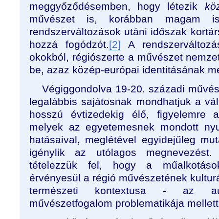
meggyőződésemben, hogy létezik
kö
művészet is, korábban magam is 
rendszerváltozások utáni időszak kort
hozzá fogódzót.
[2]
A rendszerváltozá
okokból, régiószerte a művészet nemzet
be, azaz közép-európai identitásának 
Végiggondolva 19-20. századi művész
legalábbis sajátosnak mondhatjuk a vá
hosszú évtizedekig élő, figyelemre ali
melyek az egyetemesnek mondott nyug
hatásaival, meglétével egyidejűleg mut
igénylik az utólagos megnevezést.
tételezzük fel, hogy a műalkotás
érvényesül a régió művészetének kulturál
természeti kontextusa - az 
művészetfogalom problematikája mellett