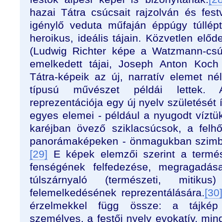
hazai Tátra csúcsait rajzolván és fest
igénylő veduta műfaján éppúgy túllép
heroikus, ideális tájain. Közvetlen elő
(Ludwig Richter képe a Watzmann-csú
emelkedett tájai, Joseph Anton Koch 
Tátra-képeik az új, narratív elemet nél
típusú művészet példái lettek. 
reprezentációja egy új nyelv születését 
egyes elemei - például a nyugodt víztü
karéjban övező sziklacsúcsok, a fel
panorámaképeken - önmagukban szimbol
[29]
E képek elemzői szerint a termés
fenségének felfedezése, megragadása
túlszárnyaló (természeti, miti
felemelkedésének reprezentálására.
[30
érzelmekkel függ össze: a tájkép
személyes, a festői nyelv evokatív, min