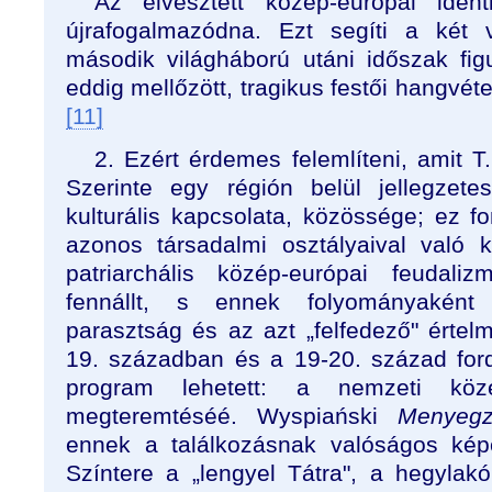
Az elvesztett közép-európai ident
újrafogalmazódna. Ezt segíti a két 
második világháború utáni időszak fi
eddig mellőzött, tragikus festői hangvéte
[11]
2. Ezért érdemes felemlíteni, amit T. 
Szerinte egy régión belül jellegze
kulturális kapcsolata, közössége; ez f
azonos társadalmi osztályaival való 
patriarchális közép-európai feudal
fennállt, s ennek folyományaként
parasztság és az azt „felfedező" értel
19. században és a 19-20. század for
program lehetett: a nemzeti közé
megteremtéséé. Wyspiański
Menye
ennek a találkozásnak valóságos képe
Színtere a „lengyel Tátra", a hegylak