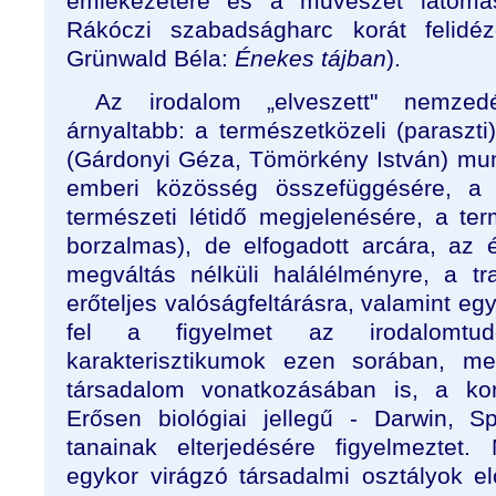
emlékezetére és a művészet látomás
Rákóczi szabadságharc korát felidéz
Grünwald Béla:
Énekes tájban
).
Az irodalom „elveszett" nemzed
árnyaltabb: a természetközeli (paraszti
(Gárdonyi Géza, Tömörkény István) mu
emberi közösség összefüggésére, a tö
természeti létidő megjelenésére, a te
borzalmas), de elfogadott arcára, az
megváltás nélküli halálélményre, a t
erőteljes valóságfeltárásra, valamint egy
fel a figyelmet az irodalomtud
karakterisztikumok ezen sorában, m
társadalom vonatkozásában is, a kor
Erősen biológiai jellegű - Darwin, 
tanainak elterjedésére figyelmeztet
egykor virágzó társadalmi osztályok el