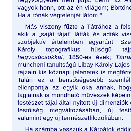
vagyok honn, ott az én világom; Börtön
Ha a rónák végtelenjét látom."
Más viszony fűzte a Tátrához a fels
akik a „saját tájat" látták és adták vi
szubjektív értelemben egyaránt. Szen
Károly topografikus hűségű tájp
hegycsúcsokkal,
1850-es évek;
Tátra
müncheni tanultságú Libay Károly Lajos
rajzain kis köznapi jelenetek is megfér
Talán ez a bensőségesebb szemlél
ellenpontja az egyik oka annak, hog
tagjainak is mondható művészek képei
festészet tájai által nyitott új dimenzió
festőiség megváltozásában, új fes
valamint egy új természetfilozófiában.
Ha számba vesszük a Kárpátok eddigi