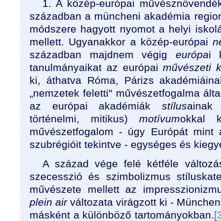
1. A közép-európai művésznövendék
században a müncheni akadémia regioná
módszere hagyott nyomot a helyi isko
mellett. Ugyanakkor a közép-európai
n
században majdnem végig
európa
i 
tanulmányaikat az európai
művészeti 
ki, áthatva Róma, Párizs akadémiáin
„nemzetek feletti" művészetfogalma ált
az európai akadémiák
stílus
ainak 
történelmi, mitikus)
motívum
okkal k
művészetfogalom - úgy Európát mint 
szubrégióit tekintve - egységes és kiegy
A század vége felé kétféle változá
szecesszió és szimbolizmus stíluskate
művészete mellett az impresszionizmu
plein air
változata virágzott ki - München
másként a különböző tartományokban.
[