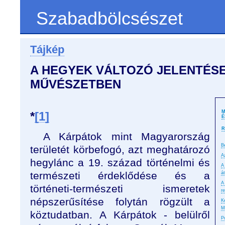
Szabadbölcsészet
Tájkép
A HEGYEK VÁLTOZÓ JELENTÉS
MŰVÉSZETBEN
M
*
[1]
É
R
A Kárpátok mint Magyarország
B
területét körbefogó, azt meghatározó
A
hegylánc a 19. század történelmi és
A
természeti érdeklődése és a
á
A
történeti-természeti ismeretek
r
népszerűsítése folytán rögzült a
K
M
köztudatban. A Kárpátok - belülről
P