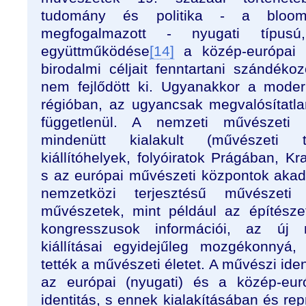
tudomány és politika - a bloomin
megfogalmazott - nyugati típusú,
együttműködése
[14]
a közép-európai r
birodalmi céljait fenntartani szándéko
nem fejlődött ki. Ugyanakkor a modern 
régióban, az ugyancsak megvalósítatla
függetlenül. A nemzeti művészeti 
mindenütt kialakult (művészeti t
kiállítóhelyek, folyóiratok Prágában, K
s az európai művészeti központok akadém
nemzetközi terjesztésű művészeti 
művészetek, mint például az építész
kongresszusok információi, az új 
kiállításai egyidejűleg mozgékonnyá,
tették a művészeti életet. A művészi iden
az európai (nyugati) és a közép-eur
identitás, s ennek kialakításában és r