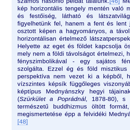
számos hasonló példát találunk.
[46]
Me
kép horizontális tengely mentén való 
és festőiség, látható és látszatvil
figyelhetünk fel, hanem a fent és lent 
osztott képen a hagyományos, a távols
horizontálisan értelmező látszatperspekt
Helyette az eget és földet kapcsolja ö
mely nem a földi távolságot értelmezi,
fényszimbolikával - egy sajátos fény
szolgálta. Ezzel ég és föld misztiku
perspektíva nem vezet ki a képből,
vízszintes képsík függőleges viszonyáb
képtípus Mednyánszky hegyi tájainak
(
Szürkület a Poprádnál,
1878-80), s 
természetű buddhizmus öltött formát
megismertetése épp a felvidéki Medny
[48]