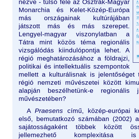
nézve - túlsó fele az Osztrák-Magyar
A
é
Monarchia és Kelet-Közép-Európa
M
más országainak kultúrájában
1
T
játszott más és más szerepet.
A
Lengyel-magyar viszonylatban a
É
Tátra mint közös téma regionális
K
vizsgálódás kiindulópontja lehet. A
régió meghatározásához a földrajzi,
M
politikai és intellektuális szempontok
mellett a kulturálisnak is jelentőséget
régió nemzeti művészetei között kimu
alapján beszélhetünk-e regionális
művészetében?
A
Praesens
című, közép-európai kor
első, bemutatkozó számában (2002) a
sajátosságaként többek között össz
jellemezhető komplexitása i