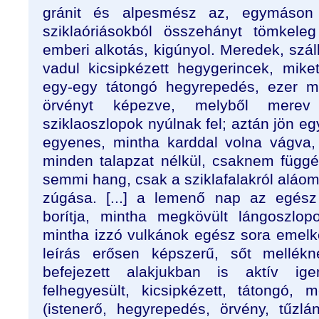
gránit és alpesmész az, egymáson ke
sziklaóriásokból összehányt tömkele
emberi alkotás, kigúnyol. Meredek, szá
vadul kicsipkézett hegygerincek, mike
egy-egy tátongó hegyrepedés, ezer m
örvényt képezve, melyből merev
sziklaoszlopok nyúlnak fel; aztán jön eg
egyenes, mintha karddal volna vágva,
minden talapzat nélkül, csaknem függél
semmi hang, csak a sziklafalakról aláo
zúgása. [...] a lemenő nap az egész 
borítja, mintha megkövült lángoszlo
mintha izzó vulkánok egész sora emelk
leírás erősen képszerű, sőt mellékn
befejezett alakjukban is aktív igen
felhegyesült, kicsipkézett, tátongó, 
(istenerő, hegyrepedés, örvény, tűzlán