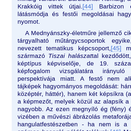
Krakkóig vittek útjai.
[44]
Barbizon é
látásmódja és festői megoldásai hag
nyomot.
A Mednyánszky-életműre jellemző cik
tárgyalható műtárgycsoportok egyike
nevezett tematikus képcsoport,
[45]
me
származó
Tiszai halászat
tal kezdődött
képtípus képviselője, de 19. szá
képfogalom vizsgálatára irányuló
perspektívája miatt. A festő nem a
tájképek hagyományos megoldását: hárma
középtér, háttér), hanem két képsíkra (a
a képmezőt, melyek közül az alapsík a 
nagyobb. Az ezen megnyíló ég (fény) 
vizében a művészi ábrázolás metaforája
hangulatfestészetben - ha nem is a f