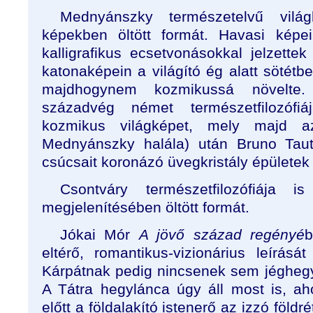
Mednyánszky természetelvű világ
képekben öltött formát. Havasi képe
kalligrafikus ecsetvonásokkal jelzettek
katonaképein a világító ég alatt sötétbe
majdhogynem kozmikussá növelte
századvég német természetfilozófi
kozmikus világképet, mely majd a
Mednyánszky halála) után Bruno Taut
csúcsait koronázó üvegkristály épületek 
Csontváry természetfilozófiája 
megjelenítésében öltött formát.
Jókai Mór
A jövő század regényé
b
eltérő, romantikus-vizionárius leírás
Kárpátnak pedig nincsenek sem jéghegye
A Tátra hegylánca úgy áll most is, a
előtt a földalakító istenerő az izzó földr