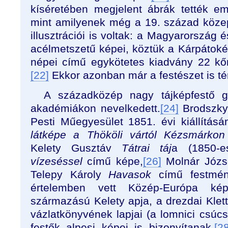
kíséretében megjelent ábrák tették e
mint amilyenek még a 19. század köze
illusztrációi is voltak: a Magyarország 
acélmetszetű képei, köztük a Kárpátoké
népei című egykötetes kiadvány 22 kő
[22]
Ekkor azonban már a festészet is té
A századközép nagy tájképfestő ge
akadémiákon nevelkedett.
[24]
Brodszk
Pesti Műegyesület 1851. évi kiállításá
látképe a Thököli vártól Kézsmárkon
Kelety Gusztáv
Tátrai táj
a (1850-e
vízeséssel
című képe,
[26]
Molnár Józ
Telepy Károly
Havasok
című festmén
értelemben vett Közép-Európa ké
származású Kelety apja, a drezdai Klett
vázlatkönyvének lapjai (a lomnici csúcs
festők alpesi képei is bizonyítanak.
[28