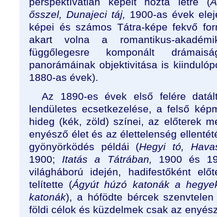
perspektívátlan képeit hozta létre (
A
ősszel, Dunajeci táj,
1900-as évek eleje
képei és számos Tátra-képe fekvő for
akart volna a romantikus-akadémi
függőlegesre komponált drámais
panorámáinak objektivitása is kiindulópo
1880-as évek).
Az 1890-es évek első felére datál
lendületes ecsetkezelése, a felső kép
hideg (kék, zöld) színei, az előterek m
enyésző élet és az élettelenség ellentété
gyönyörködés példái (
Hegyi tó, Havas
1900;
Itatás a Tátrában,
1900 és 19
világháború idején, hadifestőként előt
telítette (
Ágyút húzó katonák a hegye
katonák
), a hófödte bércek szenvtele
földi célok és küzdelmek csak az enyésze