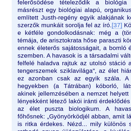
felerősödése tételeződik a biológia 
másrészt egy biológiai alapú, organikus
említett Justh-regény egyik alakjának k
szerzők munkáit sorolja fel az író.
[37]
Kö
e kétféle gondolkodásnak: még a (tö
témája, de arisztokrata hőse paraszti kör
ennek életerős sajátosságait, a bomló é
szemben. A havasok is a társadalmi válto
felfelé haladva rajtuk az utolsó stáció
tengerszemek sziklavilága", az élet hiá
ez azonban csak az egyik szála. A
hegyekben (a Tátrában) kóborló, láts
akinek jellemzésében a nemzet helyett 
lényekként létező lakói iránti érdeklődés
az élet puszta biologikum. A hava
főhősnek: „Gyönyörködjél abban, amit lá
is ritka érdekes. Nézd... mily különös