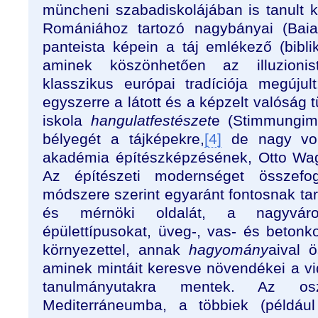
müncheni szabadiskolájában is tanult 
Romániához tartozó nagybányai (Bai
panteista képein a táj emlékező (biblik
aminek köszönhetően az illuzionista
klasszikus európai tradíciója megújult:
egyszerre a látott és a képzelt valóság t
iskola
hangulatfestészet
e (Stimmungim
bélyegét a tájképekre,
[4]
de nagy vol
akadémia építészképzésének, Otto Wag
Az építészeti modernséget összefo
módszere szerint egyaránt fontosnak tar
és mérnöki oldalát, a nagyváros
épülettípusokat, üveg-, vas- és betonko
környezettel, annak
hagyomány
aival 
aminek mintáit keresve növendékei a vid
tanulmányutakra mentek. Az os
Mediterráneumba, a többiek (példá