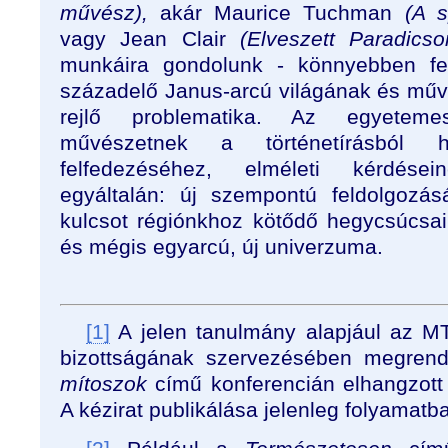
művész),
akár Maurice Tuchman
(A s
vagy Jean Clair
(Elveszett Paradics
munkáira gondolunk - könnyebben fe
századelő Janus-arcú világának és mű
rejlő problematika. Az egyetem
művészetnek a történetírásból 
felfedezéséhez, elméleti kérdései
egyáltalán: új szempontú feldolgoz
kulcsot régiónkhoz kötődő hegycsúcsaik
és mégis egyarcú, új univerzuma.
[1]
A jelen tanulmány alapjául az M
bizottságának szervezésében megrend
mítoszok
című konferencián elhangzott 
A kézirat publikálása jelenleg folyamatb