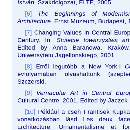
István.
Szakdolgozat, ELTE, 2005.
[6]
The Beginnings of Modernis
Architecture.
Ernst Muzeum, Budapest, 
[7]
Changing Values in Central Europe
Century. In:
Stulecie towarzystwa ar
Edited by Anna Baranowa. Kraków, In
Uniwersytetu Jagellonskiego, 2001
[8]
Erről legutóbb a New York-i
C
évfolyamában olvashattunk (szepte
Szczerski.
[9]
Vernacular Art in Central Euro
Cultural Centre, 2001. Edited by Jaczek
[10]
Például a cseh Frantisek Kupka 
vonatkozásban lásd Les deux fac
architecture: Ornamentalisme et fon