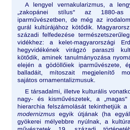
A lengyel vernakularizmus, a lengy
„zakopánei stílus" az 1880-as é
iparművészetben, de még az irodalomb
gurál kultúrájához kötődik. Magyaror
századi felfedezése természetszerűle
vidékhez: a kelet-magyarországi Erd
hegyvidékének virágzó paraszti kul
kötődik, aminek tanulmányozása nyomá
elején a gödöllőiek iparművészete, é
balladáit, mítoszait megjelenítő m
sajátos ornamentalizmusuk.
E társadalmi, illetve kulturális vonat
nagy- és kisművészetek, a „magas" 
hierarchia felszámolását tekinthetjük a 
modernizmus
egyik útjának (ha egyál
gyökerei mélyebbre nyúlnak, a kultúr
művészetek 19. századi történeté