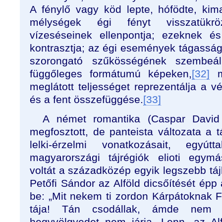
A fénylő vagy köd lepte, hófödte, ki
mélységek égi fényt visszatükrö
vízeséseinek ellenpontja; ezeknek é
kontrasztja; az égi események tágasság
szorongató szűkösségének szembeál
függőleges formátumú képeken,
[32]
má
meglátott teljességet reprezentálja a v
és a fent összefüggése.
[33]
A német romantika (Caspar David F
megfosztott, de panteista változata a tá
lelki-érzelmi vonatkozásait, egyú
magyarországi tájrégiók elioti egymás
voltát a századközép egyik legszebb tá
Petőfi Sándor az Alföld dicsőítését épp 
be: „Mit nekem ti zordon Kárpátoknak
tája! Tán csodállak, ámde nem 
hegyvölgyedet nem járja. Lenn, az Alf