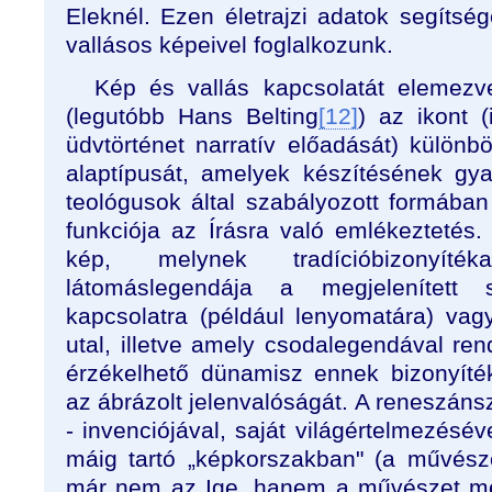
Eleknél. Ezen életrajzi adatok segítségé
vallásos képeivel foglalkozunk.
Kép és vallás kapcsolatát elemezve
(legutóbb Hans Belting
[12]
) az ikont (
üdvtörténet narratív előadását) különb
alaptípusát, amelyek készítésének gy
teológusok által szabályozott formában 
funkciója az Írásra való emlékeztetés
kép, melynek tradícióbizonyítéka
látomáslegendája a megjelenített 
kapcsolatra (például lenyomatára) vagy
utal, illetve amely csodalegendával ren
érzékelhető dünamisz ennek bizonyítéka
az ábrázolt jelenvalóságát. A reneszán
- invenciójával, saját világértelmezésév
máig tartó „képkorszakban" (a művész
már nem az Ige, hanem a művészet me