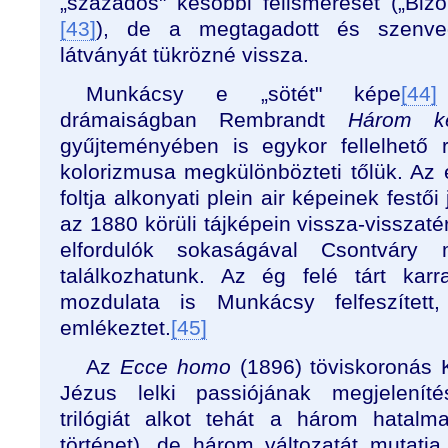
„százados" későbbi felismerését („Bizo
[43]
), de a megtagadott és szenv
látványát tükrözné vissza.
Munkácsy e „sötét" képe
[44]
drámaiságban Rembrandt
Három k
gyűjteményében is egykor fellelhető 
kolorizmusa megkülönbözteti tőlük. Az 
foltja alkonyati plein air képeinek festő
az 1880 körüli tájképein vissza-visszat
elfordulók sokaságával Csontváry 
találkozhatunk. Az ég felé tárt karr
mozdulata is Munkácsy felfeszített,
emlékeztet.
[45]
Az
Ecce homo
(1896) töviskoronás K
Jézus lelki passiójának megjelení
trilógiát alkot tehát a három hatalm
történet), de három változatát mutat