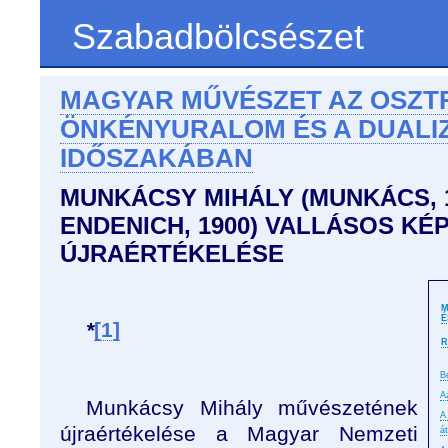
Szabadbölcsészet
MAGYAR MŰVÉSZET AZ OSZT
ÖNKÉNYURALOM ÉS A DUALI
IDŐSZAKÁBAN
MUNKÁCSY MIHÁLY (MUNKÁCS, 18
ENDENICH, 1900) VALLÁSOS KÉ
ÚJRAÉRTÉKELÉSE
M
É
*
[1]
R
B
A
Munkácsy Mihály művészetének
A
újraértékelése a Magyar Nemzeti
á