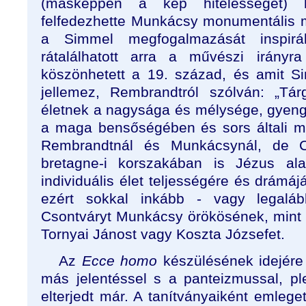
(másképpen a kép hitelességét) h
felfedezhette Munkácsy monumentális 
a Simmel megfogalmazását inspirá
rátalálhatott arra a művészi irányr
köszönhetett a 19. század, és amit 
jellemez, Rembrandtról szólván: „T
életnek a nagysága és mélysége, gyen
a maga bensőségében és sors általi m
Rembrandtnál és Munkácsynál, de C
bretagne-i korszakában is Jézus al
individuális élet teljességére és drámá
ezért sokkal inkább - vagy legalább
Csontváryt Munkácsy örökösének, mint fes
Tornyai Jánost vagy Koszta Józsefet.
Az
Ecce homo
készülésének idejére
más jelentéssel s a panteizmussal, ple
elterjedt már. A tanítványaiként emleg