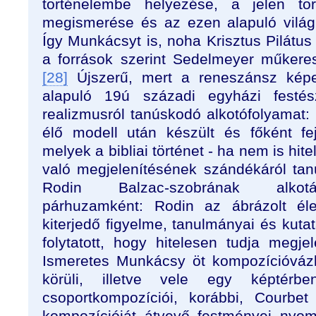
történelembe helyezése, a jelen tört
megismerése és az ezen alapuló világk
Így Munkácsyt is, noha Krisztus Pilátus
a források szerint Sedelmeyer műkeres
[28]
Újszerű, mert a reneszánsz kép
alapuló 19ú századi egyházi festész
realizmusról tanúskodó alkotófolyamat
élő modell után készült és főként fe
melyek a bibliai történet - ha nem is hitel
való megjelenítésének szándékáról tan
Rodin Balzac-szobrának alkotás
párhuzamként: Rodin az ábrázolt éle
kiterjedő figyelme, tanulmányai és kutat
folytatott, hogy hitelesen tudja megjel
Ismeretes Munkácsy öt kompozícióvázl
körüli, illetve vele egy képtérb
csoportkompozíciói, korábbi, Courb
kompozícióját átvevő festményei nyom