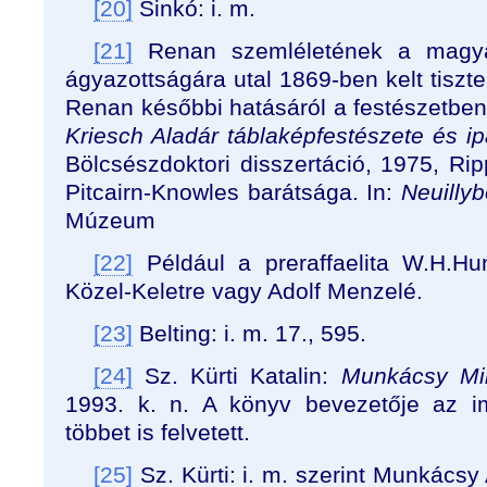
[20]
Sinkó: i. m.
[21]
Renan szemléletének a magyar
ágyazottságára utal 1869-ben kelt tiszte
Renan későbbi hatásáról a festészetben
Kriesch Aladár táblaképfestészete és 
Bölcsészdoktori disszertáció, 1975, Ri
Pitcairn-Knowles barátsága. In:
Neuillyb
Múzeum
[22]
Például a preraffaelita W.H.Hu
Közel-Keletre vagy Adolf Menzelé.
[23]
Belting: i. m. 17., 595.
[24]
Sz. Kürti Katalin:
Munkácsy Mih
1993. k. n. A könyv bevezetője az im
többet is felvetett.
[25]
Sz. Kürti: i. m. szerint Munkácsy