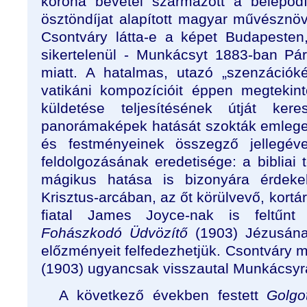
korona bevétel származott a belépőd
ösztöndíjat alapított magyar művészn
Csontváry látta-e a képet Budapesten
sikertelenül - Munkácsyt 1883-ban Pá
miatt. A hatalmas, utazó „szenzációk
vatikáni kompozícióit éppen megtekin
küldetése teljesítésének útját ke
panorámaképek hatását szokták emlege
és festményeinek összegző jellegév
feldolgozásának eredetisége: a bibliai
mágikus hatása is bizonyára érdekel
Krisztus-arcában, az őt körülvevő, kortár
fiatal James Joyce-nak is feltűnt 
Fohászkodó Üdvözítő
(1903) Jézusána
előzményeit felfedezhetjük. Csontváry m
(1903) ugyancsak visszautal Munkácsyr
A következő években festett
Golg