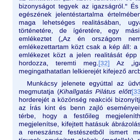
bizonyságot tegyek az igazságról." É
egészének jelentéstartalma értelmébe
maga lehetséges realitásában, ug
történetére, de ígéretére, egy más
emlékeztet („Az én országom nem
emlékezettartam közt csak a kép áll: a 
emlékezet közt a jelen realitását ép
hordozza, teremti meg.
[32]
Az „iga
megingathatatlan lelkierejét kifejező arc
Munkácsy jelenete egyúttal az üdvt
megmutatja (
Kihallgatás Pilátus előtt
[33
horderejét a közönség reakciói bizonyí
az Írás kint és benn zajló eseményei
térbe, hogy a festőileg megjelenít
megjelenítse, kifejtett hatásuk ábrázolá
a reneszánsz festészetből ismert mo