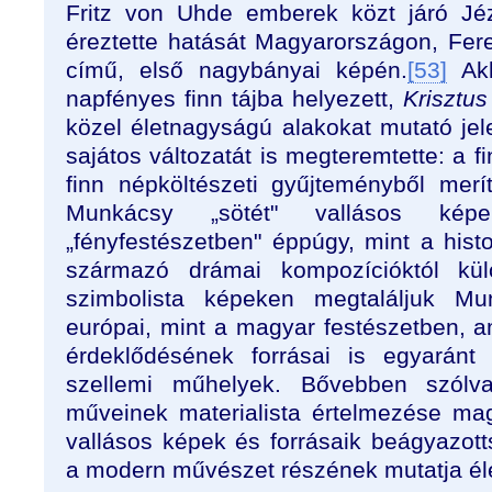
Fritz von Uhde emberek közt járó Jé
éreztette hatását Magyarországon, Fe
című, első nagybányai képén.
[53]
Akk
napfényes finn tájba helyezett,
Krisztu
közel életnagyságú alakokat mutató jel
sajátos változatát is megteremtette: a fi
finn népköltészeti gyűjteményből merít
Munkácsy „sötét" vallásos képe
„fényfestészetben" éppúgy, mint a hist
származó drámai kompozícióktól külö
szimbolista képeken megtaláljuk M
európai, mint a magyar festészetben, am
érdeklődésének forrásai is egyaránt
szellemi műhelyek. Bővebben szólva 
műveinek materialista értelmezése ma
vallásos képek és forrásaik beágyazot
a modern művészet részének mutatja él