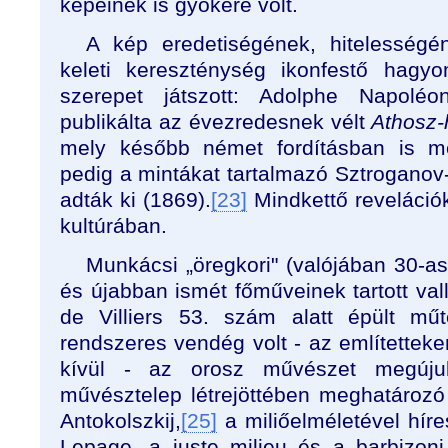
képeinek is gyökere volt.
A kép eredetiségének, hitelességé
keleti kereszténység ikonfestő hagy
szerepet játszott: Adolphe Napolé
publikálta az évezredesnek vélt
Athosz-
mely később német fordításban is me
pedig a mintákat tartalmazó Sztroganov-
adták ki (1869).
[23]
Mindkettő revelációk
kultúrában.
Munkácsi „öregkori" (valójában 30-as
és újabban ismét főműveinek tartott val
de Villiers 53. szám alatt épült mű
rendszeres vendég volt - az említettek
kívül - az orosz művészet megúju
művésztelep létrejöttében meghatározó
Antokolszkij,
[25]
a miliőelméletével híre
Lepage, a juste milieu és a barbizon