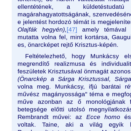
ellentétének, a küldetéstudat
magárahagyatottságának, szenvedésén
e jelentést hordozó témát is megjelenít
Olajfák hegyén),
[47]
amely témával s
mutatta volna fel, mint kortársa, Gaug
es, önarcképet rejtő Krisztus-képén.
Feltételezhető, hogy Munkácsy el
megrendítő realizmusa és individuali
feszületek Krisztusával önmagát azonos
(Önarckép a Sárga Krisztussal, Sárg
volna meg. Munkácsy, ifjú barátai ré
művész magányossága" téma e megfoga
műve azonban az ő monológjának fo
betegsége előtti utolsó megnyilatkozás
Rembrandt művei: az
Ecce homo
é
voltak. Taine, aki a világ egyik