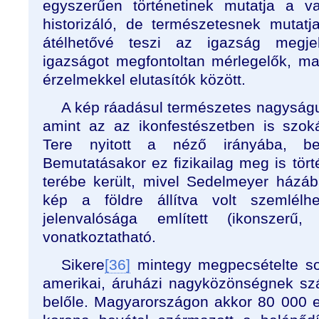
egyszerűen történetinek mutatja a v
historizáló, de természetesnek mutatja
átélhetővé teszi az igazság megje
igazságot megfontoltan mérlegelők, ma
érzelmekkel elutasítók között.
A kép ráadásul természetes nagyságu
amint az az ikonfestészetben is szok
Tere nyitott a néző irányába, 
Bemutatásakor ez fizikailag meg is tör
terébe került, mivel Sedelmeyer házá
kép a földre állítva volt szemlélhe
jelenvalósága említett (ikonszerű,
vonatkoztatható.
Sikere
[36]
mintegy megpecsételte so
amerikai, áruházi nagyközönségnek szán
belőle. Magyarországon akkor 80 000 e