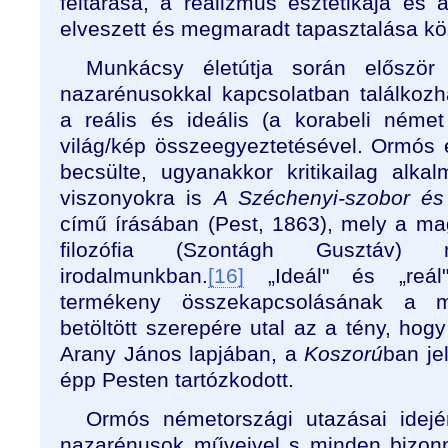
feltárása, a realizmus esztétikája é
elveszett és megmaradt tapasztalása közö
Munkácsy életútja során előszö
nazarénusokkal kapcsolatban találkozha
a reális és ideális (a korabeli német
világ/kép összeegyeztetésével. Ormós 
becsülte, ugyanakkor kritikailag alk
viszonyokra is
A Széchenyi-szobor és
című írásában (Pest, 1863), mely a m
filozófia (Szontágh Gusztáv) m
irodalmunkban.
[16]
„Ideál" és „reál
termékeny összekapcsolásának a m
betöltött szerepére utal az a tény, ho
Arany János lapjában, a
Koszorú
ban je
épp Pesten tartózkodott.
Ormós németországi utazásai idejé
nazarénusok műveivel s minden bizonn