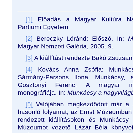
[1]
Előadás a Magyar Kultúra Nap
Partiumi Egyetem
[2]
Bereczky Lóránd: Előszó. In:
M
Magyar Nemzeti Galéria, 2005. 9.
[3]
A kiállítást rendezte Bakó Zsuzsan
[4]
Kovács Anna Zsófia: Munkácsy
Sármány-Parsons Ilona: Munkácsy, a 
Gosztonyi Ferenc: A magyar mo
monográfiája. In:
Munkácsy a nagyvilág
[5]
Valójában megkezdődött már a 2
hasonló folyamat, az Ernst Múzeumban
rendezett kiállításokon és Munkácsy 
Múzeumot vezető Lázár Béla könyvei