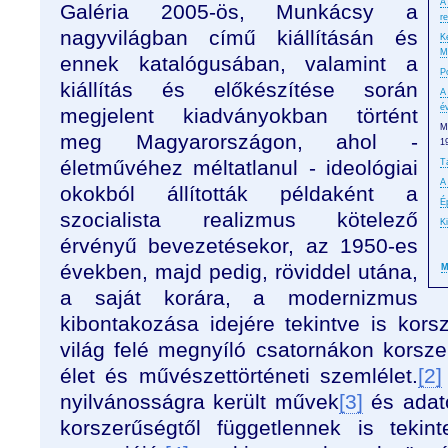
A
Galéria 2005-ös, Munkácsy a
r
nagyvilágban című kiállításán és
K
M
ennek katalógusában, valamint a
P
kiállítás és előkészítése során
A
é
megjelent kiadványokban történt
M
meg Magyarországon, ahol -
1
életművéhez méltatlanul - ideológiai
T
A
okokból állították példaként a
É
szocialista realizmus kötelező
K
érvényű bevezetésekor, az 1950-es
években, majd pedig, röviddel utána,
M
a saját korára, a modernizmus
kibontakozása idejére tekintve is korsz
világ felé megnyíló csatornákon korsz
élet és művészettörténeti szemlélet.
[2]
nyilvánosságra került művek
[3]
és adat
korszerűségtől függetlennek is teki