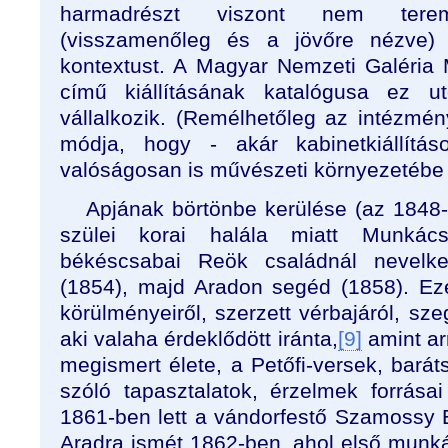
harmadrészt viszont nem ter
(visszamenőleg és a jövőre nézve)
kontextust. A Magyar Nemzeti Galéria
című kiállításának katalógusa ez ut
vállalkozik. (Remélhetőleg az intézmén
módja, hogy - akár kabinetkiállítá
valóságosan is művészeti környezetébe
Apjának börtönbe kerülése (az 1848-
szülei korai halála miatt Munkác
békéscsabai Reök családnál nevelked
(1854), majd Aradon segéd (1858). E
körülményeiről, szerzett vérbajáról, sz
aki valaha érdeklődött iránta,
[9]
amint ar
megismert élete, a Petőfi-versek, barát
szóló tapasztalatok, érzelmek forrása
1861-ben lett a vándorfestő Szamossy E
Aradra ismét 1862-ben, ahol első munká