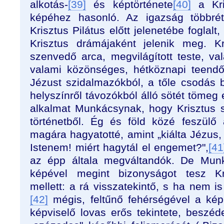
alkotás-
[39]
és képtörténete
[40]
a Kris
képéhez hasonló. Az igazság többré
Krisztus Pilátus előtt jelenetébe foglal
Krisztus drámájaként jelenik meg. Kr
szenvedő arca, megvilágított teste, va
valami közönséges, hétköznapi teendő
Jézust szidalmazókból, a tőle csodás 
helyszínről távozókból álló sötét tömeg 
alkalmat Munkácsynak, hogy Krisztus s
történetből. Ég és föld közé feszülő 
magára hagyatotté, amint „kiálta Jézus
Istenem! miért hagytál el engemet?",
[41
az épp általa megváltandók. De Mun
képével megint bizonyságot tesz Kri
mellett: a rá visszatekintő, s ha nem is
[42]
mégis, feltűnő fehérségével a kép
képviselő lovas erős tekintete, beszé