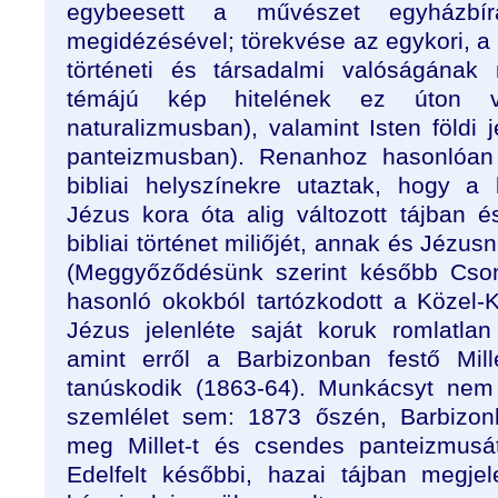
egybeesett a művészet egyházbírá
megidézésével; törekvése az egykori, a bi
történeti és társadalmi valóságának 
témájú kép hitelének ez úton val
naturalizmusban), valamint Isten földi 
panteizmusban). Renanhoz hasonlóan 
bibliai helyszínekre utaztak, hogy a k
Jézus kora óta alig változott tájban és 
bibliai történet miliőjét, annak és Jézus
(Meggyőződésünk szerint később Cson
hasonló okokból tartózkodott a Közel-Ke
Jézus jelenléte saját koruk romlatlan 
amint erről a Barbizonban festő Mil
tanúskodik (1863-64). Munkácsyt nem 
szemlélet sem: 1873 őszén, Barbizon
meg Millet-t és csendes panteizmusát
Edelfelt későbbi, hazai tájban megjele