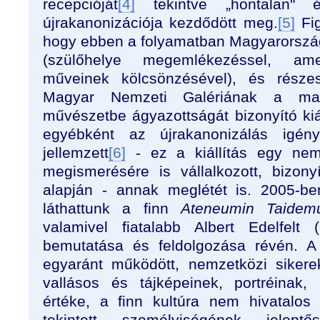
recepcióját
[4]
tekintve „hontalan" él
újrakanonizációja kezdődött meg.
[5]
Fig
hogy ebben a folyamatban Magyarországo
(szülőhelye megemlékezéssel, ame
műveinek kölcsönzésével), és részes
Magyar Nemzeti Galériának a ma
művészetbe ágyazottságát bizonyító kiá
egyébként az újrakanonizálás igé
jellemzett
[6]
- ez a kiállítás egy nemz
megismerésére is vállalkozott, bizony
alapján - annak meglétét is. 2005-ben
láthattunk a finn
Ateneumin Taidem
valamivel fiatalabb Albert Edelfelt
bemutatása és feldolgozása révén. A
egyaránt működött, nemzetközi sikereke
vallásos és tájképeinek, portréinak, 
értéke, a finn kultúra nem hivatalos
tekintett személyiségének jele