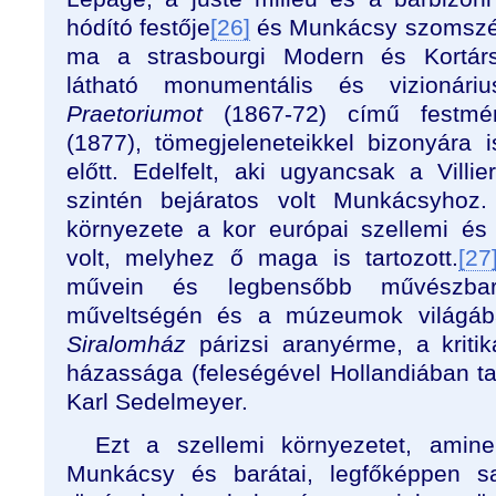
hódító festője
[26]
és Munkácsy szomszéd
ma a strasbourgi Modern és Kortá
látható monumentális és vizionár
Praetoriumot
(1867-72) című festm
(1877), tömegjeleneteikkel bizonyára
előtt. Edelfelt, aki ugyancsak a Villie
szintén bejáratos volt Munkácsyhoz.
környezete a kor európai szellemi és 
volt, melyhez ő maga is tartozott.
[27
művein és legbensőbb művészbarát
műveltségén és a múzeumok világába
Siralomház
párizsi aranyérme, a kriti
házassága (feleségével Hollandiában ta
Karl Sedelmeyer.
Ezt a szellemi környezetet, amine
Munkácsy és barátai, legfőképpen s