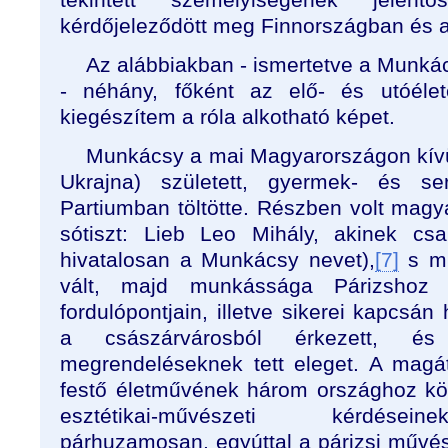
kérdőjeleződött meg Finnországban és a 
Az alábbiakban - ismertetve a Munká
- néhány, főként az elő- és utóélet
kiegészítem a róla alkotható képet.
Munkácsy a mai Magyarországon kívü
Ukrajna) született, gyermek- és s
Partiumban töltötte. Részben volt magy
sótiszt: Lieb Leo Mihály, akinek csa
hivatalosan a Munkácsy nevet),
[7]
s mű
vált, majd munkássága Párizshoz k
fordulópontjain, illetve sikerei kapcsán
a császárvárosból érkezett, és
megrendeléseknek tett eleget. A magá
festő életművének három országhoz kö
esztétikai-művészeti kérdésein
párhuzamosan, egyúttal a párizsi művés