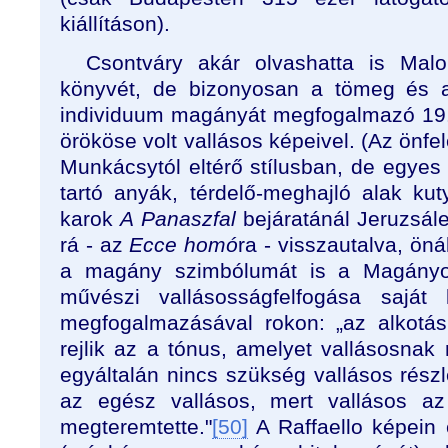
kiállításon).
Csontváry akár olvashatta is Mal
könyvét, de bizonyosan a tömeg és a
individuum magányát megfogalmazó 19.
örököse volt vallásos képeivel. (Az önfe
Munkácsytól eltérő stílusban, de egyes
tartó anyák, térdelő-meghajló alak ku
karok
A Panaszfal
bejáratánál Jeruzsál
rá - az
Ecce homó
ra - visszautalva, öná
a magány szimbólumát is a Magányo
művészi vallásosságfelfogása saját
megfogalmazásával rokon: „az alkotá
rejlik az a tónus, amelyet vallásosnak 
egyáltalán nincs szükség vallásos rész
az egész vallásos, mert vallásos az
megteremtette."
[50]
A Raffaello képein 