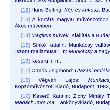
tükrében.
Ars Hungarica,
1985. 1. sz., 7
[12]
Hans Belting:
Kép és kultusz.
Bud
[13]
A kortárs magyar művészetben 
Ákos műveiben
[14]
Mágikus művek.
Kiállítás a Buda
[15]
Sinkó Katalin: Munkácsy vallá
„szent-realizmusa". In:
Munkácsy a nagy
[16]
Keserü: i. m.
[17]
Ormós Zsigmond:
Utazási emlék
[18]
Végvári Lajos:
Munkác
Képzőművészeti Kiadó, Budapest, 1983,
[19]
Keserü Katalin: Zichy Mihály Trag
Madách Imre ma.
Tankönyvkiadó, Budap