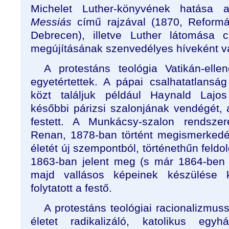
Michelet Luther-könyvének hatása al
Messiás
című rajzával (1870, Reformá
Debrecen), illetve Luther látomása
megújításának szenvedélyes híveként vál
A protestáns teológia Vatikán-elle
egyetértettek. A pápai csalhatatlanság
közt találjuk például Haynald Lajos
későbbi párizsi szalonjának vendégét, a
festett. A Munkácsy-szalon rendsze
Renan, 1878-ban történt megismerkedé
életét új szempontból, történethűn feld
1863-ban jelent meg (s már 1864-ben 
majd vallásos képeinek készülése 
folytatott a festő.
A protestáns teológiai racionalizmuss
életet radikalizáló, katolikus egy