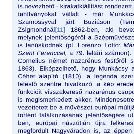
is nevezhető - kirakatkiállítást rendezett
tanítványokat vállalt - már Munkác
Szamossyval járt Buziáson (Te
Zsigmondnál
[11]
1862-ben, aki bevez
melynek jelentőségéről a Szépművésze
is tanúskodnak (pl. Lorenzo Lotto:
Már
Szent Ferenccel,
a 79. leltári számon).
Cornelius német nazarénus festőről s
1863). Elképzelhető, hogy Munkácsy
Céhet alapító (1810), a legenda sze
lefestő szentre hivatkozó, a kép eredeti
funkcióit visszakereső nazarénus csop
is megismerkedett akkor. Mindenesetr
vezettetett be a művészet európai múlt
történt találkozásának jelentőségére u
ben, európai nászútján újra felkere
megfordult Nagyváradon is, az éppen