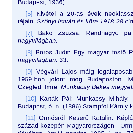
Budapest, 1936).
[6]
Kivétel a 20-as évek neoklasszi
tájain:
Szőnyi István és köre 1918-28
cím
[7]
Bakó Zsuzsa: Rendhagyó pál
nagyvilágban.
[8]
Boros Judit: Egy magyar festő Pá
nagyvilágban.
33.
[9]
Végvári Lajos máig legalaposab
1959-ben jelent meg Budapesten. M
Czeglédi Imre:
Munkácsy Békés megyéb
[10]
Karták Pál: Munkácsy Mihály. Él
Budapest, é. n. (1886) Stampfel Károly 
[11]
Ormósról Keserü Katalin: Képlá
század közepén Magyarországon - Or