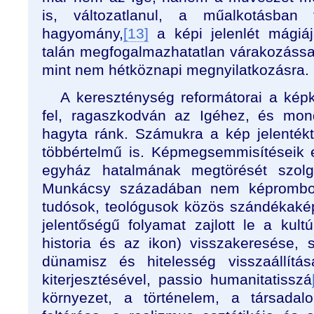
is, változatlanul, a műalkotásban
hagyomány,
[13]
a képi jelenlét mágiáj
talán megfogalmazhatatlan várakozással
mint nem hétköznapi megnyilatkozásra.
A kereszténység reformátorai a képk
fel, ragaszkodván az Igéhez, és mon
hagyta ránk. Számukra a kép jelentékte
többértelmű is. Képmegsemmisítéseik eg
egyház hatalmának megtörését szolg
Munkácsy századában nem képrombo
tudósok, teológusok közös szándékaké
jelentőségű folyamat zajlott le a kult
historia és az ikon) visszakeresése, 
dünamisz és hitelesség visszaállítá
kiterjesztésével, passio humanitatisszá
környezet, a történelem, a társadal