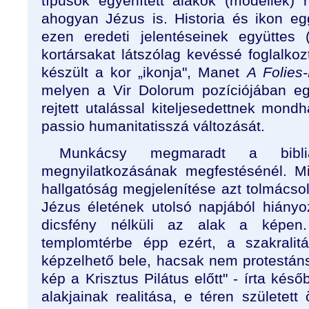
típusok egyénített alakok (modellek)
ahogyan Jézus is. Historia és ikon e
ezen eredeti jelentéseinek együttes (r
kortársakat látszólag kevéssé foglalkoz
készült a kor „ikonja", Manet
A Folies
melyen a Vir Dolorum pozíciójában eg
rejtett utalással kiteljesedettnek mond
passio humanitatisszá változását.
Munkácsy megmaradt a bibl
megnyilatkozásának megfestésénél. M
hallgatóság megjelenítése azt tolmácso
Jézus életének utolsó napjából hiány
dicsfény nélküli az alak a képen
templomtérbe épp ezért, a szakralit
képzelhető bele, hacsak nem protestáns
kép a Krisztus Pilátus előtt" - írta kés
alakjainak realitása, e téren születe