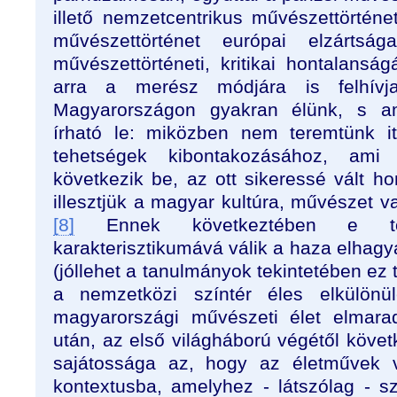
illető nemzetcentrikus művészettörtén
művészettörténet európai elzártság
művészettörténeti, kritikai hontalansá
arra a merész módjára is felhívja
Magyarországon gyakran élünk, s a
írható le: miközben nem teremtünk i
tehetségek kibontakozásához, ami
következik be, az ott sikeressé vált hon
illesztjük a magyar kultúra, művészet 
[8]
Ennek következtében e törté
karakterisztikumává válik a haza elha
(jóllehet a tanulmányok tekintetében ez
a nemzetközi színtér éles elkülönü
magyarországi művészeti élet elmara
után, az első világháború végétől követ
sajátossága az, hogy az életművek v
kontextusba, amelyhez - látszólag - 