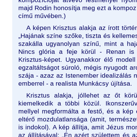
majd Rodin honosítja meg ezt a kompozí
című művében.)
A képen Krisztus alakja az írott törté
„Hajának színe szőke, tiszta és kellemes,
szakálla ugyanolyan színű, mint a haja
Nincs glória a feje körül - Renan is
Krisztus-képet. Ugyanakkor élő modell
egzaltáltságot súroló, mégis nyugodt arca
szája - azaz az Istenember idealizálás n
emberrel - a realista Munkácsy újítása.
Krisztus alakja, jóllehet az őt kör
kiemelkedik a többi közül. Ikonszerű
mellyel megformálta a festő, és a kép 
eltérő mozdulatlansága (amit, természe
is indokol). A kép állítja, amit Jézus m
az állításával: „Én azért születtem és a