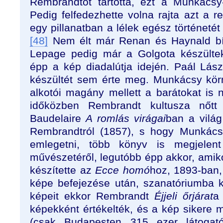
Rembrandtot tartotta, ezt a Munkácsy
Pedig felfedezhette volna rajta azt a re
egy pillanatban a lélek egész történetét
[48]
Nem élt már Renan és Haynald bíb
Lepage pedig már a Golgota készültek
épp a kép diadalútja idején. Paál Lászl
készültét sem érte meg. Munkácsy kör
alkotói magány mellett a barátokat is né
időközben Rembrandt kultusza nőtt
Baudelaire
A romlás virágai
ban a világ
Rembrandtról (1857), s hogy Munkácsy
emlegetni, több könyv is megjelen
művészetéről, legutóbb épp akkor, amik
készítette az
Ecce homó
hoz, 1893-ban,
képe befejezése után, szanatóriumba kel
képeit ekkor Rembrandt
Éjjeli őrjárat
a
képekként értékelték, és a kép sikere m
(csak Budapesten 315 ezer látogató