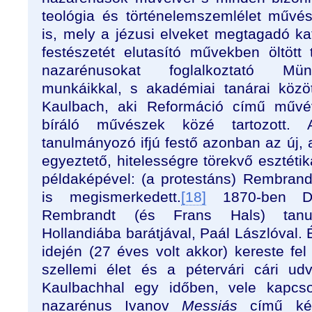
teológia és történelemszemlélet művés
is, mely a jézusi elveket megtagadó ka
festészetét elutasító művekben öltöt
nazarénusokat foglalkoztató Münc
munkáikkal, s akadémiai tanárai közö
Kaulbach, aki Reformáció című művév
bíráló művészek közé tartozott. 
tanulmányozó ifjú festő azonban az új, a
egyeztető, hitelességre törekvő esztétik
példaképével: (a protestáns) Rembrandt
is megismerkedett.
[18]
1870-ben Düss
Rembrandt (és Frans Hals) tanulm
Hollandiába barátjával, Paál Lászlóval. 
idején (27 éves volt akkor) kereste fel 
szellemi élet és a pétervári cári udv
Kaulbachhal egy időben, vele kapcso
nazarénus Ivanov
Messiás
című kép