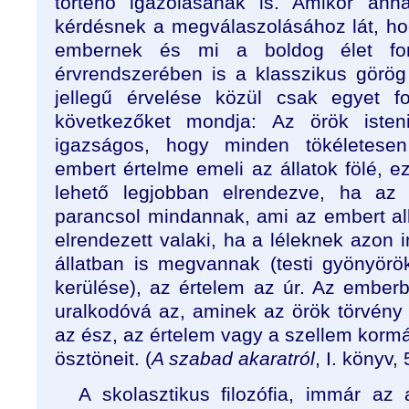
történő igazolásának is. Amikor an
kérdésnek a megválaszolásához lát, hog
embernek és mi a boldog élet for
érvrendszerében is a klasszikus görög 
jellegű érvelése közül csak egyet f
következőket mondja: Az örök isten
igazságos, hogy minden tökéletesen
embert értelme emeli az állatok fölé, 
lehető legjobban elrendezve, ha az
parancsol mindannak, ami az embert alk
elrendezett valaki, ha a léleknek azon i
állatban is megvannak (testi gyönyör
kerülése), az értelem az úr. Az emberb
uralkodóvá az, aminek az örök törvény s
az ész, az értelem vagy a szellem kormán
ösztöneit. (
A szabad akaratról
, I. könyv,
A skolasztikus filozófia, immár az 