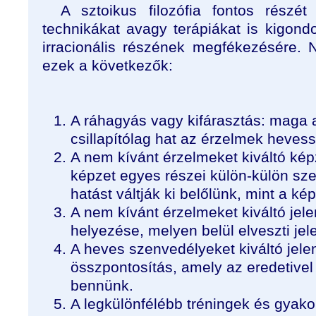
A sztoikus filozófia fontos részét
technikákat avagy terápiákat is kigondo
irracionális részének megfékezésére. 
ezek a következők:
A ráhagyás vagy kifárasztás: maga 
csillapítólag hat az érzelmek heves
A nem kívánt érzelmeket kiváltó ké
képzet egyes részei külön-külön sz
hatást váltják ki belőlünk, mint a ké
A nem kívánt érzelmeket kiváltó je
helyezése, melyen belül elveszti jel
A heves szenvedélyeket kiváltó jel
összpontosítás, amely az eredetivel 
bennünk.
A legkülönfélébb tréningek és gyako