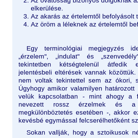
Az óvatosság bizonyos dolgoknak az
elkerülése.
Az akarás az értelemtől befolyásolt 
Az öröm a léleknek az értelemtől bef
Egy terminológiai megjegyzés id
„érzelem", „indulat" és „szenvedél
tekintetben kétségtelenül átfedik
jelentésbeli eltérések vannak közöttük
nem voltak tekintettel sem az ókori, s
Úgyhogy amikor valamilyen határozott 
velük kapcsolatban - mint ahogy a 
nevezett rossz érzelmek és a 
megkülönböztetés esetében -, akkor e
kevésbé egymással felcserélhetőként sz
Sokan vallják, hogy a sztoikusok né