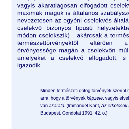
vagyis akaratlagosan elfogadott cselek
maximák maguk is általános szabálysz
nevezetesen az egyéni cselekvés általá
cselekvő bizonyos típusú helyzetekb
módon cselekszik) - akárcsak a termé
természettörvényektől eltérően
érvényessége magán a cselekvőn múli
amelyeket a cselekvő elfogadott, 
igazodik.
Minden természeti dolog törvények szerint
arra, hogy a törvények
képzete
, vagyis elv
van
akarata
. (Immanuel Kant,
Az erkölcsök 
Budapest, Gondolat 1991, 42. o.)