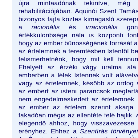
újra mintaadónak tekintve, mé
rehabilitációjában. Aquinói Szent Tamá
bizonyos fajta köztes kimagasló szerepe
a
racionális
és
irracionális
gon
értékkülönbsége nála is központi fon
hogy az ember bűnösségének forrását ab
az értelemnek a teremtésben Istentől bel
felismerhetnénk, hogy mit kell tennü
Ehelyett az érzéki vágy uralma alá
emberben a lélek Istennek volt alávetv
vagy az értelemnek, később az ördög ám
az embert az isteni parancsok megtartá
nem engedelmeskedett az értelemnek. Í
az ember az értelem szerint akarja 
fakadóan mégis az ellentéte felé hajlik.
elegendő ahhoz, hogy visszavezesse 
erényhez. Ehhez a
Szentírás törvénye