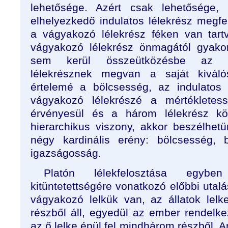
lehetősége. Azért csak lehetősége,
elhelyezkedő indulatos lélekrész megfe
a vágyakozó lélekrész féken van tart
vágyakozó lélekrész önmagától gyakor
sem kerül összeütközésbe az é
lélekrésznek megvan a saját kivál
értelemé a bölcsesség, az indulatos 
vágyakozó lélekrészé a mértéklete
érvényesül és a három lélekrész köz
hierarchikus viszony, akkor beszélhet
négy kardinális erény: bölcsesség, b
igazságosság.
Platón lélekfelosztása egyb
kitüntetettségére vonatkozó előbbi utal
vágyakozó lelkük van, az állatok lel
részből áll, egyedül az ember rendelke
az ő lelke épül fel mindhárom részből. A