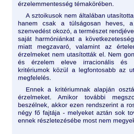
érzelemmentesség témakörében.
A sztoikusok nem általában utasított
hanem csak a túlságosan heves, a
szenvedést okozó, a természet rendjéve
saját harmóniánkat a következetesség
miatt megzavaró, valamint az érte
érzelmeket nem utasították el. Nem go
és érzelem eleve irracionális és 
kritériumok közül a legfontosabb az u
megfelelés.
Ennek a kritériumnak alapján oszt
érzelmeket. Amikor további megszo
beszélnek, akkor ezen rendszerint a ro
négy fő fajtája - melyeket aztán sok to
ennek részletezésébe most nem megyek 