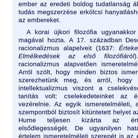
ember az eredeti boldog tudatlanság ál
tudás megszerzése erkölcsi hanyatlásho
az embereket.
A korai újkori filozófia ugyanakkor
magával hozta. A 17. században Des
racionalizmus alapelveit (1637:
Értek
Elmélkedések az első filozófiáról
racionalizmus alapvetően ismeretelméle
Arról szólt, hogy minden biztos isme
szerezhetünk meg, és arról, hogy 
intellektualizmus viszont a cselekvé
tanítás volt: cselekedeteinket az é
vezérelnie. Az egyik ismeretelméleti, 
szempontból biztosít kitüntetett helyet 
Hume teljesen kizárta az értel
elsődlegességét. De ugyanilyen hatá
értelem ismeretelméleti szerepét is az e