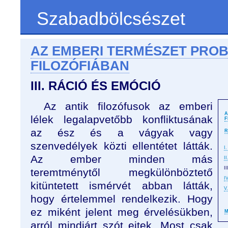
Szabadbölcsészet
AZ EMBERI TERMÉSZET PRO
FILOZÓFIÁBAN
III. RÁCIÓ ÉS EMÓCIÓ
Az antik filozófusok az emberi
A
lélek legalapvetőbb konfliktusának
F
az ész és a vágyak vagy
R
szenvedélyek közti ellentétet látták.
I.
Az ember minden más
I
I
teremtménytől megkülönböztető
I
kitüntetett ismérvét abban látták,
V
hogy értelemmel rendelkezik. Hogy
ez miként jelent meg érvelésükben,
M
arról mindjárt szót ejtek. Most csak