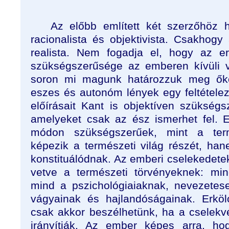
Az előbb említett két szerzőhöz h
racionalista és objektivista. Csakhog
realista. Nem fogadja el, hogy az er
szükségszerűsége az emberen kívüli 
soron mi magunk határozzuk meg ők
eszes és autonóm lények egy feltételez
előírásait Kant is objektíven szükségs
amelyeket csak az ész ismerhet fel.
módon szükségszerűek, mint a ter
képezik a természeti világ részét, ha
konstituálódnak. Az emberi cselekedete
vetve a természeti törvényeknek: min
mind a pszichológiaiaknak, nevezete
vágyainak és hajlandóságainak. Erköl
csak akkor beszélhetünk, ha a cselek
irányítják. Az ember képes arra, ho