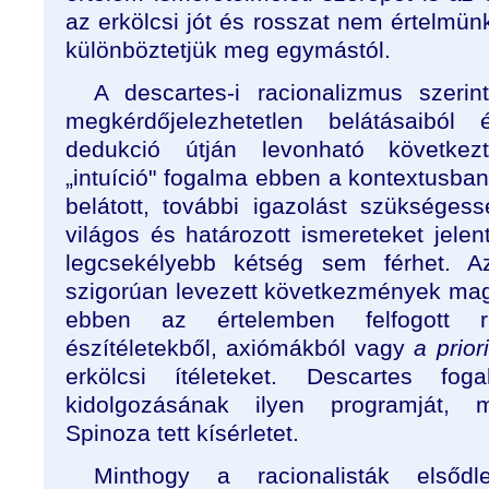
az erkölcsi jót és rosszat nem értelmün
különböztetjük meg egymástól.
A descartes-i racionalizmus szeri
megkérdőjelezhetetlen belátásaibó
dedukció útján levonható következ
„intuíció" fogalma ebben a kontextusba
belátott, további igazolást szüksége
világos és határozott ismereteket jele
legcsekélyebb kétség sem férhet. Az
szigorúan levezett következmények magu
ebben az értelemben felfogott ra
észítéletekből, axiómákból vagy
a prior
erkölcsi ítéleteket. Descartes f
kidolgozásának ilyen programját, 
Spinoza tett kísérletet.
Minthogy a racionalisták elsőd