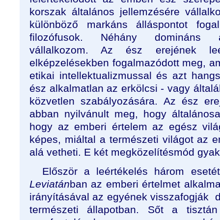
korszak általános jellemzésére vállalk
különböző markáns álláspontot fog
filozófusok. Néhány domináns á
vállalkozom. Az ész erejének le
elképzelésekben fogalmazódott meg, ame
etikai intellektualizmussal és azt han
ész alkalmatlan az erkölcsi - vagy által
közvetlen szabályozására. Az ész ere
abban nyilvánult meg, hogy általánosan
hogy az emberi értelem az egész vil
képes, miáltal a természeti világot az
alá vetheti. E két megközelítésmód gya
Először a leértékelés három eset
Leviatán
ban az emberi értelmet alkalmat
irányításával az egyének visszafogják d
természeti állapotban. Sőt a tisztá