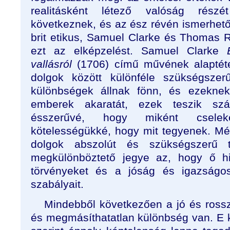
realitásként létező valóság
rész
következnek, és az ész
révén ismerhető
brit etikus, Samuel Clarke és Thomas 
ezt az elképzelést. Samuel Clarke
vallásról
(1706) című művének alaptéte
dolgok között különféle szükségsze
különbségek állnak fönn, és ezeknek
emberek akaratát, ezek teszik sz
ésszerűvé, hogy miként cselek
kötelességükké, hogy mit tegyenek. Mé
dolgok abszolút és szükségszerű t
megkülönböztető jegye az, hogy ő hi
törvényeket és a jóság és igazságos
szabályait.
Mindebből következően a jó és rossz
és megmásíthatatlan különbség van. E 