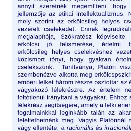
annyit szeretnék megemlíteni, hogy 
jellemzője az etikai intellektualizmus.
mely szerint az erkölcsileg helyes cs
vezérelt cselekedet. Ennek legradikál
megalapítója, Szókratész képviselte
erkölcsi jó felismerése, értelmi 
erkölcsileg helyes cselekvéshez vez
közismert tényt, hogy gyakran értel
cselekszünk. Tanítványa, Platón vis
szembenézve alkotta meg erkölcspszich
emberi lelket három részre osztotta: az 
vágyakozó lélekrészre. Az értelem n
feltétlenül irányítani a vágyakat. Ehhez
lélekrész segítségére, amely a lelki ene
fogalmainkkal leginkább talán az aka
feleltethetnénk meg. Vagyis Platónnál 
vágy ellentéte, a
racionális
és
irracioná