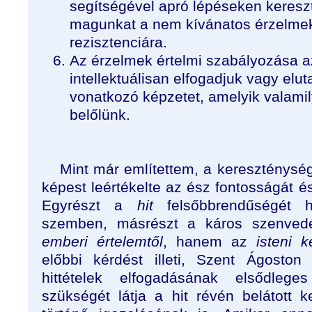
segítségével apró lépéseken keresz
magunkat a nem kívánatos érzelme
rezisztenciára.
Az érzelmek értelmi szabályozása az
intellektuálisan elfogadjuk vagy eluta
vonatkozó képzetet, amelyik valamil
belőlünk.
Mint már említettem, a kereszténysé
képest leértékelte az ész fontosságát és 
Egyrészt a
hit
felsőbbrendűségét 
szemben, másrészt a káros szenved
emberi értelemtől
, hanem az
isteni k
előbbi kérdést illeti, Szent Ágoston
hittételek elfogadásának elsődleges
szükségét látja a hit révén belátott k