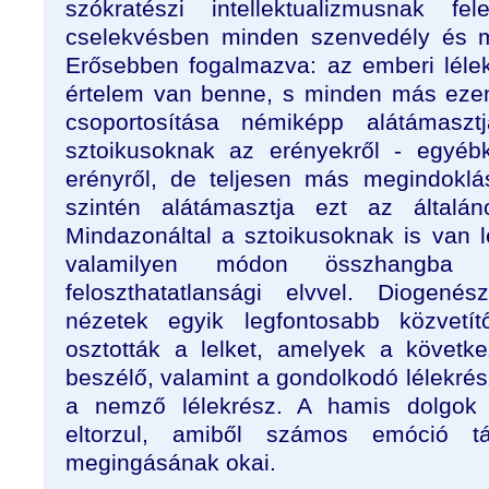
szókratészi intellektualizmusnak 
cselekvésben minden szenvedély és m
Erősebben fogalmazva: az emberi lélek
értelem van benne, s minden más ezen
csoportosítása némiképp alátámasz
sztoikusoknak az erényekről - egyéb
erényről, de teljesen más megindoklá
szintén alátámasztja ezt az általán
Mindazonáltal a sztoikusoknak is van l
valamilyen módon összhangba
feloszthatatlansági elvvel. Diogené
nézetek egyik legfontosabb közvetít
osztották a lelket, amelyek a követk
beszélő, valamint a gondolkodó lélekré
a nemző lélekrész. A hamis dolgok
eltorzul, amiből számos emóció 
megingásának okai.