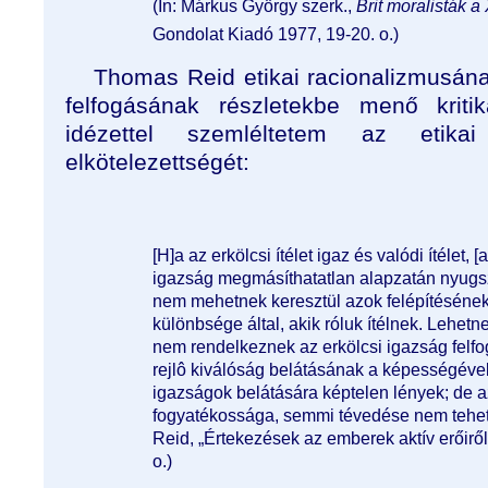
(In: Márkus György szerk.,
Brit moralisták a
Gondolat Kiadó 1977, 19-20. o.)
Thomas Reid etikai racionalizmusá
felfogásának részletekbe menő kritik
idézettel szemléltetem az etikai 
elkötelezettségét:
[H]a az erkölcsi ítélet igaz és valódi ítélet,
igazság megmásíthatatlan alapzatán nyugs
nem mehetnek keresztül azok felépítésének
különbsége által, akik róluk ítélnek. Lehetn
nem rendelkeznek az erkölcsi igazság felfo
rejlô kiválóság belátásának a képességéve
igazságok belátására képtelen lények; de 
fogyatékossága, semmi tévedése nem tehet
Reid, „Értekezések az emberek aktív erőiről
o.)