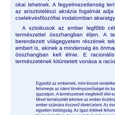
okai lehetnek. A fegyelmezetlenség ter
az arisztotelészi
akrázia
fogalmát adja 
cselekvésfilozófiai irodalomban akaratg
A sztoikusok az ember legfőbb cél
természettel összhangban éljen. A te
berendezett világegyetem részének tek
embert is, akinek a mindenség és önma
összhangban kell élnie. E racionális
természetének kitüntetett vonása a racion
Egyedül az embernek, mint ésszel rendelke
felismerje az isteni törvényszerűséget és 
igazodjon.
A természetnek megfelelő élet
ez
Mivel természetét tekintve az ember észlén
ember számára
ésszerű életet
jelent. Az és
egyetlen boldogság. Az igazi értékek felis