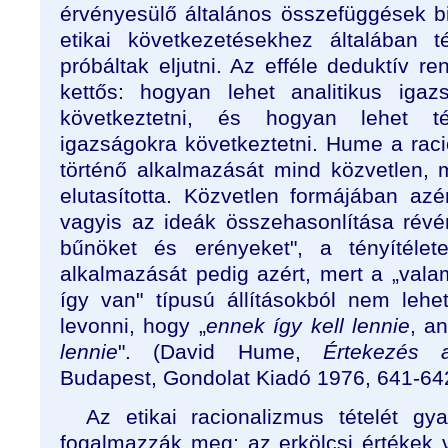
érvényesülő általános összefüggések bi
etikai következetésekhez általában té
próbáltak eljutni. Az efféle deduktív r
kettős: hogyan lehet analitikus igaz
következtetni, és hogyan lehet té
igazságokra következtetni. Hume a rac
történő alkalmazását mind közvetlen, 
elutasította. Közvetlen formájában azé
vagyis az ideák összehasonlítása révé
bűnöket és erényeket", a tényítélete
alkalmazását pedig azért, mert a „vala
így van" típusú állításokból nem lehe
levonni, hogy „
ennek így kell lennie
, a
lennie
". (David Hume,
Értekezés 
Budapest, Gondolat Kiadó 1976, 641-642
Az etikai racionalizmus tételét g
fogalmazzák meg: az erkölcsi értékek v