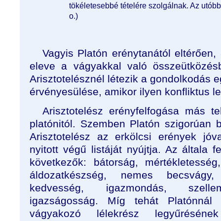
tökéletesebbé tételére szolgálnak. Az utób
o.)
Vagyis Platón erénytanától eltérően
eleve a vágyakkal való összeütközés
Arisztotelésznél létezik a gondolkodás
érvényesülése, amikor ilyen konfliktus l
Arisztotelész erényfelfogása más te
platónitól. Szemben Platón szigorúan b
Arisztotelész az erkölcsi erények jó
nyitott végű listáját nyújtja. Az általa 
következők: bátorság, mértékletessé
áldozatkészség, nemes becsvágy, s
kedvesség, igazmondás, szellem
igazságosság. Míg tehát Platónnál
vágyakozó lélekrész legyűrésének