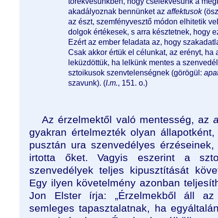
törekvésünkben, hogy cselekvésünk a megi
akadályoznak bennünket az
affektusok
(ösz
az észt, szemfényvesztő módon elhitetik v
dolgok értékesek, s arra késztetnek, hogy 
Ezért az ember feladata az, hogy szakadatla
Csak akkor értük el célunkat, az erényt, ha
leküzdöttük, ha lelkünk mentes a szenvedély
sztoikusok szenvtelenségnek (görögül:
apa
szavunk). (
I.m.
, 151. o.)
Az érzelmektől való mentesség, az
gyakran értelmezték olyan állapotkén
pusztán ura szenvedélyes érzéseinek, 
irtotta őket. Vagyis eszerint a sz
szenvedélyek teljes kipusztítását köve
Egy ilyen követelmény azonban teljesíth
Jon Elster írja: „Érzelmekből áll az 
semleges tapasztalatnak, ha egyáltalá