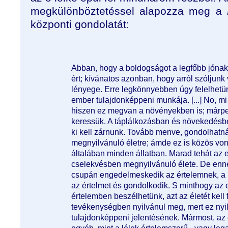
megkülönböztetéssel alapozza meg a
központi gondolatát:
Abban, hogy a boldogságot a legfőbb jónak k
ért; kívánatos azonban, hogy arról szóljun
lényege. Erre legkönnyebben úgy felelhetü
ember tulajdonképpeni munkája. [...] No, m
hiszen ez megvan a növényekben is; márpe
keressük. A táplálkozásban és növekedésbe
ki kell zárnunk. Tovább menve, gondolhatn
megnyilvánuló életre; ámde ez is közös von
általában minden állatban. Marad tehát az 
cselekvésben megnyilvánuló élete. De ennek
csupán engedelmeskedik az értelemnek, a m
az értelmet és gondolkodik. S minthogy az es
értelemben beszélhetünk, azt az életét kel
tevékenységben nyilvánul meg, mert ez nyil
tulajdonképpeni jelentésének. Mármost, a