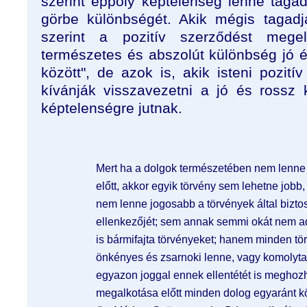
szerint éppoly képtelenség lenne taga
görbe különbségét. Akik mégis tagadj
szerint a pozitív szerződést mege
természetes és abszolút különbség jó é
között", de azok is, akik isteni pozit
kívánják visszavezetni a jó és rossz
képtelenségre jutnak.
Mert ha a dolgok természetében nem lenne 
előtt, akkor egyik törvény sem lehetne jobb
nem lenne jogosabb a törvények által biztosí
ellenkezőjét; sem annak semmi okát nem ada
is bármifajta törvényeket; hanem minden t
önkényes és zsarnoki lenne, vagy komolyta
egyazon joggal ennek ellentétét is meghozh
megalkotása előtt minden dolog egyaránt kö