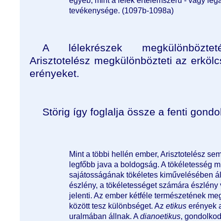
egyéb, mint a lélek értelemszerű - vagy leg
tevékenysége. (1097b-1098a)
A lélekrészek megkülönböztet
Arisztotelész megkülönbözteti az erkölc
erényeket.
Störig így foglalja össze a fenti gond
Mint a többi hellén ember, Arisztotelész s
legfőbb java a boldogság. A tökéletesség 
sajátosságának tökéletes kiművelésében ál
észlény, a tökéletességet számára észlény 
jelenti. Az ember kétféle természetének meg
között tesz különbséget. Az
etikus
erények a
uralmában állnak. A
dianoetikus
, gondolko