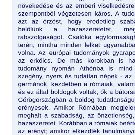
növekedése és az emberi viselkedésre 
szempontból végzetesen káros. A tudo
azt az érzést, hogy eredetileg szaba
belőlünk a hazaszeretetet, meg
rabszolgaságot. Csalóka egyformaság
terén, mintha minden lelket ugyanabb
volna. Az európai tudományok gyarapo
az erkölcs. De más korokban is ha
tudomány nyomán Athénba is mind 
szegény, nyers és tudatlan népek - az 
germánok, kezdetben a rómaiak, valami
és ez által boldogok voltak, ők a bátor
Görögországban a boldog tudatlanságukr
erényesek. Amikor Rómában megjelent
meghalt a szabadság, az önzetlenség,
hazaszeretet. Korábban a rómaiak beért
az erényt; amikor elkezdték tanulmányo