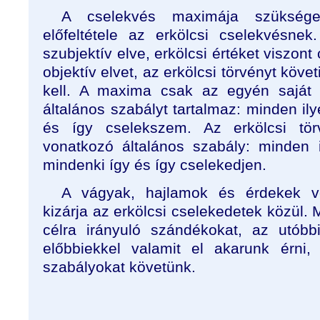
A cselekvés maximája szükség
előfeltétele az erkölcsi cselekvésn
szubjektív elve, erkölcsi értéket viszont
objektív elvet, az erkölcsi törvényt köve
kell. A maxima csak az egyén saját 
általános szabályt tartalmaz: minden ily
és így cselekszem. Az erkölcsi tör
vonatkozó általános szabály: minden 
mindenki így és így cselekedjen.
A vágyak, hajlamok és érdekek ve
kizárja az erkölcsi cselekedetek közül. 
célra irányuló szándékokat, az utóbb
előbbiekkel valamit el akarunk érni,
szabályokat követünk.