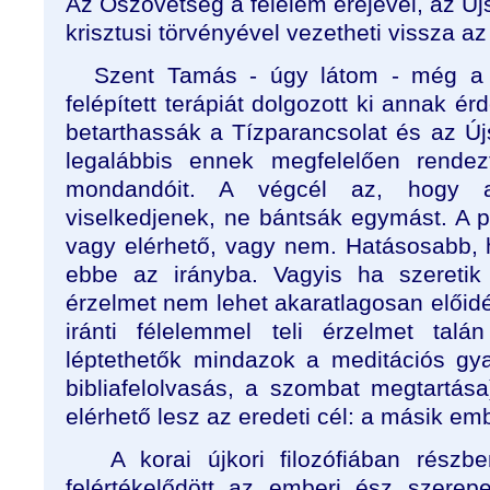
Az Ószövetség a félelem erejével, az Új
krisztusi törvényével vezetheti vissza az
Szent Tamás - úgy látom - még a s
felépített terápiát dolgozott ki annak 
betarthassák a Tízparancsolat és az Új
legalábbis ennek megfelelően rende
mondandóit. A végcél az, hogy 
viselkedjenek, ne bántsák egymást. A p
vagy elérhető, vagy nem. Hatásosabb, h
ebbe az irányba. Vagyis ha szeretik 
érzelmet nem lehet akaratlagosan előidé
iránti félelemmel teli érzelmet tal
léptethetők mindazok a meditációs gya
bibliafelolvasás, a szombat megtartása
elérhető lesz az eredeti cél: a másik emb
A korai újkori filozófiában részbe
felértékelődött az emberi ész szerep