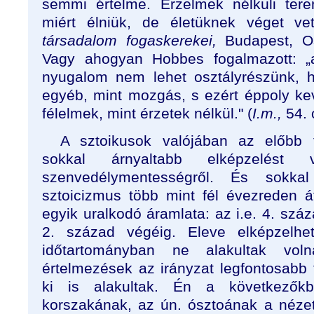
semmi értelme. Érzelmek nélküli te
miért élniük, de életüknek véget ve
társadalom fogaskerekei,
Budapest, Os
Vagy ahogyan Hobbes fogalmazott: „am
nyugalom nem lehet osztályrészünk, 
egyéb, mint mozgás, s ezért éppoly k
félelmek, mint érzetek nélkül." (
I.m.,
54. 
A sztoikusok valójában az előbb f
sokkal árnyaltabb elképzelést 
szenvedélymentességről. És sokka
sztoicizmus több mint fél évezreden át
egyik uralkodó áramlata: az i.e. 4. száz
2. század végéig. Eleve elképzelhe
időtartományban ne alakultak voln
értelmezések az irányzat legfontosabb 
ki is alakultak. Én a következők
korszakának, az ún. ósztoának a nézet