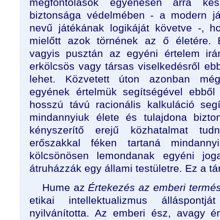
megfontolások egyenesen arra kés
biztonsága védelmében - a modern já
nevű játékának logikáját követve -, h
mielőtt azok törnének az ő életére. Et
vagyis pusztán az egyéni értelem irá
erkölcsös vagy társas viselkedésről e
lehet. Közvetett úton azonban még
egyének értelmük segítségével ebből 
hosszú távú racionális kalkuláció segí
mindannyiuk élete és tulajdona bizt
kényszerítő erejű közhatalmat tud
erőszakkal féken tartaná mindanny
kölcsönösen lemondanak egyéni joga
átruházzák egy állami testületre. Ez a t
Hume az
Értekezés az emberi termés
etikai intellektualizmus álláspontj
nyilvánította. Az emberi ész, avagy é