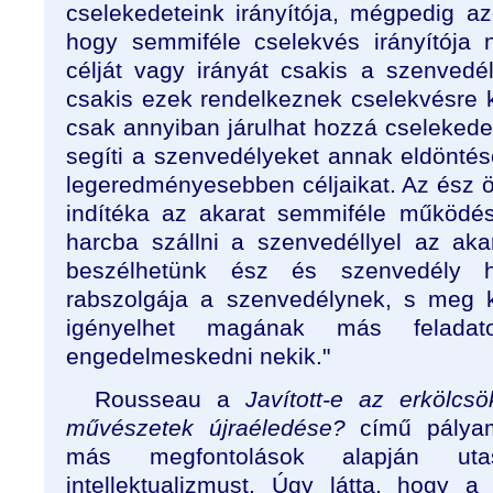
cselekedeteink irányítója, mégpedig a
hogy semmiféle cselekvés irányítója 
célját vagy irányát csakis a szenvedé
csakis ezek rendelkeznek cselekvésre k
csak annyiban járulhat hozzá cselekede
segíti a szenvedélyeket annak eldöntés
legeredményesebben céljaikat. Az ész
indítéka az akarat semmiféle működ
harcba szállni a szenvedéllyel az akar
beszélhetünk ész és szenvedély h
rabszolgája a szenvedélynek, s meg 
igényelhet magának más feladat
engedelmeskedni nekik."
Rousseau a
Javított-e az erkölc
művészetek újraéledése?
című pálya
más megfontolások alapján uta
intellektualizmust. Úgy látta, hogy