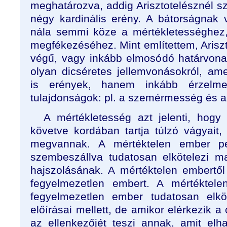
meghatározva, addig Arisztotelésznél sz
négy kardinális erény. A bátorságnak
nála semmi köze a mértékletességhez,
megfékezéséhez. Mint említettem, Ariszto
végű, vagy inkább elmosódó határvona
olyan dicséretes jellemvonásokról, a
is erények, hanem inkább érzelme
tulajdonságok: pl. a szemérmesség és a
A mértékletesség azt jelenti, hogy
követve kordában tartja túlzó vágyait,
megvannak. A mértéktelen ember ped
szembeszállva tudatosan elkötelezi m
hajszolásának. A mértéktelen embertől
fegyelmezetlen embert. A mértéktele
fegyelmezetlen ember tudatosan elkö
előírásai mellett, de amikor elérkezik a
az ellenkezőjét teszi annak, amit elha