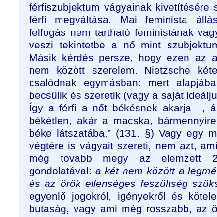
férfiszubjektum vágyainak kivetítésére s
férfi megváltása. Mai feminista állá
felfogás nem tartható feministának va
veszi tekintetbe a nő mint szubjektu
Másik kérdés persze, hogy ezen az a
nem között szerelem. Nietzsche kéte
csalódnak egymásban: mert alapjáb
becsülik és szeretik (vagy a saját ideálju
Így a férfi a nőt békésnek akarja –,
békétlen, akár a macska, bármennyire
béke látszatába.” (131. §) Vagy egy 
végtére is vágyait szereti, nem azt, ami
még tovább megy az elemzett 2
gondolatával:
a két nem között a legm
és az örök ellenséges feszültség szük
egyenlő jogokról, igényekről és kötel
butaság, vagy ami még rosszabb, az 