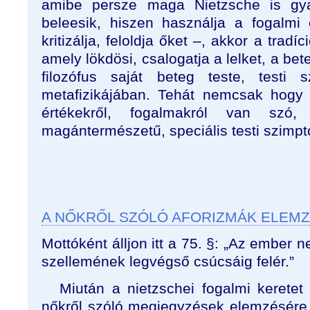
amibe persze maga Nietzsche is gy
beleesik, hiszen használja a fogalmi 
kritizálja, feloldja őket –, akkor a tradíc
amely lökdösi, csalogatja a lelket, a be
filozófus saját beteg teste, testi 
metafizikájában. Tehát nemcsak hogy
értékekről, fogalmakról van sz
magántermészetű, speciális testi szimpt
A NŐKRŐL SZÓLÓ AFORIZMÁK ELEM
Mottóként álljon itt a 75. §: „Az ember 
szellemének legvégső csúcsáig felér.”
Miután a nietzschei fogalmi keretet 
nőkről szóló megjegyzések elemzésére