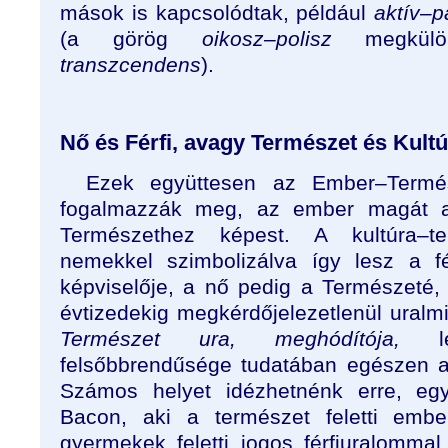
mások is kapcsolódtak, például
aktív–p
(a görög
oikosz–polisz
megkülön
transzcendens
).
Nő és Férfi, avagy Természet és Kult
Ezek együttesen az Ember–Termész
fogalmazzák meg, az ember magát a 
Természethez képest. A kultúra–t
nemekkel szimbolizálva így lesz a f
képviselője, a nő pedig a Természeté
évtizedekig megkérdőjelezetlenül uralmi
Természet ura, meghódítója,
lei
felsőbbrendűsége tudatában egészen a
Számos helyet idézhetnénk erre, egy
Bacon, aki a természet feletti embe
gyermekek feletti jogos férfiuralommal