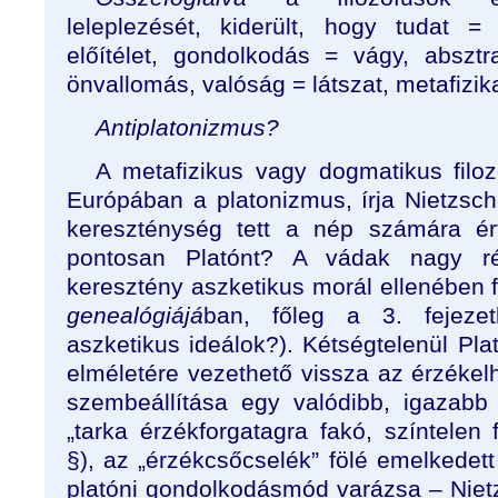
leleplezését, kiderült, hogy tudat 
előítélet, gondolkodás = vágy, absztr
önvallomás, valóság = látszat, metafizika
Antiplatonizmus?
A metafizikus vagy dogmatikus filoz
Európában a platonizmus, írja Nietzsc
kereszténység tett a nép számára ért
pontosan Platónt? A vádak nagy ré
keresztény aszketikus morál ellenében
genealógiájá
ban, főleg a 3. fejezet
aszketikus ideálok?). Kétségtelenül Plat
elméletére vezethető vissza az érzékelh
szembeállítása egy valódibb, igazabb 
„tarka érzékforgatagra fakó, színtelen f
§), az „érzékcsőcselék” fölé emelkedett
platóni gondolkodásmód varázsa – Niet