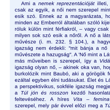
Ami a
nemek reprezentációját
illeti
csak az egyik, a női nem szerepel mint
esik szó. Ennek az a magyarázata, ho
minden az Emberról általában szóló kije
róluk külön mint férfiakról, – vagy csak
milyen sok szó esik a nőről. A nő a lá
művésze (
i. m.
232.
§
104.), a hagy
igazság nem érdekli: "mit bánja a n
művészete a hazugság". A 'Nő mint a Lá
más műveiben is szerepel, így a
Vid
igazság olyan nő, – akinek oka van, hogy
burkolózik mint Baubó, aki a görögök f
ezáltal egyben élni tudásukat. Élet és L
a perspektivikus, sokféle igazság megjel
a
Túl jón és rosszon
kezdő hasonlat
feltevéséhez. A híres
Vita – femina
szerepel, mely pár évvel előzi meg a
Tú