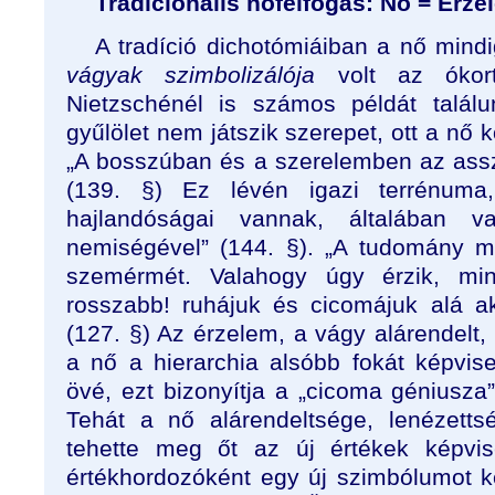
Tradicionális nőfelfogás: Nő = Érze
A tradíció dichotómiáiban a nő mindi
vágyak szimbolizálója
volt az ókortó
Nietzschénél is számos példát talál
gyűlölet nem játszik szerepet, ott a nő k
„A bosszúban és a szerelemben az asszo
(139. §) Ez lévén igazi terrénum
hajlandóságai vannak, általában 
nemiségével” (144. §). „A tudomány m
szemérmét. Valahogy úgy érzik, mi
rosszabb! ruhájuk és cicomájuk alá ak
(127. §) Az érzelem, a vágy alárendelt,
a nő a hierarchia alsóbb fokát képvis
övé, ezt bizonyítja a „cicoma géniusza
Tehát a nő alárendeltsége, lenézett
tehette meg őt az új értékek képvis
értékhordozóként egy új szimbólumot ke