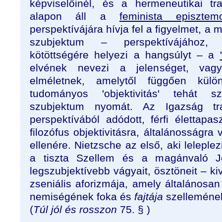
képviselőinél, és a hermeneutikai t
alapon áll a
feminista episztemo
perspektívájára hívja fel a figyelmet, a 
szubjektum – perspektívájához, é
kötöttségére helyezi a hangsúlyt – a
elvének nevezi a jelenséget, vagy 
elméletnek, amelytől függően kül
tudományos 'objektivitás' tehát s
szubjektum nyomát. Az Igazság trad
perspektívából adódott, férfi élettapasz
filozófus objektivitásra, általánosságra
ellenére. Nietzsche az első, aki leleplez
a tiszta Szellem és a magánvaló Jó 
legszubjektívebb vágyait, ösztöneit – k
zseniális aforizmája, amely általánosa
nemiségének foka és
fajtája
szellemének
(
Túl jól és rosszon
75.
§
)