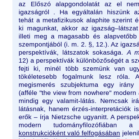
az Előszó alapgondolatát az el ne
igazságról . Ha egyáltalán hiszünk az
tehát a metafizikusok alaphite szerint é
ki magunkat, akkor az igazság–látszat 
illeti meg a magasabb és alapvetőbb
szempontjából (
i. m.
2.
§,
12.). Az igazs
perspektívák, látszatok sokasága.
A m
12) a perspektívák különbözőségét a sz
fejti ki, minél több szemünk van ug
tökéletesebb fogalmunk lesz róla. A
megismerés szubjektuma egy irány né
(afféle "the view from nowhere" modern a
mindig egy valamit-látás. Nemcsak ir
látásnak, hanem érzés-interpretációk is 
erők – írja Nietzsche ugyanitt. A perspe
modern tudományfilozófiában
konstrukcióként való felfogásában
jeleni