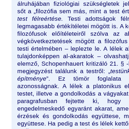
álruhájában fiziológiai szükségletek j
sőt a „filozófia sem más, mint a test é
test félreértése.
Testi adottságok félre
legmagasabb értékítéletei mögött is. A k
filozófusok előítéleteiről szólva az ab
végkövetkeztetések mögött a filozófus
testi értelmében – leplezte le. A lélek 
tulajdonképpen al-akaratok – olvasha
elemző, Schopenhauert kritizáló 21. § 
megjegyzést találunk a testről: „
testün
építménye
”. Ez tömör foglalata a
azonosságnak. A lélek a platonikus el
testet, illetve a gondolkodás a vágyak
paragrafusban fejtette ki, hog
engedelmeskedő egyaránt akarat, ame
érzések és gondolkodás együttese, mé
együttese. Ha pedig a test és lélek ke