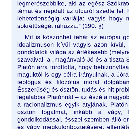
legmerészebbike, aki az egész Szókraté
témát és népdalt az utcáról szedte fel,
lehetetlenségig variálja: vagyis hogy
sokrétűségét ráhúzza.” (190. §)
Mit is köszönhet tehát az európai 
idealizmuson kívül vagyis azon kívül,
gondolatok világa az értékesebb (melyn
szavaival, a „magánvaló Jó és a tiszta 
Platón arra fordította, hogy bebizonyít
maguktól is egy célra irányulnak, a Jóra
teológus és filozófus morál dolgába
Ésszerűség és ösztön, tudás és hit probl
legalábbis Platónnál – az észé a nagyobb 
a racionalizmus egyik atyjának. Plat
ösztön fogalmát, inkább a vágy, 
gondolkodással, ésszel szemben álló er
és vágy megkülönböztetésére, ellenté