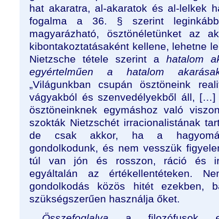
hat akaratra, al-akaratok és al-lelkek
fogalma a 36. § szerint legink
magyarázható, ösztönéletünket az ak
kibontakoztatásaként kellene, lehetne le
Nietzsche tétele szerint a
hatalom a
egyértelműen a hatalom akarása
„Világunkban csupán ösztöneink reali
vágyakból és szenvedélyekből áll, […
ösztöneinknek egymáshoz való viszon
szokták Nietzschét irracionalistának tar
de csak akkor, ha a hagyományo
gondolkodunk, és nem vesszük figyelem
túl van jón és rosszon, ráció és irr
egyáltalán az értékellentéteken. N
gondolkodás közös hitét ezekben, 
szükségszerűen használja őket.
Összefoglalva
a filozófusok előí