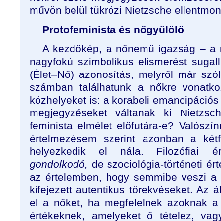
művön belül tükrözi Nietzsche ellentmo
Protofeminista és nőgyűlölő
A kezdőkép, a nőnemű igazság – a ni
nagyfokú szimbolikus elismerést sugal
(Élet–Nő) azonosítás, melyről már s
számban találhatunk a nőkre vonatk
közhelyeket is: a korabeli emancipációs 
megjegyzéseket váltanak ki Nietzsc
feminista elmélet előfutára-e? Valószí
értelmezésem szerint azonban a kétf
helyezkedik el nála. Filozófiai 
gondolkodó,
de szociológia-történeti é
az értelemben, hogy semmibe veszi a
kifejezett autentikus törekvéseket. Az á
el a nőket, ha megfelelnek azoknak a
értékeknek, amelyeket ő tételez, va