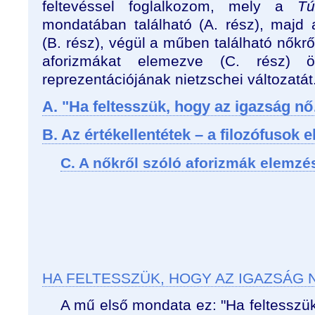
feltevéssel foglalkozom, mely a
Tú
mondatában található (A. rész), majd a 
(B. rész), végül a műben található nőkr
aforizmákat elemezve (C. rész) 
reprezentációjának nietzschei változatát
A. "Ha feltesszük, hogy az igazság n
B. Az értékellentétek – a filozófusok el
C. A nőkről szóló aforizmák elemzé
HA FELTESSZÜK, HOGY AZ IGAZSÁG N
A mű első mondata ez: "Ha feltesszü