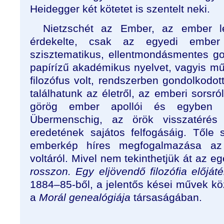
Heidegger két kötetet is szentelt neki.
Nietzschét az Ember, az ember 
érdekelte, csak az egyedi ember 
szisztematikus, ellentmondásmentes go
papírízű akadémikus nyelvet, vagyis mű
filozófus volt, rendszerben gondolkodo
találhatunk az életről, az emberi sorsró
görög ember apollói és egyben di
Übermenschig, az örök visszatérés 
eredetének sajátos felfogásáig. Tőle
emberkép híres megfogalmazása az
voltáról. Mivel nem tekinthetjük át az e
rosszon. Egy eljövendő filozófia előját
1884–85-ből, a jelentős kései művek kö
a
Morál genealógiája
társaságában.