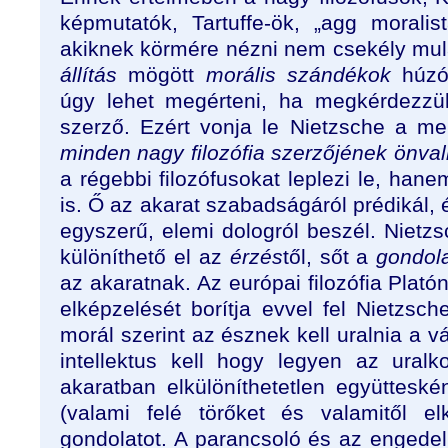
képmutatók, Tartuffe-ök, „agg moralis
akiknek körmére nézni nem csekély mu
állítás
mögött
morális szándékok
húzó
úgy lehet megérteni, ha megkérdezzük
szerző. Ezért vonja le Nietzsche a me
minden nagy filozófia szerzőjének önv
a régebbi filozófusokat leplezi le, ha
is. Ő az akarat szabadságáról prédikál, 
egyszerű, elemi dologról beszél. Nietz
különíthető el az
érzés
től, sőt a
gondol
az akaratnak. Az európai filozófia Plató
elképzelését borítja evvel fel Nietzsch
morál szerint az észnek kell uralnia a v
intellektus kell hogy legyen az ural
akaratban elkülöníthetetlen együtteské
(valami felé törőket és valamitől el
gondolatot. A parancsoló és az engedel