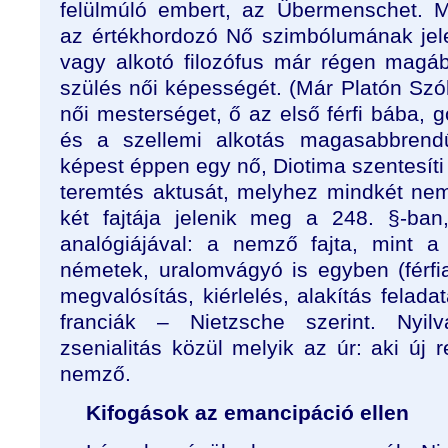
felülmúló embert, az Übermenschet. Mel
az értékhordozó Nő szimbólumának jel
vagy alkotó filozófus már régen magáb
szülés női képességét. (Már Platón Szókr
női mesterséget, ő az első férfi bába, g
és a szellemi alkotás magasabbrendű
képest éppen egy nő, Diotima szentesít
teremtés aktusát, melyhez mindkét ne
két fajtája jelenik meg a 248. §-ban
analógiájával: a nemző fajta, mint 
németek, uralomvágyó is egyben (férfi
megvalósítás, kiérlelés, alakítás felada
franciák – Nietzsche szerint. Nyil
zsenialitás közül melyik az úr: aki új 
nemző.
Kifogások az emancipáció ellen