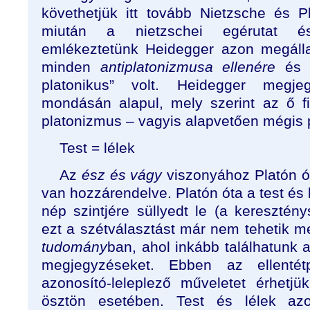
követhetjük itt tovább Nietzsche és P
miután a nietzschei egérutat ész
emlékeztetünk Heidegger azon megálla
minden
antiplatonizmusa ellenére
és m
platonikus” volt. Heidegger megje
mondásán alapul, mely szerint az ő fil
platonizmus – vagyis alapvetően mégis 
Test = lélek
Az
ész és vágy
viszonyához Platón ó
van hozzárendelve. Platón óta a test és 
nép szintjére süllyedt le (a keresztény
ezt a szétválasztást már nem tehetik m
tudomány
ban, ahol inkább találhatunk a
megjegyzéseket. Ebben az ellenté
azonosító-leleplező műveletet érhetj
ösztön esetében. Test és lélek azo