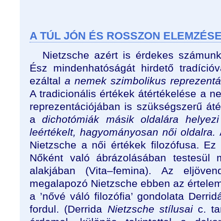
A TÚL JÓN ÉS ROSSZON ELEMZÉS
Nietzsche azért is érdekes számunk
Ész mindenhatóságát hirdető tradíció
ezáltal
a nemek szimbolikus reprezentá
A tradicionális értékek átértékelése a 
reprezentációjában is szükségszerű átér
a
dichotómiák másik oldalára helyezi
leértékelt, hagyományosan női oldalra.
Nietzsche a női értékek filozófusa. Ez
Nőként való ábrázolásában testesül 
alakjában (Vita–femina). Az eljövend
megalapozó Nietzsche ebben az értelemb
a ’nővé váló filozófia’ gondolata Derrid
fordul. (Derrida
Nietzsche stílusai
c. ta