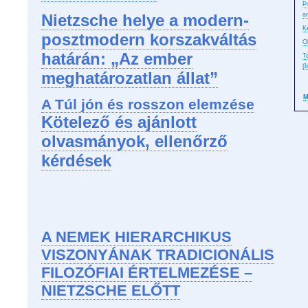
P
Nietzsche helye a modern-
a
K
posztmodern korszakváltás
O
határán: „Az ember
T
(b
meghatározatlan állat”
M
A Túl jón és rosszon elemzése
Kötelező és ajánlott
olvasmányok, ellenőrző
kérdések
A NEMEK HIERARCHIKUS
VISZONYÁNAK TRADICIONÁLIS
FILOZÓFIAI ÉRTELMEZÉSE –
NIETZSCHE ELŐTT