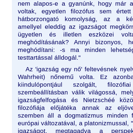
nem alapos-e a gyanúnk, hogy már 
voltak, egyetlen filozófus sem ért
hátborzongató komolyság, az a két
amellyel eleddig az igazságot megkör
ügyetlen és illetlen eszközei vo
meghódításának? Annyi bizonyos, 
meghódítani: -s ma minden lehetsé
testtartással álldogál."
Az 'igazság egy nő' feltevésnek nyel
Wahrheit) nőnemű volta. Ez azonb
kiindulópontjául szolgált, filoz
szembeállításban válik világossá, mel
igazságfelfogása és Nietzschéé közöt
filozófiája előjátéka annak az eljöv
szemben áll a dogmatizmus minden fa
európai változatával, a platonizmussal, "m
igazságot, megtagadva a perspekt