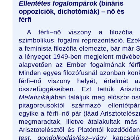
Ellentétes fogalompárok
(bináris
oppozíciók, dichotómiák) – nő és
férfi
A férfi–nő viszony a filozófia 
szimbolikus, fogalmi reprezentáció. Eze
a feminista filozófia elemezte, bár már 
a lényeget 1949-ben megjelent művéb
alapvetően az Ember fogalmának férfice
Minden egyes filozófusnál azonban konk
férfi–nő viszony helyét, értelmét 
összefüggéseiben. Ezt tettük Ariszt
Metafiziká
jában találjuk meg először ös
pitagoreusoktól származó ellentétpá
egyike a férfi–nő pár (láad Arisztotelés
megmaradtak, illetve átalakultak más
Arisztotelésztől és Platóntól kezdődő
test, gondolkodás/ész–vágy
kapcsoló