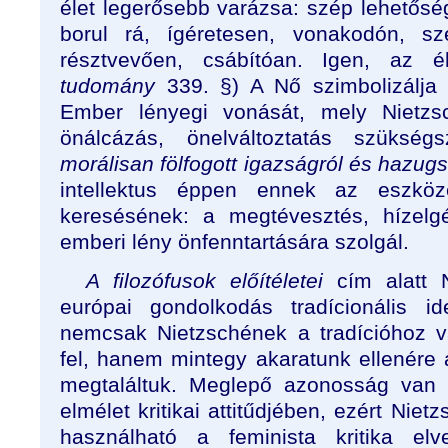
élet legerősebb varázsa: szép lehetőség
borul rá, ígéretesen, vonakodón, s
résztvevően, csábítóan. Igen, az é
tudomány
339.
§
) A Nő szimbolizálj
Ember lényegi vonását, mely Nietzs
önálcázás, önelváltoztatás szükség
morálisan fölfogott igazságról és hazugs
intellektus éppen ennek az eszk
keresésének: a megtévesztés, hízelg
emberi lény önfenntartására szolgál.
A filozófusok előítéletei
cím alatt N
európai gondolkodás tradícionális i
nemcsak Nietzschének a tradícióhoz v
fel, hanem mintegy akaratunk ellenére a 
megtaláltuk. Meglepő azonosság van 
elmélet kritikai attitűdjében, ezért Niet
használható a feminista kritika elv