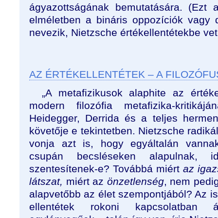
ágyazottságának bemutatására. (Ezt 
elméletben a bináris oppozíciók vagy 
nevezik, Nietzsche értékellentétekbe vete
AZ ÉRTÉKELLENTÉTEK – A FILOZÓFU
„A metafizikusok alaphite az értéke
modern filozófia metafizika-kritikáj
Heidegger, Derrida és a teljes hermene
követője e tekintetben. Nietzsche radiká
vonja azt is, hogy egyáltalán vannak
csupán becsléseken alapulnak, ide
szentesítenek-e? Továbbá miért
az iga
látszat,
miért az
önzetlenség
, nem pedi
alapvetőbb az élet szempontjából? Az i
ellentétek rokoni kapcsolatban 