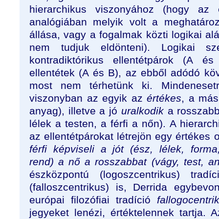
hierarchikus viszonyához (hogy az
analógiában melyik volt a meghatáro
állása, vagy a fogalmak közti logikai alá
nem tudjuk eldönteni). Logikai s
kontradiktórikus ellentétpárok (A 
ellentétek (A és B), az ebből adódó 
most nem térhetünk ki. Mindeneset
viszonyban az egyik az
értékes
, a más
anyag), illetve a jó
uralkodik
a rosszabb
lélek a testen, a férfi a nőn). A hierarc
az ellentétpárokat létrejön egy értékes 
férfi képviseli a jót (ész, lélek, form
rend) a nő a rosszabbat (vágy, test, a
észközpontú (logoszcentrikus) tradí
(falloszcentrikus) is, Derrida egybevo
európai filozófiai tradíció
fallogocentri
jegyeket lenézi, értéktelennek tartja. 