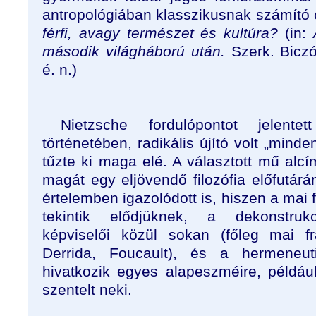
antropológiában klasszikusnak számító 
férfi, avagy természet és kultúra?
(in:
második világháború után.
Szerk. Biczó
é. n.)
Nietzsche fordulópontot jelente
történetében, radikális újító volt „minde
tűzte ki maga elé. A választott mű alcím
magát egy eljövendő filozófia előfutárá
értelemben igazolódott is, hiszen a mai f
tekintik elődjüknek, a dekonstrukci
képviselői közül sokan (főleg mai f
Derrida, Foucault), és a hermeneuti
hivatkozik egyes alapeszméire, például
szentelt neki.