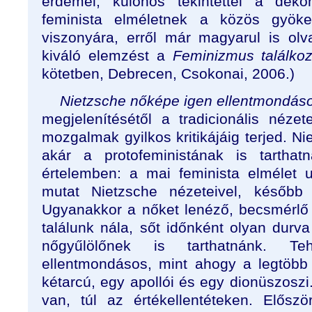
érdemel, különös tekintettel a deko
feminista elméletnek a közös gyöke
viszonyára, erről már magyarul is ol
kiváló elemzést a
Feminizmus találko
kötetben, Debrecen, Csokonai, 2006.)
Nietzsche nőképe igen ellentmondás
megjelenítésétől a tradicionális néz
mozgalmak gyilkos kritikájáig terjed. Ni
akár a protofeministának is tarthatná
értelemben: a mai feminista elmélet 
mutat Nietzsche nézeteivel, később
Ugyanakkor a nőket lenéző, becsmérlő
találunk nála, sőt időnként olyan durva
nőgyűlölőnek is tarthatnánk. T
ellentmondásos, mint ahogy a legtöbb
kétarcú, egy apollói és egy dionüszoszi
van, túl az értékellentéteken. Elős