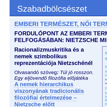
Szabadbölcsészet
EMBERI TERMÉSZET, NŐI TE
FORDULÓPONT AZ EMBERI TER
FELFOGÁSÁBAN: NIETZSCHE MI
Racionalizmuskritika és a
E
nemek szimbolikus
R
reprezentációja Nietzschénél
E
Olvasandó szöveg
:
Túl jó rosszon.
A
m
Egy eljövendő filozófia előjátéka
F
A nemek hierarchikus
m
F
viszonyának tradicionális
E
filozófiai értelmezése –
h
M
Nietzsche előtt
p