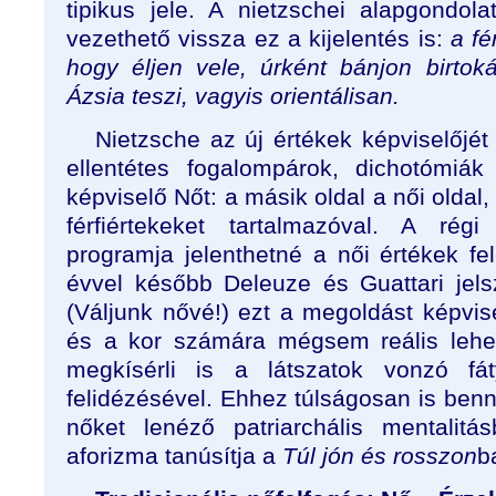
tipikus jele. A nietzschei alapgondol
vezethető vissza ez a kijelentés is:
a fé
hogy éljen vele, úrként bánjon birtok
Ázsia teszi, vagyis orientálisan.
Nietzsche az új értékek képviselőjét
ellentétes fogalompárok, dichotómiák
képviselő Nőt: a másik oldal a női oldal
férfiértekeket tartalmazóval. A régi
programja jelenthetné a női értékek fe
évvel később Deleuze és Guattari jel
(Váljunk nővé!) ezt a megoldást képvis
és a kor számára mégsem reális lehe
megkísérli is a látszatok vonzó fát
felidézésével. Ehhez túlságosan is benne
nőket lenéző patriarchális mentalit
aforizma tanúsítja a
Túl jón és rosszon
b