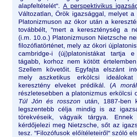
alapfeltételét".
A perspektivikus igazsá
Változatlan, Örök igazsággal, melyet a 
Platonizmuson az ókor után a kereszt
továbbélt, "mert a kereszténység a n
(i.m. 10.o.) Platonizmuson Nietzsche ne
filozófiatörténet, mely az ókori újplatoni
cambridge-i (új)platonistákat tartj
tágabb, korhoz nem kötött értelemben 
Szellem követőit. Egyfajta elszánt inte
mely aszketikus erkölcsi ideálokat 
keresztény elveket prédikál. (
A morál
részletesebben a platonizmus erkölcsi o
Túl Jón és rosszon
után, 1887-ben ke
legszentebb célja mindig is az igaz
törekvéseik, vágyaik tárgya. Ennek 
kérdőjelezi meg Nietzsche, sőt az igazsá
tesz. "Filozófusok előítéleteiről" szóló e