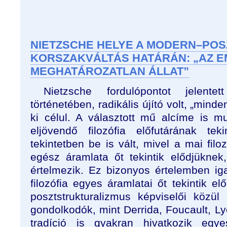
NIETZSCHE HELYE A MODERN–PO
KORSZAKVÁLTÁS HATÁRÁN: „AZ 
MEGHATÁROZATLAN ÁLLAT”
Nietzsche fordulópontot jelente
történetében, radikális újító volt, „minde
ki célul. A választott mű alcíme is 
eljövendő filozófia előfutárának tek
tekintetben be is vált, mivel a mai filo
egész áramlata őt tekintik elődjüknek
értelmezik. Ez bizonyos értelemben iga
filozófia egyes áramlatai őt tekintik el
posztstrukturalizmus képviselői közül
gondolkodók, mint Derrida, Foucault, Ly
tradíció is gyakran hivatkozik egye