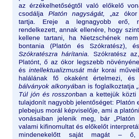
az érzékelhetőségtől való előkelő vo
csodálja
Platón nagyságát,
„az ókor 
tartja. Ereje a legnagyobb erő, m
rendelkezett, annak ellenére, hogy szi
kellene tartani, ha Nietzschének nem
bontania (Platón és Szókratész), 
Szókratészra hárítania.
Szókratész az, 
Platónt, ő az ókor legszebb növényén
és
intellektualizmusát
már korai műveib
halálának fő okaként értelmezi, é
bálványok alkonyá
ban is foglalkoztatja
Túl jón és rosszon
ban a kettejük közt
tulajdonít nagyobb jelentőséget: Platón 
plebejus morál képviselője, ami a platóni
vonásaiban jelenik meg, bár „Platón 
valami kifinomultat és előkelőt interpret
mindenekelőtt saját magát – ő, m