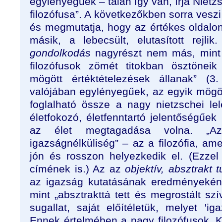
egylényegűek – talán így van, írja Niet
filozófusa”. A következőkben sorra veszi
és megmutatja, hogy az értékes oldalon
másik, a lebecsült, elutasított rejli
gondolkodás
nagyrészt nem más, min
filozófusok zömét titokban ösztöneik
mögött értéktételezések állanak” (3
valójában egylényegűek, az egyik mögöt
foglalható össze a nagy nietzschei lel
életfokozó, életfenntartó jelentőségűek
az élet megtagadása volna. „Az él
igazságnélküliség” – az a filozófia, ame
jón és rosszon helyezkedik el. (Ezze
címének is.) Az az
objektív, absztrakt t
az igazság kutatásának eredményekén
mint „absztrakttá tett és megrostált szí
sugallat, saját előítéletük, melyet 'ig
Ennek értelmében a nagy filozófusok, K