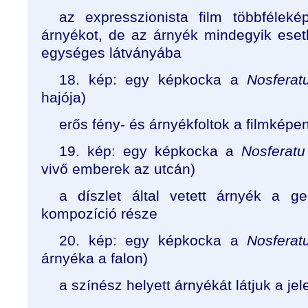
az expresszionista film többféleké
árnyékot, de az árnyék mindegyik esetb
egységes látványába
18. kép: egy képkocka a
Nosferat
hajója)
erős fény- és árnyékfoltok a filmképe
19. kép: egy képkocka a
Nosferatu
vivő emberek az utcán)
a díszlet által vetett árnyék a ge
kompozíció része
20. kép: egy képkocka a
Nosferat
árnyéka a falon)
a színész helyett árnyékát látjuk a je