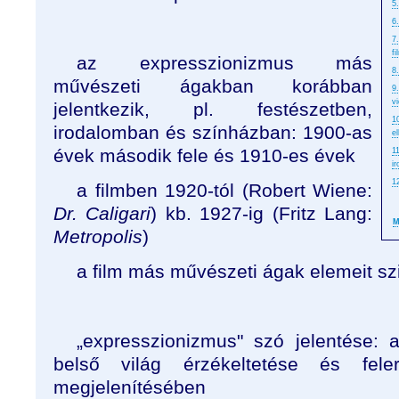
5
6
7
f
az expresszionizmus más
8
művészeti ágakban korábban
9
vi
jelentkezik, pl. festészetben,
1
irodalomban és színházban: 1900-as
e
évek második fele és 1910-es évek
1
i
1
a filmben 1920-tól (Robert Wiene:
Dr. Caligari
) kb. 1927-ig (Fritz Lang:
M
Metropolis
)
a film más művészeti ágak elemeit szi
„expresszionizmus" szó jelentése: 
belső világ érzékeltetése és fele
megjelenítésében