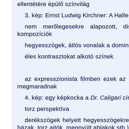
ellentétére épülő színvilág
3. kép: Ernst Ludwig Kirchner: A Halle
nem merőlegesekre alapozott, di
kompozíciók
hegyesszögek, átlós vonalak a domi
éles kontrasztokat alkotó színek
az expresszionista filmben ezek az 
megmaradnak
4. kép: egy képkocka a
Dr. Caligari
cí
torz perspektíva
derékszögek helyett hegyesszögekre 
házak, torz ajtók, megnyúlt ablakok stb.)