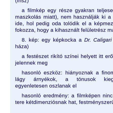
(írisz)
a filmkép egy része gyakran teljese
maszkolás miatt), nem használják ki a 
ide, hol pedig oda tolódik el a képmez
fokozza, hogy a kihasznált felületrész 
8. kép: egy képkocka a
Dr. Caligari
háza)
a festészet rikító színei helyett itt e
jelennek meg
hasonló eszköz: hiányoznak a fino
lágy árnyékok, a tónusok kiegy
egyenletesen oszlanak el
hasonló eredmény: a filmképen ninc
tere kétdimenziósnak hat, festményszer