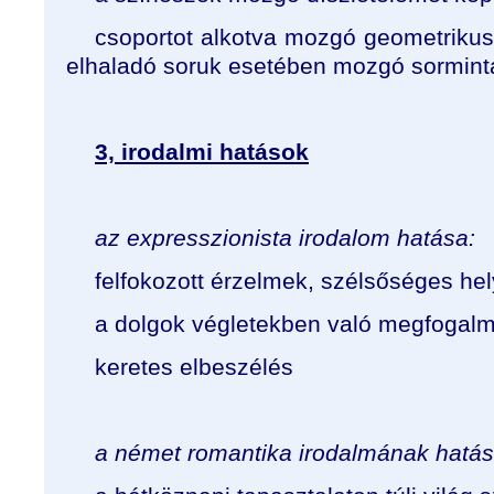
csoportot alkotva mozgó geometrikus
elhaladó soruk esetében mozgó sormint
3, irodalmi hatások
az expresszionista irodalom hatása:
felfokozott érzelmek, szélsőséges he
a dolgok végletekben való megfogal
keretes elbeszélés
a német romantika irodalmának hatás