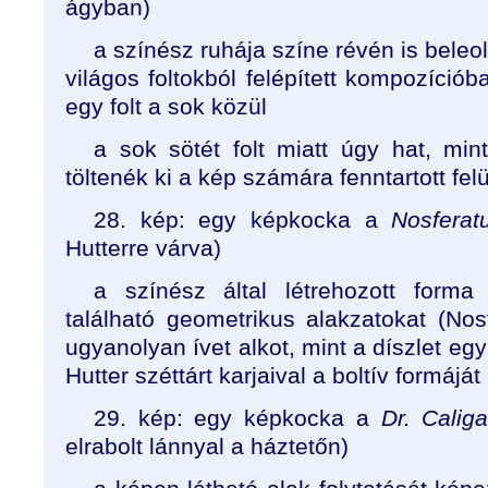
ágyban)
a színész ruhája színe révén is beleol
világos foltokból felépített kompozíciób
egy folt a sok közül
a sok sötét folt miatt úgy hat, mi
töltenék ki a kép számára fenntartott fel
28. kép: egy képkocka a
Nosferat
Hutterre várva)
a színész által létrehozott forma
található geometrikus alakzatokat (Nos
ugyanolyan ívet alkot, mint a díszlet eg
Hutter széttárt karjaival a boltív formáját
29. kép: egy képkocka a
Dr. Caliga
elrabolt lánnyal a háztetőn)