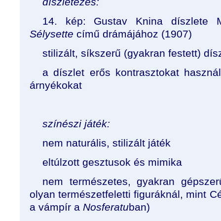
díszletezés:
14. kép: Gustav Knina díszlete M
Sélysette
című drámájához (1907)
stilizált, síkszerű (gyakran festett) d
a díszlet erős kontrasztokat haszná
árnyékokat
színészi játék:
nem naturális, stilizált játék
eltúlzott gesztusok és mimika
nem természetes, gyakran gépsze
olyan természetfeletti figuráknál, mint 
a vámpír a
Nosferatu
ban)