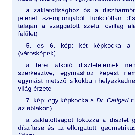
a zaklatottsághoz és a diszharmón
jelenet szempontjából funkciótlan dí
talaján a szaggatott szélű, csillag al
felület)
5. és 6. kép: két képkocka 
(városképek)
a teret alkotó díszletelemek n
szerkesztve, egymáshoz képest ne
egymást metsző síkokban helyezkednek 
világ érzete
7. kép: egy képkocka a
Dr. Caligari
cí
az ablakon)
a zaklatottságot fokozza a díszlet 
díszítése és az elforgatott, geometrik