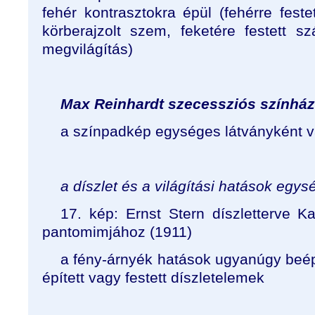
fehér kontrasztokra épül (fehérre feste
körberajzolt szem, feketére festett sz
megvilágítás)
Max Reinhardt szecessziós színhá
a színpadkép egységes látványként
a díszlet és a világítási hatások egys
17. kép: Ernst Stern díszletterve K
pantomimjához (1911)
a fény-árnyék hatások ugyanúgy beép
épített vagy festett díszletelemek