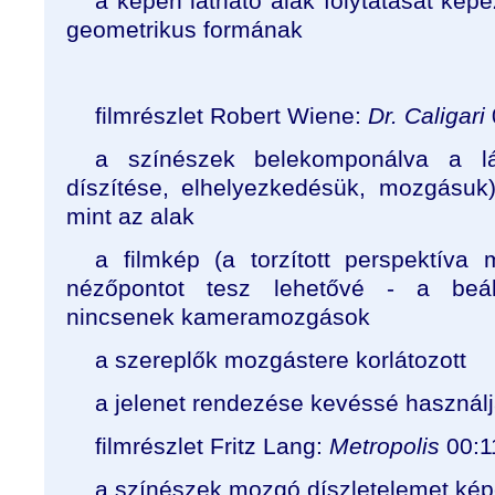
a képen látható alak folytatását képezi
geometrikus formának
filmrészlet Robert Wiene:
Dr. Caligari
a színészek belekomponálva a lá
díszítése, elhelyezkedésük, mozgásuk
mint az alak
a filmkép (a torzított perspektíva 
nézőpontot tesz lehetővé - a beállí
nincsenek kameramozgások
a szereplők mozgástere korlátozott
a jelenet rendezése kevéssé használj
filmrészlet Fritz Lang:
Metropolis
00:1
a színészek mozgó díszletelemet kép