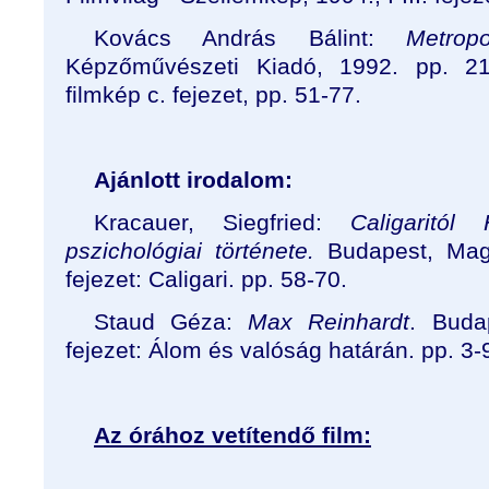
Kovács András Bálint:
Metrop
Képzőművészeti Kiadó, 1992. pp. 21-
filmkép c. fejezet, pp. 51-77.
Ajánlott irodalom:
Kracauer, Siegfried:
Caligaritól
pszichológiai története.
Budapest, Magy
fejezet: Caligari. pp. 58-70.
Staud Géza:
Max Reinhardt
. Buda
fejezet: Álom és valóság határán. pp. 3-
Az órához vetítendő film: