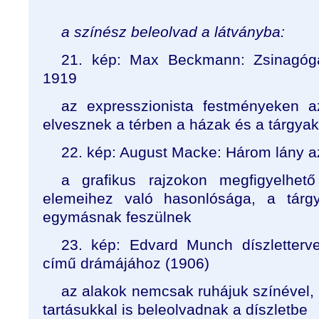
a színész beleolvad a látványba:
21. kép: Max Beckmann: Zsinagóg
1919
az expresszionista festményeken a
elvesznek a térben a házak és a tárgyak
22. kép: August Macke: Három lány a
a grafikus rajzokon megfigyelhet
elemeihez való hasonlósága, a tárgy
egymásnak feszülnek
23. kép: Edvard Munch díszletter
című drámájához (1906)
az alakok nemcsak ruhájuk színével,
tartásukkal is beleolvadnak a díszletbe