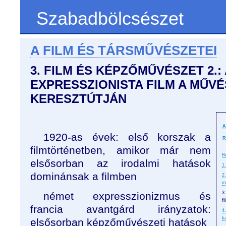
Szabadbölcsészet
A FILM ÉS TÁRSMŰVÉSZETEI
3. FILM ÉS KÉPZŐMŰVÉSZET 2.:
EXPRESSZIONISTA FILM A MŰV
KERESZTÚTJÁN
A
1920-as évek: első korszak a
R
filmtörténetben, amikor már nem
B
elsősorban az irodalmi hatások
1.
dominánsak a filmben
2
m
német expresszionizmus és
3
f
francia avantgárd irányzatok:
4
k
elsősorban képzőművészeti hatások