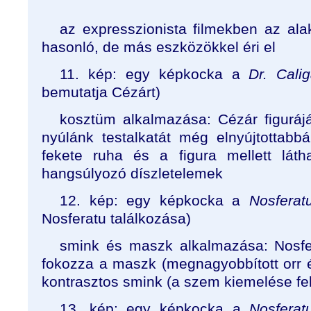
az expresszionista filmekben az al
hasonló, de más eszközökkel éri el
11. kép: egy képkocka a
Dr. Calig
bemutatja Cézárt)
kosztüm alkalmazása: Cézár figuráj
nyúlánk testalkatát még elnyújtottabb
fekete ruha és a figura mellett láth
hangsúlyozó díszletelemek
12. kép: egy képkocka a
Nosferat
Nosferatu találkozása)
smink és maszk alkalmazása: Nosfera
fokozza a maszk (megnagyobbított orr é
kontrasztos smink (a szem kiemelése fe
13. kép: egy képkocka a
Nosferat