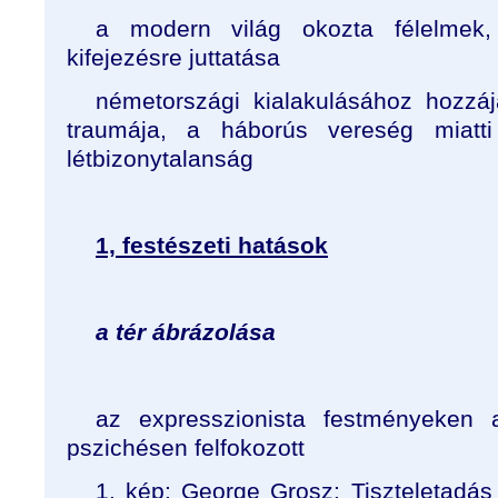
a modern világ okozta félelmek, 
kifejezésre juttatása
németországi kialakulásához hozzáj
traumája, a háborús vereség miatti 
létbizonytalanság
1, festészeti hatások
a tér ábrázolása
az expresszionista festményeken a 
pszichésen felfokozott
1. kép: George Grosz: Tiszteletadá