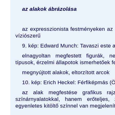
az alakok ábrázolása
az expresszionista festményeken az 
víziószerű
9. kép: Edward Munch: Tavaszi este a
elnagyoltan megfestett figurák,
típusok, érzelmi állapotok ismerhetőek f
megnyújtott alakok, eltorzított arcok
10. kép: Erich Heckel: Férfiképmás (
az alak megfestése grafikus raj
színárnyalatokkal, hanem erőteljes, 
egyenletes kitöltő színnel van megjelení