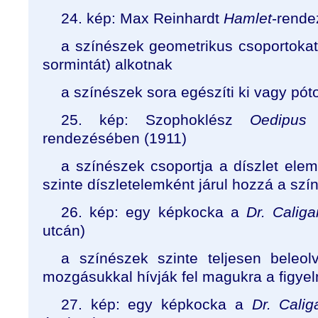
24. kép: Max Reinhardt
Hamlet
-rende
a színészek geometrikus csoportokat 
sormintát) alkotnak
a színészek sora egészíti ki vagy póto
25. kép: Szophoklész
Oedipus 
rendezésében (1911)
a színészek csoportja a díszlet ele
szinte díszletelemként járul hozzá a s
26. kép: egy képkocka a
Dr. Caligar
utcán)
a színészek szinte teljesen beleol
mozgásukkal hívják fel magukra a figye
27. kép: egy képkocka a
Dr. Caliga