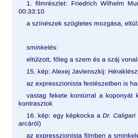
1. filmrészlet: Friedrich Wilhelm M
00:33:10
a színészek szögletes mozgása, eltúl
sminkelés:
eltúlzott, főleg a szem és a száj von
15. kép: Alexej Javlenszkij: Héraklész
az expresszionista festészetben is h
vastag fekete kontúrral a koponyát 
kontrasztok
16. kép: egy képkocka a
Dr. Caligari
arcáról)
az expresszionista filmben a sminkelé