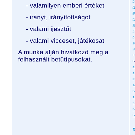
N
- valamilyen emberi értéket
A
J
- irányt, irányítottságot
N
T
- valami ijesztőt
„
A
- valami vicceset, játékosat
T
In
A munka alján hivatkozd meg a
D
felhasznált betűtípusokat.
B
A
A
No
T
F
A
S
F
L
M