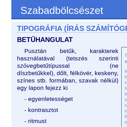
Szabadbölcsészet
TIPOGRÁFIA (ÍRÁS SZÁMÍTÓG
BETŰHANGULAT
Pusztán betűk, karakterek
T
használatával (tetszés szerinti
R
szöveg
betűtípussal (ne
díszbetűkkel), dőlt, félkövér, keskeny,
B
E
színes stb. formában, szavak nélkül)
A 
egy lapon fejezz ki
N
B
- egyenletességet
S
A
- kontrasztot
H
É
- ritmust
K