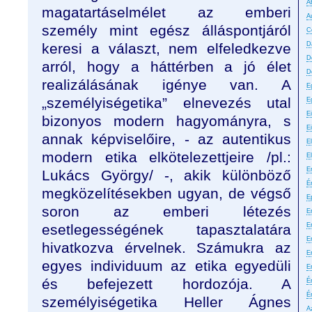
A
magatartáselmélet az emberi
A
személy mint egész álláspontjáról
C
keresi a választ, nem elfeledkezve
D
D
arról, hogy a háttérben a jó élet
D
realizálásának igénye van. A
E
„személyiségetika” elnevezés utal
E
E
bizonyos modern hagyományra, s
E
annak képviselőire, - az autentikus
El
modern etika elkötelezettjeire /pl.:
E
E
Lukács György/ -, akik különböző
É
megközelítésekben ugyan, de végső
E
soron az emberi létezés
Er
esetlegességének tapasztalatára
E
Er
hivatkozva érvelnek. Számukra az
E
egyes individuum az etika egyedüli
E
és befejezett hordozója. A
É
É
személyiségetika Heller Ágnes
A