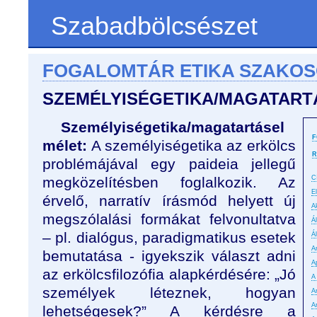
Szabadbölcsészet
FOGALOMTÁR ETIKA SZAKO
SZEMÉLYISÉGETIKA/MAGATAR
Személyiségetika/magatartásel
F
mélet:
A személyiségetika az erkölcs
R
problémájával egy paideia jellegű
megközelítésben foglalkozik. Az
C
E
érvelő, narratív írásmód helyett új
A
megszólalási formákat felvonultatva
Á
– pl. dialógus, paradigmatikus esetek
Á
An
bemutatása - igyekszik választ adni
A
az erkölcsfilozófia alapkérdésére: „Jó
A
személyek léteznek, hogyan
A
A
lehetségesek?” A kérdésre a