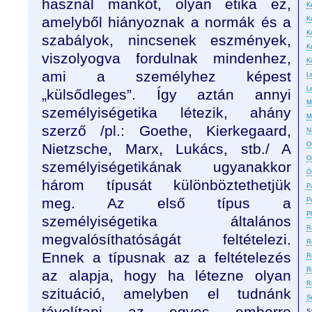
használ mankót, olyan etika ez,
Ke
amelyből hiányoznak a normák és a
K
K
szabályok, nincsenek eszmények,
K
viszolyogva fordulnak mindenhez,
K
ami a személyhez képest
L
L
„külsődleges”. Így aztán annyi
M
személyiségetika létezik, ahány
M
szerző /pl.: Goethe, Kierkegaard,
N
Nietzsche, Marx, Lukács, stb./ A
On
O
személyiségetikának ugyanakkor
Ö
három típusát különböztethetjük
P
meg. Az első típus a
P
P
személyiségetika általános
R
megvalósíthatóságát feltételezi.
R
Ennek a típusnak az a feltételezés
R
R
az alapja, hogy ha létezne olyan
R
szituáció, amelyben el tudnánk
S
távolítani az egyes emberre
S