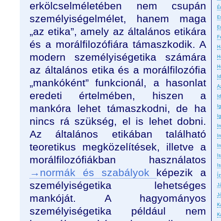
erkölcselméletében nem csupán
É
személyiségelmélet, hanem maga
E
E
„az etika”, amely az általános etikára
F
és a morálfilozófiára támaszkodik. A
H
modern személyiségetika számára
H
az általános etika és a morálfilozófia
H
I
„mankóként” funkcionál, a hasonlat
A
eredeti értelmében, hiszen a
Id
mankóra lehet támaszkodni, de ha
I
I
nincs rá szükség, el is lehet dobni.
I
Az általános etikában található
In
teoretikus megközelítések, illetve a
Ir
I
morálfilozófiákban használatos
Is
→normák és szabályok
képezik a
Íz
személyiségetika lehetséges
J
mankóját. A hagyományos
J
K
személyiségetika például nem
K