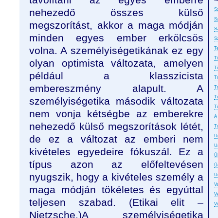
nehezedő összes külső
S
S
megszorítást, akkor a maga módján
S
minden egyes ember erkölcsös
S
volna. A személyiségetikának ez egy
T
T
olyan optimista változata, amelyen
T
például a klasszicista
T
embereszmény alapult. A
T
T
személyiségetika második változata
T
nem vonja kétségbe az emberekre
A
nehezedő külső megszorítások létét,
T
de ez a változat az emberi nem
U
U
kivételes egyedeire fókuszál. Ez a
Ü
típus azon az előfeltevésen
Ü
nyugszik, hogy a kivételes személy a
Ü
Va
maga módján tökéletes és egyúttal
Ve
teljesen szabad. (Etikai elit –
V
Nietzsche.)A személyiségetika