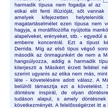
harmadik típusa nem fogadja el az
etikai elit fenti illúzióját, sőt vanna
amelyek kifejezetten helytelenít
magatartáselmélet ezen típusa nem ve
hagyja, a morálfilozófia nyújtotta mankó
alapelveket, erényeket, stb. - egyedül a
emberre koncentrál. Ezt a típust ké
Derrida. Míg az első típus végső soron
második az önmagunkért de nem a Mási
hangsúlyozza, addig a harmadik típu
kiterjeszti a Másikért érzett feltétel né
szerint ugyanis az etika nem más, mint
léte - követelésére adott válasz. A 
belülről támasztja ezt a követelést.
döntésre inspirál, de olyan döntésr
tudáson alapul, s amely döntésnek
következményét. A felelősségérzet itt a 