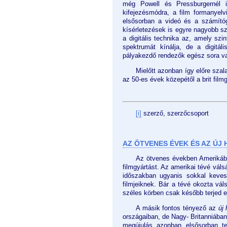
még Powell és Pressburgernél i
kifejezésmódra, a film formanyel
elsősorban a videó és a számítógé
kísérletezések is egyre nagyobb 
a digitális technika az, amely szi
spektrumát kínálja, de a digitál
pályakezdő rendezők egész sora val
Mielőtt azonban így előre sza
az 50-es évek közepétől a brit film
[i]
szerző, szerzőcsoport
AZ ÖTVENES ÉVEK ÉS AZ ÚJ
Az ötvenes években Amerikában
filmgyártást. Az amerikai tévé váls
időszakban ugyanis sokkal kevese
filmjeiknek. Bár a tévé okozta vál
széles körben csak később terjed e
A másik fontos tényező az
új
országaiban, de Nagy- Britanniába
megújulás azonban elsősorban te