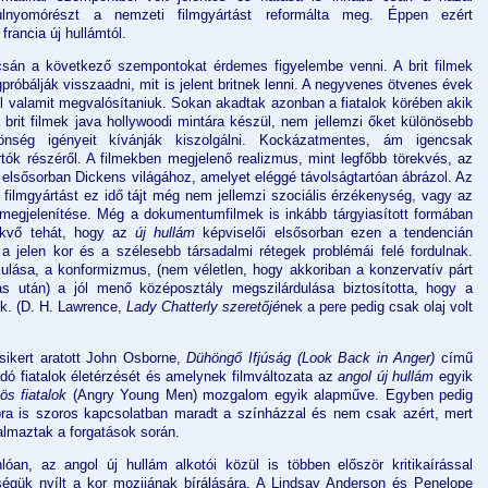
túlnyomórészt a nemzeti filmgyártást reformálta meg. Éppen ezért
rancia új hullámtól.
án a következő szempontokat érdemes figyelembe venni. A brit filmek
próbálják visszaadni, mit is jelent britnek lenni. A negyvenes ötvenes évek
ől valamit megvalósítaniuk. Sokan akadtak azonban a fiatalok körében akik
 brit filmek java hollywoodi mintára készül, nem jellemzi őket különösebb
önség igényeit kívánják kiszolgálni. Kockázatmentes, ám igencsak
rtók részéről. A filmekben megjelenő realizmus, mint legfőbb törekvés, az
, elsősorban Dickens világához, amelyet eléggé távolságtartóan ábrázol. Az
t filmgyártást ez idő tájt még nem jellemzi szociális érzékenység, vagy az
 megjelenítése. Még a dokumentumfilmek is inkább tárgyiasított formában
fekvő tehát, hogy az
új hullám
képviselői elsősorban ezen a tendencián
 a jelen kor és a szélesebb társadalmi rétegek problémái felé fordulnak.
kulása, a konformizmus, (nem véletlen, hogy akkoriban a konzervatív párt
s után) a jól menő középosztály megszilárdulása biztosította, hogy a
uk. (D. H. Lawrence,
Lady Chatterly szeretőjé
nek a pere pedig csak olaj volt
ikert aratott John Osborne,
Dühöngő Ifjúság (Look Back in Anger)
című
adó fiatalok életérzését és amelynek filmváltozata az
angol új hullám
egyik
ös fiatalok
(Angry Young Men) mozgalom egyik alapműve. Egyben pedig
ábbra is szoros kapcsolatban maradt a színházzal és nem csak azért, mert
lmaztak a forgatások során.
lóan, az angol új hullám alkotói közül is többen először kritikaírással
ségük nyílt a kor mozijának bírálására. A Lindsay Anderson és Penelope