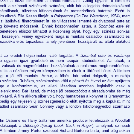
zzel a hazai filmekben a karakterformálást. Addig ugyanis a filmezés
 volt a színpadi színészek számára, akik bár a legjobb drámaiskolákból
átrálisnak, túlzottan kifinomultnak és mesterkéltnek hatottak. Ezért is
lám
alkotói Elia Kazan filmjét, a
Rakparton
t (
On The Waterfront
, 1954), mert
 játékával filmtörténetet írt, és világszerte ismertté és divatossá tette az
ig követett módszerét. Ennek köszönhetően aztán, a
Szombat este és
örténetében először láthatott a közönség olyat, hogy egy színész sonkás
n beszéljen. Finney egyébként maga is munkás családból származott és
zadéka erős tájszólása, amely jelentősen hozzájárult az általa alakított
t az eredeti helyszíneken való forgatás. A
Szombat este és vasárnap
je ugyanis igazi gyárbelső és nem csupán stúdiódíszlet. Az utcák, a
d valósak és nagymértékben hozzájárulnak a realizmus megteremtéséhez
sítik a nézőben milyen környezetben is élnek a történet hősei. A filmben
eg: a jól élő munkás. Arthur, a főhős, bár sokat dolgozik, a munkája
a számára. Ruhákra, szórakozásra költi a pénzét és élvezi az élet nyújtotta
sége a konformizmus, ez elleni lázadása azonban leginkább csak a
elenik meg. Bár lázad, de mégis jól betagozódott a társadalomba és még
unkaerő. A film akkora siker volt, hogy hamarosan a könyvet is újranyomták
 pedig egy teljesen új színészgeneráció előtt nyitotta meg a kapukat, mint
ládból származó Sean Connery vagy a londoni kikötőnegyedből származó
hn Osborne és Harry Saltzman amerikai producer létrehozzák a Woodfall
rodukciójuk a
Dühöngő Ifjúság
(
Look Back in Anger
), amelynek színpadi
 A filmben Jimmy Porter szerepét Richard Burtonre bízta, amit elég sokan