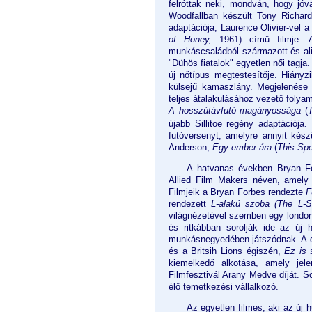
felróttak neki, mondván, hogy jóv
Woodfallban készült Tony Richar
adaptációja, Laurence Olivier-vel 
of Honey,
1961) című filmje. 
munkáscsaládból származott és al
"Dühös fiatalok" egyetlen női tagja.
új nőtípus megtestesítője. Hiányz
külsejű kamaszlány. Megjelenése 
teljes átalakulásához vezető folyam
A hosszútávfutó magányossága
(
újabb Sillitoe regény adaptációja.
futóversenyt, amelyre annyit kész
Anderson,
Egy ember ára
(
This Spo
A hatvanas években Bryan For
Allied Film Makers néven, amely a
Filmjeik a Bryan Forbes rendezte
F
rendezett
L-alakú szoba (The L-
világnézetével szemben egy londoni
és ritkábban sorolják ide az új
munkásnegyedében játszódnak. A do
és a Britsih Lions égiszén,
Ez is 
kiemelkedő alkotása, amely jelen
Filmfesztivál Arany Medve díját. S
élő temetkezési vállalkozó.
Az egyetlen filmes, aki az új 