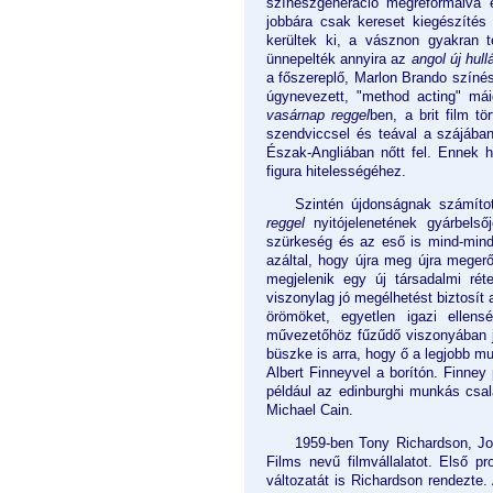
színészgeneráció megreformálva e
jobbára csak kereset kiegészítés
kerültek ki, a vásznon gyakran te
ünnepelték annyira az
angol új hul
a főszereplő, Marlon Brando színészi
úgynevezett, "method acting" má
vasárnap reggel
ben, a brit film t
szendviccsel és teával a szájába
Észak-Angliában nőtt fel. Ennek ho
figura hitelességéhez.
Szintén újdonságnak számítot
reggel
nyitójelenetének gyárbelső
szürkeség és az eső is mind-min
azáltal, hogy újra meg újra megerő
megjelenik egy új társadalmi rét
viszonylag jó megélhetést biztosít 
örömöket, egyetlen igazi ellen
művezetőhöz fűzűdő viszonyában j
büszke is arra, hogy ő a legjobb m
Albert Finneyvel a borítón. Finney
például az edinburghi munkás csa
Michael Cain.
1959-ben Tony Richardson, Jo
Films nevű filmvállalatot. Első p
változatát is Richardson rendezte.