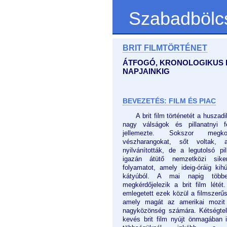
Szabadbölc
BRIT FILMTÖRTÉNET
ÁTFOGÓ, KRONOLOGIKUS F
NAPJAINKIG
BEVEZETÉS: FILM ÉS PIAC
A brit film történetét a husza
nagy válságok és pillanatnyi fe
jellemezte. Sokszor megko
vészharangokat, sőt voltak, 
nyilvánították, de a legutolsó pi
igazán átütő nemzetközi sike
folyamatot, amely ideig-óráig kih
kátyúból. A mai napig töb
megkérdőjelezik a brit film lété
emlegetett ezek közül a filmszerű
amely magát az amerikai mozit
nagyközönség számára. Kétségtel
kevés brit film nyújt önmagában i