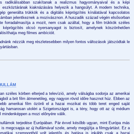
s radikálisabban szakítanak a realizmus hagyományaival és a képi
vi eszköztárának kiaknázására helyezik a hangsúlyt. A modern technika,
p generálta trükkök és a digitális képrögzítés kínálatával kapcsolatos
számban jelentkeznek a mozivásznon. A huszadik század végén elsősorban
nte forradalmasítja a mozit, nem csak azáltal, hogy a film trükkök széles
is képrögzítés olcsó nyersanyagot is biztosít, amelynek köszönhetően
ósíthatja meg filmes ambícióit.
ladnánk nézzük meg részletesebben milyen fontos változások játszódtak le
gyártásban.
 HULLÁM
 széles körben elterjed a televízió, amely válságba sodorja az amerikai
ágból a brit film átmenetileg, egy nagyon rövid időre hasznot húz. Ebben az
bb amerikai film özönli el a hazai mozikat és több teret enged saját
ság hamarosan utoléri a Szigetországot is, a tény, hogy ott az új médium
l mindenképpen a mozi előnyére válik.
 hullám
ok terjedése Európában. Pár évvel később ugyan, mint Európa más
n is megcsapja az
új hullámával
szele, amely megújítja a filmgyártást. Ez a
matikai szempontból volt jelentős és hatása is inkább csak a hazai