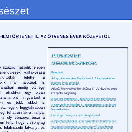
sészet
ILMTÖRTÉNET II.: AZ ÖTVENES ÉVEK KÖZEPÉTŐL
BRIT FILMTÖRTÉNET
RÉSZLETES TARTALOMJEGYZÉK
dik század második felében
llendülések váltakozása
Bevezető
ndították felette a
Átfogó, kronologikus filmtörténet I: A kezdetektől az
akik már halottnak is
ötvenes évek derekáig
llanatban mindig jött egy
Átfogó, kronologikus filmtörténet II.: Az ötvenes évek
r, elindítva egy olyan
közepétől napjainkig
úzta a brit filmgyártást a
A brit film történelme – történelem a brit filmvásznon
ben és több okból is
A hegyvidék mítoszától a Trainspottingig: a skót film
t. Az egyik leggyakrabban
felemelkedése
ség, tehát annak a hiánya,
Filmes gazdaság- és intézménytörténet
 is oly vonzóvá teszi a
A legfontosabb linkek a brit filmtörténet témakörében
en tény, hogy viszonylag
s lebilincselő látványt és
Válogatott bibliográfia (Magyar nyelvű kiadványok)