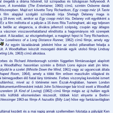
al öregebb a dráma hősénél, túl színpadias és túlságosan hollywoodi. A
dson,
A komédiás
(
The Entertainer,
1960) című, szintén Osborne darab
a főszerepben. Majd ezt követte Tony Richardson,
Egy csepp méz
(
A Taste
A film alapjául szolgáló színdarab írója Shelagh Delaney maga is
ig 19 éves volt, amikor az
Egy csepp méz
t írta. Delaney volt egyébként a
 Ez a film indította el a pályán a 16 éves Rita Tushinghant, aki egy teljesen
ik belőle az elegancia, a dívákra jellemző szépség, csupán egy átlagos
a vásznon visszavonhatatlanul elindította a hagyományos női szerepek
atot. A lázadást, az elszigeteltséget, a magányt fejezi ki Tony Richardson,
The Loneliness of a Long Distance Runner,
1962) című filmje, amely egy
Az egyén lázadásának jeleként hőse az utolsó pillanatban feladja a
ült. A Woodfallban készült mosogató drámák egyik utolsó filmje Lindsay
rting Life,
1963) című alkotása.
bes és Richard Attenborough szintén független filmtársaságot alapított
 Woodfallhoz hasonlóan szintén a British Lions égisze alatt jön létre.
ütyüld le a szelet (Whistle Down the Wind
, 1961) vagy az ugyancsak általa
Shaped Room,
1964), amely a többi film erősen maszkulin világával és
 bérnegyedben élő fiatal lány története. Forbes viszonylag kevésbé ismert
 hullámhoz, mivel az ő történetei nem Észak-Angliában, hanem London
kumentumfilmesként induló John Schlessinger bár kívül esett a Woodfall
szerelem
(
A Kind of Loving
) (1962) című filmje mégis az
új hullám
egyik
tős külföldi elismerésben részesült, többek közt elnyerte a Berlin-i
chlessinger 1963-as filmje
A hazudós
(
Billy Liar
) hőse egy fantáziavilágban
hullámal kezdett és a mai napig annak szellemében folytatja a pályáját Ken