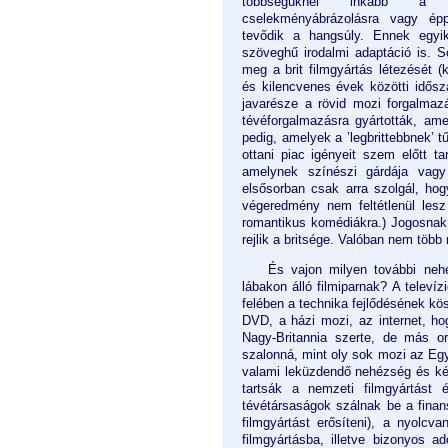
többségüknél inkább a tö
cselekményábrázolásra vagy épp
tevődik a hangsúly. Ennek egy
szöveghű irodalmi adaptáció is. S
meg a brit filmgyártás létezését 
és kilencvenes évek közötti idősz
javarésze a rövid mozi forgalmaz
tévéforgalmazásra gyártották, am
pedig, amelyek a ’legbrittebbnek’ 
ottani piac igényeit szem előtt t
amelynek színészi gárdája vagy
elsősorban csak arra szolgál, ho
végeredmény nem feltétlenül lesz
romantikus komédiákra.) Jogosnak t
rejlik a britsége. Valóban nem töb
És vajon milyen további neh
lábakon álló filmiparnak? A telev
felében a technika fejlődésének kös
DVD, a házi mozi, az internet, 
Nagy-Britannia szerte, de más o
szalonná, mint oly sok mozi az Egy
valami leküzdendő nehézség és kény
tartsák a nemzeti filmgyártást
tévétársaságok szálnak be a fina
filmgyártást erősíteni), a nyolc
filmgyártásba, illetve bizonyos 