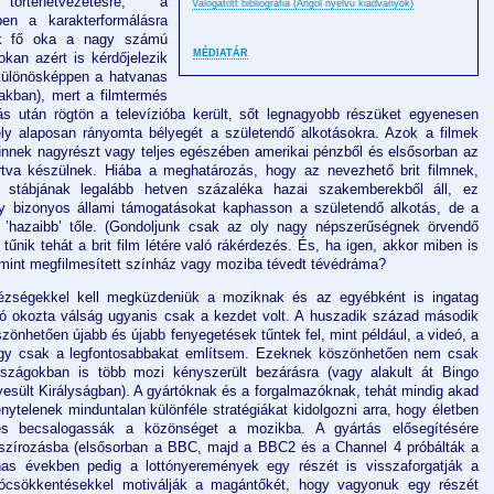
rténetvezetésre, a
Válogatott bibliográfia (Angol nyelvű kiadványok)
en a karakterformálásra
ik fő oka a nagy számú
MÉDIATÁR
okan azért is kérdőjelezik
(különösképpen a hatvanas
akban), mert a filmtermés
ás után rögtön a televízióba került, sőt legnagyobb részüket egyenesen
ely alaposan rányomta bélyegét a születendő alkotásokra. Azok a filmek
tűnnek nagyrészt vagy teljes egészében amerikai pénzből és elsősorban az
artva készülnek. Hiába a meghatározás, hogy az nevezhető brit filmnek,
 stábjának legalább hetven százaléka hazai szakemberekből áll, ez
gy bizonyos állami támogatásokat kaphasson a születendő alkotás, de a
 ’hazaibb’ tőle. (Gondoljunk csak az oly nagy népszerűségnek örvendő
űnik tehát a brit film létére való rákérdezés. És, ha igen, akkor miben is
b mint megfilmesített színház vagy moziba tévedt tévédráma?
ézségekkel kell megküzdeniük a moziknak és az egyébként is ingatag
ízió okozta válság ugyanis csak a kezdet volt. A huszadik század második
zönhetően újabb és újabb fenyegetések tűntek fel, mint például, a videó, a
hogy csak a legfontosabbakat említsem. Ezeknek köszönhetően nem csak
rszágokban is több mozi kényszerült bezárásra (vagy alakult át Bingo
esült Királyságban). A gyártóknak és a forgalmazóknak, tehát mindig akad
telenek minduntalan különféle stratégiákat kidolgozni arra, hogy életben
 és becsalogassák a közönséget a mozikba. A gyártás elősegítésére
nszírozásba (elsősorban a BBC, majd a BBC2 és a Channel 4 próbálták a
vanas években pedig a lottónyeremények egy részét is visszaforgatják a
adócsökkentésekkel motiválják a magántőkét, hogy vagyonuk egy részét