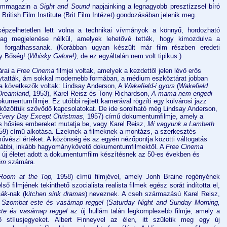
filmmagazin a
Sight and Sound
napjainking a legnagyobb presztízzsel bíró
 British Film Institute (Brit Film Intézet) gondozásában jelenik meg.
épzelhetetlen lett volna a technikai vívmányok a könnyű, hordozható
ag megjelenése nélkül, amelyek lehetővé tették, hogy kimozdulva a
s forgathassanak. (Korábban ugyan készült már film részben eredeti
y Bőség! (
Whisky Galore!)
, de ez egyáltalán nem volt tipikus.)
árai a
Free Cinema
filmjei voltak, amelyek a kezdettől jelen lévő erős
ytatták, ám sokkal modernebb formában, a médium eszköztárat jobban
 a következők voltak: Lindsay Anderson, A
Wakefield-i gyors
(
Wakefield
Dreamland
, 1953), Karel Reisz és Tony Richardson,
A mama nem engedi
kumentumfilmje. Ez utóbbi rejtett kamerával rögzíti egy külvárosi jazz
a közöttük szövődő kapcsolatokat. De ide sorolható még Lindsay Anderson,
Every Day Except Christmas,
1957) című dokumentumfilmje, amely a
s hősies embereket mutatja be, vagy Karel Reisz,
Mi vagyunk a Lambeth
59) című alkotása. Ezeknek a filmeknek a montázs, a szerkesztés
űvészi értéket. A közönség és az egyén nézőpontja közötti váltogatás
korábbi, inkább hagyománykövető dokumentumfilmektől. A
Free Cinema
 új életet adott a dokumentumfilm készítésnek az 50-es években és
lám
számára.
Room at the Top,
1958) című filmjével, amely Jonh Braine regényének
lső filmjének tekinthető szocialista realista filmek egész sorát indította el,
mák
-nak (k
itchen sink dramas
) neveznek. A cseh származású Karel Reisz,
a
Szombat este és vasárnap reggel
(
Saturday Night and Sunday Morning,
te és vasárnap reggel
az új hullám talán legkomplexebb filmje, amely a
ő stílusjegyeket. Albert Finneyvel az élen, itt születik meg egy új