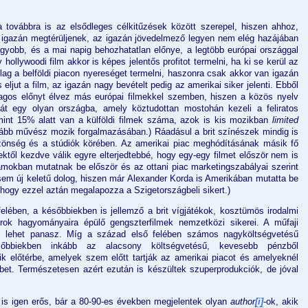
 továbbra is az elsődleges célkitűzések között szerepel, hiszen ahhoz,
i igazán megtérüljenek, az igazán jövedelmező legyen nem elég hazájában
agyobb, és a mai napig behozhatatlan előnye, a legtöbb európai országgal
hollywoodi film akkor is képes jelentős profitot termelni, ha ki se kerül az
ag a belföldi piacon nyereséget termelni, haszonra csak akkor van igazán
eljut a film, az igazán nagy bevételt pedig az amerikai siker jelenti. Ebből
lagos előnyt élvez más európai filmekkel szemben, hiszen a közös nyelv
át egy olyan országba, amely köztudottan mostohán kezeli a feliratos
mint 15% alatt van a külföldi filmek száma, azok is kis mozikban
limited
kább művész mozik forgalmazásában.) Ráadásul a brit színészek mindig is
zönség és a stúdiók körében. Az amerikai piac meghódításának másik fő
ektől kezdve válik egyre elterjedtebbé, hogy egy-egy filmet először nem is
mokban mutatnak be először és az ottani piac marketingszabályai szerint
sem új keletű dolog, hiszen már Alexander Korda is Amerikában mutatta be
 hogy ezzel aztán megalapozza a Szigetországbeli sikert.)
elében, a későbbiekben is jellemző a brit vígjátékok, kosztümös irodalmi
irok hagyományaira épülő gengszterfilmek nemzetközi sikerei. A műfaji
m lehet panasz. Míg a század első felében számos nagyköltségvetésű
sőbbiekben inkább az alacsony költségvetésű, kevesebb pénzből
ik előtérbe, amelyek szem előtt tartják az amerikai piacot és amelyeknél
bet. Természetesen azért ezután is készültek szuperprodukciók, de jóval
a is igen erős, bár a 80-90-es években megjelentek olyan
author
[i]
-ok, akik