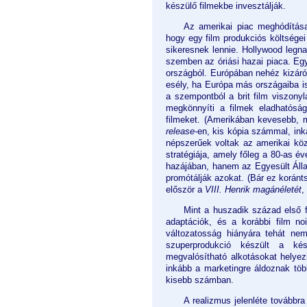
készülő filmekbe invesztálják.
Az amerikai piac meghódítása
hogy egy film produkciós költsége
sikeresnek lennie. Hollywood legn
szemben az óriási hazai piaca. Egy 
országból. Európában nehéz kizáról
esély, ha Európa más országaiba is 
a szempontból a brit film viszony
megkönnyíti a filmek eladhatóság
filmeket. (Amerikában kevesebb, 
release
-en, kis kópia számmal, in
népszerűek voltak az amerikai kö
stratégiája, amely főleg a 80-as év
hazájában, hanem az Egyesült Álla
promótálják azokat. (Bár ez koránt
először a
VIII. Henrik magánéletét
,
Mint a huszadik század első f
adaptációk, és a korábbi film no
változatosság hiányára tehát ne
szuperprodukció készült a ké
megvalósítható alkotásokat helyez
inkább a marketingre áldoznak töb
kisebb számban.
A realizmus jelenléte továbbr