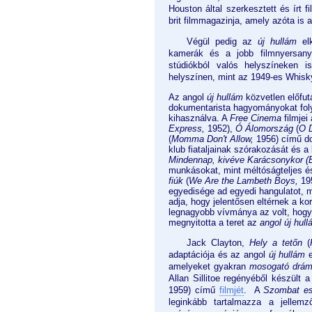
Houston által szerkesztett és írt 
brit filmmagazinja, amely azóta is a
Végül pedig az
új hullám
elk
kamerák és a jobb filmnyersany
stúdiókból valós helyszíneken i
helyszínen, mint az 1949-es Whisk
Az angol
új hullám
közvetlen előfut
dokumentarista hagyományokat fol
kihasználva. A
Free Cinema
filmjei
Express,
1952),
Ó Álomország
(
O 
(
Momma Don't Allow,
1956) című do
klub fiataljainak szórakozását és 
Mindennap, kivéve Karácsonykor (
munkásokat, mint méltóságteljes é
fiúk
(
We Are the Lambeth Boys,
19
egyedisége ad egyedi hangulatot, m
adja, hogy jelentősen eltérnek a 
legnagyobb vívmánya az volt, hogy
megnyitotta a teret az
angol új hul
Jack Clayton,
Hely a tetőn
(
adaptációja és az angol
új hullám
e
amelyeket gyakran
mosogató drá
Allan Sillitoe regényéből készült 
1959) című
filmjét
. A
Szombat es
leginkább tartalmazza a jellemz