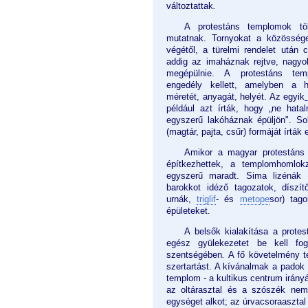
változtattak
.
A protestáns templomok töb
mutatnak. Tornyokat a közösség
végétől, a türelmi rendelet után 
addig az imaháznak rejtve, nagyob
megépülnie. A
protestáns te
engedély kellett, amelyben a 
méretét, anyagát, helyét. Az egyik
például azt írták, hogy „ne hat
egyszerű lakóháznak épüljön".
So
(magtár, pajta, csűr) formáját írták
Amikor a magyar protestáns
építkezhettek, a templomhomlok
egyszerű maradt. Sima lizénák 
barokkot idéző tagozatok, díszít
urnák,
triglif
- és
metope
sor) tag
épületeket.
A belsők kialakítása a protes
egész gyülekezetet be kell fo
szentségében
.
A fő követelmény te
szertartást. A kívánalmak a padok 
templom - a kultikus centrum irányá
az oltárasztal és a szószék nem 
egységet alkot; az úrvacsoraasztal 