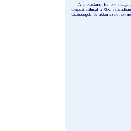
A protestáns templom saját
kifejező stílusát a XIX. századba
közösségek, és akkor születnek me