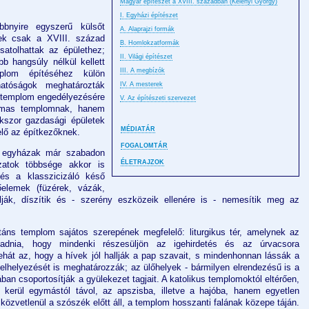
Magyar építészet a XVIII. században (Kelényi György)
I. Egyházi építészet
bnyire egyszerű külsőt
A. Alaprajzi formák
ek csak a XVIII. század
B. Homlokzatformák
csatolhattak az épülethez;
II. Világi építészet
b hangsúly nélkül kellett
III. A megbízók
mplom építéséhez külön
hatóságok meghatározták
IV. A mesterek
templom engedélyezésére
V. Az építészeti szervezet
almas templomnak, hanem
kszor gazdasági épületek
MÉDIATÁR
 elő az építkezőknek.
FOGALOMTÁR
 egyházak már szabadon
ÉLETRAJZOK
zatok többsége akkor is
és a klasszicizáló késő
őelemek (füzérek, vázák,
olják, díszítik és - szerény eszközeik ellenére is - nemesítik meg az
táns templom sajátos szerepének megfelelő: liturgikus tér, amelynek az
gadnia, hogy mindenki részesüljön az igehirdetés és az úrvacsora
hát az, hogy a hívek jól hallják a pap szavait,
s mindenhonnan lássák a
elhelyezését is meghatározzák; az ülőhelyek - bármilyen elrendezésű is a
ban csoportosítják a gyülekezet tagjait. A katolikus templomoktól eltérően,
kerül egymástól távol, az apszisba, illetve a hajóba, hanem egyetlen
közvetlenül a szószék előtt áll, a templom hosszanti falának közepe táján.