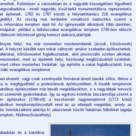
 emeltek. Különösen a városokban és a nagyobb községekben figyelhető
egszabadulva - minél nagyobb, kívül-belül monumentálisra, reprezentatív
at építenek. 1782 és 1787 között a helytartótanács 218 evangélikus
edélyt. Az ország mai területére vonatkozó statisztika szerint a
és református templom épül fel. Az igényesebb alkotások több ütemben,
ormájukat: például a békéscsabai evangélikus templom 1745-ben először
többszöri bővítéssel görög kereszt alakúvá
alakítják.
bnyire helyi, ma már ismeretlen mesteremberek (ácsok, kőművesek)
el. A helyzet később sem sokat változott: amikor szabadon építkezhettek,
llérokat, kőműveseket foglalkoztattak, akik provinciális szinten alkottak.
 mestereket, mert az épületek helyi, közösségi megbízásokból születtek.
mert céhes mesterhez fordultak: így építette a sokat foglalkoztatott Jung
iráki evangélikus templomot.
 elvetett, vagy csak szerényebb formáival átvett barokk stílus, illetve a
sa is megfigyelhető a protestánsok építészetében. A kisebb templomok
atolikus építészetben már bevált megoldásokhoz, s a nagyobbak tervezői
on szerezték gyakorlatukat. Így az egykorú krónikás beszámolója szerint a
om építésekor (1798-tól) a kecskeméti nagytemplomot (1773 körül)
atolikus templomépítészetből ered az az elterjedt megoldás, amely az
is homlokzatként alakítja ki: pilaszterek között hatalmas fülkékkel tagolja
templom; Hódmezővásárhely).
abadulás és a katolikus