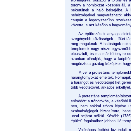
előreugorva; sokszor a torony és a
torony a homlokzat közepén áll, a 
bekerülnek a hajó belsejébe. A 
nehézségeivel magyarázható: akko
csupán a legegyszerűbb szerkeze
követte, s azt később a hagyomány 
Az építkezések anyaga eleint
szegényebb közösségek - főúri tá
meg maguknak
.
A hatóságok soksz
templomok nagy része egyszerűbb,
elpusztult, és ma már többnyire c
azonban elárulják, hogy a faépí
megőrizte a gazdag középkori hagy
Mivel a protestáns templomokho
harangtornyokat emeltek.
Formájuk
a harangot és védőtetőjét két geren
több védőtetővel, árkádos erkéllye
A protestáns templomépítészet
erősödött a trónörökös, a későbbi I
ben, nem sokkal trónra lépése u
szabadságjogait biztosította, ha
utcai bejárat nélkül. Később (1786
épület" fogalmához jobban illő torny
Valóságos építési láz indult