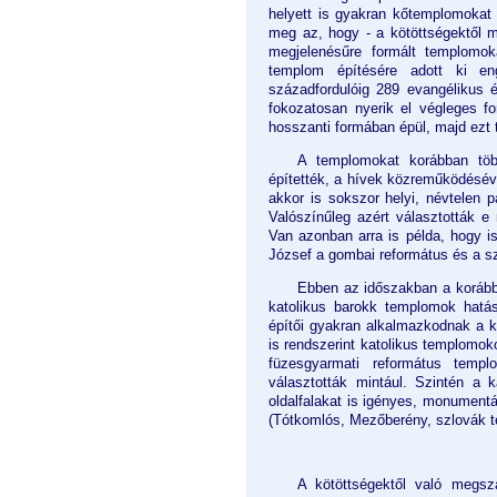
helyett is gyakran kőtemplomokat
meg az, hogy - a kötöttségektől m
megjelenésűre formált templomok
templom építésére adott ki eng
századfordulóig 289 evangélikus 
fokozatosan nyerik el végleges f
hosszanti formában épül, majd ezt 
A templomokat korábban töb
építették, a hívek közreműködésév
akkor is sokszor helyi, névtelen pa
Valószínűleg azért választották e
Van azonban arra is példa, hogy is
József a gombai református és a sz
Ebben az időszakban a korábban
katolikus barokk templomok hatá
építői gyakran alkalmazkodnak a k
is rendszerint katolikus templomok
füzesgyarmati református templ
választották mintául. Szintén a
k
oldalfalakat is igényes, monumentál
(Tótkomlós, Mezőberény, szlovák 
A kötöttségektől való megsz