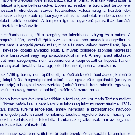
 hajó eltérő építési ideje magyarázza ezt a formát. A másik változatban a
falazat síkjába beilleszkedve. Ebben az esetben a toronytest tartópillérei
hosszanti elrendezés szívós továbbélése valószínűleg a kezdeti idők
r csak a legolcsóbb építőanyagok álltak az építtetők rendelkezésére, s
teket tették lehetővé. A templom így az egyszerű parasztház formáját
tisztelete továbbvitte.
e elsősorban a fa, sőt a szegényebb falvakban a vályog és a patics. A
mogatás híján, önerőből építkezve - csak olcsóbb anyagokat engedhettek
or nem is engedélyeztek mást, mint a fa vagy vályog használatát, így a
 kevésbé időtálló anyagból épült. E művek többsége azonban nagyrészt
sak a forrásokból vagy régi ábrázolásokról ismert. A megmaradt alkotások
tészet nem szegényes, nem alsóbbrendű a kőépítészethez képest, hanem
ományokat, továbbvitte
a régi, fejlett technikát, néha a formákat is
.
z 1786-ig torony nem épülhetett, az épületek előtt fából ácsolt, különálló
, felépítésük tájegységenként eltérő, s az egyszerű megoldástól (amelyen
da tartja) a bonyolult szerkezetekig (sokrétű ácsolt konstrukciók, egy vagy
l, csúcsos vagy hagymasisakkal) sokféle változatot mutat.
ben a hetvenes években kezdődött a fordulat, amikor Mária Terézia mellett
I. József befolyása, a nem katolikus lakosság iránt mutatott türelme. 1781-
tán, kiadta türelmi rendeletét, amely nemcsak a protestánsok nagyobb
nem engedélyezte szabad templomépítésüket, egyelőre torony, harang és
) ezt a korlátozást is feloldotta. Ezután az új alkotások már az „egyházi
os kialakítást választották.
 meg: nagy számban születtek új építmények, és a korábbi fatemplomok