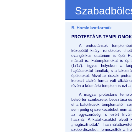
Szabadbölc
B. Homlokzatformák
PROTESTÁNS TEMPLOMOK
A protestánsok templomép
közepétől királyi rendeletek tilt
evangélikus oratórium is épül P
másutt is. Fatemplomokat is épí
(1717). Egyes helyeken a faép
hajóácsoktól tanulták, s a lakoss
épületeket. Mivel az északi prote
kereszt alakú forma vált általán
révén a késmárki templom is ezt a 
A magyar protestáns templo
belső tér szerkezete, beosztása és
el a katolikusok templomaitól; se
sem pedig új szerkezeteket nem ala
az egyszerűség, s ezért kívül-
használ
.
A katolikusoktól elvett 
„megtisztították" használatbavéte
szobordíszeket, lemeszelték a fr