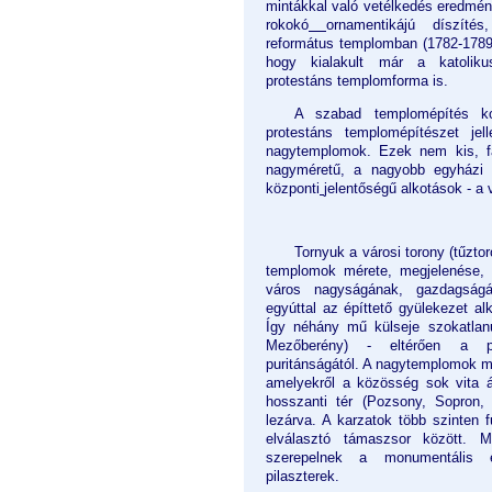
mintákkal való vetélkedés eredmén
rokokó
ornamentikájú díszíté
református templomban (1782-1789)
hogy kialakult már a katolik
protestáns templomforma is.
A szabad templomépítés k
protestáns templomépítészet jel
nagytemplomok. Ezek nem kis, f
nagyméretű, a nagyobb egyházi
központi
jelentőségű alkotások - a
Tornyuk a városi torony (tűztor
templomok mérete, megjelenése, 
város nagyságának, gazdagság
egyúttal az építtető gyülekezet alk
Így néhány mű külseje szokatlanul
Mezőberény) - eltérően a p
puritánságától. A nagytemplomok má
amelyekről a közösség sok vita á
hosszanti tér (Pozsony, Sopron, 
lezárva. A karzatok több szinten 
elválasztó támaszsor között. 
szerepelnek a monumentális é
pilaszterek.