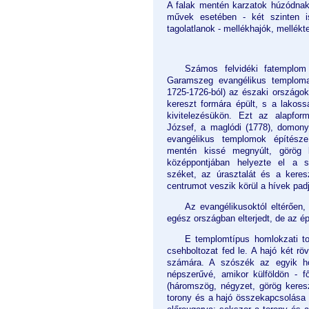
A falak mentén karzatok húzódna
művek esetében - két szinten i
tagolatlanok - mellékhajók, mellék
Számos felvidéki fatemplom
Garamszeg evangélikus templomai 
1725-1726-ból) az északi országokb
kereszt formára épült, s a lakos
kivitelezésükön. Ezt az alapfor
József, a maglódi (1778), domonyi
evangélikus templomok építésze
mentén kissé megnyúlt, görög k
középpontjában helyezte el a s
széket, az úrasztalát és a keresz
centrumot veszik körül a hívek padj
Az evangélikusoktól eltérően
egész országban elterjedt, de az é
E templomtípus homlokzati t
csehboltozat fed le. A hajó két r
számára. A szószék az egyik ho
népszerűvé, amikor külföldön - f
(háromszög, négyzet, görög keresz
torony és a hajó összekapcsolása k