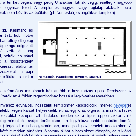
k
:
a tér két végén, vagy pedig U alakban futnak végig, esetleg - nagyobb
s, egymás felett. A templomok négyzet vagy téglalap alakúak, belül
terek nem bővítik az épületet (pl. Nemeskér, evangélikus templom)
.
 (pl. Késmárk és
1717-ből, illetve
an elterjedt görög
ság maga dolgozott
mát vette át Jung
, sziráki és pándi
: a hossztengely
ereszt alakú tér
zószéket, a papi
telőtálat, s ezt a
Nemeskér, evangélikus templom, alaprajz
ai.
, a református templomok között több a hosszházas típus. Rendszere az
píttetők az Alföldön ragaszkodnak hozzá a legkövetkezetesebben.
ornyához egyhajós, hosszanti templomtér kapcsolódik, melyet
heveder
es
övidebb végén karzat helyezkedik el; az egyik az orgona, a másik a hívek
sszoldal közepén áll. Érdekes módon ez a típus éppen akkor válik
őleg német és svájci területeken - a legváltozatosabb centrális formák
t) terjed el mind a gyakorlatban, mind pedig az elméleti irodalomban. A
étféle módon történhet. A torony állhat a homlokzat közepén, de síkjából