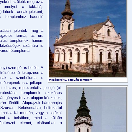
yeként születik meg az a
s, amelyet a taktabáji
 látunk - annak jeleként,
us templomhoz hasonló
orában jelentek meg a
legzetes formái, az ún.
alusi templomok, hanem
 közösségek számára is
 város főtemplomai.
ony) szerepét is betölti. A
külső-belső kiképzése a
ának a szimbóluma, s
Mezőberény, szlovák templom
otóerejének is a jelképe.
 díszes, reprezentatív jellegű (pl.
rotestáns templomok szokásos
r igényes tervek alapján készültek,
rán döntött. Alaprajzuk háromhajós
Szarvas, Békéscsaba), boltozattal
futnak a fal mentén, vagy a hajókat
Mind a belsőben, mind a külsőn
pítészet elemei, elsősorban a