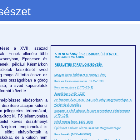
sészet
ítését a XVII. század
ották. Ennek ellenére több
A RENESZÁNSZ ÉS A BAROKK ÉPÍTÉSZETE
MAGYARORSZÁGON
ozsonyban, Eperjesen és
tenek, például Késmárkon
RÉSZLETES TARTALOMJEGYZÉK
ületek készítését svéd
ág maga állította össze az
Magyar újkori építészet (Farbaky Péter)
stáns országokban a görög
Kora és késő reneszánsz, 1475–1630
ossá, a svéd kapcsolatok
Kora reneszánsz (1475–1541)
formát követte.
Jagelló-kor (1490–1526)
mépítészet elsősorban a
Az átmenet évei (1526–1541) Két király Magyarországon, a
 díszítése alapján különül
várépítések indulása
m jellegzetes térformákat,
Irodalom a késő gótikus és kora reneszánsz építészethez
kított ki
.
Fő jellemvonása
1475–1541
belül kevés díszítményt
Késő reneszánsz, 1470–1630
középkori templomokat is
Építészet a három részre szakadt Magyarországon
l előtt; eltávolították a
Kora barokk (1630–1680/90)
eskókat, de a külsőn nem