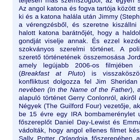
teljesen más szemszögből, az egyén s
Az angol katona és fogva tartója között s
ki és a katona halála után Jimmy (Step
a vérengzésből, és szeretne kiszállni
halott katona barátnőjét, hogy a haldok
gondját viselje annak. És ezzel kezd
szokványos szerelmi történet. A poli
szerető történetének összemosása Jor
amely legújabb 2006-os filmjébe
(
Breakfast at Pluto
) is visszakösz
konfliktust dolgozza fel Jim Sherida
nevében (In the Name of the Father
),
alapuló történet Gerry Conlonról, akiről 
Négyek (The Guilford Four) vezetője, aki
be 15 évre egy IRA bombamerénylet u
főszereplőt Daniel Day-Lewist és Em
vádolták, hogy angol ellenes filmet kés
Sally Potter
Orlando
ja főszerepében a