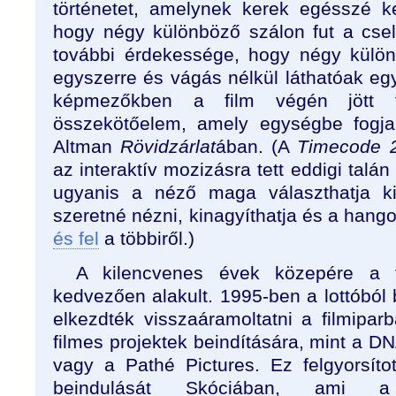
történetet, amelynek kerek egésszé ke
hogy négy különböző szálon fut a cse
további érdekessége, hogy négy külön
egyszerre és vágás nélkül láthatóak eg
képmezőkben a film végén jött f
összekötőelem, amely egységbe fogja
Altman
Rövidzárlat
ában. (A
Timecode 
az interaktív mozizásra tett eddigi talán
ugyanis a néző maga választhatja k
szeretné nézni, kinagyíthatja és a hango
és fel
a többiről.)
A kilencvenes évek közepére a fi
kedvezően alakult. 1995-ben a lottóból
elkezdték visszaáramoltatni a filmiparb
filmes projektek beindítására, mint a D
vagy a Pathé Pictures. Ez felgyorsít
beindulását Skóciában, ami a 