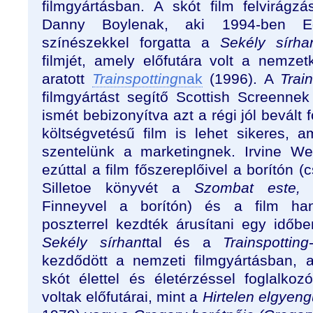
filmgyártásban. A skót film felvirág
Danny Boylenak, aki 1994-ben Ed
színészekkel forgatta a
Sekély sírha
filmjét, amely előfutára volt a nemzet
aratott
Trainspotting
nak
(1996). A
Trai
filmgyártást segítő Scottish Screennek
ismét bebizonyítva azt a régi jól bevált 
költségvetésű film is lehet sikeres, a
szentelünk a marketingnek. Irvine We
ezúttal a film főszereplőivel a borítón 
Silletoe könyvét a
Szombat este, 
Finneyvel a borítón) és a film ha
poszterrel kezdték árusítani egy időb
Sekély sírhant
tal és a
Trainspotting
kezdődött a nemzeti filmgyártásban, 
skót élettel és életérzéssel foglalko
voltak előfutárai, mint a
Hirtelen elgyeng