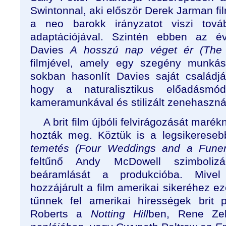
Swintonnal, aki először Derek Jarman film
a neo barokk irányzatot viszi tová
adaptációjával. Szintén ebben az év
Davies
A hosszú nap véget ér (The
filmjével, amely egy szegény munkás
sokban hasonlít Davies saját családjá
hogy a naturalisztikus előadásmódo
kameramunkával és stilizált zenehasznála
A brit film újbóli felvirágozását marék
hozták meg. Köztük is a legsikerese
temetés (Four Weddings and a Funer
feltűnő Andy McDowell szimboliz
beáramlását a produkcióba. Mive
hozzájárult a film amerikai sikeréhez 
tűnnek fel amerikai hírességek brit 
Roberts a
Notting Hill
ben, Rene Ze