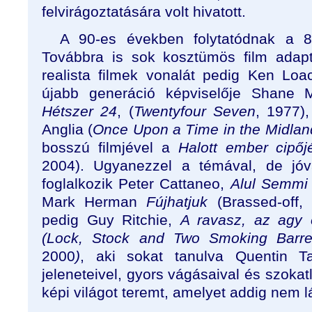
felvirágoztatására volt hivatott.
A 90-es években folytatódnak a 
Továbbra is sok kosztümös film adapt
realista filmek vonalát pedig Ken Lo
újabb generáció képviselője Shane 
Hétszer 24
, (
Twentyfour Seven
, 1977)
Anglia (
Once Upon a Time in the Midlan
bosszú filmjével a
Halott ember cipő
2004). Ugyanezzel a témával, de jó
foglalkozik Peter Cattaneo,
Alul Semmi
Mark Herman
Fújhatjuk
(Brassed-off, 
pedig Guy Ritchie,
A ravasz, az agy 
(Lock, Stock and Two Smoking Barrel
2000
)
, aki sokat tanulva Quentin Ta
jeleneteivel, gyors vágásaival és szokat
képi világot teremt, amelyet addig nem l