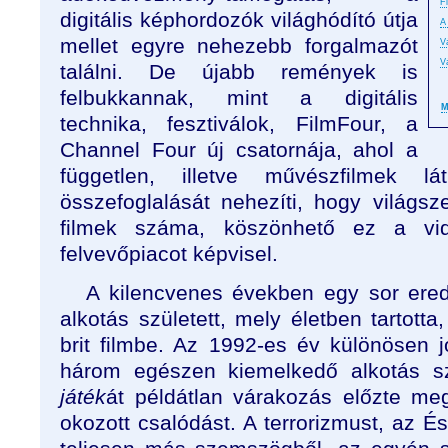
F
digitális képhordozók világhódító útja
A
mellet egyre nehezebb forgalmazót
V
V
találni. De újabb remények is
felbukkannak, mint a digitális
M
technika, fesztiválok, FilmFour, a
Channel Four új csatornája, ahol a
független, illetve művészfilmek 
összefoglalását nehezíti, hogy világs
filmek száma, köszönhető ez a vi
felvevőpiacot képvisel.
A kilencvenes években egy sor ered
alkotás született, mely életben tartotta,
brit filmbe. Az 1992-es év különösen j
három egészen kiemelkedő alkotás sz
játék
át példátlan várakozás előzte meg
okozott csalódást. A terrorizmust, az És