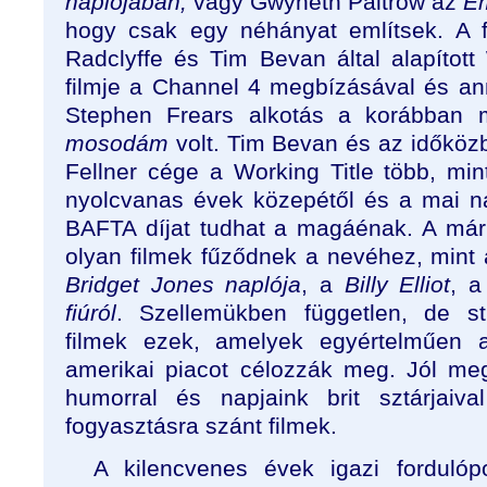
naplójában,
vagy Gwyneth Paltrow az
E
hogy csak egy néhányat említsek. A 
Radclyffe és Tim Bevan által alapított
filmje a Channel 4 megbízásával és ann
Stephen Frears alkotás a korábban 
mosodám
volt. Tim Bevan és az időközb
Fellner cége a Working Title több, mint
nyolcvanas évek közepétől és a mai n
BAFTA díjat tudhat a magáénak. A már e
olyan filmek fűződnek a nevéhez, mint
Bridget Jones naplója
, a
Billy Elliot
, 
fiúról
. Szellemükben független, de st
filmek ezek, amelyek egyértelműen
amerikai piacot célozzák meg. Jól megc
humorral és napjaink brit sztárjaiv
fogyasztásra szánt filmek.
A kilencvenes évek igazi fordulópo