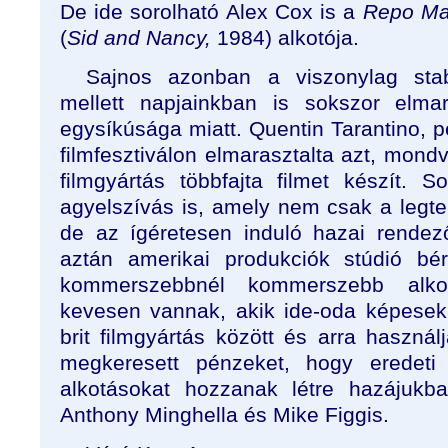
De ide sorolható Alex Cox is a
Repo M
(
Sid and Nancy,
1984) alkotója.
Sajnos azonban a viszonylag stabi
mellett napjainkban is sokszor elmara
egysíkúsága miatt. Quentin Tarantino, 
filmfesztiválon elmarasztalta azt, mon
filmgyártás többfajta filmet készít. 
agyelszívás is, amely nem csak a legt
de az ígéretesen induló hazai rendez
aztán amerikai produkciók stúdió bér
kommerszebbnél kommerszebb alko
kevesen vannak, akik ide-oda képese
brit filmgyártás között és arra haszná
megkeresett pénzeket, hogy eredeti 
alkotásokat hozzanak létre hazájukb
Anthony Minghella és Mike Figgis.