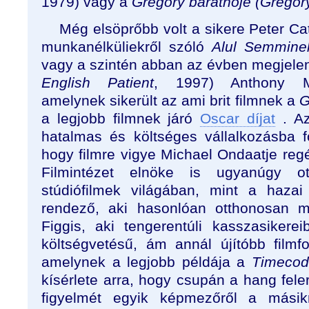
1979) vagy a
Gregory barátnője (Gregory
Még elsöprőbb volt a sikere Peter Ca
munkanélküliekről szóló
Alul Semmine
vagy a szintén abban az évben megjel
English Patient
, 1997) Anthony Mi
amelynek sikerült az ami brit filmnek a
G
a legjobb filmnek járó
Oscar díjat
. Az
hatalmas és költséges vállalkozásba fo
hogy filmre vigye Michael Ondaatje regén
Filmintézet elnöke is ugyanúgy o
stúdiófilmek világában, mint a hazai
rendező, aki hasonlóan otthonosan 
Figgis, aki tengerentúli kasszasikerei
költségvetésű, ám annál újítóbb filmfo
amelynek a legjobb példája a
Timecod
kísérlete arra, hogy csupán a hang feler
figyelmét egyik képmezőről a mási