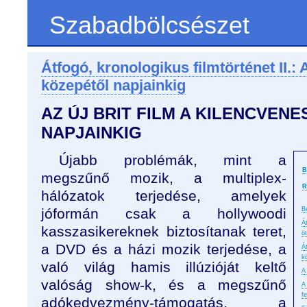
Szabadbölcsészet
Átfogó, kronologikus filmtörténet II.:
közepétől napjainkig
AZ ÚJ BRIT FILM A KILENCVEN
NAPJAINKIG
Újabb problémák, mint a
B
megszűnő mozik, a multiplex-
R
hálózatok terjedése, amelyek
jóformán csak a hollywoodi
B
Á
kasszasikereknek biztosítanak teret,
ö
a DVD és a házi mozik terjedése, a
Á
k
való világ hamis illúzióját keltő
A
valóság show-k, és a megszűnő
A
f
adókedvezmény-támogatás, a