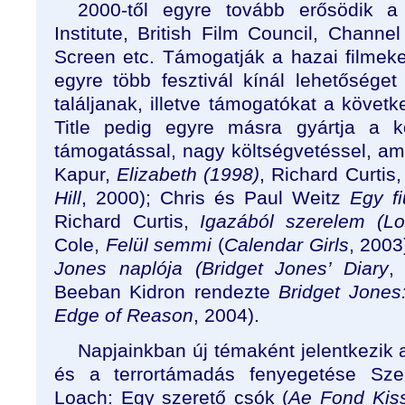
2000-től egyre tovább erősödik a f
Institute, British Film Council, Channel
Screen etc. Támogatják a hazai filmeke
egyre több fesztivál kínál lehetőséget
találjanak, illetve támogatókat a követk
Title pedig egyre másra gyártja a k
támogatással, nagy költségvetéssel, ame
Kapur,
Elizabeth (1998)
, Richard Curtis
Hill
, 2000); Chris és Paul Weitz
Egy fi
Richard Curtis,
Igazából szerelem (Lo
Cole,
Felül semmi
(
Calendar Girls
, 2003
Jones naplója (Bridget Jones’ Diary
,
Beeban Kidron rendezte
Bridget Jones
Edge of Reason
, 2004).
Napjainkban új témaként jelentkezik
és a terrortámadás fenyegetése Sz
Loach: Egy szerető csók (
Ae Fond Kiss