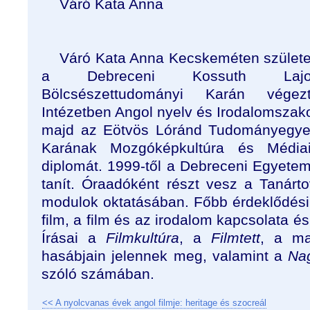
Váró Kata Anna
Váró Kata Anna Kecskeméten születe
a Debreceni Kossuth Lajo
Bölcsészettudományi Karán végez
Intézetben Angol nyelv és Irodalomszak
majd az Eötvös Lóránd Tudományegye
Karának Mozgóképkultúra és Médiai
diplomát. 1999-től a Debreceni Egyetem
tanít. Óraadóként részt vesz a Tanár
modulok oktatásában. Főbb érdeklődési t
film, a film és az irodalom kapcsolata és
Írásai
a
Filmkultúra
, a
Filmtett
, a ma
hasábjain jelennek meg, valamint a
Nag
szóló számában.
<< A nyolcvanas évek angol filmje: heritage és szocreál