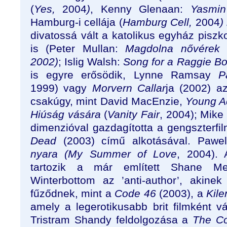
(
Yes,
2004
)
, Kenny Glenaan:
Yasmi
Hamburg-i cellája (
Hamburg Cell,
2004
)
divatossá vált a katolikus egyház piszk
is (Peter Mullan:
Magdolna nővérek 
2002)
; Islig Walsh:
Song for a Raggie Bo
is egyre erősödik, Lynne Ramsay
P
1999) vagy
Morvern Callar
ja (2002) az
csakúgy, mint David MacEnzie,
Young 
Hiúság vására
(
Vanity Fair
, 2004); Mike
dimenzióval gazdagította a gengszterfi
Dead
(2003) című alkotásával. Pawe
nyara (My Summer of Love
, 2004).
tartozik a már említett Shane Me
Winterbottom az ’anti-author’, akine
fűződnek, mint a
Code 46
(2003), a
Kile
amely a legerotikusabb brit filmként v
Tristram Shandy feldolgozása a
The Co