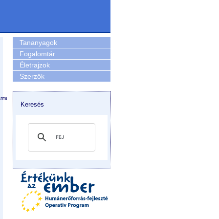
Tananyagok
Fogalomtár
Életrajzok
Szerzők
armattan.
Keresés