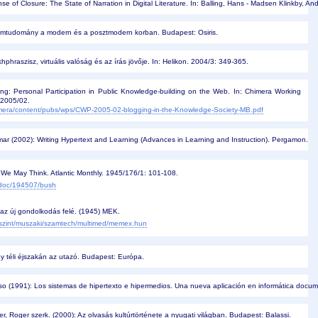
e of Closure: The State of Narration in Digital Literature. In: Balling, Hans - Madsen Klinkby, A
lomtudomány a modern és a posztmodern korban. Budapest: Osiris. 
hphraszisz, virtuális valóság és az írás jövője. In: Helikon. 2004/3: 349-365.
ing: Personal Participation in Public Knowledge-building on the Web. In: Chimera Working
 2005/02.
imera/content/pubs/wps/CWP-2005-02-blogging-in-the-Knowledge-Society-MB.pdf
mar (2002): Writing Hypertext and Learning (Advances in Learning and Instruction). Pergamon. 
We May Think. Atlantic Monthly. 1945/176/1: 101-108.
m/doc/194507/bush
az új gondolkodás felé. (1945) MEK.
a/szint/muszaki/szamtech/multimed/memex.hun
gy téli éjszakán az utazó. Budapest: Európa. 
so (1991): Los sistemas de hipertexto e hipermedios. Una nueva aplicación en informática do
er, Roger szerk. (2000): Az olvasás kultúrtörténete a nyugati világban. Budapest: Balassi.