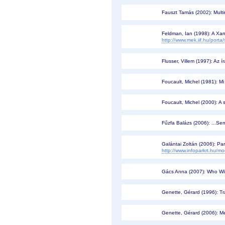
Fauszt Tamás (2002): Mult
Feldman, Ian (1998): A Xa
http://www.mek.iif.hu/port
Flusser, Villem (1997): Az í
Foucault, Michel (1981): Mi
Foucault, Michel (2000): A
Fűzfa Balázs (2006): ...Se
Galántai Zoltán (2006): Par
http://www.infoparkrt.hu/
Gács Anna (2007): Who Will 
Genette, Gérard (1996): Tra
Genette, Gérard (2006): Met