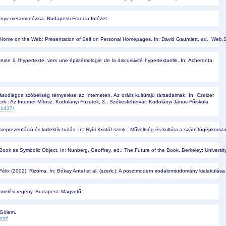
könyv metamorfózisa. Budapesti Francia Intézet.
Home on the Web: Presentation of Self on Personal Homepages. In: David Gauntlett, ed., Web.Stu
xte à l'hypertexte: vers une épistémologie de la discursivité hypertextuelle. In: Acheronta.
ásodlagos szóbeliség térnyerése az Interneten, Az orális kultúrájú társadalmak. In: Czeizer
rk.: Az Internet Mítosz. Kodolányi Füzetek, 3., Székesfehérvár: Kodolányi János Főiskola.
01437/
eprezentáció és kollektív tudás. In: Nyíri Kristóf szerk.: Műveltség és kultúra a számítógépkors
ook as Symbolic Object. In: Nunberg, Geoffrey, ed.: The Future of the Book. Berkeley: University
 Félix (2002): Rizóma. In: Bókay Antal et al. (szerk.): A posztmodern irodalomtudomány kialakulása 
rmelési regény. Budapest: Magvető.
 Gólem. 
lem/