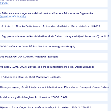
hu/vita/
si Bálint és a számítógépes irodalomkutatás - előadás a Mindentudás Egyetemén. 
horvathivan/index.html
A hitvita. In: Thomka Beáta (szerk.): Az irodalom elméletei V., Pécs,: Jelenkor: 143-179.
Egy posztmodern esztétika védelmében (Italo Calvino: Ha egy téli éjszakán az utazó). In: H. R. J
 1996/1-2 számának összeállítása. Szerkesztette Angyalosi Gergely. 
00): 
Patchwork Girl
. CD-ROM. Watertown: Eastgate. 
vid szerk. (1995, 2003): Bevezetés a modern irodalomelméletbe. Osiris: Budapest. 
): 
Afternoon: a story
. CD-ROM. Watertown: Eastgate. 
étséges egység: Az Átokföldje, és amit tehetünk vele. Pécs: Janus, Budapest: Osiris - Balassi.
rodalom a digitális közegben. In: Literatúra. 2003/1: 59-79.
Hipertext. A számítógép és a humán tudományok. In: Helikon. 2004/3: 299-312.