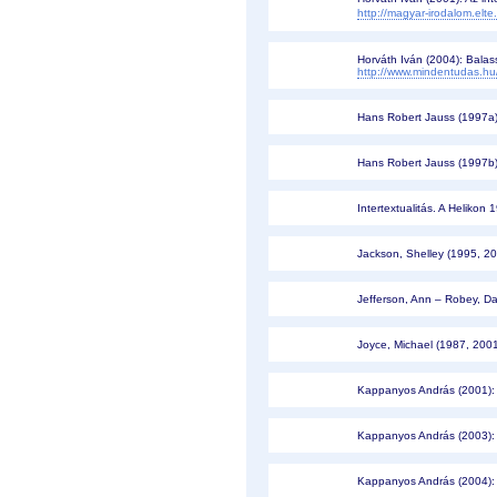
http://magyar-irodalom.elte.
Horváth Iván (2004): Balas
http://www.mindentudas.hu/
Hans Robert Jauss (1997a): 
Hans Robert Jauss (1997b): 
Intertextualitás. A Helikon
Jackson, Shelley (1995, 20
Jefferson, Ann – Robey, Da
Joyce, Michael (1987, 2001
Kappanyos András (2001): K
Kappanyos András (2003): I
Kappanyos András (2004): 