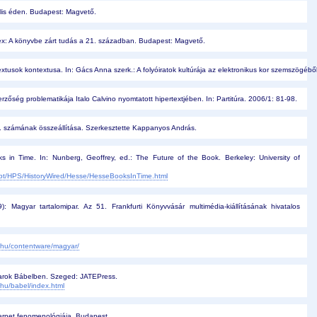
ális éden. Budapest: Magvető.
x: A könyvbe zárt tudás a 21. században. Budapest: Magvető.
xtusok kontextusa. In: Gács Anna szerk.: A folyóiratok kultúrája az elektronikus kor szemszögébő
erzőség problematikája Italo Calvino nyomtatott hipertextjében. In: Partitúra. 2006/1: 81-98.
3. számának összeállítása. Szerkesztette Kappanyos András. 
s in Time. In: Nunberg, Geoffrey, ed.: The Future of the Book. Berkeley: University of
ept/HPS/HistoryWired/Hesse/HesseBooksInTime.html
): Magyar tartalomipar. Az 51. Frankfurti Könyvvásár multimédia-kiállításának hivatalos
e.hu/contentware/magyar/
arok Bábelben. Szeged: JATEPress.
.hu/babel/index.html
ternet fenomenológiája. Budapest.