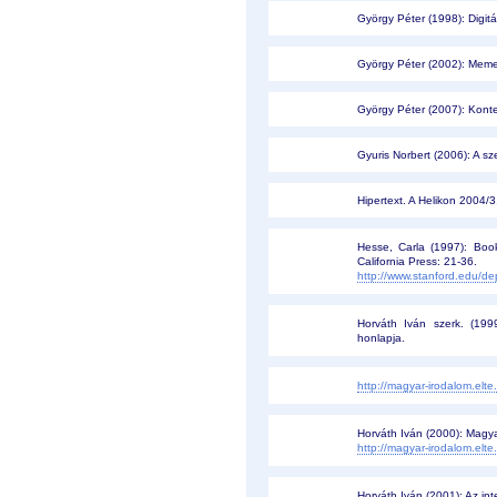
György Péter (1998): Digit
György Péter (2002): Meme
György Péter (2007): Konte
Gyuris Norbert (2006): A sz
Hipertext. A Helikon 2004/
Hesse, Carla (1997): Book
California Press: 21-36.
http://www.stanford.edu/d
Horváth Iván szerk. (1999
honlapja.
http://magyar-irodalom.elt
Horváth Iván (2000): Magy
http://magyar-irodalom.elte
Horváth Iván (2001): Az in