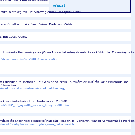
MÉDIATÁR
 műtől a szöveg felé. In: A szöveg öröme. Budapest: Osiris.
szerző halála. In: A szöveg öröme. Budapest: Osiris.
. Budapest: Osiris. 
lt Hozzáférés Kezdeményezés (Open Access Initiative) - Kitekintés és körkép. In: Tudományos és
.hu/show_news.html?id=2093&issue_id=66
Edinburgh to Metazine. In: Gács Anna szerk.: A folyóiratok kultúrája az elektronikus kor
L'Harmattan.
/konferenciak/szetfolyoirat/eloadasok/bencegy
a komputerbe költözik. In: Médiakutató. 2002/02.
/cikk/2002_02_nyar/08_minerva_komputer/01.html
 műalkotás a technikai sokszorosíthatóság korában. In: Benjamin, Walter: Kommentár és Próféci
ankfurtiak/honlap/media/szoveg/benjamin_sokszorosit.htm