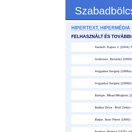
Szabadbölc
HIPERTEXT, HIPERMÉDIA
FELHASZNÁLT ÉS TOVÁBBI
Aarseth, Espen J. (2004): N
Anderson, Benedict (2006):
Angyalosi Gergely (1996a): 
Angyalosi Gergely (1996b):
Bahtyin, Mihail Mihajlovic 
Balázs Géza - Bódi Zoltán 
Balpe, Jean Pierre (1990):
Barthes, Roland (1975): Vá