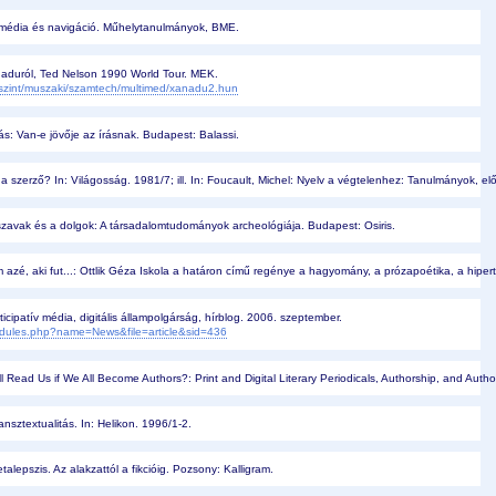
imédia és navigáció. Műhelytanulmányok, BME.
naduról, Ted Nelson 1990 World Tour. MEK.
a/szint/muszaki/szamtech/multimed/xanadu2.hun
rás: Van-e jövője az írásnak. Budapest: Balassi.
 a szerző? In: Világosság. 1981/7; ill. In: Foucault, Michel: Nyelv a végtelenhez: Tanulmányok, 
 szavak és a dolgok: A társadalomtudományok archeológiája. Budapest: Osiris.
m azé, aki fut...: Ottlik Géza Iskola a határon című regénye a hagyomány, a prózapoétika, a hipe
ticipatív média, digitális állampolgárság, hírblog. 2006. szeptember.
modules.php?name=News&file=article&sid=436
Read Us if We All Become Authors?: Print and Digital Literary Periodicals, Authorship, and Author
nsztextualitás. In: Helikon. 1996/1-2.
alepszis. Az alakzattól a fikcióig. Pozsony: Kalligram.