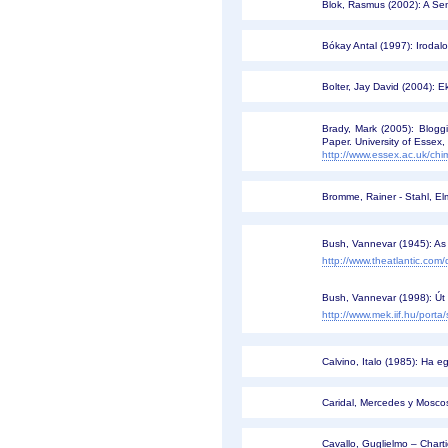
Blok, Rasmus (2002): A Sens
Bókay Antal (1997): Iroda
Bolter, Jay David (2004): Ek
Brady, Mark (2005): Blogg
Paper. University of Essex,
http://www.essex.ac.uk/ch
Bromme, Rainer - Stahl, El
Bush, Vannevar (1945): As 
http://www.theatlantic.co
Bush, Vannevar (1998): Út 
http://www.mek.iif.hu/port
Calvino, Italo (1985): Ha e
Caridal, Mercedes y Mosco
Cavallo, Guglielmo – Charti