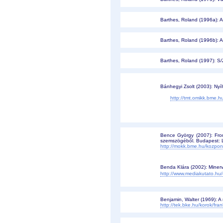
Barthes, Roland (1996a): A
Barthes, Roland (1996b): A 
Barthes, Roland (1997): S/Z
Bánhegyi Zsolt (2003): Nyí
http://tmt.omikk.bme
Bence György (2007): From 
szemszögéből. Budapest: 
http://mokk.bme.hu/kozpont
Benda Klára (2002): Minerv
http://www.mediakutato.hu
Benjamin, Walter (1969): A
http://tek.bke.hu/korok/fr