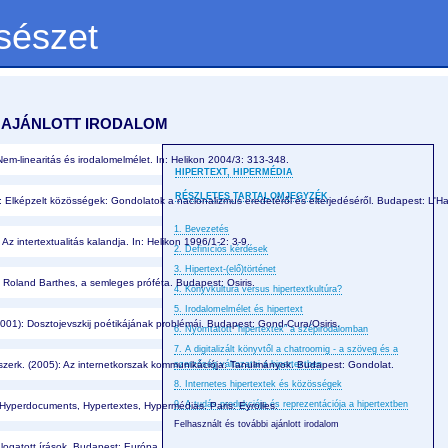
sészet
 AJÁNLOTT IRODALOM
em-linearitás és irodalomelmélet. In: Helikon 2004/3: 313-348.
HIPERTEXT, HIPERMÉDIA
RÉSZLETES TARTALOMJEGYZÉK
 Elképzelt közösségek: Gondolatok a nacionalizmus eredetéről és elterjedéséről. Budapest: L'H
1. Bevezetés
Az intertextualitás kalandja. In: Helikon 1996/1-2: 3-9.
2. Definíciós kérdések
3. Hipertext-(elő)történet
 Roland Barthes, a semleges próféta. Budapest: Osiris.
4. Könyvkultúra versus hipertextkultúra?
5. Irodalomelmélet és hipertext
(2001): Dosztojevszkij poétikájának problémái. Budapest: Gond-Cura/Osiris.
6. Nyomtatott "hipertextek" a szépirodalomban
7. A digitalizált könyvtől a chatroomig - a szöveg és a
szerk. (2005): Az internetkorszak kommunikációja: Tanulmányok. Budapest: Gondolat. 
szerzőség változatai a hipertextben
8. Internetes hipertextek és közösségek
9. A tudás produkciója és reprezentációja a hipertextben
 Hyperdocuments, Hypertextes, Hypermédias. Paris: Eyrolles.
Felhasznált és további ajánlott irodalom
logatott írások. Budapest: Európa.