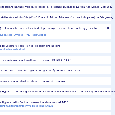
szó Roland Barthes “Válogatott írások” c. kötetéhez. Budapest: Európa Könyvkiadó: 245-266.
ritika és nyelvfilozófia (előszó Foucault, Michel: Mi a szerző c. tanulmányához). In: Világosság. 
6): Információkeresés a hipertext alapú környezetek szerkezetének függvényében. – PhD
rs/dea/Kiss_Orhidea_PhD_tezisfuzet.pdf
gital Literature: From Text to Hypertext and Beyond.
aa/thesis/thesis.shtml
zövegstrukturálás problematikája. In: Helikon. 1996/1-2: 14-22.
óf szerk. (2003): Virtuális egyetem Magyarországon. Budapest: Typotex.
dományos forradalmak szerkezete. Budapest: Gondolat.
 Hypertext 2.0: (being the revised, amplified edition of Hypertext: The Convergence of Contemp
 Hypertextuális Derrida, posztstrukturalista Nelson? MEK.
a/szint/muszaki/szamtech/multimed/landow.hun