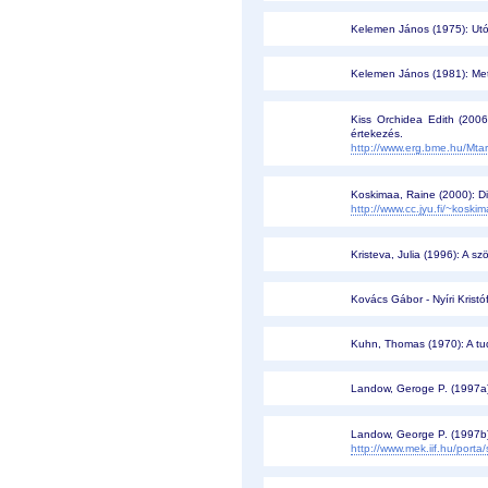
Kelemen János (1975): Utó
Kelemen János (1981): Metak
Kiss Orchidea Edith (200
értekezés.
http://www.erg.bme.hu/Mta
Koskimaa, Raine (2000): Di
http://www.cc.jyu.fi/~koskim
Kristeva, Julia (1996): A s
Kovács Gábor - Nyíri Krist
Kuhn, Thomas (1970): A tu
Landow, Geroge P. (1997a):
Landow, George P. (1997b):
http://www.mek.iif.hu/port