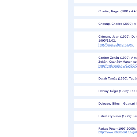
Chartier, Roger (2001): A 
Cheung, Charles (2000): A 
Clément, Jean (1995): Du te
1995/12/02.
http://www.acheronta.org
Czeizer Zoltán (1999): A m
Zoltán, Csanády Márton sze
http://mek.oszk.hu/01400/
Darab Tamás (1990): Tudásr
Debray, Régis (1996): The B
Deleuze, Gilles – Guattari,
Esterházy Péter (1979): Te
Farkas Péter (1997-2005):
http://www.interment.de/go