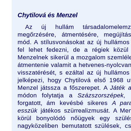
Chytilová és Menzel
Az új hullám társadalomelemző,
megőrzésére, átmentésére, megújítás
mód. A stílusvonásokat az új hullámos
fel lehet fedezni, de a régiek közü
Menzelnek sikerül a mozgalom szemléle
átmentenie valamit a hetvenes-nyolcvan
visszatérését, s ezáltal az új hullámos
jelképezi, hogy Chytilová első 1968 ut
Menzel játssza a főszerepet. A
Játék 
módon folytatja a
Százszorszépek,
i
forgatott, ám kevésbé sikeres
A par
esszük
játékos szürrealizmusát. A Menz
körül bonyolódó nőügyek egy szülé
nagyközeliben bemutatott szülések, c