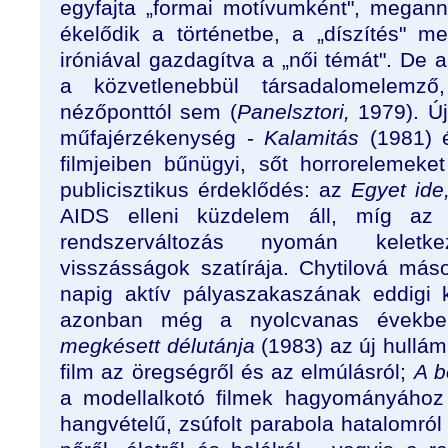
egyfajta „formai motívumként", meganny
ékelődik a történetbe, a „díszítés" mell
iróniával gazdagítva a „női témát". De 
a közvetlenebbül társadalomelemző,
nézőponttól sem (
Panelsztori,
1979). Új
műfajérzékenység -
Kalamitás
(1981)
filmjeiben bűnügyi, sőt horrorelemeke
publicisztikus érdeklődés: az
Egyet ide
AIDS elleni küzdelem áll, míg a
rendszerváltozás nyomán keletke
visszásságok szatírája. Chytilová má
napig aktív pályaszakaszának eddigi 
azonban még a nyolcvanas évekb
megkésett délutánja
(1983) az új hullám
film az öregségről és az elmúlásról;
A b
a modellalkotó filmek hagyományához
hangvételű, zsúfolt parabola hatalomról 