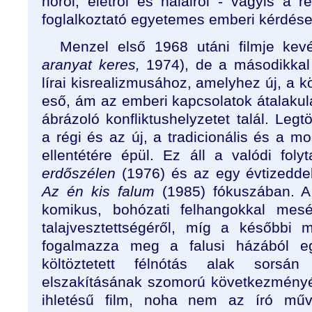
nőről, életről és halálról - vagyis a 
foglalkoztató egyetemes emberi kérdése
Menzel első 1968 utáni filmje kevé
aranyat keres,
1974), de a másodikkal 
lírai kisrealizmusához, amelyhez új, a kö
eső, ám az emberi kapcsolatok átalaku
ábrázoló konfliktushelyzetet talál. Legt
a régi és az új, a tradicionális és a mo
ellentétére épül. Ez áll a valódi folyt
erdőszélen
(1976) és az egy évtizedde
Az én kis falum
(1985) fókuszában. A
komikus, bohózati felhangokkal mesé
talajvesztettségéről, míg a későbbi
fogalmazza meg a falusi házából eg
költöztetett félnótás alak sorsá
elszakításának szomorú következmény
ihletésű film, noha nem az író műv