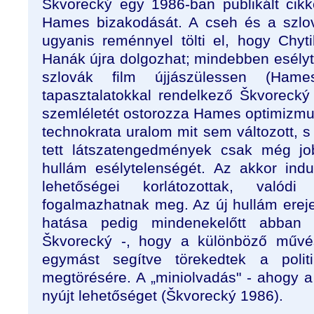
Škvorecký egy 1986-ban publikált cikk
Hames bizakodását. A cseh és a szlov
ugyanis reménnyel tölti el, hogy Chyti
Hanák újra dolgozhat; mindebben esélyt 
szlovák film újjászülessen (Ham
tapasztalatokkal rendelkező Škvorecký 
szemléletét ostorozza Hames optimizmus
technokrata uralom mit sem változott, 
tett látszatengedmények csak még jo
hullám esélytelenségét. Az akkor indu
lehetőségei korlátozottak, valódi
fogalmazhatnak meg. Az új hullám ereje,
hatása pedig mindenekelőtt abban re
Škvorecký -, hogy a különböző művés
egymást segítve törekedtek a politik
megtörésére. A „miniolvadás" - ahogy a
nyújt lehetőséget (Škvorecký 1986).