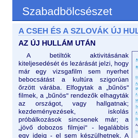
Szabadbölcsészet
A CSEH ÉS A SZLOVÁK ÚJ HUL
AZ ÚJ HULLÁM UTÁN
A betiltók aktivitásának
A
kiteljesedését és lezárását jelzi, hogy
R
már egy vizsgafilm sem nyerhet
bebocsátást a kultúra szigorúan
E
A
őrzött várába. Elfogytak a „bűnös"
g
filmek, a „bűnös" rendezők elhagyták
A
M
az országot, vagy hallgatnak;
S
kezdeményezések, iskolás
A
próbálkozások sincsenek már; a
Be
A
„jövő dobozos filmjei" - legalábbis
I
egy ideig - el sem készülhetnek. A