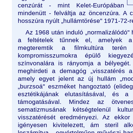
cenzúrát - mint Kelet-Európában
mindenütt - felváltja az öncenzúra. A 
hosszúra nyúlt „hullámtörése" 1971-72-re
Az 1968 után induló „normalizálódó"
a feltételek tűnnek el, amelyek 
megteremtik a filmkultúra teré
kompromisszumokra épülő kiegyezé
színvonalára is rányomja a bélyegét. A
meghirdeti a demagóg „visszatérés a
amely egyet jelent az új hullám „modern
„burzsoá" eszméket hangoztató (elide
esztétikájának elutasításával, és a 
támogatásával. Mindez az ötven
sematizmusának kétségtelenül kulturá
visszatérését eredményezi. Az ekkor
igényesen kivitelezett, ám steril al
leszámítva - egyértelműen művészi hany