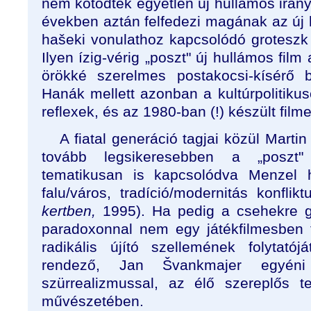
nem kötődtek egyetlen új hullámos irán
években aztán felfedezi magának az új
hašeki vonulathoz kapcsolódó groteszk ki
Ilyen ízig-vérig „poszt" új hullámos film
örökké szerelmes postakocsi-kísérő b
Hanák mellett azonban a kultúrpolitikus
reflexek, és az 1980-ban (!) készült filmet 
A fiatal generáció tagjai közül Martin
tovább legsikeresebben a „poszt" 
tematikusan is kapcsolódva Menzel 
falu/város, tradíció/modernitás konflikt
kertben,
1995). Ha pedig a csehekre g
paradoxonnal nem egy játékfilmesben 
radikális újító szellemének folytat
rendező, Jan Švankmajer egyéni
szürrealizmussal, az élő szereplős t
művészetében.