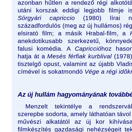
azonban hűtlen a rendező régi alkotó
utáni korszak eddigi legjobb filmje 
Sörgyári capriccio
(1980) lírai nos
századfordulós (meg az új hullámos) ré
elsirató film; a másik Hrabal-film, a
anekdotikusabb szerkezetű, könnyede
falusi komédia. A
Capricció
hoz hason
hatja át a
Mesés férfiak kurblival
(1978)
tisztelgő opust, valamint az újabb Vladi
címével is sokatmondó
Vége a régi idő
Az új hullám hagyományának továbbé
Menzelt tekintélye a rendszervált
szerepbe sodorta, amely láthatóan távol á
művészi alkatától az új kor kihívá
filmkészítés gazdasági nehézségeit tek