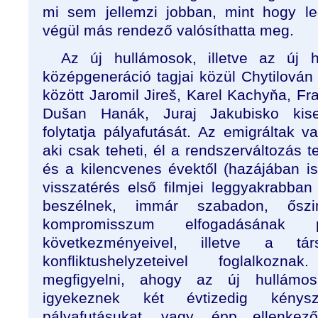
mi sem jellemzi jobban, mint hogy leg
végül más rendező valósíthatta meg.
Az új hullámosok, illetve az új h
középgeneráció tagjai közül Chytilován
között Jaromil Jireš, Karel Kachyňa, Fra
Dušan Hanák, Juraj Jakubisko kise
folytatja pályafutását. Az emigráltak va
aki csak teheti, él a rendszerváltozás te
és a kilencvenes évektől (hazájában is) 
visszatérés első filmjei leggyakrabban
beszélnek, immár szabadon, ősz
kompromisszum elfogadásának p
következményeivel, illetve a tár
konfliktushelyzeteivel foglalkoz
megfigyelni, ahogy az új hullámos
igyekeznek két évtizedig kénysz
pályafutásukat, vagy, épp ellenkező