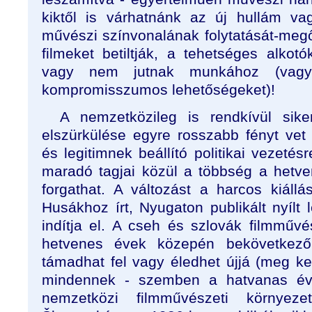
kiktől is várhatnánk az új hullám va
művészi színvonalának folytatását-megő
filmeket betiltják, a tehetséges alkot
vagy nem jutnak munkához (vagy e
kompromisszumos lehetőségeket)!
A nemzetközileg is rendkívül sike
elszürkülése egyre rosszabb fényt ve
és legitimnek beállító politikai vezetés
maradó tagjai közül a többség a hetv
forgathat. A változást a harcos kiáll
Husákhoz írt, Nyugaton publikált nyílt l
indítja el. A cseh és szlovák filmműv
hetvenes évek közepén bekövetkez
támadhat fel vagy éledhet újjá (meg ke
mindennek - szemben a hatvanas év
nemzetközi filmművészeti környez