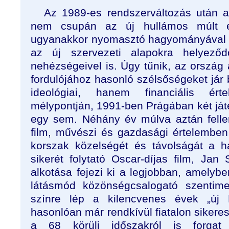
Az 1989-es rendszerváltozás után a
nem csupán az új hullámos múlt eg
ugyanakkor nyomasztó hagyományával 
az új szervezeti alapokra helyeződ
nehézségeivel is. Úgy tűnik, az ország
fordulójához hasonló szélsőségeket jár
ideológiai, hanem financiális ért
mélypontján, 1991-ben Prágában két ját
egy sem. Néhány év múlva aztán felle
film, művészi és gazdasági értelemben 
korszak közelségét és távolságát a 
sikerét folytató Oscar-díjas film, Jan
alkotása fejezi ki a legjobban, amelybe
látásmód közönségcsalogató szentime
színre lép a kilencvenes évek „új
hasonlóan már rendkívül fiatalon sikeres
a 68 körüli időszakról is forgat 