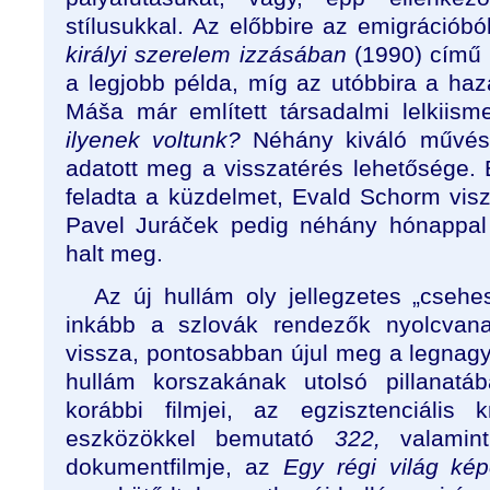
stílusukkal. Az előbbire az emigráció
királyi szerelem izzásában
(1990) című 
a legjobb példa, míg az utóbbira a hazáj
Máša már említett társadalmi lelkiism
ilyenek voltunk?
Néhány kiváló művé
adatott meg a visszatérés lehetősége.
feladta a küzdelmet, Evald Schorm vis
Pavel Juráček pedig néhány hónappal 
halt meg.
Az új hullám oly jellegzetes „cseh
inkább a szlovák rendezők nyolcvanas
vissza, pontosabban újul meg a legnagy
hullám korszakának utolsó pillanat
korábbi filmjei, az egzisztenciális k
eszközökkel bemutató
322,
valamint
dokumentfilmje, az
Egy régi világ kép