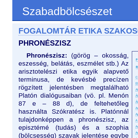
Szabadbölcsészet
FOGALOMTÁR ETIKA SZAKO
PHRONÉSZISZ
Phronészisz:
(görög – okosság,
F
eszesség, belátás, eszmélet stb.) Az
R
arisztotelészi etika egyik alapvető
terminusa, de kevésbé precízen
C
E
rögzített jelentésben megtalálható
A
Platón dialógusaiban (vö. pl. Menón
Á
87 e – 88 d), de feltehetőleg
Á
An
használta Szókratész is. Platónnál
A
tulajdonképpen a phronészisz, az
A
episztémé (tudás) és a szophia
A
A
(bölcsesség) szavak jelentése egybe