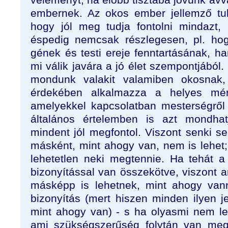
ember­nek. Az okos ember jellemző tul
hogy jól meg tudja fontolni mindazt,
éspedig nemcsak részlegesen, pl. ho
gének és testi ereje fenntartásának, h
mi válik javára a jó élet szempontjából.
mondunk valakit valamiben okosnak,
érdekében alkalmazza a helyes mérl
amelyekkel kapcsolatban mesterségről
általános értelemben is azt mondha
mindent jól megfontol. Viszont senki se
másként, mint ahogy van, nem is lehet;
lehetetlen neki megtennie. Ha tehát
bizonyítással van össze­kötve, viszont a
másképp is lehet­nek, mint ahogy va
bizonyítás (mert hiszen minden ilyen j
mint ahogy van) - s ha olyasmi nem le
ami szükségszerűség folytán van me