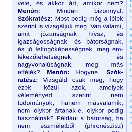
vele, és akkor árt, amikor nem?
S
Menón:
Minden bizonnyal.
S
Szókra
tész:
Most pedig még a lélek
S
S
szerint is vizsgáljuk meg. Van valami,
T
amit józanság­nak hívsz, és
T
igazságosságnak, és bátorságnak,
T
T
és jó felfogóképességnek, meg em­
T
lékezőtehetségnek, és
T
nagyvonalúságnak, meg más
T
effélék?
Menón:
Hogyne.
Szók­
A
T
ratész:
Vizsgáld csak meg, hogy
U
ezek közül azok, amelyek
U
véleményed szerint nem
Ü
Ü
tudományok, hanem másvalamik,
Ü
nem olykor ártanak-e, olykor pedig
Va
használnak? Például a bátorság, ha
Ve
V
nem eszméletből (phronészisz)