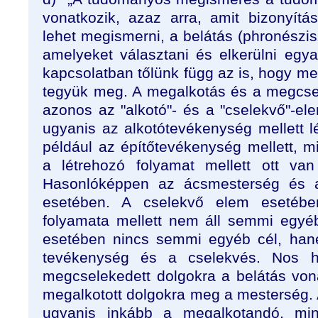
vonatkozik, azaz arra, amit bizonyítá
lehet megis­merni, a belátás (phronészis
amelyeket válasz­tani és elkerülni egy
kapcsolat­ban tőlünk függ az is, hogy me
tegyük meg. A megalkotás és a megcs
azonos az "alkotó"- és a "cselekvő"-el
ugyanis az alkotótevékenység mellett l
például az építőtevékenység mellett, mi
a létrehozó folyamat mellett ott va
Hasonlóképpen az ácsmes­terség és a
esetében. A cselekvő elem esetéb
folyamata mellett nem áll semmi egyéb 
esetében nincs semmi egyéb cél, han
tevékenység és a cselekvés. Nos h
megcselekedett dolgokra a belátás vona
megal­kotott dolgokra meg a mesterség.
ugyanis inkább a megalkotandó, mi