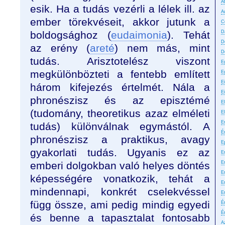
A
esik. Ha a tudás vezérli a lélek ill. az
A
ember törekvéseit, akkor jutunk a
C
boldogsághoz (
eudaimonia
). Tehát
D
D
az erény (
areté
) nem más, mint
D
tudás. Arisztotelész viszont
E
megkülönbözteti a fentebb említett
E
E
három kifejezés értelmét. Nála a
E
phronészisz és az episztémé
El
(tudomány, theoretikus azaz elméleti
E
E
tudás) különválnak egymástól. A
É
phronészisz a praktikus, avagy
E
gyakorlati tudás. Ugyanis ez az
Er
emberi dolgokban való helyes döntés
E
Er
képességére vonatkozik, tehát a
E
mindennapi, konkrét cselekvéssel
E
függ össze, ami pedig mindig egyedi
É
É
és benne a tapasztalat fontosabb
A