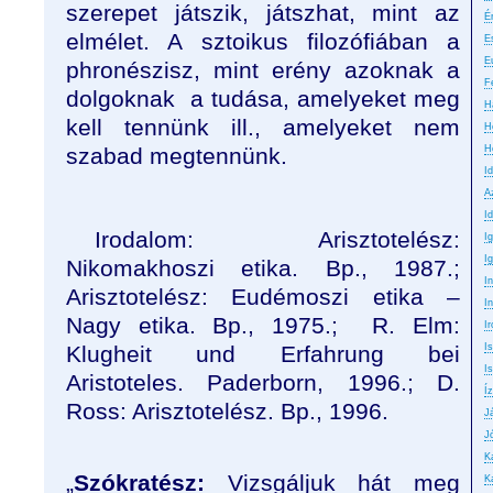
szerepet játszik, játszhat, mint az
É
elmélet. A sztoikus filozófiában a
E
E
phronészisz, mint erény azoknak a
F
dolgoknak
a tudása, amelyeket meg
H
kell tennünk ill., amelyeket nem
H
szabad megtennünk.
H
I
A
Id
Irodalom: Arisztotelész:
I
I
Nikomakhoszi etika. Bp., 1987.;
I
Arisztotelész: Eudémoszi etika –
In
Nagy etika. Bp., 1975.;
R. Elm:
Ir
Klugheit und Erfahrung bei
I
Is
Aristoteles. Paderborn, 1996.; D.
Íz
Ross: Arisztotelész. Bp., 1996.
J
J
K
„
Szókratész:
Vizsgáljuk hát meg
K