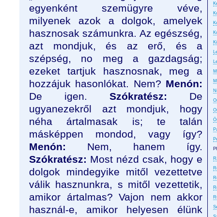
Ke
egyenként szemügyre véve,
K
milyenek azok a dolgok, amelyek
K
hasznosak számunkra. Az egészség,
K
K
azt mondjuk, és az erő, és a
L
szépség, no meg a gazdagság;
L
ezeket tartjuk hasznosnak, meg a
M
hozzájuk hasonló­kat. Nem?
Menón:
M
N
De igen.
Szókratész:
De
On
ugyanezekről azt mondjuk, hogy
O
néha ártalmasak is; te talán
Ö
P
másképpen mondod, vagy így?
P
Menón:
Nem, hanem így.
P
Szókratész:
Most nézd csak, hogy e
R
R
dolgok mindegyike mitől vezettetve
R
válik hasz­nunkra,
s
mitől vezettetik,
R
amikor ártalmas? Vajon nem akkor
R
használ-e, amikor helyesen élünk
S
S