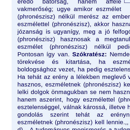
eredő bátorság, hanem afféle
vakmerő­ség; ugye amikor eszmélet
(phronészisz) nélkül merész az ember
eszmé­lettel (phronészisz), akkor hasz
józanság is ugyanígy, meg a jó felfogó
(phronészisz) hasznosak a megtanult
eszmélet (phronészisz) nélkül pe
Pontosan így van.
Szókratész:
Nemde 
törekvése és kitartása, ha eszméle
boldogsághoz vezet, ha pedig esztelen
Ha tehát az erény a lélekben meglevő
hasznos, eszméletnek (phronészisz) kel
lelki dolgok ön­magukban se nem hasz
hanem aszerint, hogy eszmélettel (phr
esztelenséggel, válnak károssá, illetve 
gondolás szerint tehát az erényn
eszméletnek (phronészisz) kell lennie.,
d)
„A tudományos megis­merés a tudo