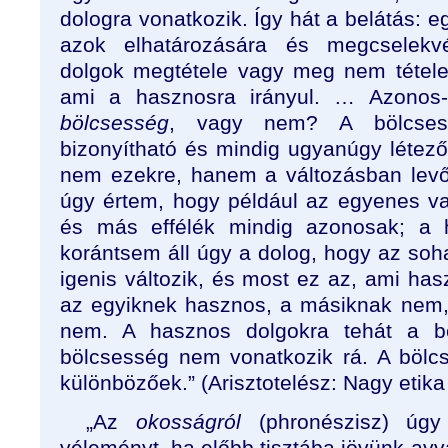
dologra vonatkozik. Így hát a belátás: eg
azok elhatározására és megcselekv
dolgok megtétele vagy meg nem tétele 
ami a hasznosra irányul. … Azono
bölcsesség
, vagy nem? A bölcsess
bizonyítható és mindig ugyanúgy létező
nem ezekre, ha­nem a változásban levő
úgy ér­tem, hogy például az egyenes 
és más effélék mindig azonosak; a
korántsem áll úgy a dolog, hogy az so
igenis változik, és most ez az, ami ha
az egyiknek hasznos, a másiknak nem,
nem. A hasznos dolgokra tehát a b
bölcsesség nem vonatkozik rá. A bölc
különbözőek.” (Arisztotelész: Nagy etik
„Az
okosságról
(phronészisz)
úgy
véleményt, ha előbb tisztába jövünk avv