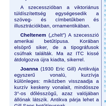
N
A
A szecesszióban a viktoriánus
J
túldíszítettség egységesedik a
N
szöveg- és címbetűkben és
T
illusztrációkban, ornamentikában.
„
A
Cheltenem
(„chelt”) A szecesszió
T
In
amerikai betűtípusa. Korában
D
elsöprő siker, de a tipográfusok
B
csúfnak találták. Ma az ITC kissé
A
A
átdolgozva újra kiadta, sikerrel.
No
T
Joanna
(1930 Eric Gill) Antikvája
F
egyszerű vonalú, kurzívja
A
különleges: miközben visszaadja a
S
kurzív keskeny vonalait, mindössze
F
L
3°-os dőlésszögű, azaz valójában
állónak látszik. Antikva párja lehet a
M
Gill Sans betűtípusnak.