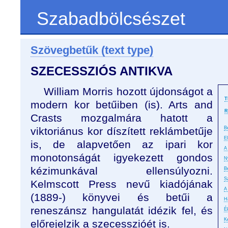
Szabadbölcsészet
Szövegbetűk (text type)
SZECESSZIÓS ANTIKVA
William Morris hozott újdonságot a
T
modern kor betűiben (is). Arts and
R
Crasts mozgalmára hatott a
viktoriánus kor díszített reklámbetűje
B
E
is, de alapvetően az ipari kor
A 
monotonságát igyekezett gondos
N
kézimunkával ellensúlyozni.
B
S
Kelmscott Press nevű kiadójának
A
(1889-) könyvei és betűi a
H
reneszánsz hangulatát idézik fel, és
É
K
előrejelzik a szecesszióét is.