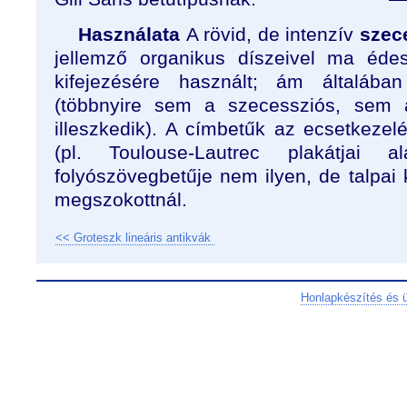
Használata
A rövid, de intenzív
szec
jellemző organikus díszeivel ma éde
kifejezésére használt; ám általáb
(többnyire sem a szecessziós, sem 
illeszkedik). A címbetűk az ecsetkezelé
(pl. Toulouse-Lautrec plakátjai a
folyószövegbetűje nem ilyen, de talpai
megszokottnál.
<< Groteszk lineáris antikvák
Honlapkészítés és 