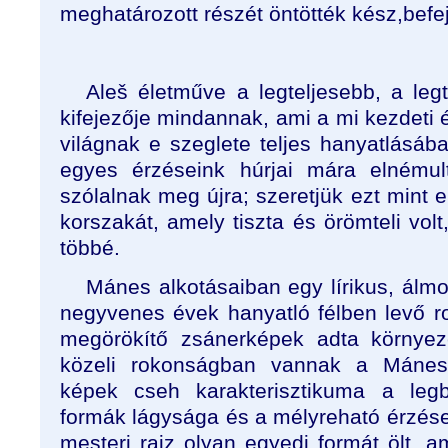
meghatározott részét öntötték kész,befe
Aleš életműve a legteljesebb, a leg
kifejezője mindannak, ami a mi kezdeti 
világnak e szeglete teljes hanyatlásáb
egyes érzéseink húrjai mára elnémul
szólalnak meg újra; szeretjük ezt mint e
korszakát, amely tiszta és örömteli vol
többé.
Mánes alkotásaiban egy lírikus, álmo
negyvenes évek hanyatló félben levő ro
megörökítő zsánerképek adta környez
közeli rokonságban vannak a Máne
képek cseh karakterisztikuma a le
formák lágysága és a mélyreható érzések
mesteri rajz olyan egyedi formát ölt, 