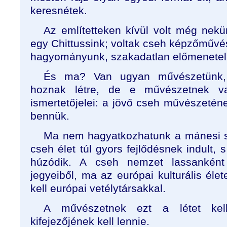
keresnétek.
Az említetteken kívül volt még nek
egy Chittussink; voltak cseh képzőművés
hagyományunk, szakadatlan előmenetel
És ma? Van ugyan művészetünk,
hoznak létre, de e művészetnek v
ismertetőjelei: a jövő cseh művészetén
bennük.
Ma nem hagyatkozhatunk a mánesi se
cseh élet túl gyors fejlődésnek indult, 
húzódik. A cseh nemzet lassanként
jegyeiből, ma az európai kulturális élet
kell európai vetélytársakkal.
A művészetnek ezt a létet kell 
kifejezőjének kell lennie.