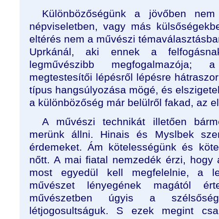
Különbözőségünk a jövőben nem
népviseletben, vagy más külsőségekbe
eltérés nem a művészi témaválasztásba
Uprkánál, aki ennek a felfogás
legművészibb megfogalmazója; a
megtestesítői lépésről lépésre hátraszor
típus hangsúlyozása mögé, és elszigetel
a különbözőség már belülről fakad, az elt
A művészi technikát illetően bárm
merünk állni. Hinais és Myslbek sze
érdemeket. Ám kötelességünk és kötel
nőtt. A mai fiatal nemzedék érzi, hogy
most egyedül kell megfelelnie, a 
művészet lényegének magától érte
művészetben úgyis a szélsőség
létjogosultságuk. S ezek megint cs