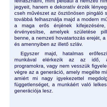
felhasználni, mint például a nemzeti h
jegyeit, hanem e dekoratív érzék lénye
cseh művészet az ösztönösen pingáló sz
továbbá felhasználja majd a modern m
a maga erős énjének kifejezésére
érvényesítse, amelyek születése pil
benne, a nemzeti hovatartozás erejét, a 
és amennyiben az illető szláv.
Egyszer majd, hatalmas erőfeszí
munkával elérkezik az az idő, 
programokra, vagy nem vesszük figyele
végre az a generáció, amely megélte mi
amiért mi nagy igyekezettel megdolg
függetlenséget, a munkáért való lelke
generációja lesz.