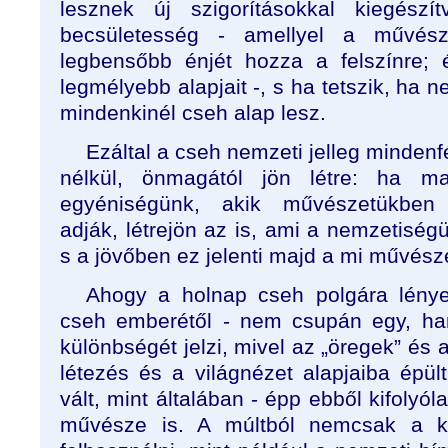
lesznek új szigorításokkal kiegés
becsületesség - amellyel a művés
legbensőbb énjét hozza a felszínre; 
legmélyebb alapjait -, s ha tetszik, ha
mindenkinél cseh alap lesz.
Ezáltal a cseh nemzeti jelleg minden
nélkül, önmagától jön létre: ha m
egyéniségünk, akik művészetükben 
adják, létrejön az is, ami a nemzetisé
s a jövőben ez jelenti majd a mi művész
Ahogy a holnap cseh polgára lénye
cseh emberétől - nem csupán egy, ha
különbségét jelzi, mivel az „öregek” és a 
létezés és a világnézet alapjaiba épül
vált, mint általában - épp ebből kifolyó
művésze is. A múltból nemcsak a kü