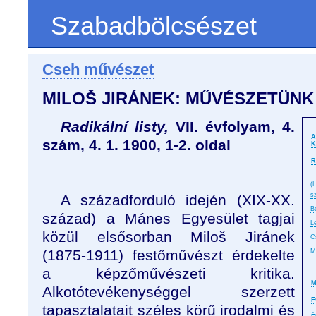
Szabadbölcsészet
Cseh művészet
MILOŠ JIRÁNEK: MŰVÉSZETÜNK
Radikální listy,
VII. évfolyam, 4.
A
szám, 4. 1. 1900, 1-2. oldal
K
R
(
s
A századforduló idején (XIX-XX.
B
század) a Mánes Egyesület tagjai
L
közül elsősorban Miloš Jiránek
C
(1875-1911) festőművészt érdekelte
M
a képzőművészeti kritika.
M
Alkotótevékenységgel szerzett
F
tapasztalatait széles körű irodalmi és