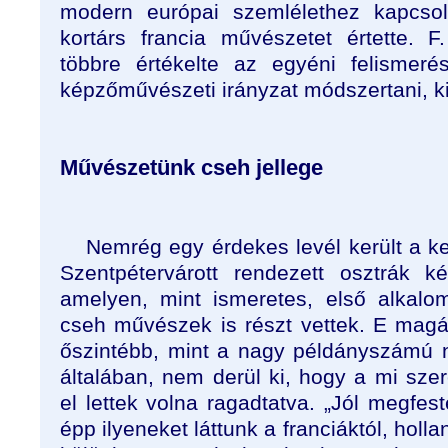
modern európai szemlélethez kapcsol
kortárs francia művészetet értette. 
többre értékelte az egyéni felismeré
képzőművészeti irányzat módszertani, kif
Művészetünk cseh jellege
Nemrég egy érdekes levél került a 
Szentpétervárott rendezett osztrák kép
amelyen, mint ismeretes, első alkalom
cseh művészek is részt vettek. E magá
őszintébb, mint a nagy példányszámú na
általában, nem derül ki, hogy a mi sze
el lettek volna ragadtatva. „Jól megfest
épp ilyeneket láttunk a franciáktól, hollan