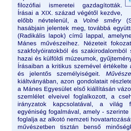
É
filozófiai ismeretei gazdagították.
Írásai a XIX. század végétől kezdve,
előbb névtelenül, a
Volné směry
(
hasábjain jelentek meg, továbbá együ
(Radikális lapok) című lappal, amelyne
Mánes művészeihez. Nézeteit fokozato
szakfolyóiratokból és szakirodalomból
hazai és külföldi múzeumok, gyűjteménye
Írásaiban a kritikus szemével értékelte
és jelentős személyiségeit.
Művésze
kiáltványában, azon gondolatait részle
a Mánes Egyesület első kiállításán vázo
szemlélet elveivel foglalkozott, a cs
irányzatok kapcsolatával, a világ f
egyéniség fogalmával, amely - szerint
foglalja az alkotó nemzeti hovatartozásá
művészetben tisztán benső minőség