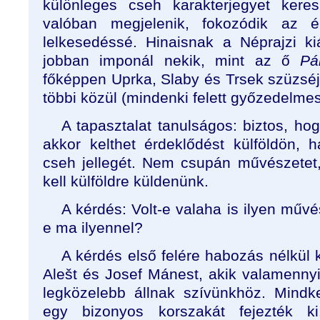
különleges cseh karakterjegyet kere
valóban megjelenik, fokozódik az é
lelkesedéssé. Hinaisnak a Néprajzi kiál
jobban imponál nekik, mint az ő
Pá
főképpen Uprka, Slaby és Trsek szüzséj
többi közül (mindenki felett győzedelme
A tapasztalat tanulságos: biztos, h
akkor kelthet érdeklődést külföldön, h
cseh jellegét. Nem csupán művészete
kell külföldre küldenünk.
A kérdés: Volt-e valaha is ilyen műv
e ma ilyennel?
A kérdés első felére habozás nélkül k
Alešt és Josef Mánest, akik valamenn
legközelebb állnak szívünkhöz. Mindk
egy bizonyos korszakát fejezték 