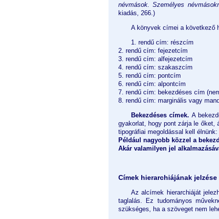
névmások. Személyes névmásokna
kiadás, 266.)
A könyvek címei a következő h
1. rendű cím: részcím
2. rendű cím: fejezetcím
3. rendű cím: alfejezetcím
4. rendű cím: szakaszcím
5. rendű cím: pontcím
6. rendű cím: alpontcím
7. rendű cím: bekezdéses cím (ne
8. rendű cím: marginális vagy man
Bekezdéses címek.
A bekezd
gyakorlat, hogy pont zárja le őket,
tipográfiai megoldással kell élnünk:
Például nagyobb közzel a bekez
Akár valamilyen jel alkalmazásáv
Címek hierarchiájának jelzés
Az alcímek hierarchiáját jelez
taglalás. Ez tudományos művekné
szükséges, ha a szöveget nem lehet