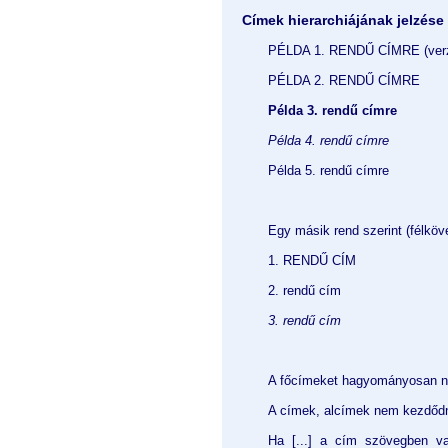
Címek hierarchiájának jelzése
PÉLDA 1. RENDŰ CÍMRE (verzál
PÉLDA 2. RENDŰ CÍMRE
Példa 3. rendű címre
Példa 4. rendű címre
Példa 5. rendű címre
Egy másik rend szerint (félkövé
1. RENDŰ CÍM
2. rendű cím
3. rendű cím
A főcímeket hagyományosan nagy
A címek, alcímek nem kezdőd
Ha [...] a cím szövegben v