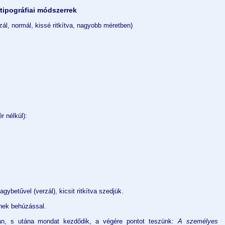
 tipográfiai módszerrek
, normál, kissé ritkítva, nagyobb méretben)
r nélkül):
betűvel (verzál), kicsit ritkítva szedjük.
nek behúzással.
an, s utána mondat kezdődik, a végére pontot teszünk:
A személyes