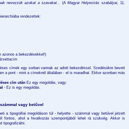
k nevezzük azokat a szava­kat...
(A
Magyar Helyesírás szabályai,
11.
ierarchiába rendezettek:
m azonos a bekezdésekkel!)
dzsettacím
éses címek egy sorban vannak az adott bekezdéssel. Szedésükre bevett
 ám a pont - mint a címeknél általában - el is maradhat. Ekkor azonban más
déses cím után
Ez egy megoldás, vagy:
al ·
Ez is egy megoldás.
e számmal vagy betűvel
heti a tipográfiai megoldáson túl - helyette - számmal vagy betűvel jelzett
l fontos, ahol a hivatkozás szempontjából lehet rá szükség. Akkor is
 tipografizálni.