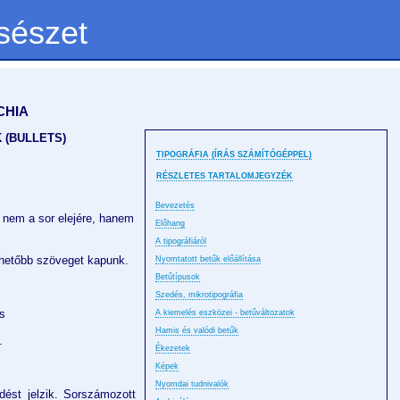
sészet
CHIA
 (BULLETS)
TIPOGRÁFIA (ÍRÁS SZÁMÍTÓGÉPPEL)
RÉSZLETES TARTALOMJEGYZÉK
Bevezetés
t nem a sor elejére, hanem
Előhang
A tipográfiáról
thetőbb szöveget kapunk.
Nyomtatott betűk előállítása
Betűtípusok
Szedés, mikrotipográfia
is
A kiemelés eszközei - betűváltozatok
Hamis és valódi betűk
.
Ékezetek
Képek
Nyomdai tudnivalók
dést jelzik. Sorszámozott