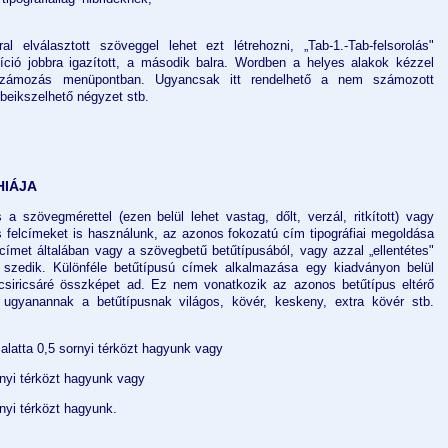
al elválasztott szöveggel lehet ezt létrehozni, „Tab-1.-Tab-felsorolás"
íció jobbra igazított, a második balra. Wordben a helyes alakok kézzel
 számozás menüpontban. Ugyancsak itt rendelhető a nem számozott
 beikszelhető négyzet stb.
HIÁJA
 szövegmérettel (ezen belül lehet vastag, dőlt, verzál, ritkított) vagy
és felcímeket is használunk, az azonos fokozatú cím tipográfiai megoldása
ímet általában vagy a szövegbetű betűtípusából, vagy azzal „ellentétes"
n) szedik. Különféle betűtípusú címek alkalmazása egy kiadványon belül
csiricsáré összképet ad. Ez nem vonatkozik az azonos betűtípus eltérő
k ugyanannak a betűtípusnak világos, kövér, keskeny, extra kövér stb.
 alatta 0,5 sornyi térközt hagyunk vagy
rnyi térközt hagyunk vagy
rnyi térközt hagyunk.