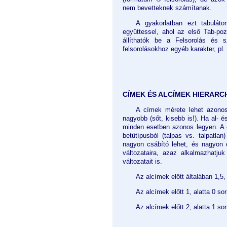
nem bevetteknek számítanak.
A gyakorlatban ezt tabulátorr
együttessel, ahol az első Tab-poz
állíthatók be a Felsorolás és
felsorolásokhoz egyéb karakter, pl.
CÍMEK ÉS ALCÍMEK HIERARC
A címek mérete lehet azonos a
nagyobb (sőt, kisebb is!). Ha al- 
minden esetben azonos legyen. A c
betűtípusból (talpas vs. talpatla
nagyon csábító lehet, és nagyon 
változataira, azaz alkalmazhatju
változatait is.
Az alcímek előtt általában 1,5,
Az alcímek előtt 1, alatta 0 so
Az alcímek előtt 2, alatta 1 so