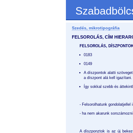
Szabadbölc
Szedés, mikrotipográfia
FELSOROLÁS, CÍM HIERAR
FELSOROLÁS, DÍSZPONTOK
0183
0149
A díszpontok alatti szövege
a díszpont alá kell igazítani.
Így sokkal szebb és áttekin
- Felsorolhatunk gondolatjellel 
- ha nem akarunk sorszámozni
A díszponztok is az új bekez