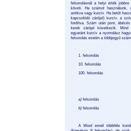
felsorolásnál a helyi érték jobbr
követi. Ha számot használunk,
antikva vagy kurzív. Ha betűt hasz
kapcsolódó zárójel) kurzív, a sz
fordítva. Szám után pont, ábécés 
kerek zárójel következik. Mind
egyaránt kurzív a nyomdász hagy
felsorolás esetén a többjegyű szám
1. felsorolás
10. felsorolás
100. felsorolás
a)
felsorolás
b)
felsorolás
A Word ennél többféle kombi
(formátum ® felsorolás), de azok t