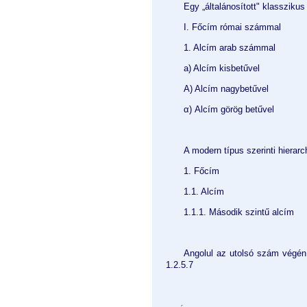
Egy „általánosított" klasszikus 
I. Főcím római számmal
1. Alcím arab számmal
a) Alcím kisbetűvel
A) Alcím nagybetűvel
α) Alcím görög betűvel
A modern típus szerinti hierarc
1. Főcím
1.1. Alcím
1.1.1. Második szintű alcím
Angolul az utolsó szám végén 
1.2.5.7