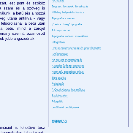
Archiválás
a zárt, ezt pont és szóköz
Jegyzet, források, hivatkozás
 a szám és a szöveg is
nálunk, a betű (és a hozzá
Néhány helyesírási tanács
öveg utána antikva - vagy
Tipográfia a weben
felsorolásnál a betű után
„Csak szöveg” tipográfia
 a betű, mind a zárójel
A könyv részei
omány szerint. Számozott
Tipográfia irodalmi művekben
ok jobbra igazodnak.
Infografika
Dokumentumszerkesztés pontról pontra
Betűhangulat
Az arculat meghatározói
A sajtóművészet kezdetei
Normatív tipográfiai stílus
Tipo-grafika
Feladattár
A QuarkXpress használata
Szakirodalom
Függelék
Letölthető betűtípusok
MÉDIATÁR
nációt is lehetővé tesz
ipográfiailag hibrideknek,