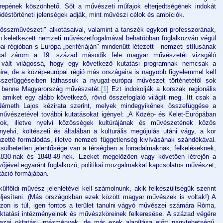
erepének köszönhető. Sőt a művészeti műfajok elterjedtségének indokát
ődéstörténeti jelenségek adják, mint művészi célok és ambíciók.
„összművészeti" alkotásaival, valamint a tanszék egykori professzorának,
n keletkezett nemzeti művészetfogalmával behatóbban foglalkozván végül
i régióban s Európa „perifériáján" mindenütt létezett - nemzeti stílusának
ással zárom a 19. század második fele magyar művészetét vizsgáló
vált világossá, hogy egy következő kutatási programnak nemcsak a
ire, de a közép-európai régió más országaira is nagyobb figyelemmel kell
sszefüggéseiben láthassuk a nyugat-európai művészet történetétől sok
s benne Magyarország művészetét.
[1]
Ezt indokolják a korszak regionális
is, amiket egy alább következő, rövid összefoglaló világít meg. Itt csak a
Németh Lajos kézirata szerint, melyek mindegyikének összefüggése a
űvészetével további kutatásokat igényel: „A Közép- és Kelet-Európában
ok, illetve nyelvi közösségek kultúrájának és művészetének közös
elvi, költészeti és általában a kulturális megújulás utáni vágy, a kor
mzetté formálódás, illetve nemzeti függetlenség kivívásának szándékával.
sülhetetlen jelentősége van a térségben a forradalmaknak, felkeléseknek,
830-nak és 1848-49-nek. Ezeket megelőzően vagy követően létrejön a
övőjével egyaránt foglalkozó, politikai mozgalmakkal kapcsolatos művészet,
táció formájában.
ülföldi művész jelenlétével kell számolnunk, akik felkészültségük szerint
eljesíteni. (Más országokban ezek között magyar művészek is voltak!) A
zon is túl, igen fontos a terület tanulni vágyó művészei számára Róma,
ktatási intézményeinek és művészköreinek felkeresése. A század végére
zai oktatási intézmények, de már ezek alapítása előtt nagytehetségű,