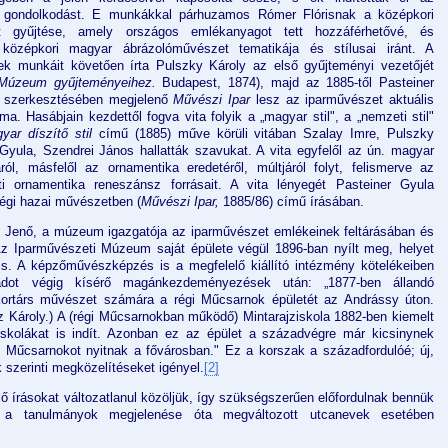
s gondolkodást. E munkákkal párhuzamos Rómer Flórisnak a középkori
lt gyűjtése, amely országos emlékanyagot tett hozzáférhetővé, és
 középkori magyar ábrázolóművészet tematikája és stílusai iránt. A
nek munkáit követően írta Pulszky Károly az első gyűjteményi vezetőjét
 Múzeum gyűjteményeihez.
Budapest, 1874), majd az 1885-től Pasteiner
) szerkesztésében megjelenő
Művészi Ipar
lesz az iparművészet aktuális
uma. Hasábjain kezdettől fogva vita folyik a „magyar stil", a „nemzeti stil"
yar díszítő stil
című (1885) műve körüli vitában Szalay Imre, Pulszky
Gyula, Szendrei János hallatták szavukat. A vita egyfelől az ún. magyar
ról, másfelől az ornamentika eredetéről, múltjáról folyt, felismerve az
 ornamentika reneszánsz forrásait. A vita lényegét Pasteiner Gyula
égi hazai művészetben (
Művészi Ipar,
1885/86) című írásában.
s Jenő, a múzeum igazgatója az iparművészet emlékeinek feltárásában és
Az Iparművészeti Múzeum saját épülete végül 1896-ban nyílt meg, helyet
is. A képzőművészképzés is a megfelelő kiállító intézmény kötelékeiben
adot végig kísérő magánkezdeményezések után: „1877-ben állandó
a kortárs művészet számára a régi Műcsarnok épületét az Andrássy úton.
tz Károly.) A (régi Műcsarnokban működő) Mintarajziskola 1882-ben kiemelt
skolákat is indít. Azonban ez az épület a századvégre már kicsinynek
új Műcsarnokot nyitnak a fővárosban." Ez a korszak a századfordulóé; új,
szerinti megközelítéseket igényel.
[2]
ő írásokat változatlanul közöljük, így szükségszerűen előfordulnak bennük
k a tanulmányok megjelenése óta megváltozott utcanevek esetében