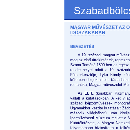
Szabadbölc
MAGYAR MŰVÉSZET AZ 
IDŐSZAKÁBAN
BEVEZETÉS
A 19. századi magyar művésze
meg az első áttekintések, reprezent
Szana Tamásé 1890-ben az egész év
rendre helyet adott a 19. száza
Főszerkesztője, Lyka Károly ké
kötetben dolgozta fel - társadalm
romantika, Magyar művészélet Mü
Az ELTE (korábban Pázmány P
vállalt a kutatásokban. A két vil
századi képzőművészek monografiku
Ugyanakkor kezdte kutatásait Zádor
második világháború után kitel
Iparművészeti Múzeum mellett a M
Kutatóintézete, a Magyar Nemzet
folyamatosan biztosította a felk