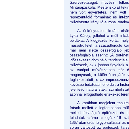
Szervezettségét, művészi felkés
Mintarajziskola, Mesteriskola) tek
nem volt egyenletes, nem volt 
reprezentáció formáinak és intéz
művészetre irányuló európai törekvé
Az önkényuralom korát - elsős
Lyka Károly, jóllehet a múlt inká
példákat. A kiegyezés korát, me
második felét, a századforduló kor
már nem illette összefoglaló je
összefoglalója szerint: „A történ
időszakaszt domináló tendenciája
művészek, akik jobban figyeltek a 
az európai művészetben már év
magányosok, a külön úton járók v
foglalkoztatott, s az impresszion
kevésbé tudatosan elfordult a hist
jelenlévő naturalisták, szimboli
azonnal elfogadható értékeket terem
A korábban megjelent tanulmá
írások mellett a legfontosabb műf
mellett felvirágzó építészet és
feladatok száma az egész 19. szá
1867 után erős felgyorsulással és ú
során változott az építészek társ