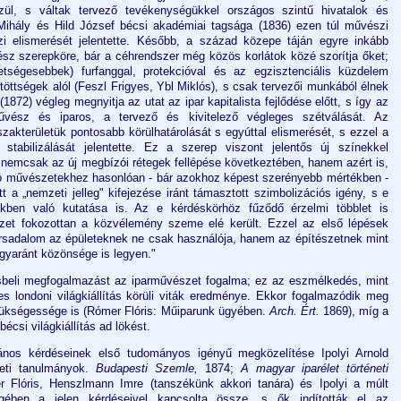
zül, s váltak tervező tevékenységükkel országos szintű hivatalok és
 Mihály és Hild József bécsi akadémiai tagsága (1836) ezen túl művészi
i elismerését jelentette. Később, a század közepe táján egyre inkább
ítész szerepköre, bár a céhrendszer még közös korlátok közé szorítja őket;
tségesebbek) furfanggal, protekcióval és az egzisztenciális küzdelem
ötöttségek alól (Feszl Frigyes, Ybl Miklós), s csak tervezői munkából élnek
1872) végleg megnyitja az utat az ipar kapitalista fejlődése előtt, s így az
vész és iparos, a tervező és kivitelező végleges szétválását. Az
akterületük pontosabb körülhatárolását s egyúttal elismerését, s ezzel a
 stabilizálását jelentette. Ez a szerep viszont jelentős új színekkel
nemcsak az új megbízói rétegek fellépése következtében, hanem azért is,
ló művészetekhez hasonlóan - bár azokhoz képest szerényebb mértékben -
t a „nemzeti jelleg" kifejezése iránt támasztott szimbolizációs igény, s e
ekben való kutatása is. Az e kérdéskörhöz fűződő érzelmi többlet is
szet fokozottan a közvélemény szeme elé került. Ezzel az első lépések
társadalom az épületeknek ne csak használója, hanem az építészetnek mint
gyaránt közönsége is legyen."
ásbeli megfogalmazást az iparművészet fogalma; ez az eszmélkedés, mint
es londoni világkiállítás körüli viták eredménye. Ekkor fogalmazódik meg
zükségessége is (Rómer Flóris: Műiparunk ügyében.
Arch. Ért.
1869), míg a
csi világkiállítás ad lökést.
ános kérdéseinek első tudományos igényű megközelítése Ipolyi Arnold
éneti tanulmányok.
Budapesti Szemle,
1874;
A magyar iparélet történeti
 Flóris, Henszlmann Imre (tanszékünk akkori tanára) és Ipolyi a múlt
gében a jelen kérdéseivel kapcsolta össze, s ők indították el az