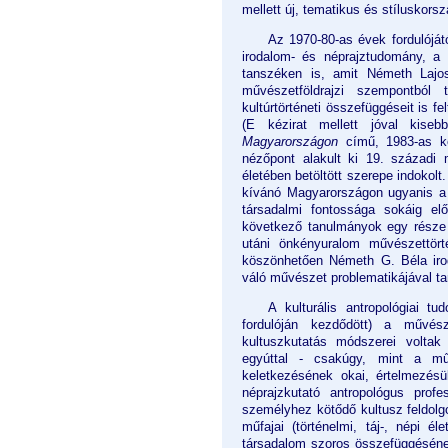
mellett új, tematikus és stíluskorsz
Az 1970-80-as évek fordulóját
irodalom- és néprajztudomány, a 
tanszéken is, amit Németh Lajo
művészetföldrajzi szempontból 
kultúrtörténeti összefüggéseit is 
(E kézirat mellett jóval kiseb
Magyarországon
című, 1983-as ké
nézőpont alakult ki 19. század
életében betöltött szerepe indokolt.
kívánó Magyarországon ugyanis a
társadalmi fontossága sokáig elő
következő tanulmányok egy része 
utáni önkényuralom művészettört
köszönhetően Németh G. Béla ir
váló művészet problematikájával t
A kulturális antropológiai 
fordulóján kezdődött) a művész
kultuszkutatás módszerei voltak
egyúttal - csakúgy, mint a műv
keletkezésének okai, értelmezésü
néprajzkutató antropológus prof
személyhez kötődő kultusz feldolg
műfajai (történelmi, táj-, népi 
társadalom szoros összefüggéséne