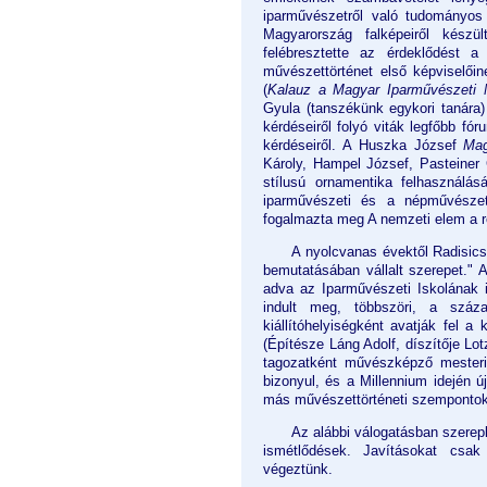
iparművészetről való tudományo
Magyarország falképeiről készü
felébresztette az érdeklődést a
művészettörténet első képviselői
(
Kalauz a Magyar Iparművészeti
Gyula (tanszékünk egykori tanára
kérdéseiről folyó viták legfőbb fór
kérdéseiről. A Huszka József
Mag
Károly, Hampel József, Pasteiner 
stílusú ornamentika felhasználásá
iparművészeti és a népművészeti
fogalmazta meg A nemzeti elem a r
A nyolcvanas évektől Radisic
bemutatásában vállalt szerepet." 
adva az Iparművészeti Iskolának 
indult meg, többszöri, a száz
kiállítóhelyiségként avatják fel 
(Építésze Láng Adolf, díszítője Lo
tagozatként művészképző mesteri
bizonyul, és a Millennium idején 
más művészettörténeti szempontok 
Az alábbi válogatásban szerepl
ismétlődések. Javításokat csa
végeztünk.