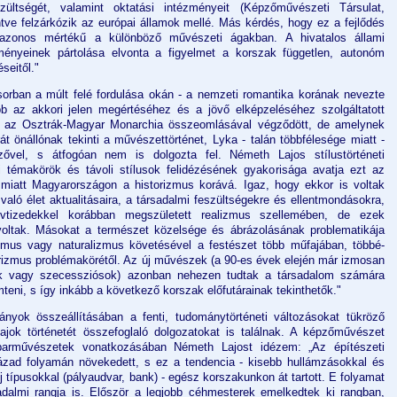
zültségét, valamint oktatási intézményeit (Képzőművészeti Társulat,
intve felzárkózik az európai államok mellé. Más kérdés, hogy ez a fejlődés
azonos mértékű a különböző művészeti ágakban. A hivatalos állami
ményeinek pártolása elvonta a figyelmet a korszak független, autonóm
seitől."
orban a múlt felé fordulása okán - a nemzeti romantika korának nevezte
bb az akkori jelen megértéséhez és a jövő elképzeléséhez szolgáltatott
ly az Osztrák-Magyar Monarchia összeomlásával végződött, de amelynek
át önállónak tekinti a művészettörténet, Lyka - talán többfélesége miatt -
lzővel, s átfogóan nem is dolgozta fel. Németh Lajos stílustörténeti
eti témakörök és távoli stílusok felidézésének gyakorisága avatja ezt az
 miatt Magyarországon a historizmus korává. Igaz, hogy ekkor is voltak
való élet aktualitásaira, a társadalmi feszültségekre és ellentmondásokra,
tizedekkel korábban megszületett realizmus szellemében, de ezek
oltak. Másokat a természet közelsége és ábrázolásának problematikája
izmus vagy naturalizmus követésével a festészet több műfajában, többé-
orizmus problémakörétől. Az új művészek (a 90-es évek elején már izmosan
sták vagy szecessziósok) azonban nehezen tudtak a társadalom számára
teni, s így inkább a következő korszak előfutárainak tekinthetők."
nyok összeállításában a fenti, tudománytörténeti változásokat tükröző
ajok történetét összefoglaló dolgozatokat is találnak. A képzőművészet
 iparművészetek vonatkozásában Németh Lajost idézem: „Az építészeti
zad folyamán növekedett, s ez a tendencia - kisebb hullámzásokkal és
j típusokkal (pályaudvar, bank) - egész korszakunkon át tartott. E folyamat
adalmi rangja is. Először a legjobb céhmesterek emelkedtek ki rangban,