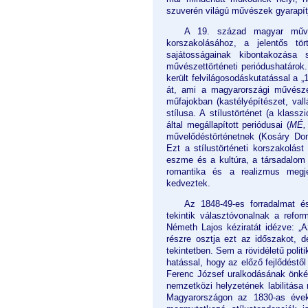
szuverén világú művészek gyarapítj
A 19. század magyar művés
korszakolásához, a jelentős tö
sajátosságainak kibontakozása 
művészettörténeti periódushatárok
került felvilágosodáskutatással a 
át, ami a magyarországi művészet
műfajokban (kastélyépítészet, val
stílusa. A stílustörténet (a klas
által megállapított periódusai (
MÉ,
művelődéstörténetnek (Kosáry Domo
Ezt a stílustörténeti korszakolás
eszme és a kultúra, a társadalom
romantika és a realizmus megje
kedveztek.
Az 1848-49-es forradalmat é
tekintik választóvonalnak a refo
Németh Lajos kéziratát idézve: „
részre osztja ezt az időszakot, 
tekintetben. Sem a rövidéletű poli
hatással, hogy az előző fejlődéstől
Ferenc József uralkodásának önkén
nemzetközi helyzetének labilitása 
Magyarországon az 1830-as évek