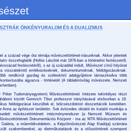
sészet
OSZTRÁK ÖNKÉNYURALOM ÉS A DUALIZMUS
t a század vége óta témája művészettörténet-írásunknak. Akkor jelentek
atív összefoglalók (Hollós Lászlóé már 1876-ban a történelmi festészetről,
század festészetéről), s az új századdal indult,
Művészet
című folyóirat
dra visszatekintő emlékezéseknek, dokumentumoknak, feldolgozásoknak.
sőbb rendkívül gazdag és széleskörű adatgyűjtésre támaszkodva több
i kontextusába ágyazva - történetét (A táblabíróvilág művészete, Nemzeti
nchenben).
éter Tudományegyetem) Művészettörténeti Intézete tekintélyes részt
ágháború között Gerevich Tibor professzor irányításával elsősorban a 19.
s feldolgozásai készültek el, bölcsészdoktori disszertációk keretében.
 Anna az építészet területén. Sok évtizedes oktatói és kutatói munkája a
jesedett művészettörténeti intézményrendszer (a Nemzeti Múzeum és
űvészettörténeti Dokumentációs Központ - ma az MTA Művészettörténeti
i Galéria, a műemlékvédelem, a Képzőművészeti Alap Kiadója) számára
észült szakembereket, az életműkutatások és a stílustörténeti szempont