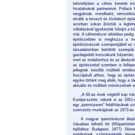
tekintélyben a céhes keretek kö
hivatalnokok partnereivé. Pollack
rangjuknak, mondhatni, nemzetköz
elválik a tervező és kivitelező ép
azonban sokan (köztük a legtehe
vállalásával igyekeztek kibújni a k
már. A céhrendszer eltörlése pedig (
építészetben is meghozza a mű
építőművészek szempontjából ez sz
társadalomban betöltött szerepük
gazdagodott korszakunk folyamán; 
mert az irodalomhoz és az ábrázo
az építészettel szemben is fellépet
jellegnek később múltbéli emlék
hozzájárult ahhoz, hogy az építé
egyike történt meg afelé, hogy a 
aktuális és múltbeli művészetnek e
„A 60-as évek végétől kap ír
Európa-szerte, nálunk is az 1851-
egy „iparmúzeum" felállításának s
szervezés munkájának az 1873-as bé
A magyar iparművészet által
írásaiban lelhető fel (Műipartört
fejlődése.
Budapest, 1877). Rómer
emlékeinek számbavételét lénye