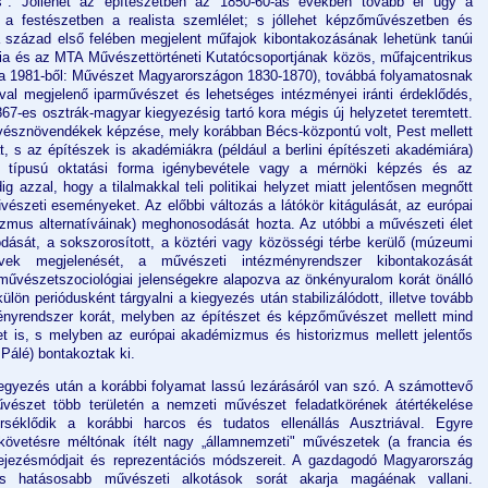
s". Jóllehet az építészetben az 1850-60-as években tovább él úgy a
 a festészetben a realista szemlélet; s jóllehet képzőművészetben és
 század első felében megjelent műfajok kibontakozásának lehetünk tanúi
ia és az MTA Művészettörténeti Kutatócsoportjának közös, műfajcentrikus
ítja 1981-ből: Művészet Magyarországon 1830-1870), továbbá folyamatosnak
al megjelenő iparművészet és lehetséges intézményei iránti érdeklődés,
7-es osztrák-magyar kiegyezésig tartó kora mégis új helyzetet teremtett.
észnövendékek képzése, mely korábban Bécs-központú volt, Pest mellett
 s az építészek is akadémiákra (például a berlini építészeti akadémiára)
s típusú oktatási forma igénybevétele vagy a mérnöki képzés és az
ig azzal, hogy a tilalmakkal teli politikai helyzet miatt jelentősen megnőtt
vészeti eseményeket. Az előbbi változás a látókör kitágulását, az európai
us alternatíváinak) meghonosodását hozta. Az utóbbi a művészeti élet
odását, a sokszorosított, a köztéri vagy közösségi térbe kerülő (múzeumi
űvek megjelenését, a művészeti intézményrendszer kibontakozását
űvészetszociológiai jelenségekre alapozva az önkényuralom korát önálló
ülön periódusként tárgyalni a kiegyezés után stabilizálódott, illetve tovább
ményrendszer korát, melyben az építészet és képzőművészet mellett mind
t is, s melyben az európai akadémizmus és historizmus mellett jelentős
 Pálé) bontakoztak ki.
egyezés után a korábbi folyamat lassú lezárásáról van szó. A számottevő
űvészet több területén a nemzeti művészet feladatkörének átértékelése
séklődik a korábbi harcos és tudatos ellenállás Ausztriával. Egyre
övetésre méltónak ítélt nagy „államnemzeti" művészetek (a francia és
fejezésmódjait és reprezentációs módszereit. A gazdagodó Magyarország
 hatásosabb művészeti alkotások sorát akarja magáénak vallani.