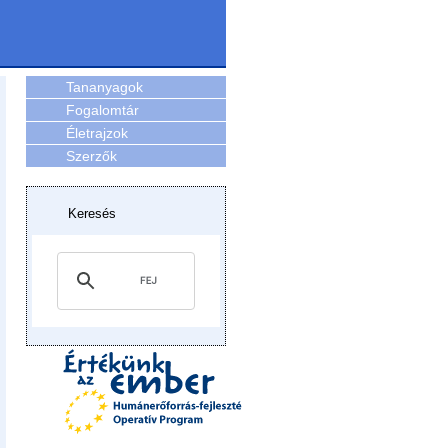
Tananyagok
Fogalomtár
Életrajzok
Szerzők
Keresés