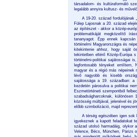
társadalom- és kultúraformáló sz
legalább annyira kultusz- és művel
A 19-20. század fordulójának 
Fülep Lajosnak a 20. század elejé
az építészet - akkor a közép-európa
problematikáját megközelítő ír
tananyagot. Épp ennek kapcsán 
történelmi Magyarországra és népe
kitekintenie ahhoz, hogy saját ö
tekintetben eltérő Közép-Európa 
történelmi-politikai sajátosságai 
legfontosabb tényeket említem, 
magyar és a régió más népeinek m
lévő nagyobb és kisebb ország
sajátossága a 19. században: a ny
kezdetén párosulva a politikai ne
Eszmetörténeti szempontból felbec
szabadságharcoknak, különösen 1
közösség múltjával, jelenével és j
előbb szimbolizáció, majd reprezen
A térség egészében igen sok k
igyekeznek a kapott feladatokat t
század utolsó harmadáig, olykor a
Velence, Bécs, München, Párizs o
már mindenütt működnek helyi, ha