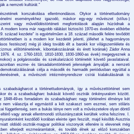
ák a nemzeti kultúrát."
zetének korszakolása ellentmondásos. Olykor a történettudomány
rténelmi eseményekhez igazodó, máskor egy-egy művészet (stílus-)
szerint vagy művelődéstörténeti megfontolások alapján húzódnak a
. A modern korra már nagyobb rálátást biztosító 1970-es években előtérbe
„19. század kezdete" is egyértelműen a 18. század második felére tevődött
történetben is a modern kor kezdetét jelenti, jóllehet a hagyományos
lásos festészet) még jó ideig tovább élt a barokk kor világszemlélete és
szicizmus előtörténetének, kibontakozásának és érett korának) Zádor Anna
1976. 4. sz. 1760-1810, 1810-1830, 1830-1860-as évek) megegyeznek a
kos) a polgárosodás és szekularizáció történetét követő javaslataival.
t azonban eszme- és társadalomtörténeti jelenségek árnyalják: a nemzeti
 demokratizálásának célja a második és harmadik periódusban egyúttal a
lenésének, a művészeti intézményrendszer csírái kialakulásának is
s szabadságharcot a történettudományok, így a művészettörténet sem
rmkor és a szabadságharc bukását követő osztrák önkényuralom között.
Az 1848-49-es forradalom és szabadságharc nagy történelmi élménye két
de nem választja el egymástól a két szakaszt sem eszmei, sem stiláris
tikai függetlenség, sem a bukás ténye nem volt a művészetekre olyan döntő
 eltérő vagy annak ellentmondó stílusirányzatok kerültek volna felszínre. I.
yuralomként kezdődő korában eleinte igen feszült, majd később Ausztria
miatt oldódó osztrák-magyar politikai viszonyok ellenére is elevenek még
ben elterjedt eszmeáramlatok, és tovább élnek az előző korszakban