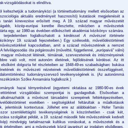
ak-vizsgálódásokat is elindítva.
ól keltezhetjük a tudományközi (a történettudomány mellett elsősorban az
szociológia aktuális eredményeit hasznosító) kutatások megjelenését a
s tanári kinevezése erősített meg. A 19. század magyar művészetét
tágabb, közép-európai keretbe illesztette, miközben a művészetek
feltárta egy, az 1980-as években előkészített akadémiai kézikönyv számára.
b terjedelemben foglalkozhatott a kérdéssel
A művészet története
zikönyv 19. századi fejezeteiben.) Egy szélesebb, művelődéstörténeti
i művészetünkkel kapcsolatban, amit a század művészetének a nemzet
 A felvilágosodás óta polgárosulni (műveltté, függetlenné, „európaivá" válni)
 magyar művészet létének, témáinak, szervezeteinek és intézményeinek
bbre való volt, mint autonóm életének, fejlődésének kérdései. Az itt
elsőként dolgozta fel részleteiben az 1848-49-es szabadságharc bukása
énetének és művészeti nézeteinek művelődéstörténeti összefüggéseit,
odalomtörténész tudományszervező tevékenységének is. (Az autonómmá
anszékünkön Szőke Annamária foglalkozik.)
tudományok hazai térnyerésével (egyetemi oktatása az 1980-90-es évek
ettörténet vizsgálódási szempontjai is gazdagodtak. Elsősorban a
 alkalmazhatók a művészet társadalmi szerepének feltérképezésében,
elődéstörténet esetében - segítségükkel feltárultak a műalkotások
k, jelentésük kontextusai. Jóllehet erre az alábbiakban - Hofer Tamás
esszor szemlélettágító tevékenységének is köszönhetően - csak két,
ozása szolgáltat példát, a 19. század második fele művészetének kedvelt
életkép) mindvégig tartalmaznak kultikus vonásokat, a művészetek és a
k értelmében, ami a művészetek közül javarészt az irodalom elsődleges,