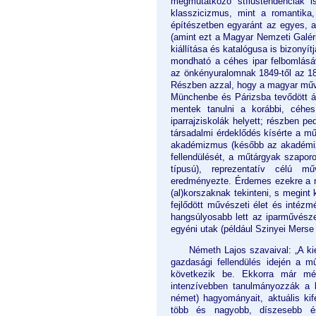
megmutatkozó stílustendenciák i
klasszicizmus, mint a romantika,
építészetben egyaránt az egyes, a
(amint ezt a Magyar Nemzeti Galér
kiállítása és katalógusa is bizony
mondható a céhes ipar felbomlásáv
az önkényuralomnak 1849-től az 186
Részben azzal, hogy a magyar műv
Münchenbe és Párizsba tevődött át,
mentek tanulni a korábbi, céhe
iparrajziskolák helyett; részben ped
társadalmi érdeklődés kísérte a mű
akadémizmus (később az akadémizm
fellendülését, a műtárgyak szapor
típusú), reprezentatív célú m
eredményezte. Érdemes ezekre a m
(al)korszaknak tekinteni, s megint k
fejlődött művészeti élet és intéz
hangsúlyosabb lett az iparművésze
egyéni utak (például Szinyei Merse
Németh Lajos szavaival: „A ki
gazdasági fellendülés idején a m
következik be. Ekkorra már mér
intenzívebben tanulmányozzák a k
német) hagyományait, aktuális ki
több és nagyobb, díszesebb és